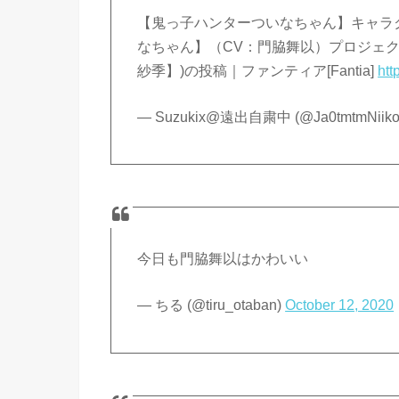
【鬼っ子ハンターついなちゃん】キャラク
なちゃん】（CV：門脇舞以）プロジェク
紗季】)の投稿｜ファンティア[Fantia]
htt
— Suzukix@遠出自粛中 (@Ja0tmtmNiiko
今日も門脇舞以はかわいい
— ちる (@tiru_otaban)
October 12, 2020