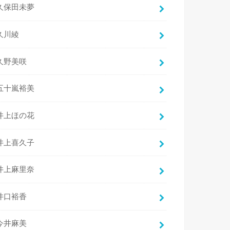
久保田未夢
久川綾
久野美咲
五十嵐裕美
井上ほの花
井上喜久子
井上麻里奈
井口裕香
今井麻美