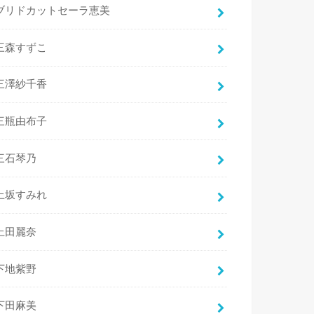
ブリドカットセーラ恵美
三森すずこ
三澤紗千香
三瓶由布子
三石琴乃
上坂すみれ
上田麗奈
下地紫野
下田麻美