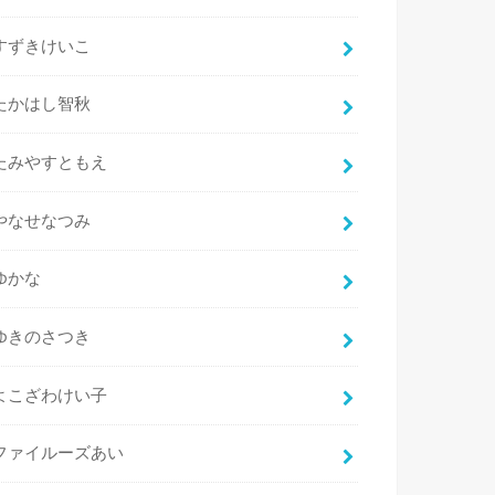
すずきけいこ
たかはし智秋
たみやすともえ
やなせなつみ
ゆかな
ゆきのさつき
よこざわけい子
ファイルーズあい