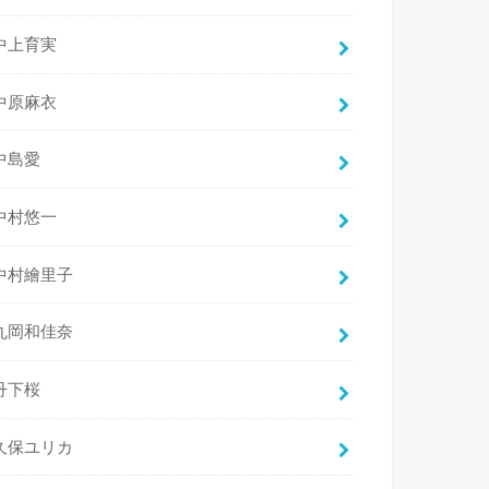
中上育実
中原麻衣
中島愛
中村悠一
中村繪里子
丸岡和佳奈
丹下桜
久保ユリカ