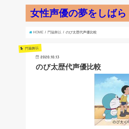
女性声優の夢をしばら
HOME
門脇舞以
のび太歴代声優比較
門脇舞以
2020.10.13
のび太歴代声優比較