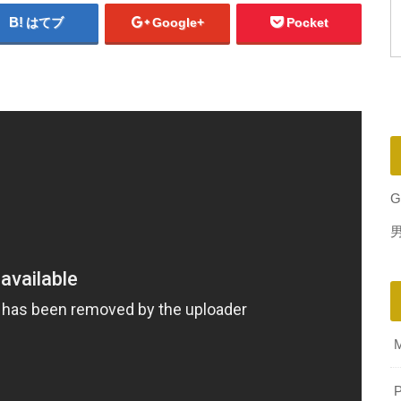
はてブ
Google+
Pocket
G
P