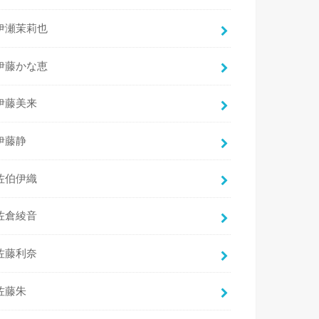
伊瀬茉莉也
伊藤かな恵
伊藤美来
伊藤静
佐伯伊織
佐倉綾音
佐藤利奈
佐藤朱