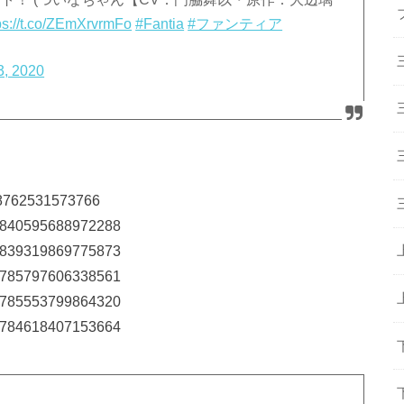
ps://t.co/ZEmXrvrmFo
#Fantia
#ファンティア
3, 2020
848762531573766
315840595688972288
315839319869775873
315785797606338561
315785553799864320
315784618407153664