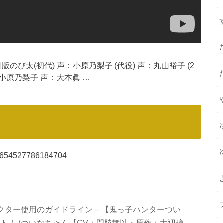
び太(初代) 声：小原乃梨子 (代役) 声：丸山裕子 (2
小原乃梨子 声：大本眞 …
315654527786184704
ター使用のガイドライン – 【鬼っ子ハンターつい
ト！ (ついなちゃん【CV：門脇舞以・原作：大辺璃