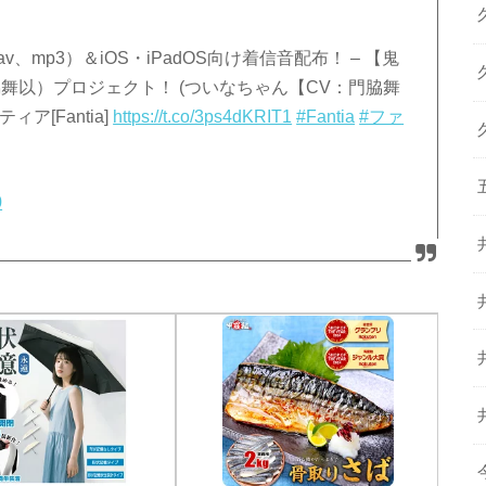
、mp3）＆iOS・iPadOS向け着信音配布！ – 【鬼
舞以）プロジェクト！ (ついなちゃん【CV：門脇舞
[Fantia]
https://t.co/3ps4dKRIT1
#Fantia
#ファ
0