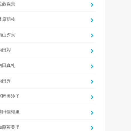
佐藤聡美
佳原萌枝
内山夕実
内田彩
内田真礼
内田秀
冨岡美沙子
前田佳織里
加藤英美里