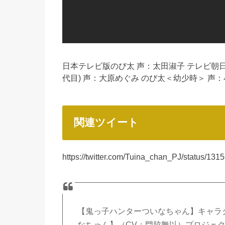
日本テレビ版のび太 声：太田淑子 テレビ朝日版の
代目) 声：大原めぐみ のび太＜幼少時＞ 声：
関連ツイート
https://twitter.com/Tuina_chan_PJ/status/1
【鬼っ子ハンターついなちゃん】キャラク
なちゃん】（CV：門脇舞以）プロジェク