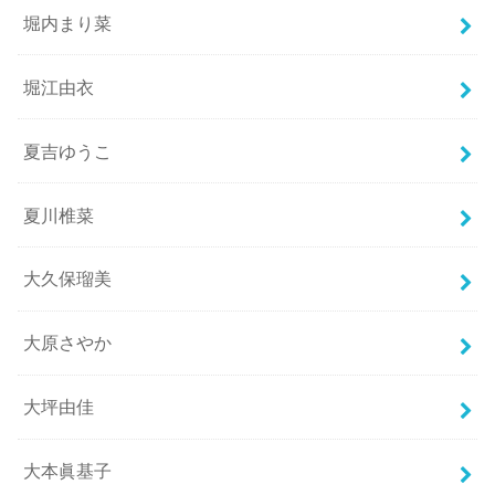
堀内まり菜
堀江由衣
夏吉ゆうこ
夏川椎菜
大久保瑠美
大原さやか
大坪由佳
大本眞基子