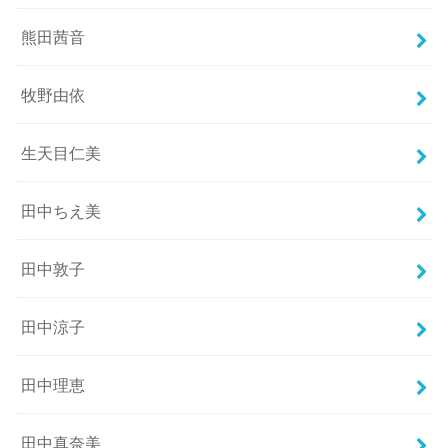
熊田茜音
牧野由依
生天目仁美
田中ちえ美
田中敦子
田中涼子
田中理恵
田中真奈美