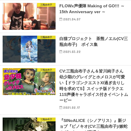
三瓶由布子
FLOWx声優陣 Making of GO!!! ～
15th Anniversary ver ～
2021.04.07
三瓶由布子
白猫プロジェクト 茶熊ノエル(CV三
瓶由布子) ボイス集
2021.03.22
三瓶由布子
CV:三瓶由布子さん＆皆川純子さん
幼少期のグレイグとホメロスが可愛
い【ドラゴンクエストXI過ぎ去りし
時を求めてS】スイッチ版ドラクエ
11S声優キャラボイス付きイベントム
ービー
2021.02.17
三瓶由布子
『SINoALICE（シノアリス）』新ジ
ョブ『ピノキオ(CV:三瓶由布子)/嫉蛇