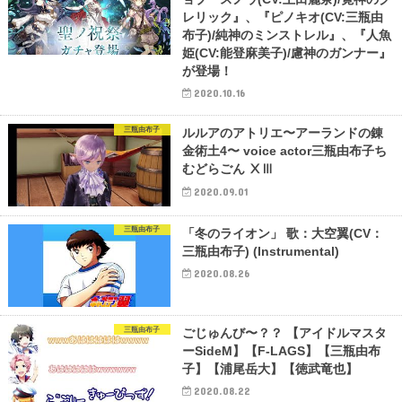
レリック』、『ピノキオ(CV:三瓶由
布子)/純神のミンストレル』、『人魚
姫(CV:能登麻美子)/慮神のガンナー』
が登場！
2020.10.16
三瓶由布子
ルルアのアトリエ〜アーランドの錬
金術土4〜 voice actor三瓶由布子ち
むどらごん ⅩⅢ
2020.09.01
三瓶由布子
「冬のライオン」 歌：大空翼(CV：
三瓶由布子) (Instrumental)
2020.08.26
三瓶由布子
ごじゅんび〜？？ 【アイドルマスタ
ーSideM】【F-LAGS】【三瓶由布
子】【浦尾岳大】【徳武竜也】
2020.08.22