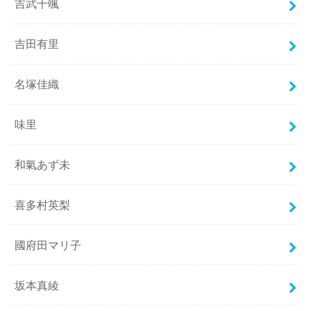
吉武千颯
吉田有里
名塚佳織
味里
和氣あず未
喜多村英梨
國府田マリ子
坂本真綾