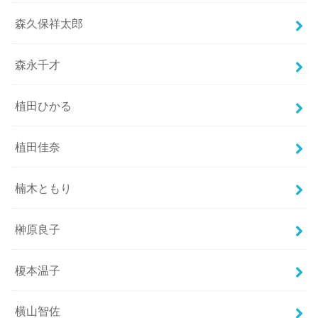
森久保祥太郎
森永千才
植田ひかる
植田佳奈
楠木ともり
榊原良子
榎本温子
横山智佐