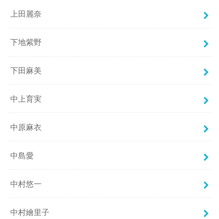
上田麗奈
下地紫野
下田麻美
中上育実
中原麻衣
中島愛
中村悠一
中村繪里子