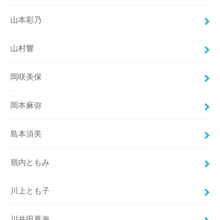
山本彩乃
山村響
岡咲美保
岡本麻弥
島本須美
嶺内ともみ
川上とも子
川井田夏海