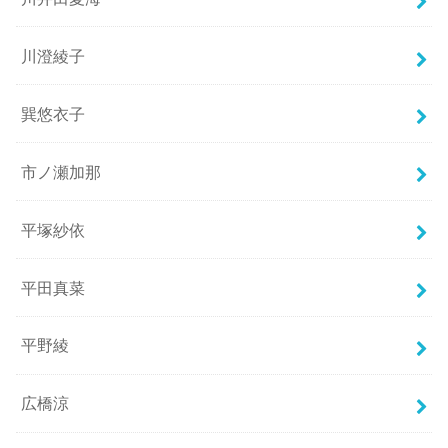
川澄綾子
巽悠衣子
市ノ瀬加那
平塚紗依
平田真菜
平野綾
広橋涼