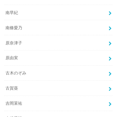
南早紀
南條愛乃
原奈津子
原由実
古木のぞみ
古賀葵
吉岡茉祐