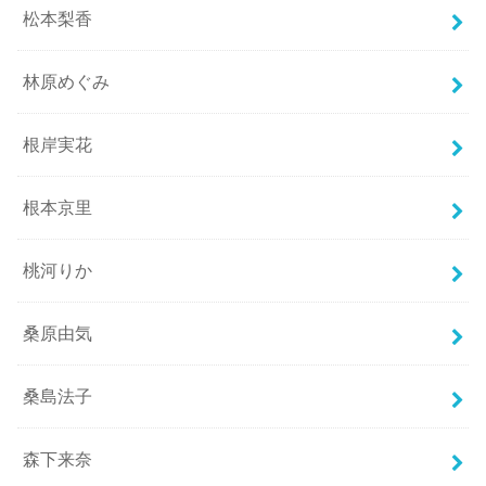
松本梨香
林原めぐみ
根岸実花
根本京里
桃河りか
桑原由気
桑島法子
森下来奈