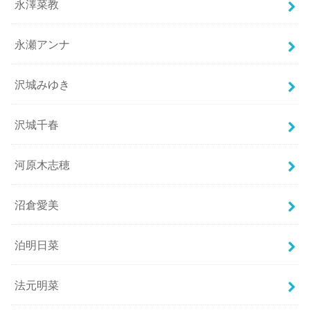
永澤菜教
永瀬アンナ
沢城みゆき
沢城千春
河原木志穂
沼倉愛美
泊明日菜
法元明菜