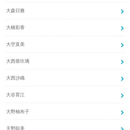
大森日雅
大橋彩香
大空直美
大西亜玖璃
大西沙織
大谷育江
大野柚布子
天野聡美