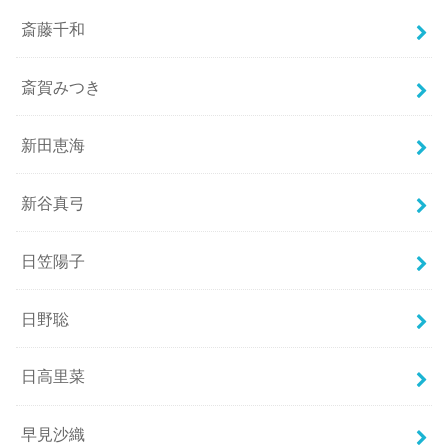
斎藤千和
斎賀みつき
新田恵海
新谷真弓
日笠陽子
日野聡
日高里菜
早見沙織