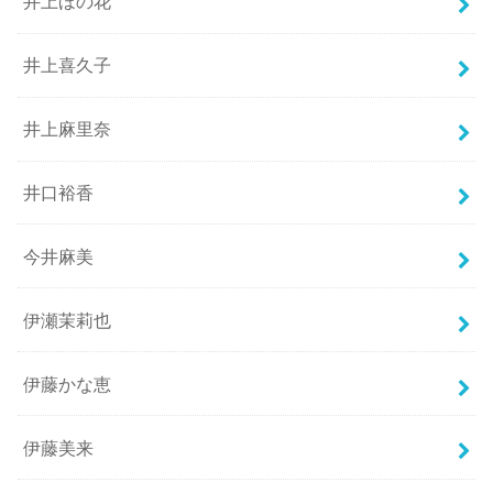
井上ほの花
井上喜久子
井上麻里奈
井口裕香
今井麻美
伊瀬茉莉也
伊藤かな恵
伊藤美来