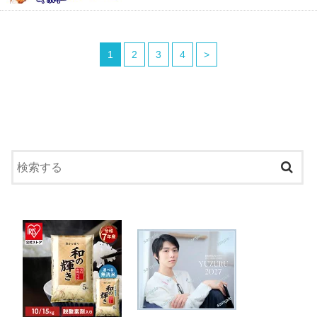
1
2
3
4
>