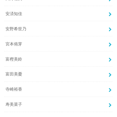
安済知佳
安野希世乃
宮本侑芽
富樫美鈴
富田美憂
寺崎裕香
寿美菜子