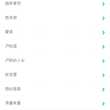
徳井青空
悠木碧
愛美
戸松遥
戸田めぐみ
折笠愛
指出毬亜
斉藤朱夏