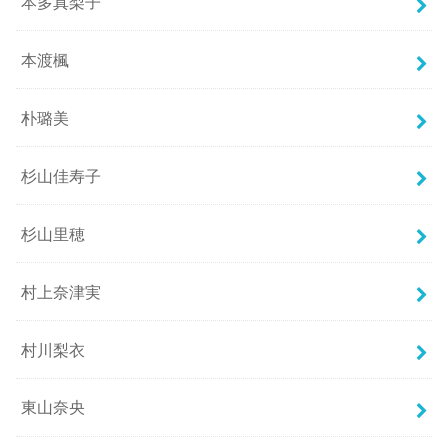
本多真梨子
本渡楓
朴璐美
杉山佳寿子
杉山里穂
村上奈津実
村川梨衣
東山奈央