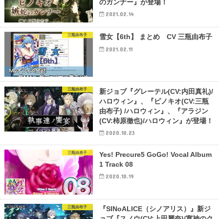
のガンナー』が登場！
2021.02.14
三瓶由布子
雪女【6th】 まとめ CV 三瓶由布子
2021.02.11
三瓶由布子
新ジョブ『グレーテル(CV:内田真礼)/
ハロウィン』、『ピノキオ(CV:三瓶
由布子) /ハロウィン』、『アラジン
(CV:柿原徹也)/ハロウィン』が登場！
2020.10.23
三瓶由布子
Yes! Precure5 GoGo! Vocal Album
1 Track 08
2020.10.19
三瓶由布子
『SINoALICE（シノアリス）』新ジ
ョブ『スノウ(CV:上田麗奈)/寛神のク