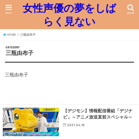
女性声優の夢をしば
menu
search
らく見ない
HOME
三瓶由布子
CATEGORY
三瓶由布子
三瓶由布子
三瓶由布子
【デジモン】情報配信番組「デジナ
ビ」～アニメ放送直前スペシャル～
2021.04.18