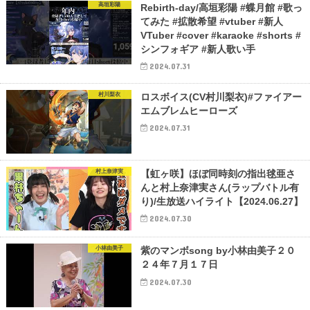
高垣彩陽
Rebirth-day/高垣彩陽 #蝶月館 #歌っ
てみた #拡散希望 #vtuber #新人
VTuber #cover #karaoke #shorts #
シンフォギア #新人歌い手
2024.07.31
村川梨衣
ロスボイス(CV村川梨衣)#ファイアー
エムブレムヒーローズ
2024.07.31
村上奈津実
【虹ヶ咲】ほぼ同時刻の指出毬亜さ
んと村上奈津実さん(ラップバトル有
り)/生放送ハイライト【2024.06.27】
2024.07.30
小林由美子
紫のマンボsong by小林由美子２０
２４年７月１７日
2024.07.30