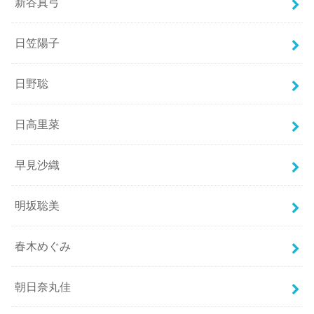
新谷真弓
日笠陽子
日野聡
日高里菜
早見沙織
明坂聡美
春木めぐみ
朝日奈丸佳