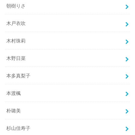
朝樹りさ
木戸衣吹
木村珠莉
木野日菜
本多真梨子
本渡楓
朴璐美
杉山佳寿子