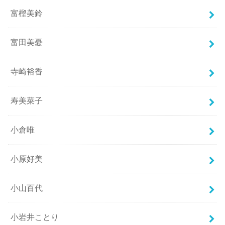
富樫美鈴
富田美憂
寺崎裕香
寿美菜子
小倉唯
小原好美
小山百代
小岩井ことり