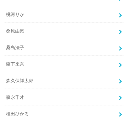
桃河りか
桑原由気
桑島法子
森下来奈
森久保祥太郎
森永千才
植田ひかる