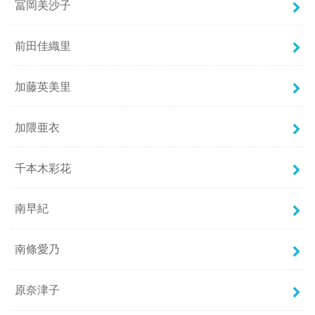
冨岡美沙子
前田佳織里
加藤英美里
加隈亜衣
千本木彩花
南早紀
南條愛乃
原奈津子