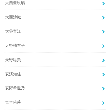
大西亜玖璃
大西沙織
大谷育江
大野柚布子
天野聡美
安済知佳
安野希世乃
宮本侑芽