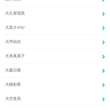
大久保瑠美
大原さやか
大坪由佳
大本眞基子
大森日雅
大橋彩香
大空直美