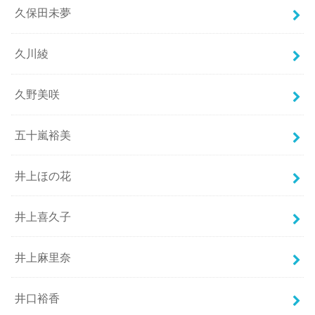
久保田未夢
久川綾
久野美咲
五十嵐裕美
井上ほの花
井上喜久子
井上麻里奈
井口裕香