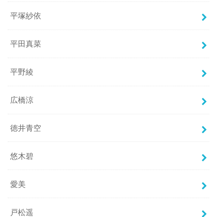
平塚紗依
平田真菜
平野綾
広橋涼
徳井青空
悠木碧
愛美
戸松遥