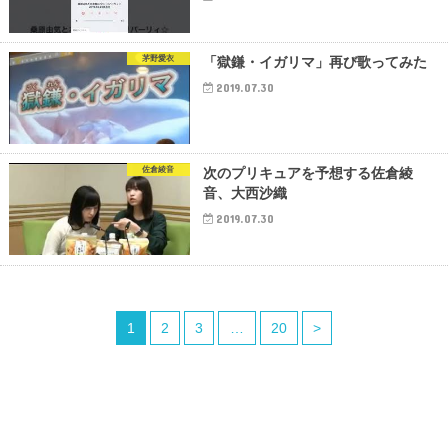
茅野愛衣
「獄鎌・イガリマ」再び歌ってみた
2019.07.30
佐倉綾音
次のプリキュアを予想する佐倉綾
音、大西沙織
2019.07.30
1
2
3
…
20
>