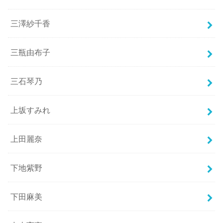
三澤紗千香
三瓶由布子
三石琴乃
上坂すみれ
上田麗奈
下地紫野
下田麻美