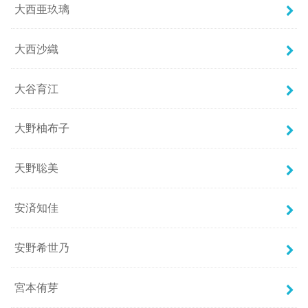
大西亜玖璃
大西沙織
大谷育江
大野柚布子
天野聡美
安済知佳
安野希世乃
宮本侑芽