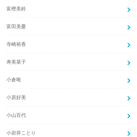
富樫美鈴
富田美憂
寺崎裕香
寿美菜子
小倉唯
小原好美
小山百代
小岩井ことり