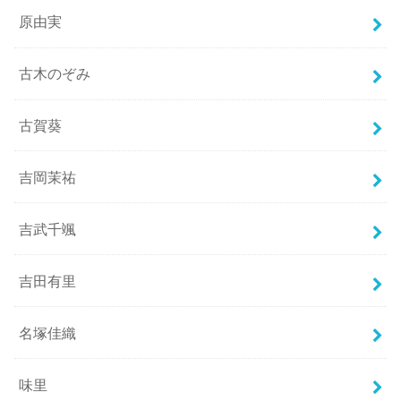
原由実
古木のぞみ
古賀葵
吉岡茉祐
吉武千颯
吉田有里
名塚佳織
味里