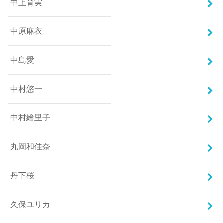
中上育実
中原麻衣
中島愛
中村悠一
中村繪里子
丸岡和佳奈
丹下桜
久保ユリカ