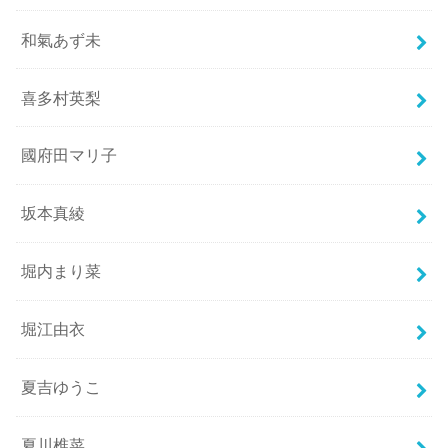
和氣あず未
喜多村英梨
國府田マリ子
坂本真綾
堀内まり菜
堀江由衣
夏吉ゆうこ
夏川椎菜