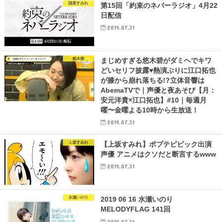
諸星すみれ
第15回「約束のネバーラジオ」4月22
日配信
2019.07.31
悠木碧
まじめすぎる悠木碧がダミヘでキワ
どいセリフ披露♥熱演ぶりに江口拓也
が膝から崩れ落ちる!?立体音響は
AbemaTVで｜声優と夜あそび【月：
安元洋貴×江口拓也】#10｜毎週月
曜〜金曜よる10時から生放送！
2019.07.31
上坂すみれ
【上坂すみれ】ポプテピピック出演
声優 アニメはクソだと断言するwww
2019.07.31
水瀬いのり
2019 06 16 水瀬いのり
MELODYFLAG 141回
2019.07.31