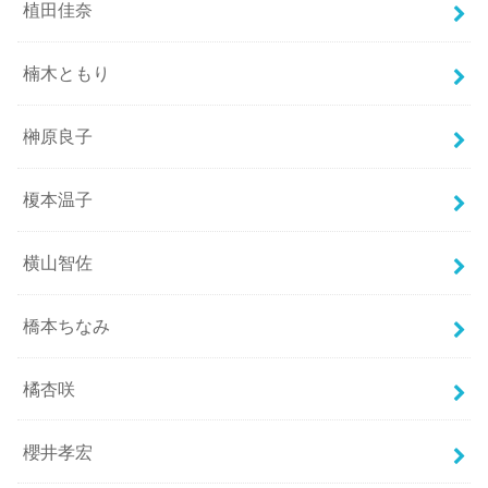
植田佳奈
楠木ともり
榊原良子
榎本温子
横山智佐
橋本ちなみ
橘杏咲
櫻井孝宏