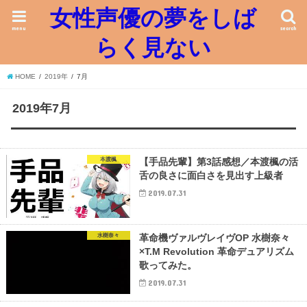
女性声優の夢をしば
menu
search
らく見ない
HOME
2019年
7月
2019年7月
本渡楓
【手品先輩】第3話感想／本渡楓の活
舌の良さに面白さを見出す上級者
2019.07.31
水樹奈々
革命機ヴァルヴレイヴOP 水樹奈々
×T.M Revolution 革命デュアリズム
歌ってみた。
2019.07.31