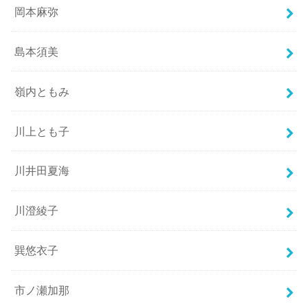
岡本麻弥
島本須美
嶺内ともみ
川上とも子
川井田夏海
川澄綾子
巽悠衣子
市ノ瀬加那