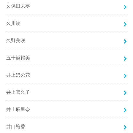
久保田未夢
久川綾
久野美咲
五十嵐裕美
井上ほの花
井上喜久子
井上麻里奈
井口裕香