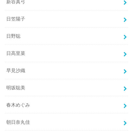
新谷真弓
日笠陽子
日野聡
日高里菜
早見沙織
明坂聡美
春木めぐみ
朝日奈丸佳