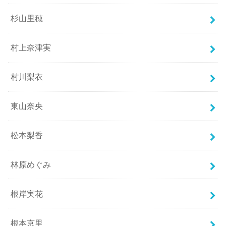
杉山里穂
村上奈津実
村川梨衣
東山奈央
松本梨香
林原めぐみ
根岸実花
根本京里