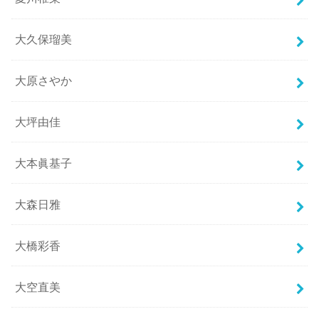
大久保瑠美
大原さやか
大坪由佳
大本眞基子
大森日雅
大橋彩香
大空直美