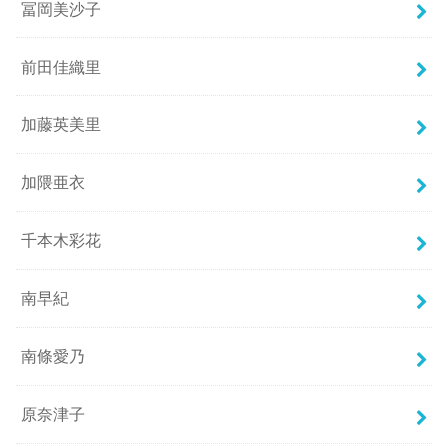
冨岡美沙子
前田佳織里
加藤英美里
加隈亜衣
千本木彩花
南早紀
南條愛乃
原奈津子