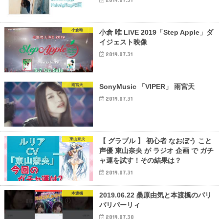
小倉唯
小倉 唯 LIVE 2019「Step Apple」ダ
イジェスト映像
2019.07.31
雨宮天
SonyMusic 「VIPER」 雨宮天
2019.07.31
東山奈央
【 グラブル 】 初心者 なおぼう こと
声優 東山奈央 が ラジオ 企画 で ガチ
ャ運を試す！その結果は？
2019.07.31
本渡楓
2019.06.22 桑原由気と本渡楓のパリ
パリパーリィ
2019.07.30