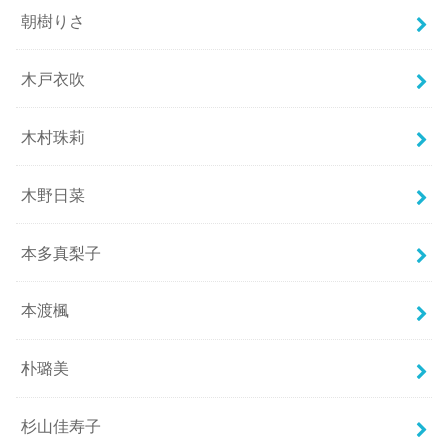
朝樹りさ
木戸衣吹
木村珠莉
木野日菜
本多真梨子
本渡楓
朴璐美
杉山佳寿子