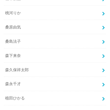
桃河りか
桑原由気
桑島法子
森下来奈
森久保祥太郎
森永千才
植田ひかる