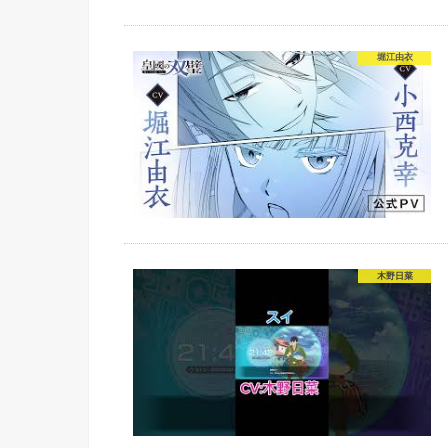
堀江由衣
木野日菜