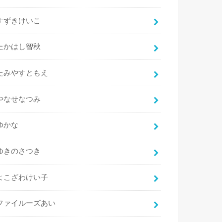
すずきけいこ
たかはし智秋
たみやすともえ
やなせなつみ
ゆかな
ゆきのさつき
よこざわけい子
ファイルーズあい