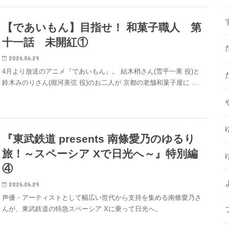
【であいもん】目指せ！ 和菓子職人 第
十一話 未開紅①
2026.06.29
4月より放送のアニメ『であいもん』。 結木梢さん(雪平一果 役)と
鈴木みのりさん(堀河美弦 役)のお二人が 京都の老舗和菓子屋に …
『東武鉄道 presents 南條愛乃のゆるり
旅！～スペーシア Xで日光へ～』特別編
④
2026.06.29
声優・アーティストとして幅広い世代から支持を集める南條愛乃さ
んが、東武鉄道の特急スペーシア Xに乗って日光へ。