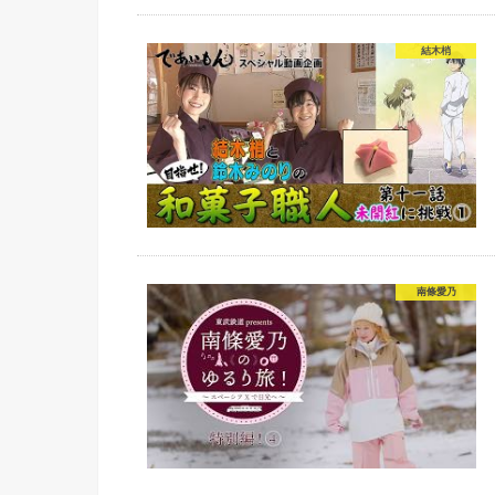
結木梢
南條愛乃