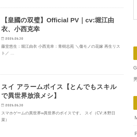
【皇國の双璧】Official PV｜cv:堀江由
衣、小西克幸
2026.06.30
藤堂悠生：堀江由衣 小西克幸：青樹志苑 ＼傷モノの花嫁 再生リス
ト／ …
G
スイ アラームボイス【とんでもスキル
で異世界放浪メシ】
2026.06.30
スマホゲームの異世界∞異世界のボイスです。 スイ（CV:木野日
菜）
P