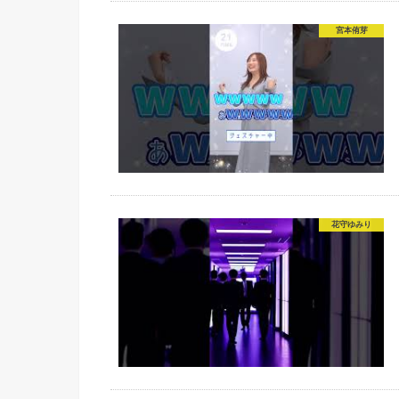
宮本侑芽
花守ゆみり