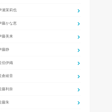
伊瀬茉莉也
伊藤かな恵
伊藤美来
伊藤静
佐伯伊織
佐倉綾音
佐藤利奈
佐藤朱