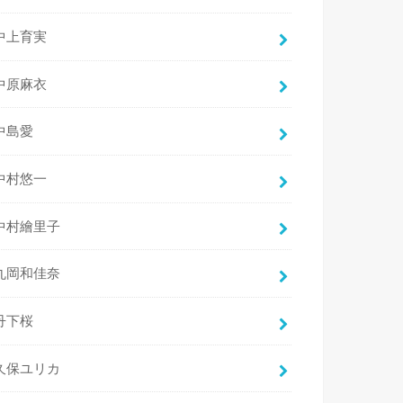
中上育実
中原麻衣
中島愛
中村悠一
中村繪里子
丸岡和佳奈
丹下桜
久保ユリカ