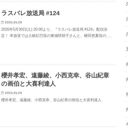
ラスバレ放送局 #124
2026.06.28
2026年5月30日(土) 20:00より、『ラスバレ放送局 #124』配信決
定！ 本放送では土岐紅巴役の東城咲耶子さんと、横田悠夏役の …
櫻井孝宏、遠藤綾、小西克幸、谷山紀章
の画伯と大喜利達人
2026.06.28
櫻井孝宏、遠藤綾、小西克幸、谷山紀章の画伯と大喜利達人.