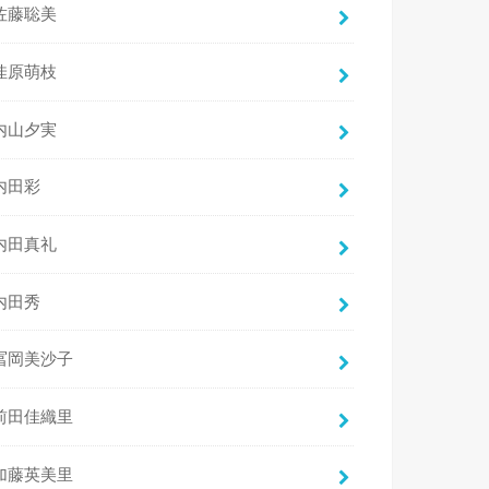
佐藤聡美
佳原萌枝
内山夕実
内田彩
内田真礼
内田秀
冨岡美沙子
前田佳織里
加藤英美里