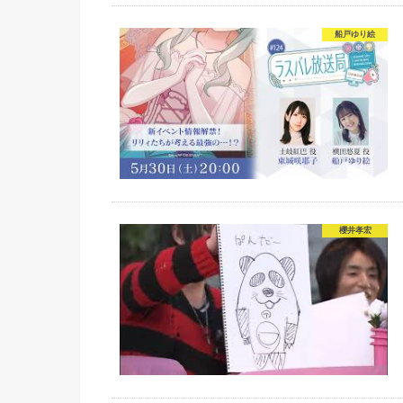
船戸ゆり絵
櫻井孝宏