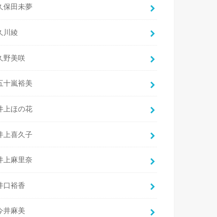
久保田未夢
久川綾
久野美咲
五十嵐裕美
井上ほの花
井上喜久子
井上麻里奈
井口裕香
今井麻美