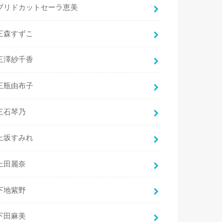
ブリドカットセーラ恵美
三森すずこ
三澤紗千香
三瓶由布子
三石琴乃
上坂すみれ
上田麗奈
下地紫野
下田麻美