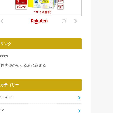
リンク
oods
男性声優のぬかるみに嵌まる
カテゴリー
M・A・O
ile