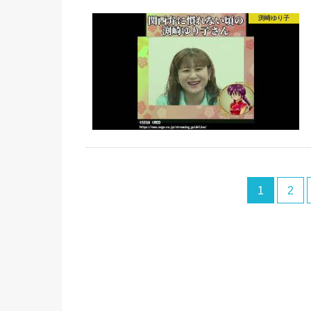
渕崎ゆり子
1
2