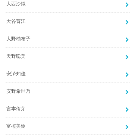
大西沙織
大谷育江
大野柚布子
天野聡美
安済知佳
安野希世乃
宮本侑芽
富樫美鈴