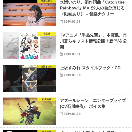
水瀬いのり
水瀬いのり、初作詞曲「Catch the
Rainbow!」MVで2人の自分演じる
（動画あり） – 音楽ナタリー
2019.03.31
本渡楓
TVアニメ『手品先輩』、本渡楓、市
川蒼らキャスト情報公開！新PVを公
開
2019.03.31
上坂すみれ
上坂すみれ スタイルブック・CD
2019.03.30
石川由依
アズールレーン エンタープライズ
(CV石川由依) ボイス集
2019.03.30