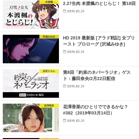
本渡楓
2.27生肉 本渡楓のとじらじ！ 第18回
2019.03.31
沢城みゆき
HD 2019 最新版 [アラド戦記] 女プリ
ースト プロローグ [沢城みゆき]
2019.03.31
諸星すみれ
第8回「約束のネバーラジオ」ゲス
ト：藤田奈央/2月22日配信
2019.03.31
花澤香菜
花澤香菜のひとりでできるかな？
#382（2019年03月14日）
2019.03.31