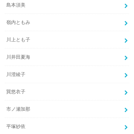
島本須美
嶺内ともみ
川上とも子
川井田夏海
川澄綾子
巽悠衣子
市ノ瀬加那
平塚紗依