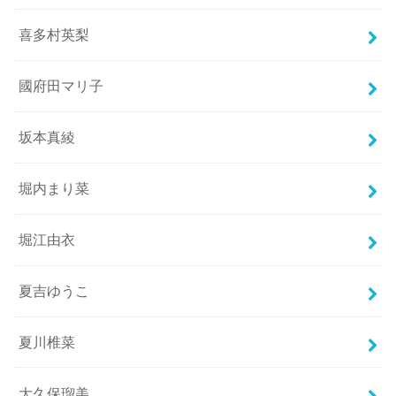
喜多村英梨
國府田マリ子
坂本真綾
堀内まり菜
堀江由衣
夏吉ゆうこ
夏川椎菜
大久保瑠美