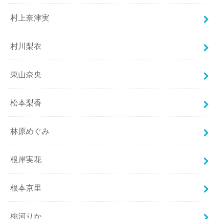
村上奈津実
村川梨衣
東山奈央
松本梨香
林原めぐみ
根岸実花
根本京里
桃河りか