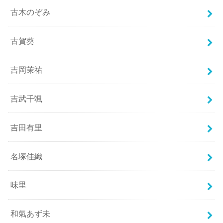
古木のぞみ
古賀葵
吉岡茉祐
吉武千颯
吉田有里
名塚佳織
味里
和氣あず未