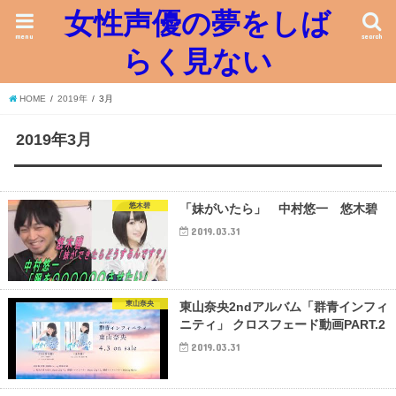
女性声優の夢をしば
menu
search
らく見ない
HOME
2019年
3月
2019年3月
悠木碧
「妹がいたら」 中村悠一 悠木碧
2019.03.31
東山奈央
東山奈央2ndアルバム「群青インフィ
ニティ」 クロスフェード動画PART.2
2019.03.31