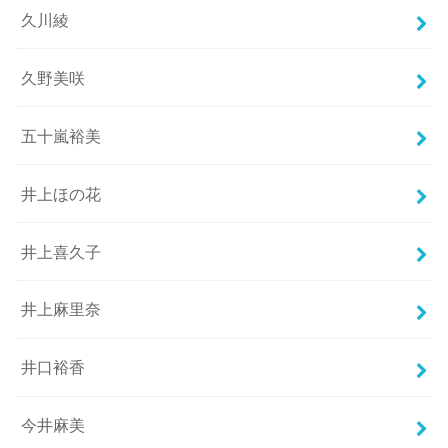
久川綾
久野美咲
五十嵐裕美
井上ほの花
井上喜久子
井上麻里奈
井口裕香
今井麻美