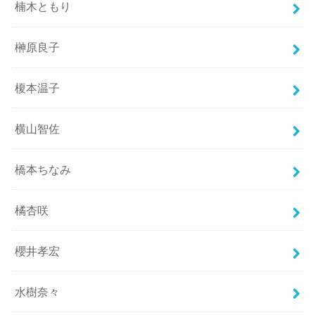
楠木ともり
榊原良子
榎本温子
横山智佐
橋本ちなみ
橘杏咲
櫻井孝宏
水樹奈々