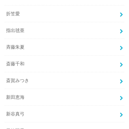
折笠愛
指出毬亜
斉藤朱夏
斎藤千和
斎賀みつき
新田恵海
新谷真弓