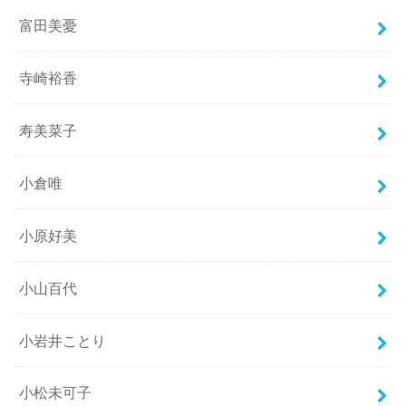
富田美憂
寺崎裕香
寿美菜子
小倉唯
小原好美
小山百代
小岩井ことり
小松未可子