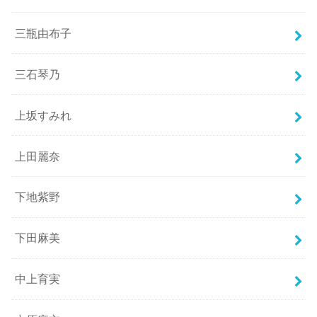
三瓶由布子
三石琴乃
上坂すみれ
上田麗奈
下地紫野
下田麻美
中上育実