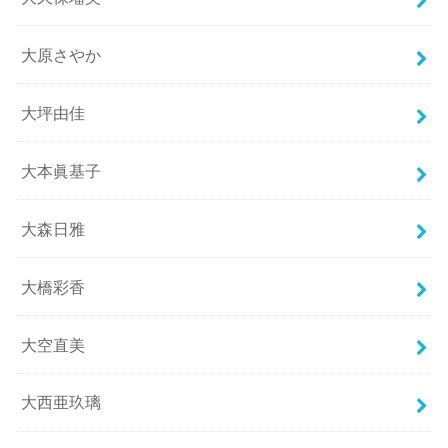
大原さやか
大坪由佳
大本眞基子
大森日雅
大橋彩香
大空直美
大西亜玖璃