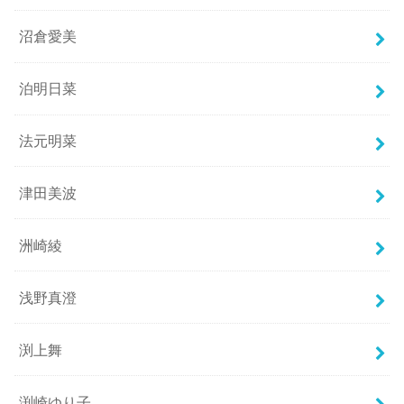
沼倉愛美
泊明日菜
法元明菜
津田美波
洲崎綾
浅野真澄
渕上舞
渕崎ゆり子