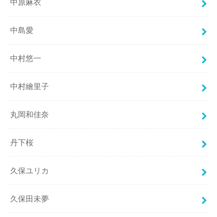
中原麻衣
中島愛
中村悠一
中村繪里子
丸岡和佳奈
丹下桜
久保ユリカ
久保田未夢