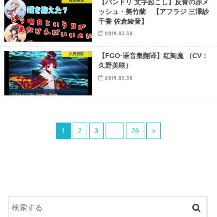
佐倉綾音
【バンドリ 文字起こし】反骨の赤メ
ッシュ・美竹蘭 【アフラジ 三澤紗
千香 佐倉綾音】
2019.03.30
久野美咲
【FGO·语音集翻译】红阎魔 （CV：
久野美咲）
2019.03.30
1
2
3
…
26
>