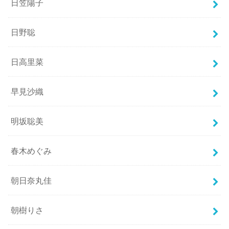
日笠陽子
日野聡
日高里菜
早見沙織
明坂聡美
春木めぐみ
朝日奈丸佳
朝樹りさ