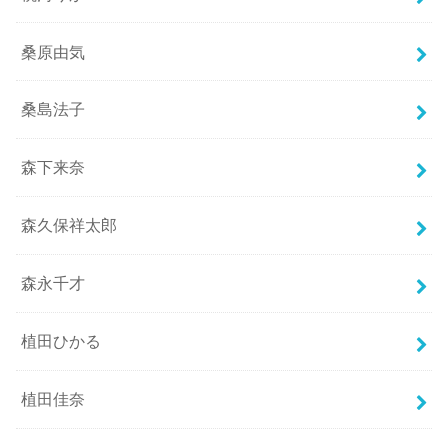
桑原由気
桑島法子
森下来奈
森久保祥太郎
森永千才
植田ひかる
植田佳奈