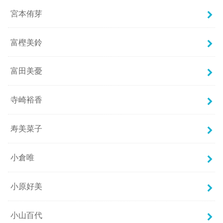
宮本侑芽
富樫美鈴
富田美憂
寺崎裕香
寿美菜子
小倉唯
小原好美
小山百代