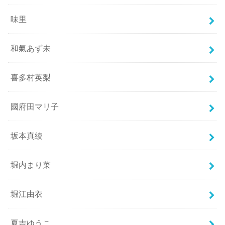
味里
和氣あず未
喜多村英梨
國府田マリ子
坂本真綾
堀内まり菜
堀江由衣
夏吉ゆうこ