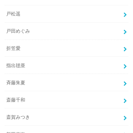
戸松遥
戸田めぐみ
折笠愛
指出毬亜
斉藤朱夏
斎藤千和
斎賀みつき