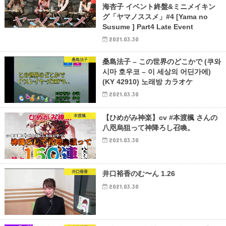
海杏子 イベント終盤&ミニメイキン
グ「ヤマノススメ」#4 [Yama no
Susume ] Part4 Late Event
2021.03.30
桑島法子
桑島法子 – この世界のどこかで (쿠와
시마 호우코 – 이 세상의 어딘가에)
(KY 42910) 노래방 カラオケ
2021.03.30
本渡楓
【ひめがみ神楽】cv #本渡楓 さんの
八咫烏狙って神降ろし召喚。
2021.03.30
井口裕香
井口裕香のむ〜ん 1.26
2021.03.30