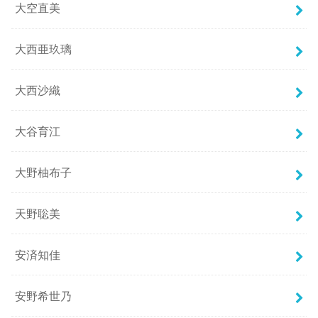
大空直美
大西亜玖璃
大西沙織
大谷育江
大野柚布子
天野聡美
安済知佳
安野希世乃