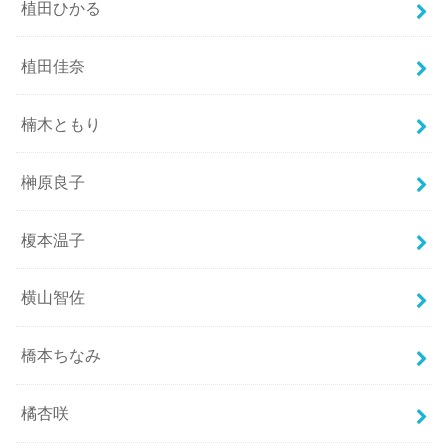
植田ひかる
植田佳奈
楠木ともり
榊原良子
榎本温子
横山智佐
橋本ちなみ
橘杏咲