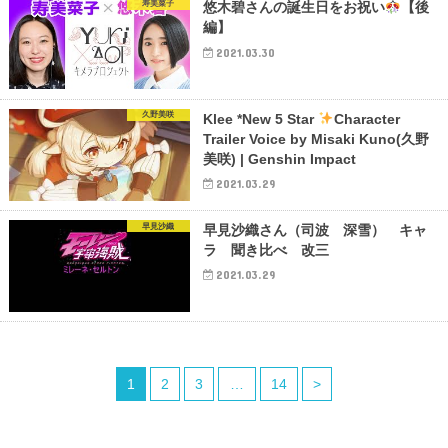
寿美菜子
悠木碧さんの誕生日をお祝い
【後
編】
2021.03.30
久野美咲
Klee *New 5 Star
Character
Trailer Voice by Misaki Kuno(久野
美咲) | Genshin Impact
2021.03.29
早見沙織
早見沙織さん（司波 深雪） キャ
ラ 聞き比べ 改三
2021.03.29
1
2
3
…
14
>