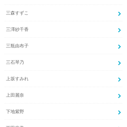
三森すずこ
三澤紗千香
三瓶由布子
三石琴乃
上坂すみれ
上田麗奈
下地紫野