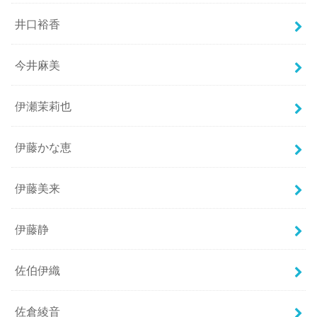
井口裕香
今井麻美
伊瀬茉莉也
伊藤かな恵
伊藤美来
伊藤静
佐伯伊織
佐倉綾音