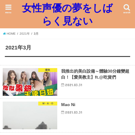
女性声優の夢をしば
menu
search
らく見ない
HOME
2021年
3月
2021年3月
愛美
我推出的美白設備～體驗30分鐘變超
白！【愛美教主】ft.@吃貨們
2021.03.31
M・A・O
Mao Ni
2021.03.31