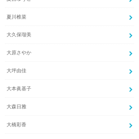
夏川椎菜
大久保瑠美
大原さやか
大坪由佳
大本眞基子
大森日雅
大橋彩香