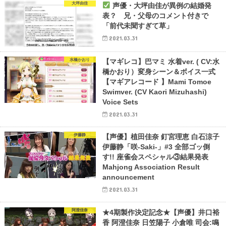
大坪由佳
声優・大坪由佳が異例の結婚発
表？ 兄・父母のコメント付きで
「前代未聞すぎて草」
2021.03.31
水橋かおり
【マギレコ】巴マミ 水着ver. ( CV:水
橋かおり）変身シーン＆ボイス一式
【マギアレコード 】Mami Tomoe
Swimver. (CV Kaori Mizuhashi)
Voice Sets
2021.03.31
伊藤静
【声優】植田佳奈 釘宮理恵 白石涼子
伊藤静「咲-Saki-」#3 全部ゴッ倒
す!! 座雀会スペシャル③結果発表
Mahjong Association Result
announcement
2021.03.31
阿澄佳奈
★4期製作決定記念★【声優】井口裕
香 阿澄佳奈 日笠陽子 小倉唯 司会:鳴