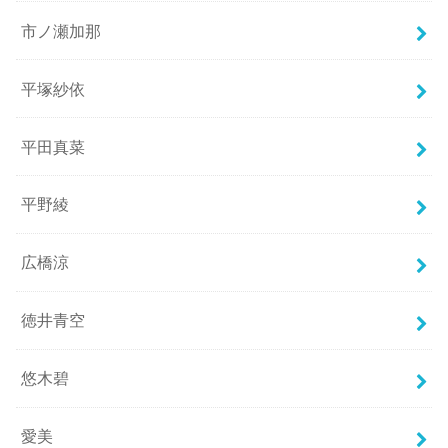
市ノ瀬加那
平塚紗依
平田真菜
平野綾
広橋涼
徳井青空
悠木碧
愛美