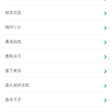
根本京里
桃河りか
桑原由気
桑島法子
森下来奈
森久保祥太郎
森永千才