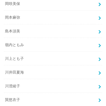
岡咲美保
岡本麻弥
島本須美
嶺内ともみ
川上とも子
川井田夏海
川澄綾子
巽悠衣子