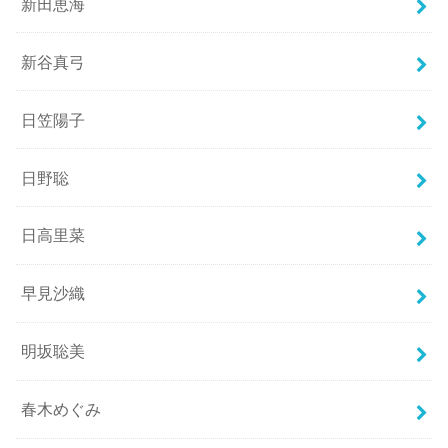
新田恵海
新谷真弓
日笠陽子
日野聡
日高里菜
早見沙織
明坂聡美
春木めぐみ