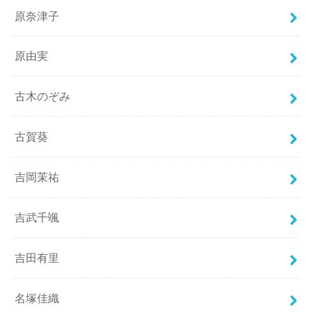
原奈津子
原由実
古木のぞみ
古賀葵
吉岡茉祐
吉武千颯
吉田有里
名塚佳織