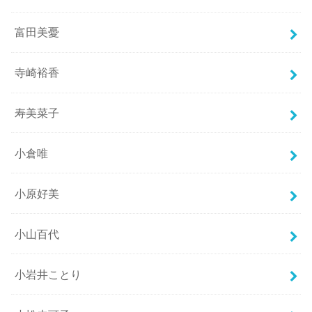
富田美憂
寺崎裕香
寿美菜子
小倉唯
小原好美
小山百代
小岩井ことり