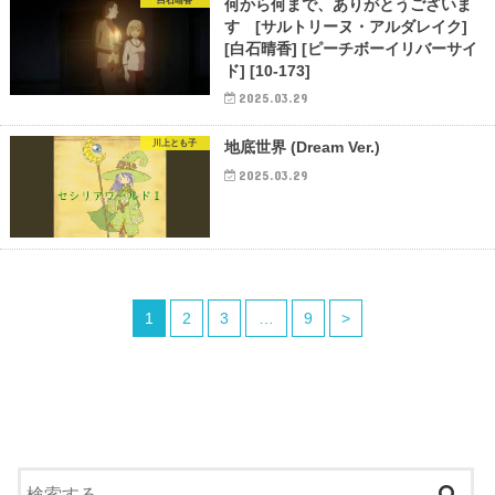
白石晴香
何から何まで、ありがとうございま
す [サルトリーヌ・アルダレイク]
[白石晴香] [ピーチボーイリバーサイ
ド] [10-173]
2025.03.29
川上とも子
地底世界 (Dream Ver.)
2025.03.29
1
2
3
…
9
>