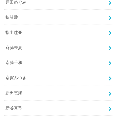
戸田めぐみ
折笠愛
指出毬亜
斉藤朱夏
斎藤千和
斎賀みつき
新田恵海
新谷真弓