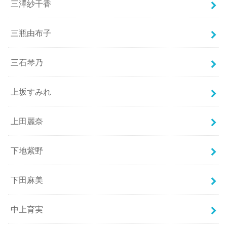
三澤紗千香
三瓶由布子
三石琴乃
上坂すみれ
上田麗奈
下地紫野
下田麻美
中上育実