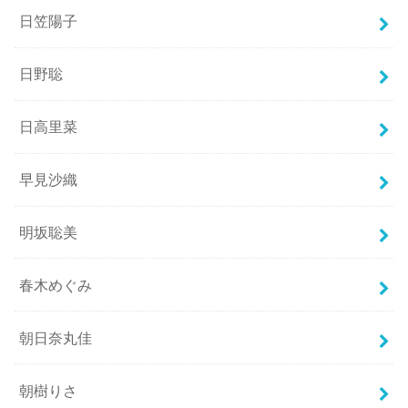
日笠陽子
日野聡
日高里菜
早見沙織
明坂聡美
春木めぐみ
朝日奈丸佳
朝樹りさ