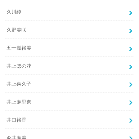
久川綾
久野美咲
五十嵐裕美
井上ほの花
井上喜久子
井上麻里奈
井口裕香
今井麻美