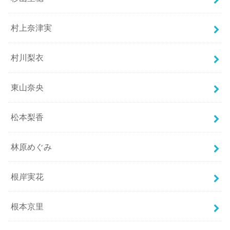
村上奈津実
村川梨衣
東山奈央
松本梨香
林原めぐみ
根岸実花
根本京里