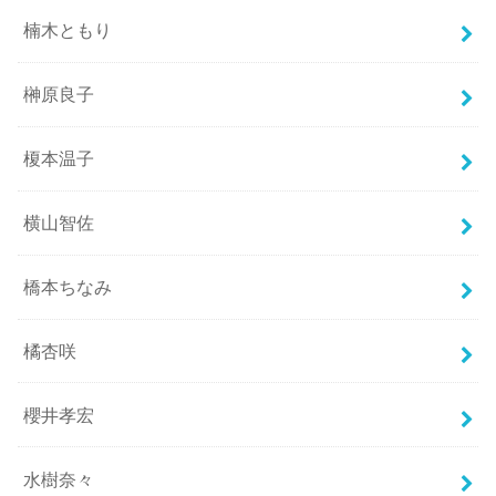
楠木ともり
榊原良子
榎本温子
横山智佐
橋本ちなみ
橘杏咲
櫻井孝宏
水樹奈々