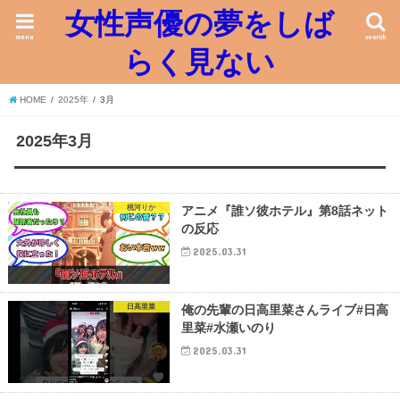
女性声優の夢をしば
menu
search
らく見ない
HOME
2025年
3月
2025年3月
桃河りか
アニメ『誰ソ彼ホテル』第8話ネット
の反応
2025.03.31
日高里菜
俺の先輩の日高里菜さんライブ#日高
里菜#水瀬いのり
2025.03.31