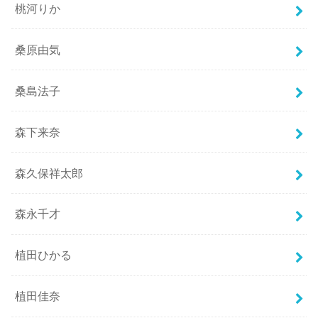
桃河りか
桑原由気
桑島法子
森下来奈
森久保祥太郎
森永千才
植田ひかる
植田佳奈