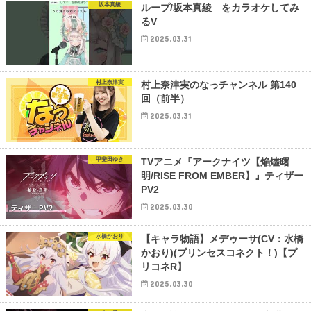
坂本真綾
ループ/坂本真綾 をカラオケしてみ
るV
2025.03.31
村上奈津実
村上奈津実のなっチャンネル 第140
回（前半）
2025.03.31
甲斐田ゆき
TVアニメ『アークナイツ【焔燼曙
明/RISE FROM EMBER】』ティザー
PV2
2025.03.30
水橋かおり
【キャラ物語】メデゥーサ(CV：水橋
かおり)(プリンセスコネクト！)【プ
リコネR】
2025.03.30