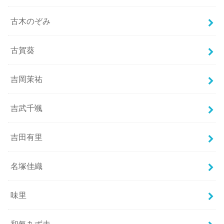
古木のぞみ
古賀葵
吉岡茉祐
吉武千颯
吉田有里
名塚佳織
味里
和氣あず未