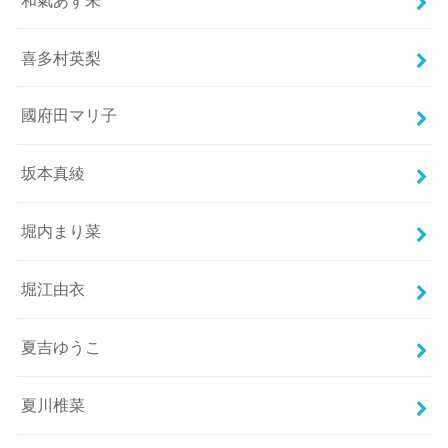
喜多村英梨
國府田マリ子
坂本真綾
堀内まり菜
堀江由衣
夏吉ゆうこ
夏川椎菜