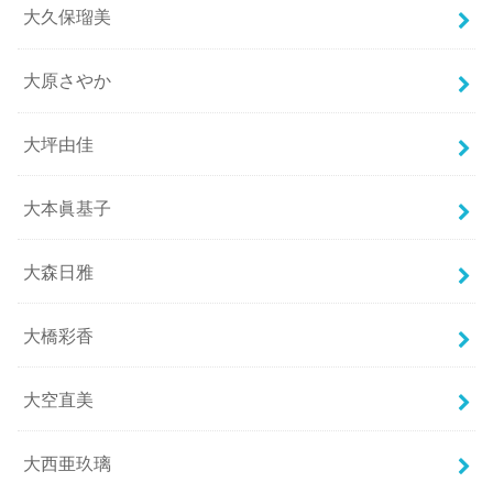
大久保瑠美
大原さやか
大坪由佳
大本眞基子
大森日雅
大橋彩香
大空直美
大西亜玖璃