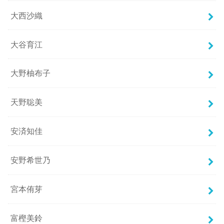
大西沙織
大谷育江
大野柚布子
天野聡美
安済知佳
安野希世乃
宮本侑芽
富樫美鈴