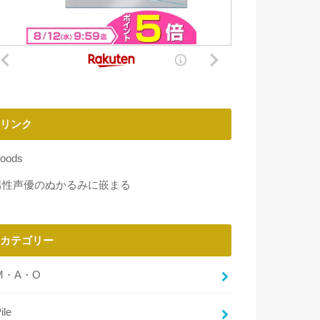
リンク
oods
男性声優のぬかるみに嵌まる
カテゴリー
M・A・O
ile