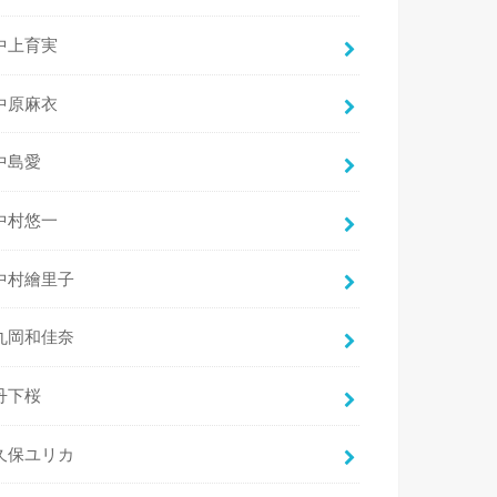
中上育実
中原麻衣
中島愛
中村悠一
中村繪里子
丸岡和佳奈
丹下桜
久保ユリカ