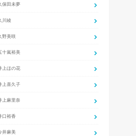
久保田未夢
久川綾
久野美咲
五十嵐裕美
井上ほの花
井上喜久子
井上麻里奈
井口裕香
今井麻美