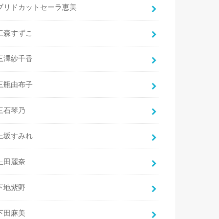
ブリドカットセーラ恵美
三森すずこ
三澤紗千香
三瓶由布子
三石琴乃
上坂すみれ
上田麗奈
下地紫野
下田麻美