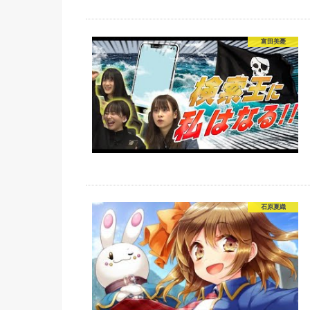
富田美憂
石原夏織