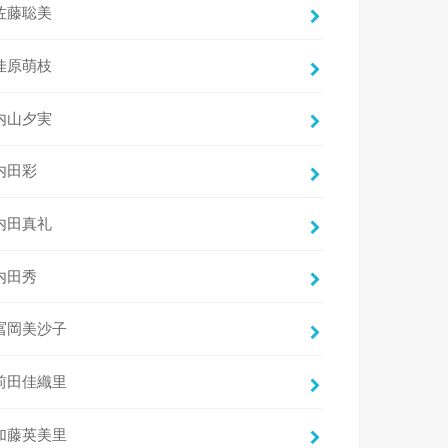
佐藤聡美
佳原萌枝
内山夕実
内田彩
内田真礼
内田秀
冨岡美沙子
前田佳織里
加藤英美里