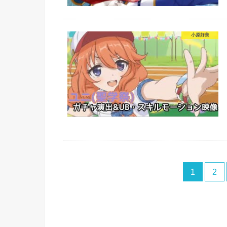
小原好美
1
2