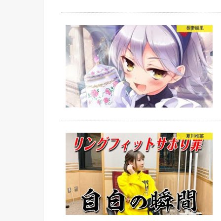
長妻樹里
夏川椎菜