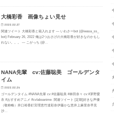
大橋彩香 画像ちょい見せ
2022.02.27
関連ツイート 大橋彩香と籍入れます — いわさーbot (@iwasa_ss_
bot) February 26, 2022 俺は2つおさげの大橋彩香が好きなのかもし
れない。。。 — こがっち (@…
NANA先輩 cv:佐藤聡美 ゴールデンタ
イム
2022.02.26
ゴールデンタイム #NANA先輩 cv:#佐藤聡美 #林田奈々 cv:#茅野愛
衣 #おすすめアニメ #cvlaboanime. 関連ツイート [定期]好きな声優
（敬称略）井口裕香釘宮理恵竹達彩奈伊藤かな恵井上麻里奈早見
沙…