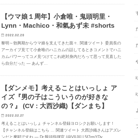
【ウマ娘１周年】小倉唯・鬼頭明里・
Lynn・Machico・和氣あず未 #shorts
2022.02.28
黎明～勃興期からウマ娘を支えてきた面々. 関連ツイート 委員長の
アーカイブ見てて小倉唯のハニカムの話してるときコメントでハニ
カムパワーってコメ見つけてこれ絶対身内だろって思って見直した
ら自分だった — あんず…
【ダンメモ】考えることはいっしょ ア
イズ『男の子はこういうのが好きな
の？』 (CV : 大西沙織)【ダンまち】
2022.02.27
考えることはいっしょ チャンネル登録ヨロシクお願いします！
【チャンネル登録はこちら … 関連ツイート 大西沙織さんはアズレ
ンだと摩耶ですね — Dr.饅頭指揮官 (@VlUXLL5f7rmYDy…