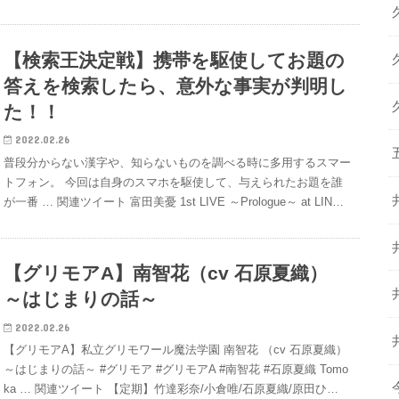
【検索王決定戦】携帯を駆使してお題の
答えを検索したら、意外な事実が判明し
た！！
2022.02.26
普段分からない漢字や、知らないものを調べる時に多用するスマー
トフォン。 今回は自身のスマホを駆使して、与えられたお題を誰
が一番 … 関連ツイート 富田美憂 1st LIVE ～Prologue～ at LIN…
【グリモアA】南智花（cv 石原夏織）
～はじまりの話～
2022.02.26
【グリモアA】私立グリモワール魔法学園 南智花 （cv 石原夏織）
～はじまりの話～ #グリモア #グリモアA #南智花 #石原夏織 Tomo
ka … 関連ツイート 【定期】竹達彩奈/小倉唯/石原夏織/原田ひ…