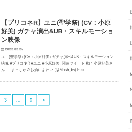
【プリコネR】ユニ(聖学祭) (CV：小原
好美) ガチャ演出&UB・スキルモーショ
ン映像
2022.02.26
ユニ(聖学祭) (CV：小原好美) ガチャ演出&UB・スキルモーション
映像 #プリコネR #ユニ #小原好美. 関連ツイート 動く小原好美さ
ん — まっしゅ＠お酒によわい (@Mash_tw) Feb…
3
…
9
>