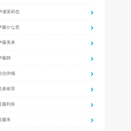
伊瀬茉莉也
伊藤かな恵
伊藤美来
伊藤静
佐伯伊織
佐倉綾音
佐藤利奈
佐藤朱