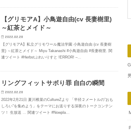
【グリモアA】小鳥遊自由(cv 長妻樹里)
～紅茶とメイド～
2022.02.28
【グリモアA】私立グリモワール魔法学園 小鳥遊自由 (cv 長妻樹
里) ～紅茶とメイド～ Miyu Takanashi #小鳥遊自由 #長妻樹里. 関
連ツイート #Herbstぷれいりすと !ERROR! –…
G
リングフィットサボり罪 自白の瞬間
2022.02.28
2022年2月21日 夏川椎菜のCultureZより 「半径２メートルの”おも
しろい”を集めよう」をテーマにお送りする深夜のトークコンテン
ツ！ 生放送 … 関連ツイート #Nowpla…
P