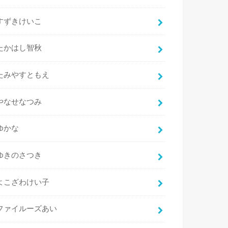
すずきけいこ
たかはし智秋
たみやすともえ
やなせなつみ
ゆかな
ゆきのさつき
よこざわけい子
ファイルーズあい