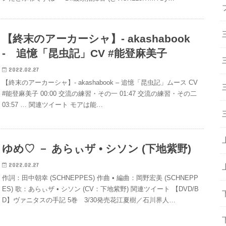
【終末のアーカーシャ】- akashabook
- 追憶「昆虫記」CV #能登麻美子
2022.02.27
【終末のアーカーシャ】- akashabook – 追憶「昆虫記」ムース CV
#能登麻美子 00:00 交流の練習・その一 01:47 交流の練習・その二
03:57 … 関連ツイート モアは能…
ゆめ♡ － あらぃザ • シソン (下地紫野)
2022.02.27
作詞：田中朝幸 (SCHNEPPES) 作曲 • 編曲：岡野宏美 (SCHNEPP
ES) 歌：あらぃザ • シソン (CV：下地紫野) 関連ツイート 【DVD/B
D】ヴァニタスの手記 5巻 3/30発売花江夏樹／石川界人…