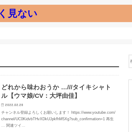
く見ない
どれから味わおうか …///タイキシャト
ル【ウマ娘/CV：大坪由佳】
2022.02.28
チャンネル登録よろしくお願いします！ https://www.youtube.com/
channel/UC0KidvbTHvXDkUJpkfhM5Xg?sub_confirmation=1 再生
… 関連ツイ…