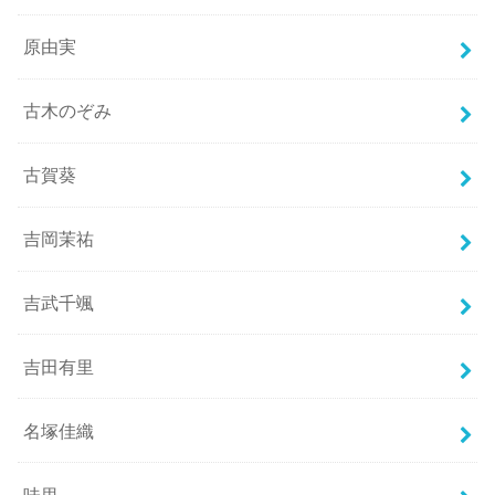
原由実
古木のぞみ
古賀葵
吉岡茉祐
吉武千颯
吉田有里
名塚佳織
味里