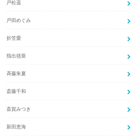
戸松遥
戸田めぐみ
折笠愛
指出毬亜
斉藤朱夏
斎藤千和
斎賀みつき
新田恵海