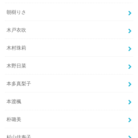
朝樹りさ
木戸衣吹
木村珠莉
木野日菜
本多真梨子
本渡楓
朴璐美
杉山佳寿子