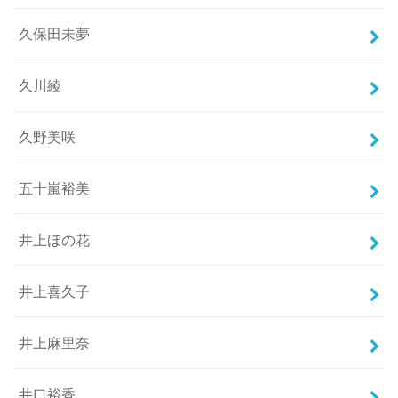
久保田未夢
久川綾
久野美咲
五十嵐裕美
井上ほの花
井上喜久子
井上麻里奈
井口裕香