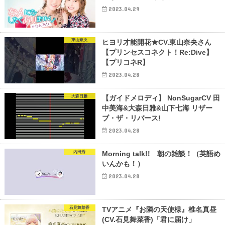
2023.04.29
東山奈央
ヒヨリ才能開花★CV.東山奈央さん
【プリンセスコネクト！Re:Dive】
【プリコネR】
2023.04.28
大森日雅
【ガイドメロディ】 NonSugarCV 田
中美海&大森日雅&山下七海 リザー
ブ・ザ・リバース!
2023.04.28
内田秀
Morning talk!! 朝の雑談！（英語め
いんかも！）
2023.04.28
石見舞菜香
TVアニメ『お隣の天使様』椎名真昼
(CV.石見舞菜香)「君に届け」