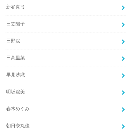
新谷真弓
日笠陽子
日野聡
日高里菜
早見沙織
明坂聡美
春木めぐみ
朝日奈丸佳