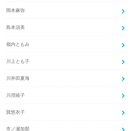
岡本麻弥
島本須美
嶺内ともみ
川上とも子
川井田夏海
川澄綾子
巽悠衣子
市ノ瀬加那