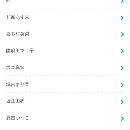
和氣あず未
喜多村英梨
國府田マリ子
坂本真綾
堀内まり菜
堀江由衣
夏吉ゆうこ