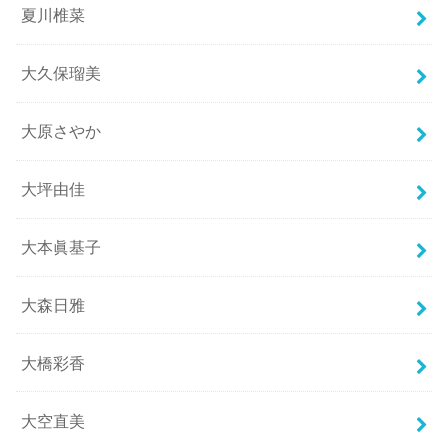
夏川椎菜
大久保瑠美
大原さやか
大坪由佳
大本眞基子
大森日雅
大橋彩香
大空直美