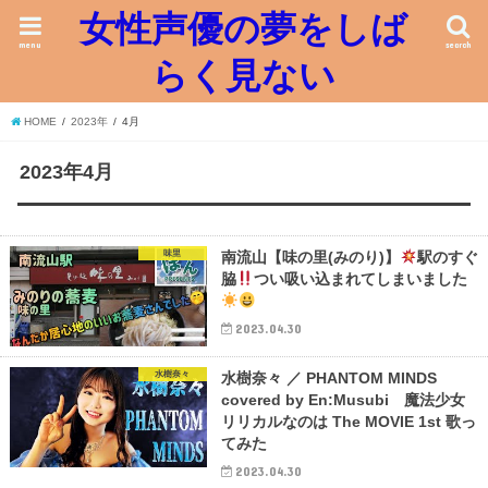
女性声優の夢をしば
menu
search
らく見ない
HOME
2023年
4月
2023年4月
味里
南流山【味の里(みのり)】
駅のすぐ
脇
つい吸い込まれてしまいました
2023.04.30
水樹奈々
水樹奈々 ／ PHANTOM MINDS
covered by En:Musubi 魔法少女
リリカルなのは The MOVIE 1st 歌っ
てみた
2023.04.30