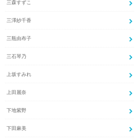
三森すずこ
三澤紗千香
三瓶由布子
三石琴乃
上坂すみれ
上田麗奈
下地紫野
下田麻美