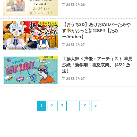
2023.04.28
たみやすともえ
【おうち3D】あけおめ!!バーたみや
す
がおっと新年SP!!【たみ
ー/Vtuber】
2023.04.27
早見沙織
工藤大輝 × 声優・アーティスト 早見
沙織「新学期！喜怒哀楽」 (4/22 放
送）
2023.04.27
1
2
3
…
9
>