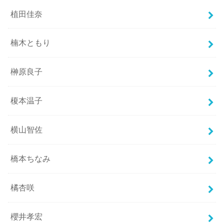
植田佳奈
楠木ともり
榊原良子
榎本温子
横山智佐
橋本ちなみ
橘杏咲
櫻井孝宏