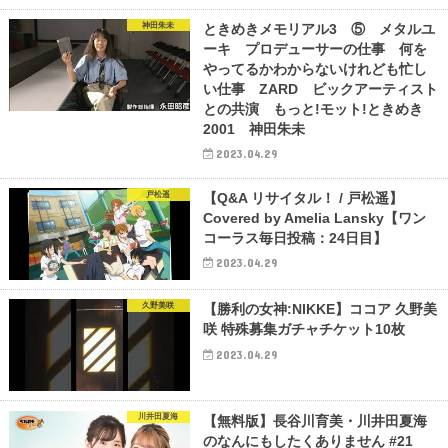
神田朱未
ときめきメモリアル3 ⑤ メタルユ
ーキ プロデューサーの仕事 何を
やってるかわからないけれども忙し
い仕事 ZARD ビックアーティスト
との共演 もっと!モット!ときめき
2001 神田朱未
2023.04.29
戸松遥
【Q&A リサイタル！ / 戸松遥】
Covered by Amelia Lansky【ワン
コーラス毎日投稿：24日目】
2023.04.29
久野美咲
【勝利の女神:NIKKE】ココア 久野美
咲 特殊募集ガチャチケット10枚
2023.04.29
川井田夏海
【無料版】長谷川育美・川井田夏海
のなんにもしたくありません #21