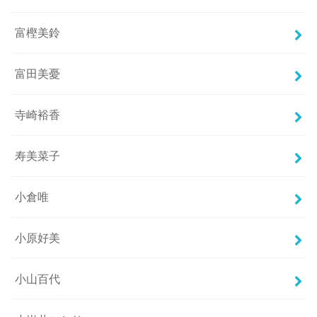
富樫美鈴
富田美憂
寺崎裕香
寿美菜子
小倉唯
小原好美
小山百代