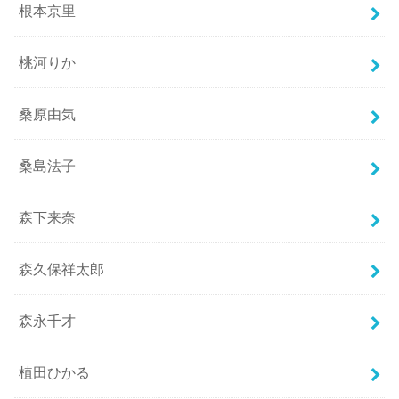
根本京里
桃河りか
桑原由気
桑島法子
森下来奈
森久保祥太郎
森永千才
植田ひかる