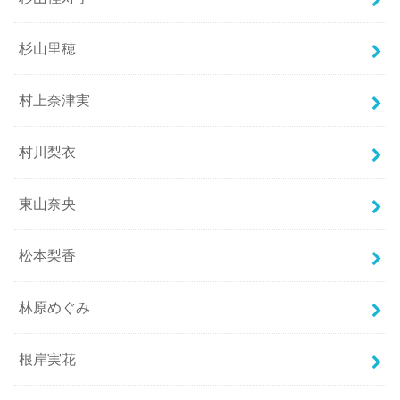
杉山里穂
村上奈津実
村川梨衣
東山奈央
松本梨香
林原めぐみ
根岸実花