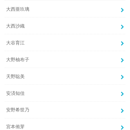
大西亜玖璃
大西沙織
大谷育江
大野柚布子
天野聡美
安済知佳
安野希世乃
宮本侑芽