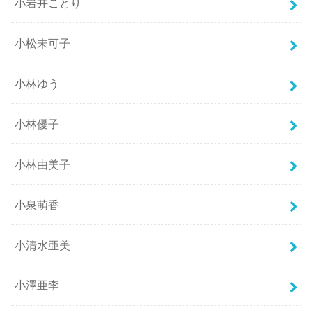
小岩井ことり
小松未可子
小林ゆう
小林優子
小林由美子
小泉萌香
小清水亜美
小澤亜李