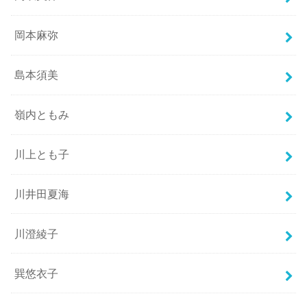
岡本麻弥
島本須美
嶺内ともみ
川上とも子
川井田夏海
川澄綾子
巽悠衣子