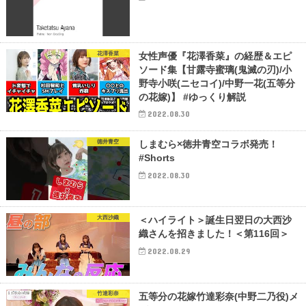
花澤香菜
女性声優『花澤香菜』の経歴＆エピ
ソード集【甘露寺蜜璃(鬼滅の刃)/小
野寺小咲(ニセコイ)/中野一花(五等分
の花嫁)】 #ゆっくり解説
2022.08.30
徳井青空
しまむら×徳井青空コラボ発売！
#Shorts
2022.08.30
大西沙織
＜ハイライト＞誕生日翌日の大西沙
織さんを招きました！＜第116回＞
2022.08.29
竹達彩奈
五等分の花嫁竹達彩奈(中野二乃役)メ