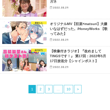
ガネ
2022.08.29
麻倉もも
オリジナルMV【狂楽×matsuri】大嫌
いなはずだった。/HoneyWorks 【歌
ってみた】
2022.08.29
鈴代紗弓
【映像付きラジオ】『改めまして
TINGSです！』 第17回：2022年5月
17日放送分【シャインポスト】
2022.08.29
1
2
3
…
10
>