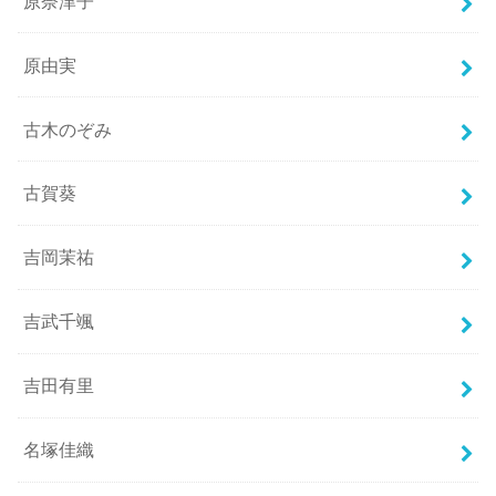
原奈津子
原由実
古木のぞみ
古賀葵
吉岡茉祐
吉武千颯
吉田有里
名塚佳織