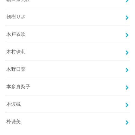
朝樹りさ
木戸衣吹
木村珠莉
木野日菜
本多真梨子
本渡楓
朴璐美