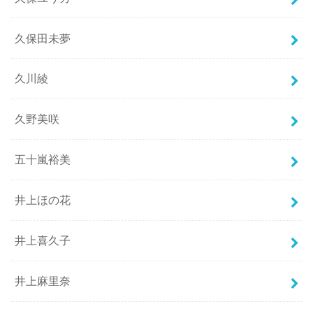
久保田未夢
久川綾
久野美咲
五十嵐裕美
井上ほの花
井上喜久子
井上麻里奈