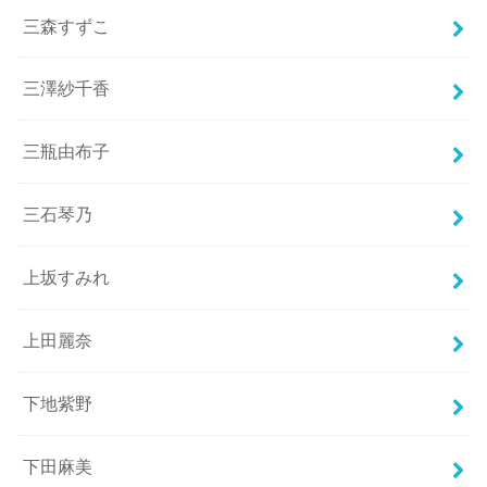
三森すずこ
三澤紗千香
三瓶由布子
三石琴乃
上坂すみれ
上田麗奈
下地紫野
下田麻美