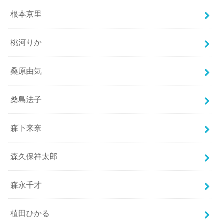
根本京里
桃河りか
桑原由気
桑島法子
森下来奈
森久保祥太郎
森永千才
植田ひかる