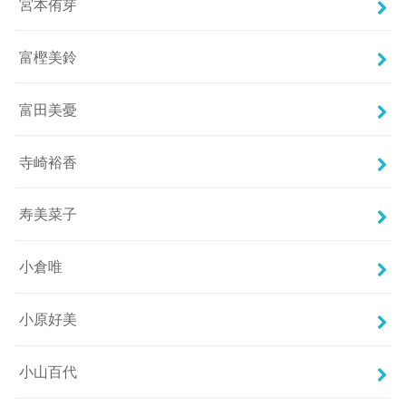
宮本侑芽
富樫美鈴
富田美憂
寺崎裕香
寿美菜子
小倉唯
小原好美
小山百代