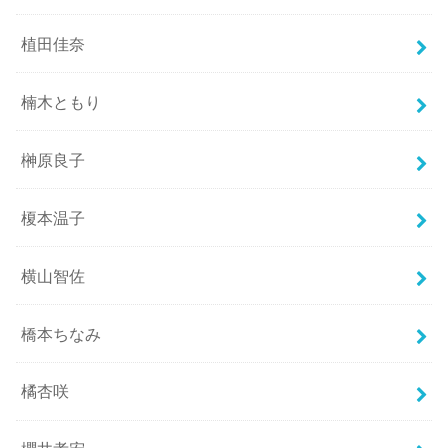
植田佳奈
楠木ともり
榊原良子
榎本温子
横山智佐
橋本ちなみ
橘杏咲