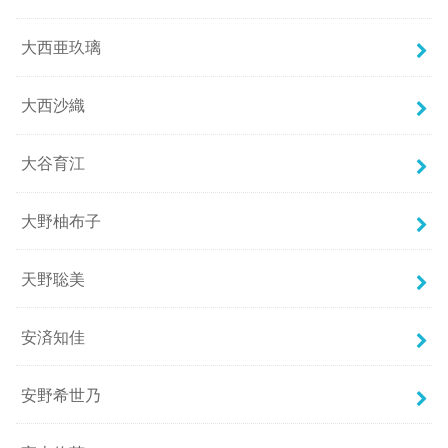
大西亜玖璃
大西沙織
大谷育江
大野柚布子
天野聡美
安済知佳
安野希世乃