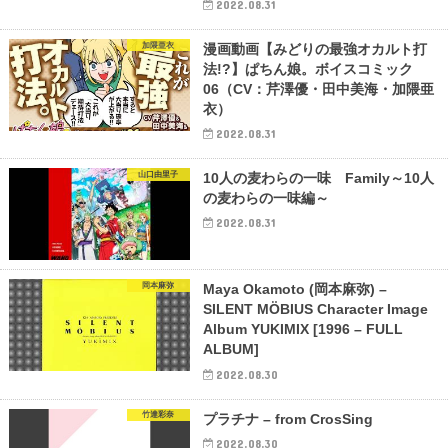
2022.08.31
加隈亜衣
漫画動画【みどりの最強オカルト打
法!?】ぱちん娘。ボイスコミック
06（CV：芹澤優・田中美海・加隈亜
衣）
2022.08.31
山口由里子
10人の麦わらの一味 Family～10人
の麦わらの一味編～
2022.08.31
岡本麻弥
Maya Okamoto (岡本麻弥) –
SILENT MÖBIUS Character Image
Album YUKIMIX [1996 – FULL
ALBUM]
2022.08.30
竹達彩奈
プラチナ – from CrosSing
2022.08.30