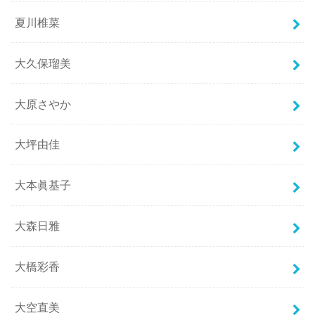
夏川椎菜
大久保瑠美
大原さやか
大坪由佳
大本眞基子
大森日雅
大橋彩香
大空直美