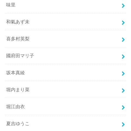
味里
和氣あず未
喜多村英梨
國府田マリ子
坂本真綾
堀内まり菜
堀江由衣
夏吉ゆうこ