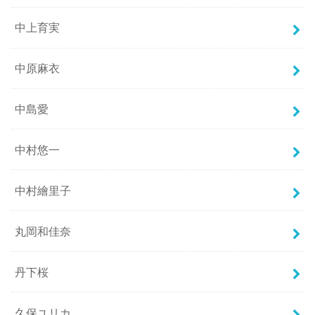
中上育実
中原麻衣
中島愛
中村悠一
中村繪里子
丸岡和佳奈
丹下桜
久保ユリカ