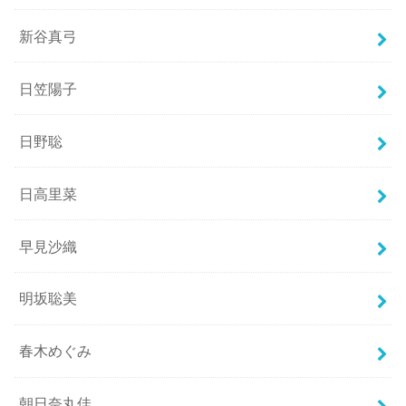
新谷真弓
日笠陽子
日野聡
日高里菜
早見沙織
明坂聡美
春木めぐみ
朝日奈丸佳