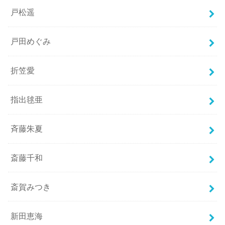
戸松遥
戸田めぐみ
折笠愛
指出毬亜
斉藤朱夏
斎藤千和
斎賀みつき
新田恵海