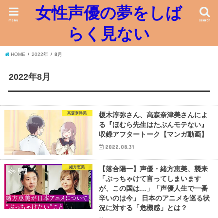
女性声優の夢をしば
menu
search
らく見ない
HOME
2022年
8月
2022年8月
高森奈津美
榎木淳弥さん、高森奈津美さんによ
る『ほむら先生はたぶんモテない』
収録アフタートーク【マンガ動画】
2022.08.31
緒方恵美
【落合陽一】声優・緒方恵美、襲来
「ぶっちゃけて言ってしまいます
が、この国は…」「声優人生で一番
辛いのは今」 日本のアニメを巡る状
況に対する「危機感」とは？