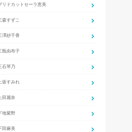
ブリドカットセーラ恵美
三森すずこ
三澤紗千香
三瓶由布子
三石琴乃
上坂すみれ
上田麗奈
下地紫野
下田麻美