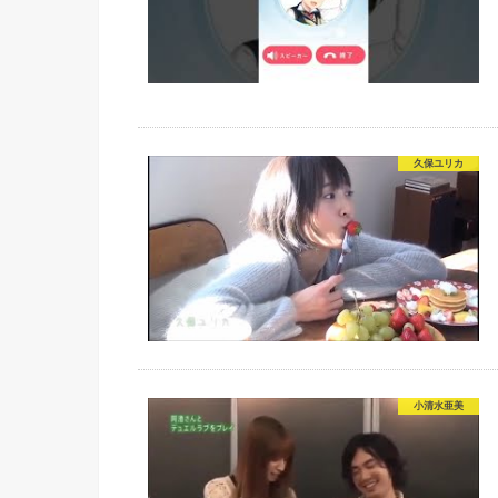
久保ユリカ
小清水亜美