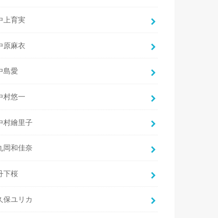
中上育実
中原麻衣
中島愛
中村悠一
中村繪里子
丸岡和佳奈
丹下桜
久保ユリカ