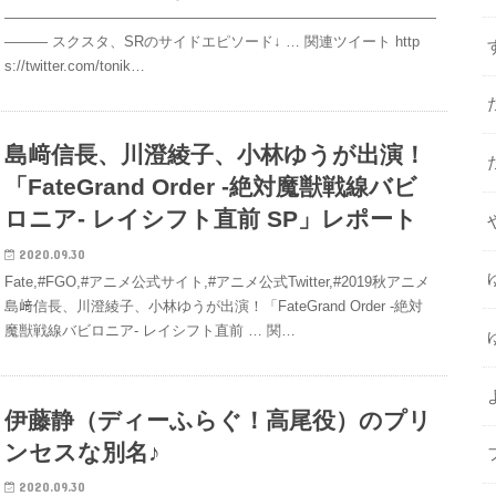
——————————————————————————————
——— スクスタ、SRのサイドエピソード↓ … 関連ツイート http
s://twitter.com/tonik…
島﨑信長、川澄綾子、小林ゆうが出演！
「FateGrand Order -絶対魔獣戦線バビ
ロニア- レイシフト直前 SP」レポート
2020.09.30
Fate,#FGO,#アニメ公式サイト,#アニメ公式Twitter,#2019秋アニメ
島﨑信長、川澄綾子、小林ゆうが出演！「FateGrand Order -絶対
魔獣戦線バビロニア- レイシフト直前 … 関…
伊藤静（ディーふらぐ！高尾役）のプリ
ンセスな別名♪
2020.09.30