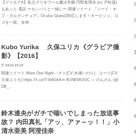
【グリモアA】私立グリモワール魔法学園 円野真理佳 (cv 戸松遥)
もあっと 電話 〜センパイと一緒に〜 関連ツイート 『ソード・オ
ブ・ガルガンチュア』Oculus Quest2対応します！キービジュ、ロ
ゴを一新。女神…
Kubo Yurika 久保ユリカ《グラビア撮
影》【2016】
2020.09.30
関連ツイート More One Night – チト(CV:水瀬いのり)、ユーリ(CV:
久保ユリカ) https://t.co/iY3n6GkKrn #LINEMUSIC — のんのん (@
DB_…
鈴木達央がガチで喘いでしまった放送事
故？ 内田真礼「アッ、アァ～ッ！！」小
清水亜美 阿澄佳奈