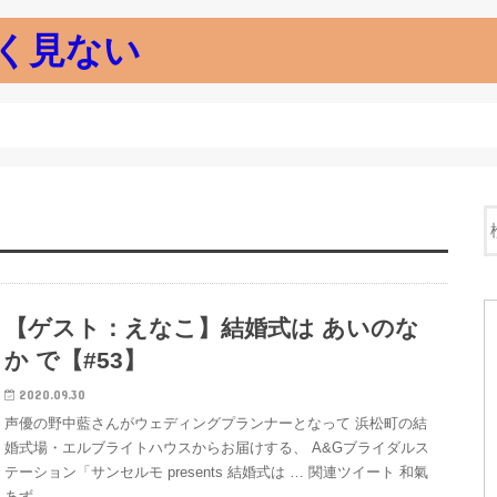
く見ない
【ゲスト：えなこ】結婚式は あいのな
か で【#53】
2020.09.30
声優の野中藍さんがウェディングプランナーとなって 浜松町の結
婚式場・エルブライトハウスからお届けする、 A&Gブライダルス
テーション「サンセルモ presents 結婚式は … 関連ツイート 和氣
あず…