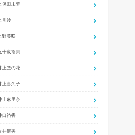
久保田未夢
久川綾
久野美咲
五十嵐裕美
井上ほの花
井上喜久子
井上麻里奈
井口裕香
今井麻美