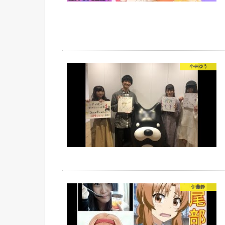
小林ゆう
伊藤静