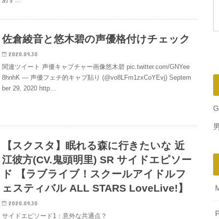
佐倉綾音と悠木碧の声優格付けチェック
2020.09.30
関連ツイート 声優キャプチャー画像悠木碧 pic.twitter.com/GNYee
8hnhK — 声優フェチ的キャプ貼り (@vo8LFm1zxCoYEvj) Septem
ber 29, 2020 http…
G
【スクスタ】眠れる森に行きたいな 近
江彼方(CV.鬼頭明里) SR サイドエピソー
ド 【ラブライブ！スクールアイドルフ
ェスティバル ALL STARS LoveLive!】
2020.09.30
P
サイドエピソード1：意外な共通点？