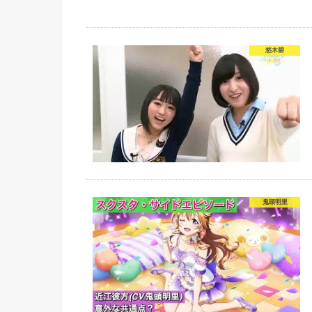
悠木碧
鬼頭明里