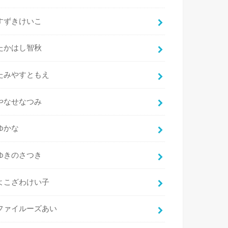
すずきけいこ
たかはし智秋
たみやすともえ
やなせなつみ
ゆかな
ゆきのさつき
よこざわけい子
ファイルーズあい