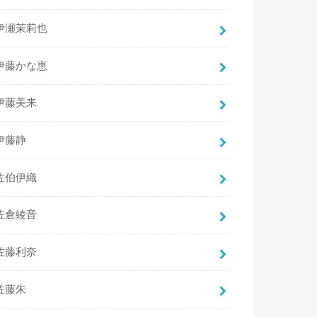
伊瀬茉莉也
伊藤かな恵
伊藤美来
伊藤静
佐伯伊織
佐倉綾音
佐藤利奈
佐藤朱