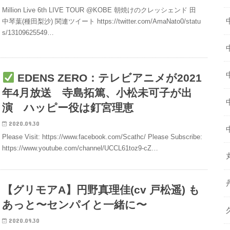
Million Live 6th LIVE TOUR @KOBE 朝焼けのクレッシェンド 田
中琴葉(種田梨沙) 関連ツイート https://twitter.com/AmaNato0/statu
s/13109625549…
EDENS ZERO：テレビアニメが2021
年4月放送 寺島拓篤、小松未可子が出
演 ハッピー役は釘宮理恵
2020.09.30
Please Visit: https://www.facebook.com/Scathc/ Please Subscribe:
https://www.youtube.com/channel/UCCL61toz9-cZ…
【グリモアA】円野真理佳(cv 戸松遥) も
あっと〜センパイと一緒に〜
2020.09.30