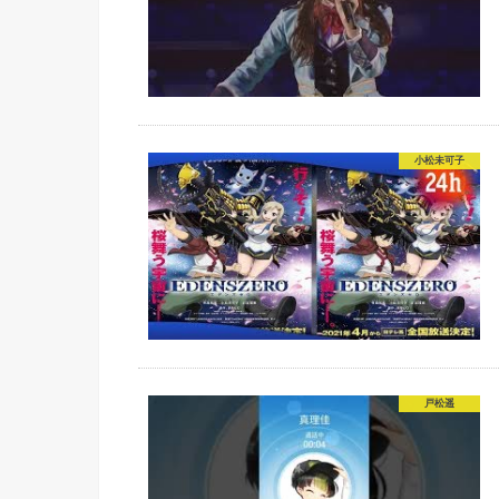
小松未可子
戸松遥