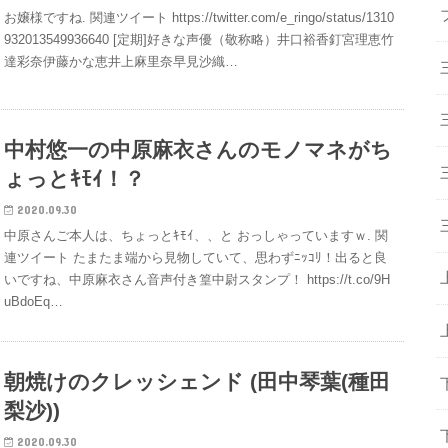
お嬢様ですね. 関連ツイート https://twitter.com/e_ringo/status/1310
932013549936640 [定期]好きな声優（敬称略）井口裕香釘宮理恵竹
達彩奈伊藤かな恵井上麻里奈早見沙織…
中村悠一の中原麻衣さんのモノマネがち
ょっとｷﾓｲ！？
2020.09.30
中原さんご本人は、ちょっとｷﾓｲ、、と おっしゃっていますｗ. 関
連ツイート たまたま端から見物していて、思わずﾆｯｺﾘ！出ると良
いですね、中原麻衣さん音声付き篁中尉スタンプ！ https://t.co/9H
uBdoEq…
朝焼けのクレッシェンド (田中琴葉(種田
梨沙))
2020.09.30