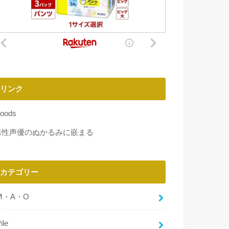
リンク
oods
男性声優のぬかるみに嵌まる
カテゴリー
M・A・O
ile