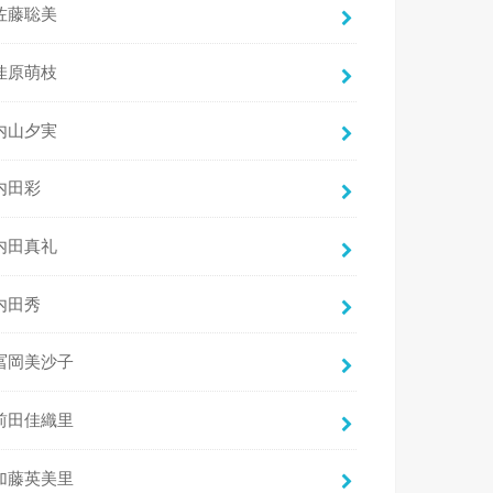
佐藤聡美
佳原萌枝
内山夕実
内田彩
内田真礼
内田秀
冨岡美沙子
前田佳織里
加藤英美里