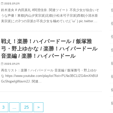
2020.09.29
鈴木達央 # 内田真礼 #阿澄佳奈. 関連ツイート 不良少女が似合いそ
うな声優！東都(内山夕実宗派)北都(小松未可子宗派)西都(小清水亜
美宗派)この3つの宗派が不良少女を極めていた( ˇωˇ ) pic.twitter….
戦え！楽勝！ハイパードール / 飯塚雅
弓・野上ゆかな / 楽勝！ハイパードール
音楽編 / 楽勝！ハイパードール
2020.09.29
再生リスト：楽勝！ハイパードール 音楽編 / 飯塚雅弓・野上ゆか
な https://www.youtube.com/playlist?list=PLNe3BCLIZG4imXhBUl
Gc5hqpeIgWavm2J. 関連…
3
…
25
>