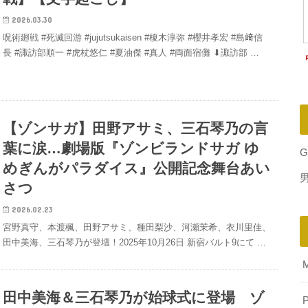
2026.03.30
呪術廻戦 #死滅回游 #jujutsukaisen #榎木淳弥 #櫻井孝宏 #島﨑信
長 #諏訪部順一 #虎杖悠仁 #夏油傑 #真人 #両面宿儺 ⬇︎諏訪部 …
【ゾンサガ】田野アサミ、三石琴乃の言
葉に涙…劇場版『ゾンビランドサガ ゆ
G
めぎんがパラダイス』公開記念舞台あい
さつ
2026.02.23
宮野真守、本渡楓、田野アサミ、種田梨沙、河瀬茉希、衣川里佳、
田中美海、三石琴乃が登壇！2025年10月26日 新宿バルト9にて …
田中美海＆三石琴乃が始球式に登場 ゾ
P