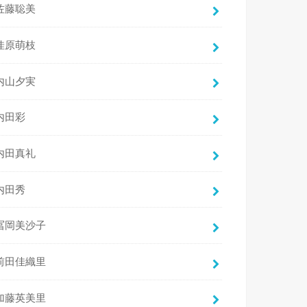
佐藤聡美
佳原萌枝
内山夕実
内田彩
内田真礼
内田秀
冨岡美沙子
前田佳織里
加藤英美里