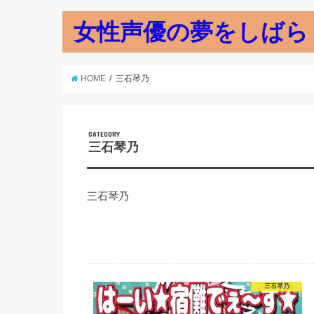
女性声優の夢をしばら
HOME
三石琴乃
CATEGORY
三石琴乃
三石琴乃
三石琴乃