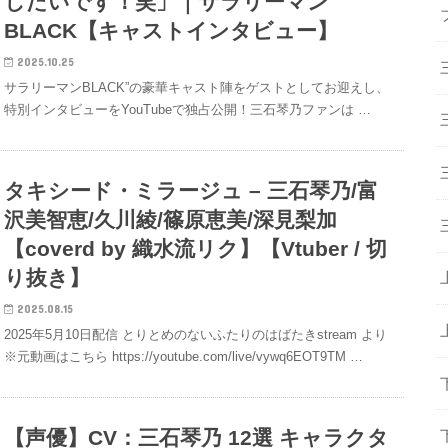
したいです！笑」｜サラリーマン
BLACK【キャストインタビュー】
2025.10.25
サラリーマンBLACK”の豪華キャスト陣をゲストとしてお迎えし、
特別インタビューをYouTubeで独占公開！三石琴乃ファンは …
タキシード・ミラージュ – 三石琴乃/富
沢美智恵/久川綾/篠原恵美/深見梨加
【coverd by 織水流リク】【Vtuber / 切
り抜き】
2025.08.15
2025年5月10日配信 とりとめのないふたりのはばたきstream より
※元動画はこちら https://youtube.com/live/vywq6EOT9TM …
【声優】CV：三石琴乃 12選 キャラクタ