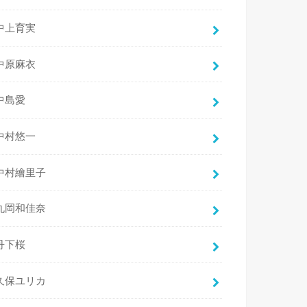
中上育実
中原麻衣
中島愛
中村悠一
中村繪里子
丸岡和佳奈
丹下桜
久保ユリカ