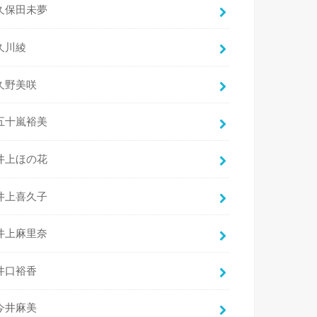
久保田未夢
久川綾
久野美咲
五十嵐裕美
井上ほの花
井上喜久子
井上麻里奈
井口裕香
今井麻美