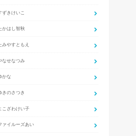
すずきけいこ
たかはし智秋
たみやすともえ
やなせなつみ
ゆかな
ゆきのさつき
よこざわけい子
ファイルーズあい