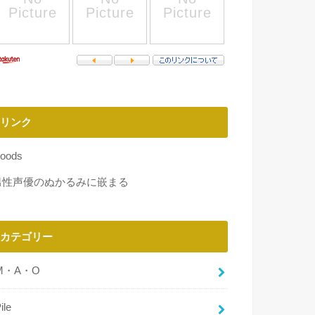
リンク
oods
男性声優のぬかるみに嵌まる
カテゴリー
M・A・O
ile