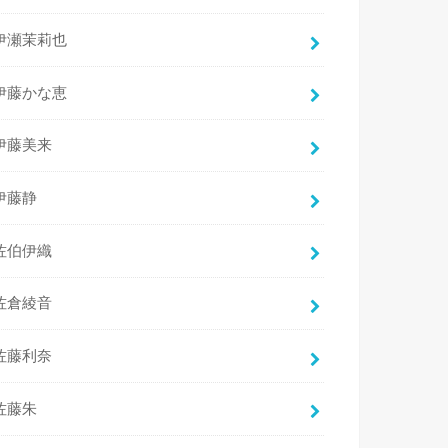
伊瀬茉莉也
伊藤かな恵
伊藤美来
伊藤静
佐伯伊織
佐倉綾音
佐藤利奈
佐藤朱