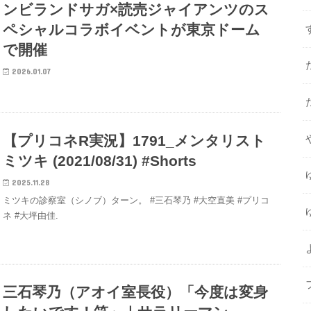
ンビランドサガ×読売ジャイアンツのス
ペシャルコラボイベントが東京ドーム
で開催
2026.01.07
【プリコネR実況】1791_メンタリスト
ミツキ (2021/08/31) #Shorts
2025.11.28
ミツキの診察室（シノブ）ターン。 #三石琴乃 #大空直美 #プリコ
ネ #大坪由佳.
三石琴乃（アオイ室長役）「今度は変身