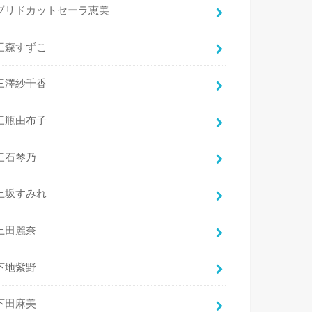
ブリドカットセーラ恵美
三森すずこ
三澤紗千香
三瓶由布子
三石琴乃
上坂すみれ
上田麗奈
下地紫野
下田麻美