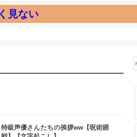
く見ない
特級声優さんたちの挨拶ww【呪術廻
戦】【文字起こし】