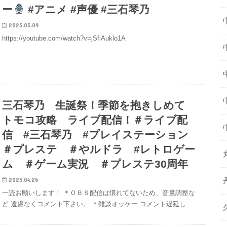
ー
#アニメ #声優 #三石琴乃
2025.05.09
https://youtube.com/watch?v=jSfiAuklo1A
三石琴乃 生誕祭！季節を抱きしめて
トモコ攻略 ライブ配信！＃ライブ配
信 #三石琴乃 #プレイステーション
＃プレステ ＃やルドラ #レトロゲー
ム ＃ゲーム実況 ＃プレステ30周年
2025.04.26
一読お願いします！ ＊ＯＢＳ配信は慣れてないため、音量調整な
ど 遠慮なくコメント下さい。 ＊雑談オッケー コメント遅延し …