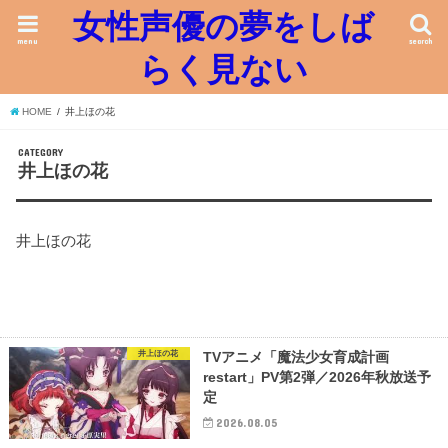
女性声優の夢をしば
menu
search
らく見ない
HOME
井上ほの花
CATEGORY
井上ほの花
井上ほの花
井上ほの花
TVアニメ「魔法少女育成計画
restart」PV第2弾／2026年秋放送予
定
2026.08.05