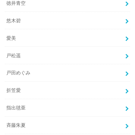
徳井青空
悠木碧
愛美
戸松遥
戸田めぐみ
折笠愛
指出毬亜
斉藤朱夏