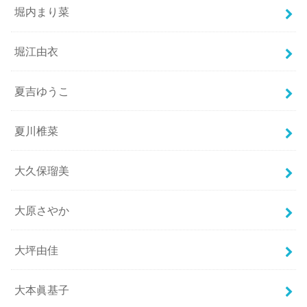
堀内まり菜
堀江由衣
夏吉ゆうこ
夏川椎菜
大久保瑠美
大原さやか
大坪由佳
大本眞基子