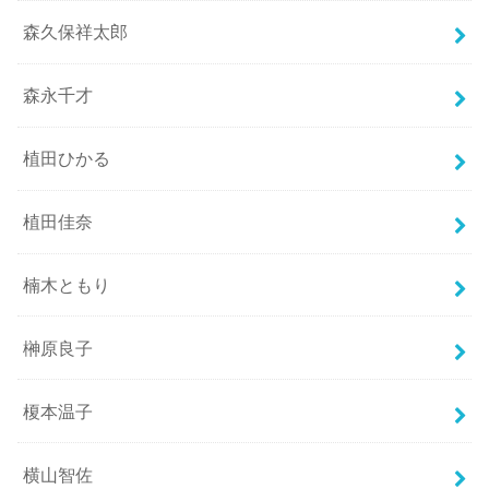
森久保祥太郎
森永千才
植田ひかる
植田佳奈
楠木ともり
榊原良子
榎本温子
横山智佐