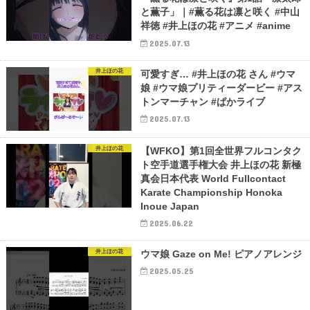
と薫子」｜#薫る花は凛と咲く #中山
祥徳 #井上ほの花 #アニメ #anime
2025.07.13
井上ほの花
可愛すぎ… #井上ほの花 さん #ウマ
娘 #ウマ娘プリティーダービー #アス
トンマーチャン #ぱかライブ
2025.07.13
井上ほの花
【WFKO】第1回全世界フルコンタク
ト空手道選手権大会 井上ほの花 新極
真会日本代表 World Fullcontact
Karate Championship Honoka
Inoue Japan
2025.06.22
井上ほの花
ウマ娘 Gaze on Me! ピアノアレンジ
2025.05.25