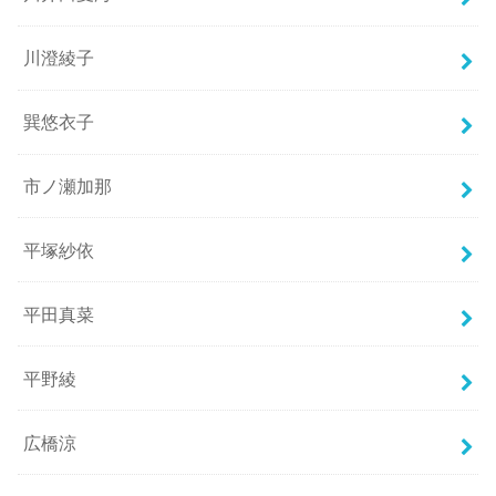
川澄綾子
巽悠衣子
市ノ瀬加那
平塚紗依
平田真菜
平野綾
広橋涼