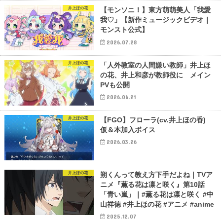
井上ほの花
【モンソニ！】東方萌萌美人「我愛
我♡」【新作ミュージックビデオ｜
モンスト公式】
2026.07.28
井上ほの花
「人外教室の人間嫌い教師」井上ほ
の花、井上和彦が教師役に メイン
PVも公開
2026.06.21
井上ほの花
【FGO】フローラ(cv.井上ほの香)
仮＆本加入ボイス
2026.03.26
井上ほの花
朔くんって教え方下手だよね｜TVア
ニメ『薫る花は凛と咲く』第10話
「青い嵐」｜#薫る花は凛と咲く #中
山祥徳 #井上ほの花 #アニメ #anime
2025.12.07