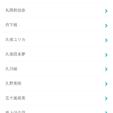
丸岡和佳奈
丹下桜
久保ユリカ
久保田未夢
久川綾
久野美咲
五十嵐裕美
井上ほの花