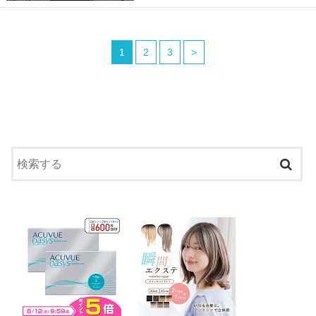
1
2
3
>