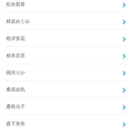
松本梨香
林原めぐみ
根岸実花
根本京里
桃河りか
桑原由気
桑島法子
森下来奈