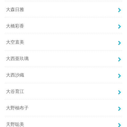
大森日雅
大橋彩香
大空直美
大西亜玖璃
大西沙織
大谷育江
大野柚布子
天野聡美