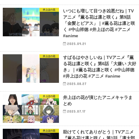
井上ほの花
いつにも増して目つき凶悪だね｜TV
アニメ『薫る花は凛と咲く』第9話
「金髪とピアス」｜#薫る花は凛と咲
く #中山祥徳 #井上ほの花 #アニメ
#anime
2025.09.21
井上ほの花
すばるはやさしいね｜TVアニメ『薫
る花は凛と咲く』第6話「大嫌い 大好
き」｜#薫る花は凛と咲く #中山祥徳
#井上ほの花 #アニメ #anime
2025.08.27
井上ほの花
井上ほの花が演じたアニメキャラま
とめ
2025.07.17
井上ほの花
助けてくれてありがとう｜TVアニメ
『薫る花は凛と咲く』第1話「凛太郎