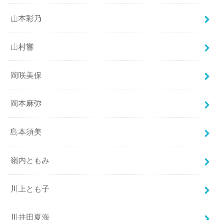
山本彩乃
山村響
岡咲美保
岡本麻弥
島本須美
嶺内ともみ
川上とも子
川井田夏海