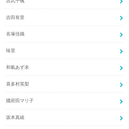
吉武千颯
吉田有里
名塚佳織
味里
和氣あず未
喜多村英梨
國府田マリ子
坂本真綾