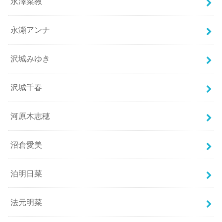
永澤菜教
永瀬アンナ
沢城みゆき
沢城千春
河原木志穂
沼倉愛美
泊明日菜
法元明菜