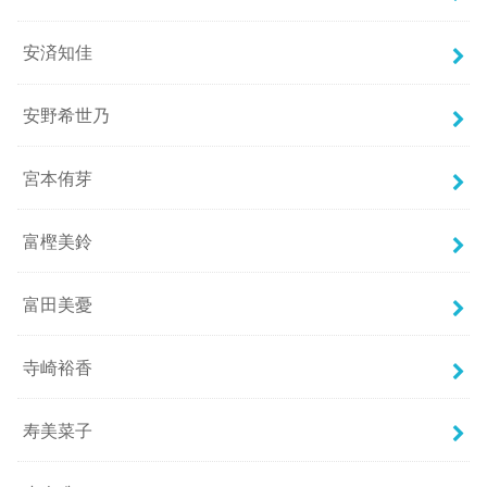
安済知佳
安野希世乃
宮本侑芽
富樫美鈴
富田美憂
寺崎裕香
寿美菜子