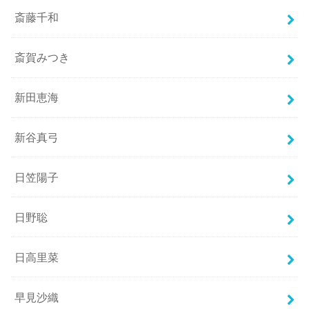
斎藤千和
斎賀みつき
新田恵海
新谷真弓
日笠陽子
日野聡
日高里菜
早見沙織