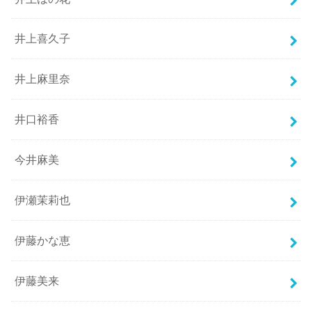
井上喜久子
井上麻里奈
井口裕香
今井麻美
伊瀬茉莉也
伊藤かな恵
伊藤美来