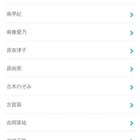
南早紀
南條愛乃
原奈津子
原由実
古木のぞみ
古賀葵
吉岡茉祐