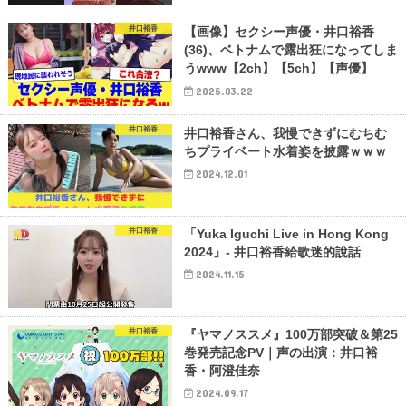
井口裕香
【画像】セクシー声優・井口裕香
(36)、ベトナムで露出狂になってしま
うwww【2ch】【5ch】【声優】
2025.03.22
井口裕香
井口裕香さん、我慢できずにむちむ
ちプライベート水着姿を披露ｗｗｗ
2024.12.01
井口裕香
「Yuka Iguchi Live in Hong Kong
2024」- 井口裕香給歌迷的說話
2024.11.15
井口裕香
『ヤマノススメ』100万部突破＆第25
巻発売記念PV｜声の出演：井口裕
香・阿澄佳奈
2024.09.17