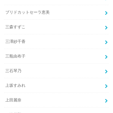
ブリドカットセーラ恵美
三森すずこ
三澤紗千香
三瓶由布子
三石琴乃
上坂すみれ
上田麗奈