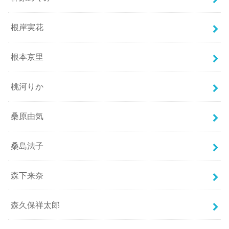
根岸実花
根本京里
桃河りか
桑原由気
桑島法子
森下来奈
森久保祥太郎