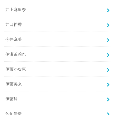
井上麻里奈
井口裕香
今井麻美
伊瀬茉莉也
伊藤かな恵
伊藤美来
伊藤静
佐伯伊織