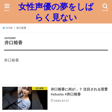
女性声優の夢をしば
menu
search
らく見ない
HOME
井口裕香
CATEGORY
井口裕香
井口裕香
井口裕香
井口裕香に何が…？ 注目される背景
#shorts #井口裕香
2026.07.31