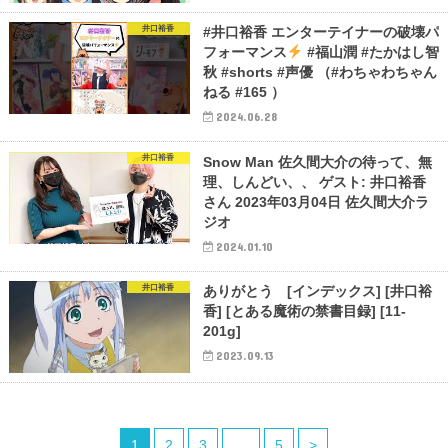
井口裕香
#井口裕香 エンターテイナーの破壊パ
フォーマンス
#福山潤 #たかはし智
秋 #shorts #声優 （#わちゃわちゃん
ねる #165 ）
2024.06.28
井口裕香
Snow Man 佐久間大介の待って、無
理、しんどい、、 ゲスト: 井口裕香
さん 2023年03月04日 佐久間大介ラ
ジオ
2024.01.10
井口裕香
ありがとう [インデックス] [井口裕
香] [とある魔術の禁書目録] [11-
201g]
2023.09.13
1
2
3
…
5
>