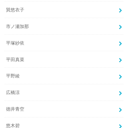
巽悠衣子
市ノ瀬加那
平塚紗依
平田真菜
平野綾
広橋涼
徳井青空
悠木碧