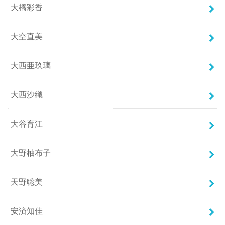
大橋彩香
大空直美
大西亜玖璃
大西沙織
大谷育江
大野柚布子
天野聡美
安済知佳