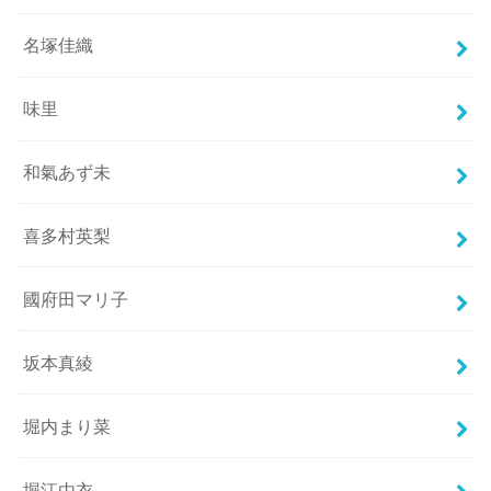
名塚佳織
味里
和氣あず未
喜多村英梨
國府田マリ子
坂本真綾
堀内まり菜
堀江由衣