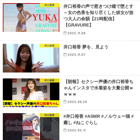
井口裕香
井口裕香の声で惹きつけ瞳で堕とす
～女の色香を知り尽くした彼女が放
つ大人の余韻【21時配信】
【GRAVURE】
2025.11.08
井口裕香
井口裕香 夢を、見よう
2025.11.07
井口裕香
【朗報】セクシー声優の井口裕香ち
ゃんインスタで水着姿を大量公開ｗ
ｗｗｗ
2025.08.28
井口裕香
#井口裕香 #ASMR #ノルウェー猫 #
癒し #ねこぐらし
2025.05.11