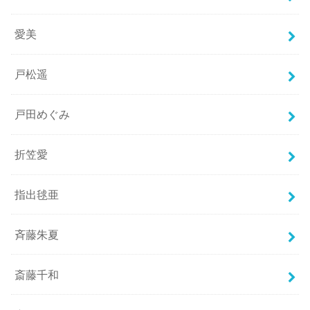
愛美
戸松遥
戸田めぐみ
折笠愛
指出毬亜
斉藤朱夏
斎藤千和