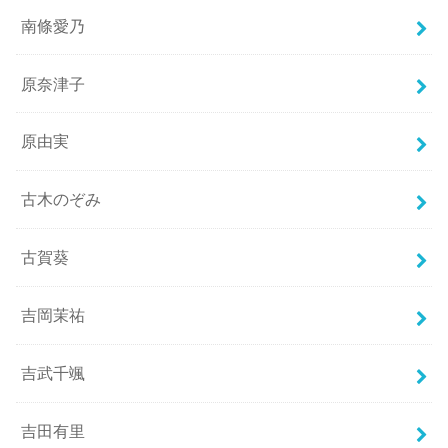
南條愛乃
原奈津子
原由実
古木のぞみ
古賀葵
吉岡茉祐
吉武千颯
吉田有里