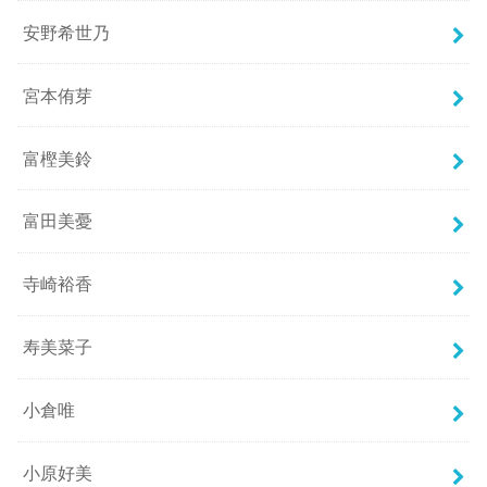
安野希世乃
宮本侑芽
富樫美鈴
富田美憂
寺崎裕香
寿美菜子
小倉唯
小原好美