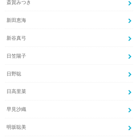
斎賀みつき
新田恵海
新谷真弓
日笠陽子
日野聡
日高里菜
早見沙織
明坂聡美