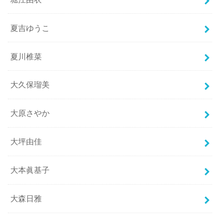
夏吉ゆうこ
夏川椎菜
大久保瑠美
大原さやか
大坪由佳
大本眞基子
大森日雅