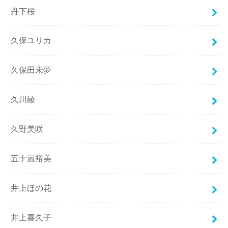
丹下桜
久保ユリカ
久保田未夢
久川綾
久野美咲
五十嵐裕美
井上ほの花
井上喜久子