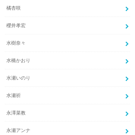
橘杏咲
櫻井孝宏
水樹奈々
水橋かおり
水瀬いのり
水瀬祈
永澤菜教
永瀬アンナ