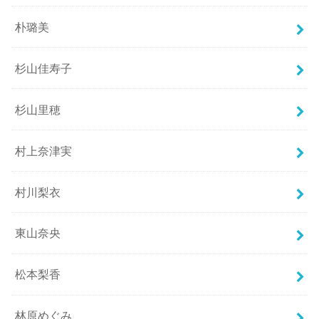
朴璐美
杉山佳寿子
杉山里穂
村上奈津実
村川梨衣
東山奈央
松本梨香
林原めぐみ