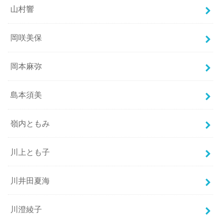
山村響
岡咲美保
岡本麻弥
島本須美
嶺内ともみ
川上とも子
川井田夏海
川澄綾子