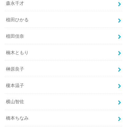
森永千才
植田ひかる
植田佳奈
楠木ともり
榊原良子
榎本温子
横山智佐
橋本ちなみ