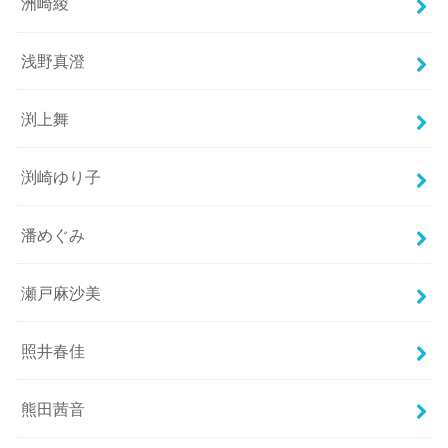
洲崎綾
浅野真澄
渕上舞
渕崎ゆり子
潘めぐみ
瀬戸麻沙美
照井春佳
熊田茜音