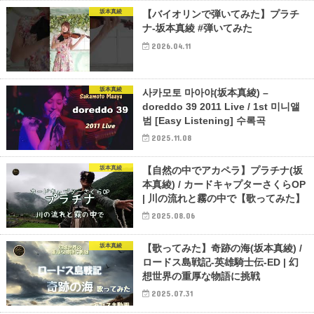
坂本真綾
【バイオリンで弾いてみた】プラチ
ナ-坂本真綾 #弾いてみた
2026.04.11
坂本真綾
사카모토 마아야(坂本真綾) –
doreddo 39 2011 Live / 1st 미니앨
범 [Easy Listening] 수록곡
2025.11.08
坂本真綾
【自然の中でアカペラ】プラチナ(坂
本真綾) / カードキャプターさくらOP
| 川の流れと霧の中で【歌ってみた】
2025.08.06
坂本真綾
【歌ってみた】奇跡の海(坂本真綾) /
ロードス島戦記-英雄騎士伝-ED | 幻
想世界の重厚な物語に挑戦
2025.07.31