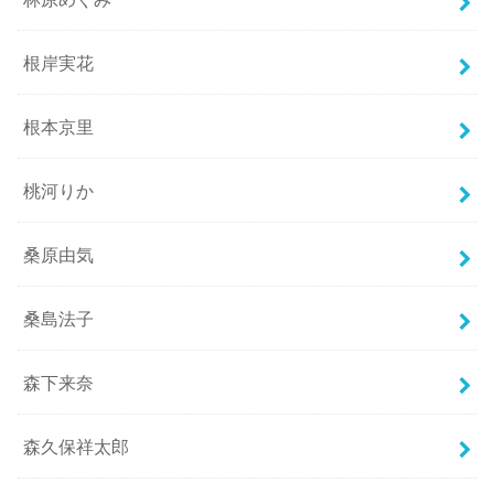
根岸実花
根本京里
桃河りか
桑原由気
桑島法子
森下来奈
森久保祥太郎