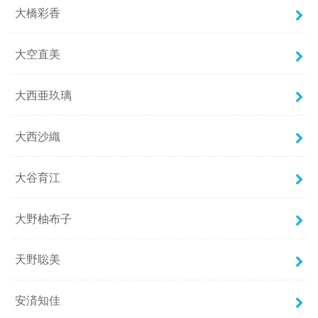
大橋彩香
大空直美
大西亜玖璃
大西沙織
大谷育江
大野柚布子
天野聡美
安済知佳