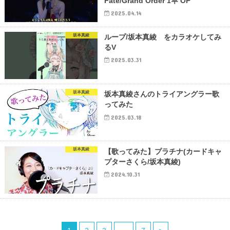
Fate/Grand Order 1부 OP
2025.04.14
坂本真綾
ループ/坂本真綾 をカラオケしてみ
るV
2025.03.31
坂本真綾
坂本真綾さんのトライアングラー歌
ってみた
2025.03.18
坂本真綾
【歌ってみた】プラチナ(カードキャ
プターさくら/坂本真綾)
2024.10.31