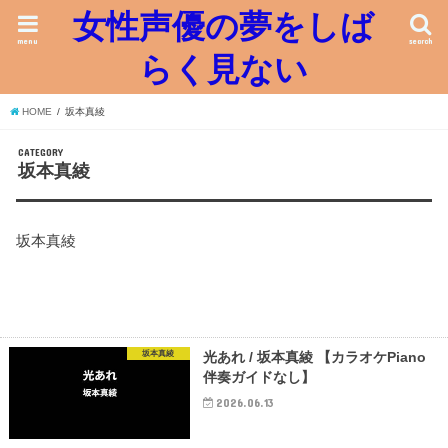
女性声優の夢をしば
menu
search
らく見ない
HOME
坂本真綾
CATEGORY
坂本真綾
坂本真綾
坂本真綾
光あれ / 坂本真綾 【カラオケPiano
伴奏ガイドなし】
2026.06.13