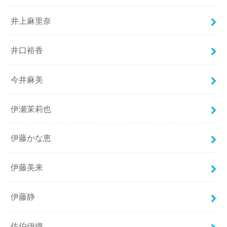
井上麻里奈
井口裕香
今井麻美
伊瀬茉莉也
伊藤かな恵
伊藤美来
伊藤静
佐伯伊織