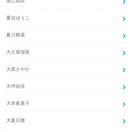
堀江由衣
夏吉ゆうこ
夏川椎菜
大久保瑠美
大原さやか
大坪由佳
大本眞基子
大森日雅