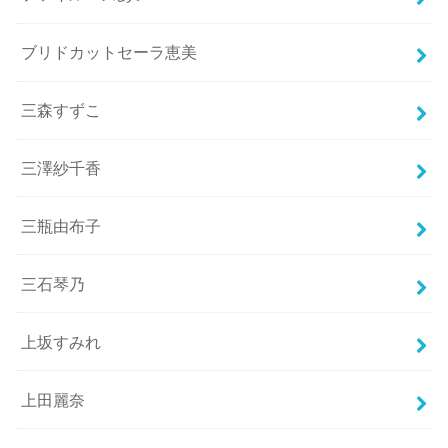
ブリドカットセーラ恵美
三森すずこ
三澤紗千香
三瓶由布子
三石琴乃
上坂すみれ
上田麗奈