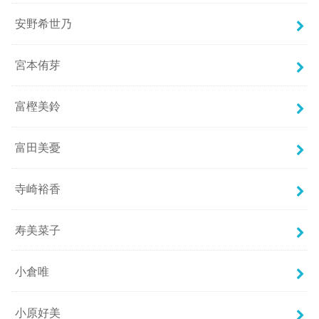
安野希世乃
宮本侑芽
富樫美鈴
富田美憂
寺崎裕香
寿美菜子
小倉唯
小原好美