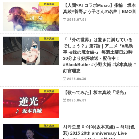
坂本真綾
【人間×AI コラボMusic】指輪｜坂本
真綾×菅野よう子さんの名曲｜EMO音
2025.07.06
坂本真綾
「『外の世界』は驚きに満ちている
でしょう？」第7話｜アニメ『#黒執
事 -#緑の魔女編-』 毎週土曜日23時
30分より好評放送・配信中！
#BlackButler #小野大輔 #坂本真綾 #
釘宮理恵
2025.06.30
坂本真綾
【歌ってみた】坂本真綾「逆光」
2025.06.01
坂本真綾
사카모토 마아야(坂本真綾) – 색채(色
彩) 2015 20th anniversary Live