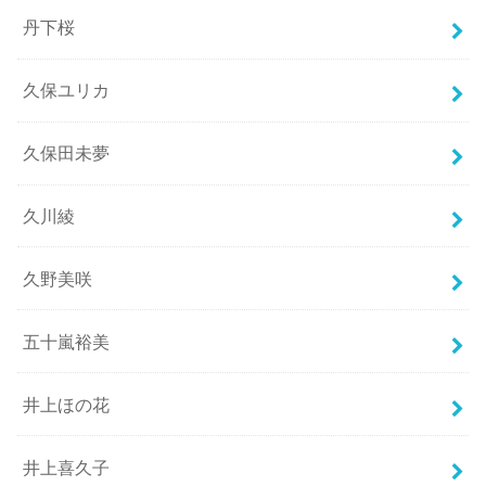
丹下桜
久保ユリカ
久保田未夢
久川綾
久野美咲
五十嵐裕美
井上ほの花
井上喜久子