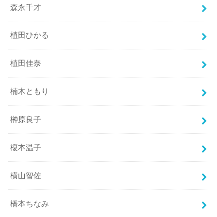
森永千才
植田ひかる
植田佳奈
楠木ともり
榊原良子
榎本温子
横山智佐
橋本ちなみ