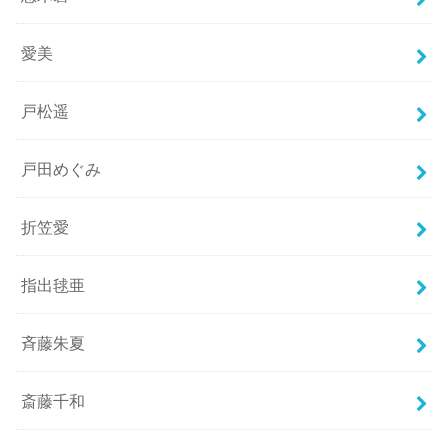
愛美
戸松遥
戸田めぐみ
折笠愛
指出毬亜
斉藤朱夏
斎藤千和