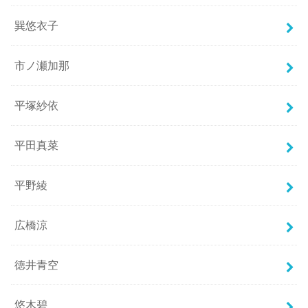
巽悠衣子
市ノ瀬加那
平塚紗依
平田真菜
平野綾
広橋涼
徳井青空
悠木碧