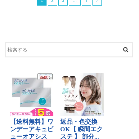
1
2
3
…
7
>