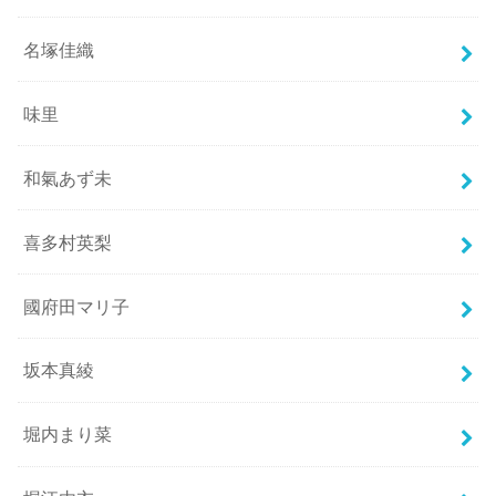
名塚佳織
味里
和氣あず未
喜多村英梨
國府田マリ子
坂本真綾
堀内まり菜