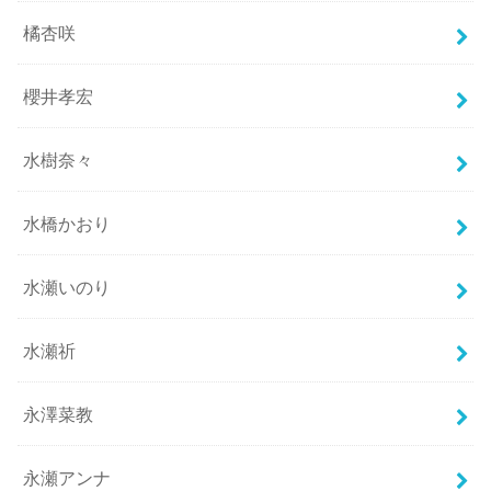
橘杏咲
櫻井孝宏
水樹奈々
水橋かおり
水瀬いのり
水瀬祈
永澤菜教
永瀬アンナ