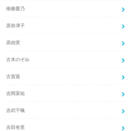
南條愛乃
原奈津子
原由実
古木のぞみ
古賀葵
吉岡茉祐
吉武千颯
吉田有里