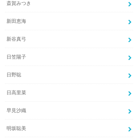
斎賀みつき
新田恵海
新谷真弓
日笠陽子
日野聡
日高里菜
早見沙織
明坂聡美