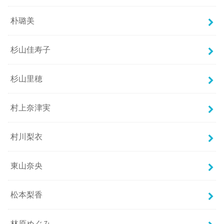
朴璐美
杉山佳寿子
杉山里穂
村上奈津実
村川梨衣
東山奈央
松本梨香
林原めぐみ