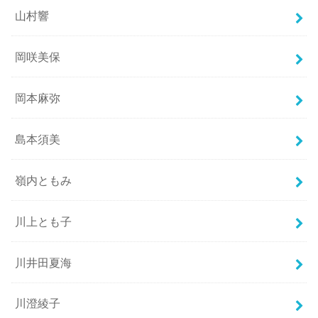
山村響
岡咲美保
岡本麻弥
島本須美
嶺内ともみ
川上とも子
川井田夏海
川澄綾子