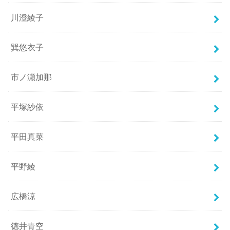
川澄綾子
巽悠衣子
市ノ瀬加那
平塚紗依
平田真菜
平野綾
広橋涼
徳井青空