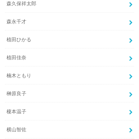
森久保祥太郎
森永千才
植田ひかる
植田佳奈
楠木ともり
榊原良子
榎本温子
横山智佐