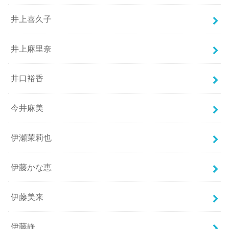
井上喜久子
井上麻里奈
井口裕香
今井麻美
伊瀬茉莉也
伊藤かな恵
伊藤美来
伊藤静