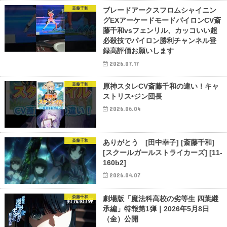
斎藤千和
ブレードアークスフロムシャイニン
グEXアーケードモードパイロンCV斎
藤千和vsフェンリル、カッコいい超
必殺技でパイロン勝利チャンネル登
録高評価お願いします
2026.07.17
斎藤千和
原神スタレCV斎藤千和の違い！キャ
ストリス•ジン団長
2026.06.04
斎藤千和
ありがとう [田中幸子] [斎藤千和]
[スクールガールストライカーズ] [11-
160b2]
2026.04.07
斎藤千和
劇場版「魔法科高校の劣等生 四葉継
承編」特報第1弾｜2026年5月8日
（金）公開