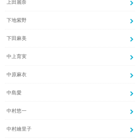
上田麗奈
下地紫野
下田麻美
中上育実
中原麻衣
中島愛
中村悠一
中村繪里子