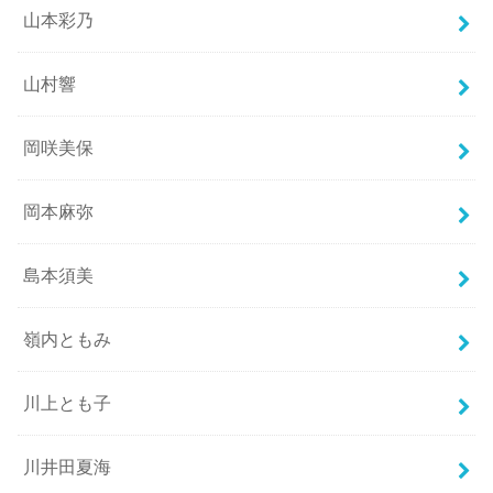
山本彩乃
山村響
岡咲美保
岡本麻弥
島本須美
嶺内ともみ
川上とも子
川井田夏海