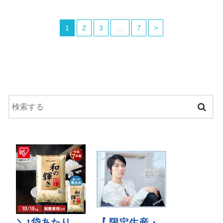
1
2
3
…
7
>