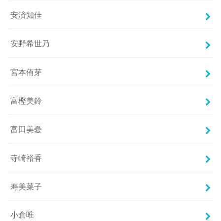
安済知佳
安野希世乃
宮本侑芽
富樫美鈴
富田美憂
寺崎裕香
寿美菜子
小倉唯