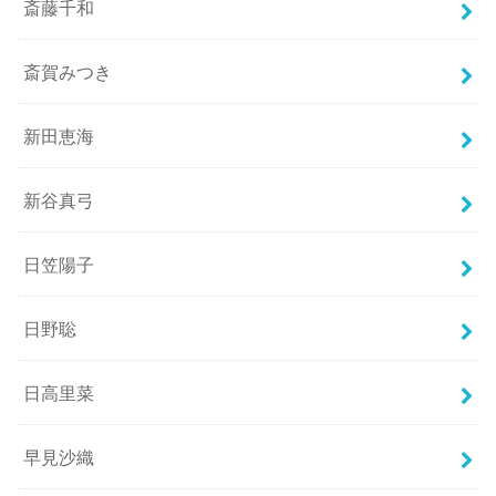
斎藤千和
斎賀みつき
新田恵海
新谷真弓
日笠陽子
日野聡
日高里菜
早見沙織