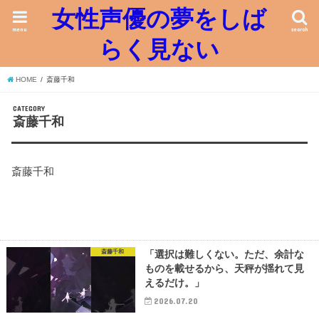
女性声優の夢をしば
menu
search
らく見ない
HOME
斎藤千和
CATEGORY
斎藤千和
斎藤千和
斎藤千和
「選択は難しくない。ただ、余計な
ものを載せるから、天秤が揺れて見
えるだけ。」
2026.07.20