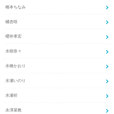
橋本ちなみ
橘杏咲
櫻井孝宏
水樹奈々
水橋かおり
水瀬いのり
水瀬祈
永澤菜教