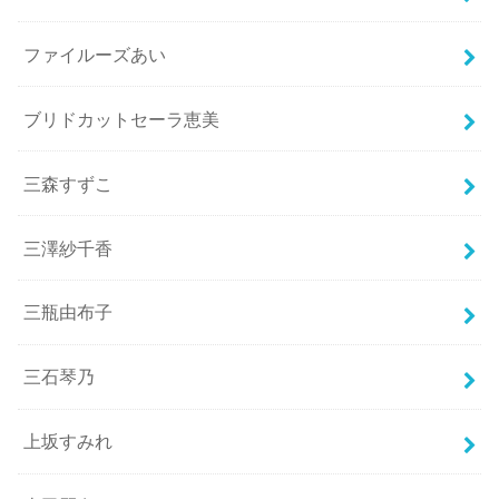
ファイルーズあい
ブリドカットセーラ恵美
三森すずこ
三澤紗千香
三瓶由布子
三石琴乃
上坂すみれ