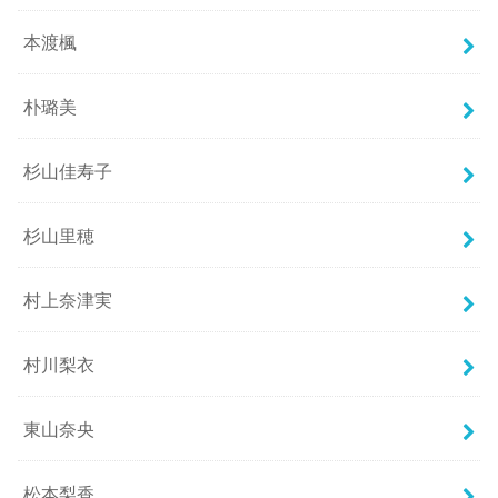
本渡楓
朴璐美
杉山佳寿子
杉山里穂
村上奈津実
村川梨衣
東山奈央
松本梨香