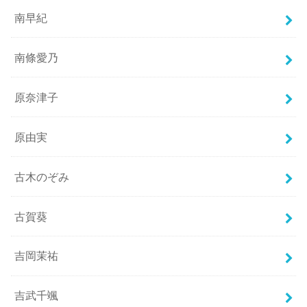
南早紀
南條愛乃
原奈津子
原由実
古木のぞみ
古賀葵
吉岡茉祐
吉武千颯