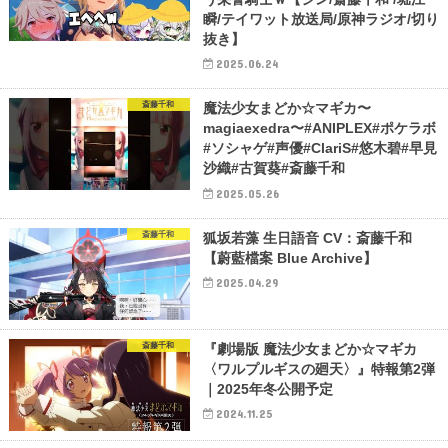
瞬/テイワット放送局/原神ラジオ/切り
抜き】
2025.06.24
斎藤千和
魔法少女まどか☆マギカ〜
magiaexedra〜#ANIPLEX#ポケラボ
#ソシャゲ#声優#ClariS#悠木碧#早見
沙織#古賀葵#斎藤千和
2025.05.26
斎藤千和
狐坂若藻 生日語音 CV：斎藤千和
【蔚藍檔案 Blue Archive】
2025.04.29
斎藤千和
『劇場版 魔法少女まどか☆マギカ
〈ワルプルギスの廻天〉』特報第2弾
｜2025年冬公開予定
2024.11.25