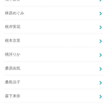
林原めぐみ
根岸実花
根本京里
桃河りか
桑原由気
桑島法子
森下来奈