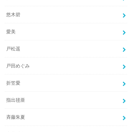
悠木碧
愛美
戸松遥
戸田めぐみ
折笠愛
指出毬亜
斉藤朱夏