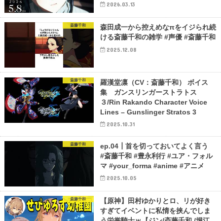
2026.03.13
斎藤千和
森田成一から控えめなπをイジられ続
ける斎藤千和の雑学 #声優 #斎藤千和
2025.12.08
斎藤千和
羅漢堂凛（CV：斎藤千和） ボイス
集 ガンスリンガーストラトス
３/Rin Rakando Character Voice
Lines – Gunslinger Stratos 3
2025.10.31
斎藤千和
ep.04┃首を切っておいてよく言う
#斎藤千和 #豊永利行 #ユア・フォル
マ #your_forma #anime #アニメ
2025.10.05
斎藤千和
【原神】田村ゆかりとロ、リが好き
すぎてイベントに私情を挟んでしま
う栄誉騎士ｗ【ジン/斎藤千和 /堀江