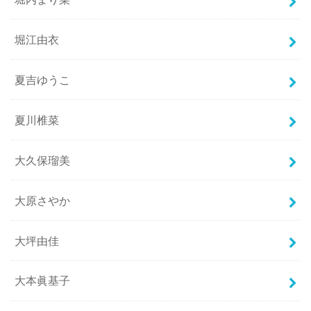
堀江由衣
夏吉ゆうこ
夏川椎菜
大久保瑠美
大原さやか
大坪由佳
大本眞基子