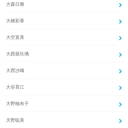
大森日雅
大橋彩香
大空直美
大西亜玖璃
大西沙織
大谷育江
大野柚布子
天野聡美