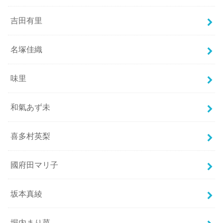
吉田有里
名塚佳織
味里
和氣あず未
喜多村英梨
國府田マリ子
坂本真綾
堀内まり菜