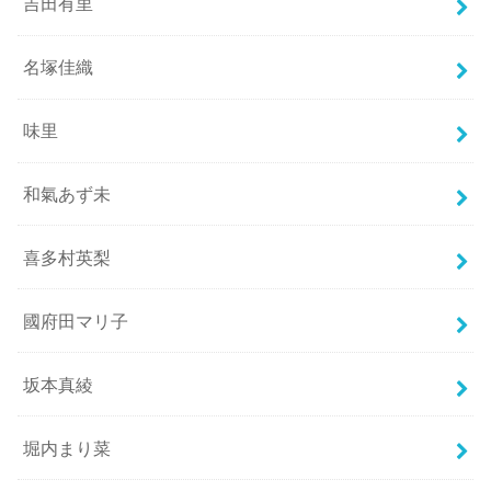
吉田有里
名塚佳織
味里
和氣あず未
喜多村英梨
國府田マリ子
坂本真綾
堀内まり菜