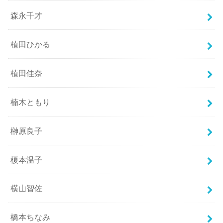
森永千才
植田ひかる
植田佳奈
楠木ともり
榊原良子
榎本温子
横山智佐
橋本ちなみ