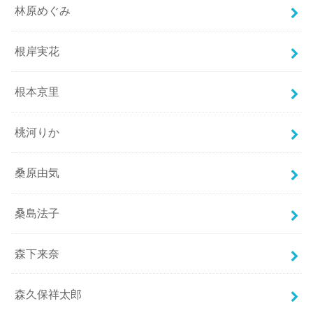
林原めぐみ
根岸実花
根本京里
桃河りか
桑原由気
桑島法子
森下来奈
森久保祥太郎