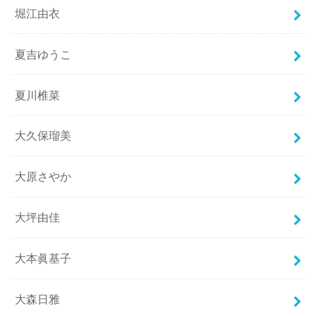
堀江由衣
夏吉ゆうこ
夏川椎菜
大久保瑠美
大原さやか
大坪由佳
大本眞基子
大森日雅