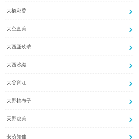
大橋彩香
大空直美
大西亜玖璃
大西沙織
大谷育江
大野柚布子
天野聡美
安済知佳