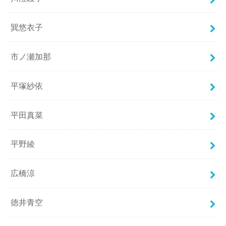
巽悠衣子
市ノ瀬加那
平塚紗依
平田真菜
平野綾
広橋涼
徳井青空