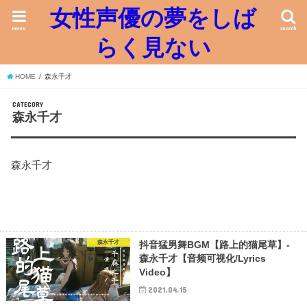
女性声優の夢をしば
menu
search
らく見ない
HOME
森永千才
CATEGORY
森永千才
森永千才
森永千才
抖音猛男舞BGM【路上的猫尾草】-
森永千才【音频可视化/Lyrics
Video】
2021.04.15