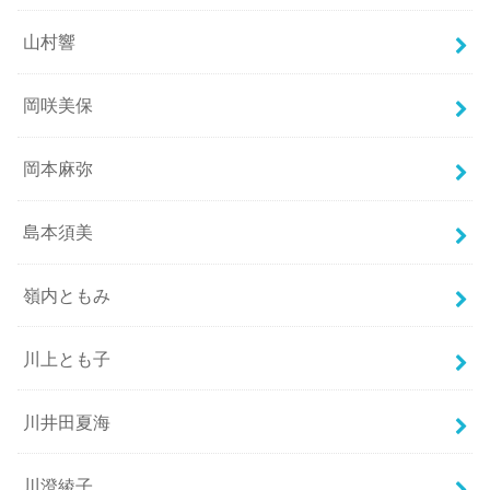
山村響
岡咲美保
岡本麻弥
島本須美
嶺内ともみ
川上とも子
川井田夏海
川澄綾子