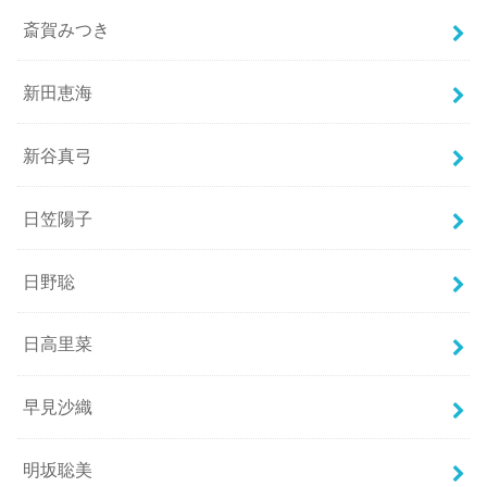
斎賀みつき
新田恵海
新谷真弓
日笠陽子
日野聡
日高里菜
早見沙織
明坂聡美