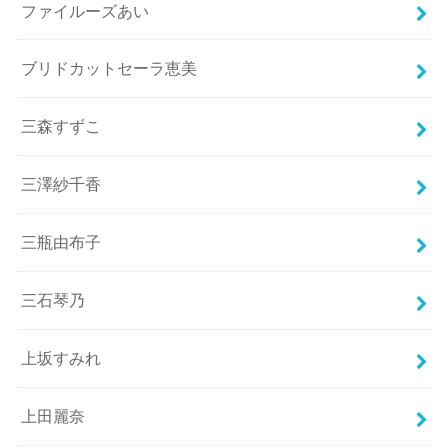
ファイルーズあい
ブリドカットセーラ恵美
三森すずこ
三澤紗千香
三瓶由布子
三石琴乃
上坂すみれ
上田麗奈