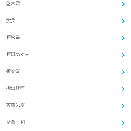
悠木碧
愛美
戸松遥
戸田めぐみ
折笠愛
指出毬亜
斉藤朱夏
斎藤千和