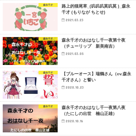
森永千才
路上的猫尾草_(叽叽叽莫叽莫 )_森永
千才 (もりなが ちとせ)
2021.03.23
森永千才
森永千才のおはなし千一夜第十夜
（チューリップ 新美南吉）
2021.03.05
森永千才
【ブルーオース】瑞鶴さん（cv.森永
千才さん）と誓い
2020.10.23
森永千才
森永千才のおはなし千一夜第八夜
（たにしの出世 楠山正雄）
2020.10.16