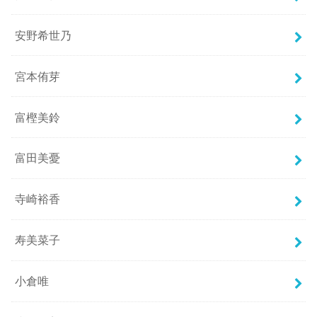
安野希世乃
宮本侑芽
富樫美鈴
富田美憂
寺崎裕香
寿美菜子
小倉唯