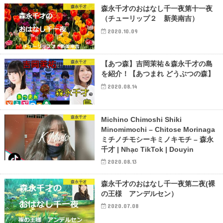
森永千才
森永千才のおはなし千一夜第十一夜
（チューリップ２ 新美南吉）
2020.10.09
森永千才
【あつ森】吉岡茉祐＆森永千才の島
を紹介！【あつまれ どうぶつの森】
2020.08.14
森永千才
Michino Chimoshi Shiki
Minomimochi – Chitose Morinaga
ミチノチモシーキミノキモチ – 森永
千才 | Nhạc TikTok | Douyin
2020.08.13
森永千才
森永千才のおはなし千一夜第二夜(裸
の王様 アンデルセン）
2020.07.08