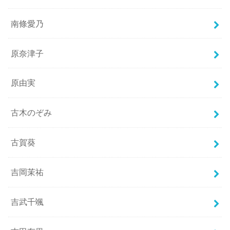
南條愛乃
原奈津子
原由実
古木のぞみ
古賀葵
吉岡茉祐
吉武千颯