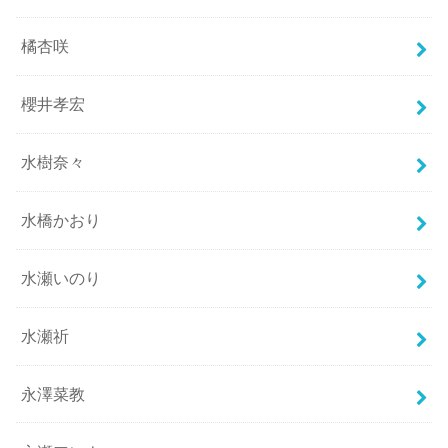
橘杏咲
櫻井孝宏
水樹奈々
水橋かおり
水瀬いのり
水瀬祈
永澤菜教