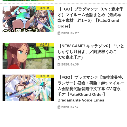
森永千才
【FGO】ブラダマンテ（CV：森永千
才）マイルーム会話まとめ（最終再
臨＋素材 絆1～5）【Fate/Grand
Order】
2020.06.27
森永千才
【NEW GAME! キャラソン6】「いと
しかなし月日よ」／阿波根うみこ
(CV:森永千才)
2020.04.30
森永千才
【FGO】ブラダマンテ【布拉達曼特,
ランサー】召喚・再臨・絆5 マイルー
ム会話房間語音附中文字幕 CV:森永
千才【Fate/Grand Order】
Bradamante Voice Lines
2020.04.14