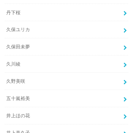
丹下桜
久保ユリカ
久保田未夢
久川綾
久野美咲
五十嵐裕美
井上ほの花
井上喜久子