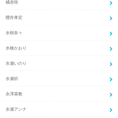
橘杏咲
櫻井孝宏
水樹奈々
水橋かおり
水瀬いのり
水瀬祈
永澤菜教
永瀬アンナ