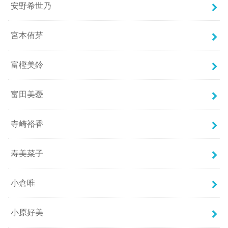
安野希世乃
宮本侑芽
富樫美鈴
富田美憂
寺崎裕香
寿美菜子
小倉唯
小原好美