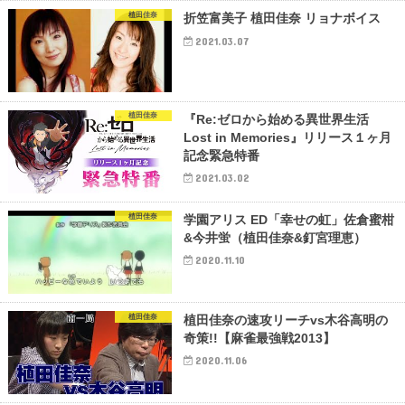
植田佳奈
折笠富美子 植田佳奈 リョナボイス
2021.03.07
植田佳奈
『Re:ゼロから始める異世界生活
Lost in Memories』リリース１ヶ月
記念緊急特番
2021.03.02
植田佳奈
学園アリス ED「幸せの虹」佐倉蜜柑
&今井蛍（植田佳奈&釘宮理恵）
2020.11.10
植田佳奈
植田佳奈の速攻リーチvs木谷高明の
奇策!!【麻雀最強戦2013】
2020.11.06