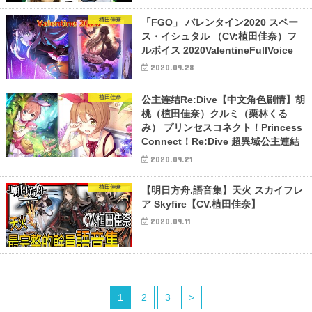
植田佳奈
「FGO」 バレンタイン2020 スペー
ス・イシュタル （CV:植田佳奈）フ
ルボイス 2020ValentineFullVoice
2020.09.28
植田佳奈
公主连结Re:Dive【中文角色剧情】胡
桃（植田佳奈）クルミ（栗林くる
み） プリンセスコネクト！Princess
Connect！Re:Dive 超異域公主連結
2020.09.21
植田佳奈
【明日方舟.語音集】天火 スカイフレ
ア Skyfire【CV.植田佳奈】
2020.09.11
1
2
3
>