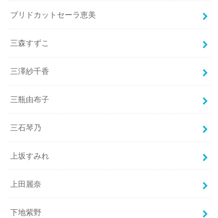
ブリドカットセーラ恵美
三森すずこ
三澤紗千香
三瓶由布子
三石琴乃
上坂すみれ
上田麗奈
下地紫野