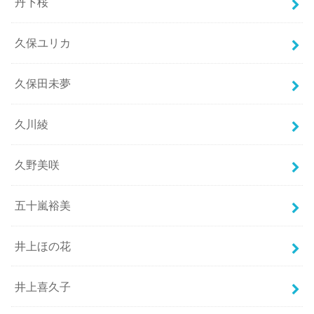
丹下桜
久保ユリカ
久保田未夢
久川綾
久野美咲
五十嵐裕美
井上ほの花
井上喜久子