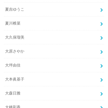
夏吉ゆうこ
夏川椎菜
大久保瑠美
大原さやか
大坪由佳
大本眞基子
大森日雅
大橋彩香