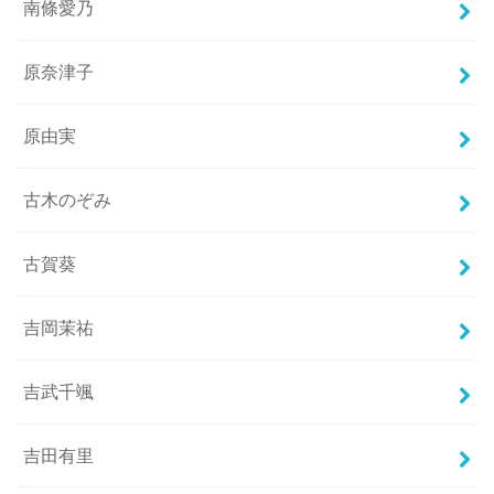
南條愛乃
原奈津子
原由実
古木のぞみ
古賀葵
吉岡茉祐
吉武千颯
吉田有里