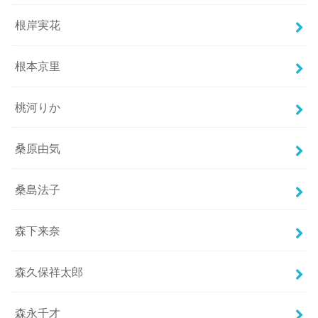
根岸実花
根本京里
桃河りか
桑原由気
桑島法子
森下来奈
森久保祥太郎
森永千才