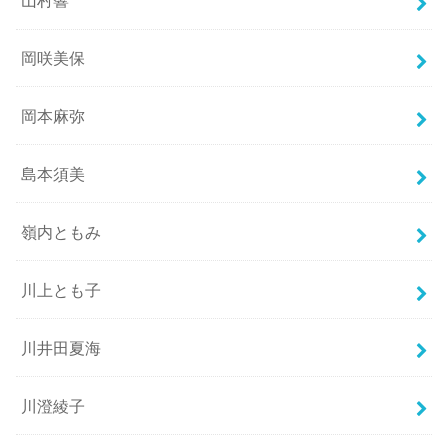
山村響
岡咲美保
岡本麻弥
島本須美
嶺内ともみ
川上とも子
川井田夏海
川澄綾子