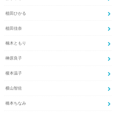
植田ひかる
植田佳奈
楠木ともり
榊原良子
榎本温子
横山智佐
橋本ちなみ