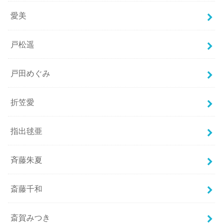
愛美
戸松遥
戸田めぐみ
折笠愛
指出毬亜
斉藤朱夏
斎藤千和
斎賀みつき