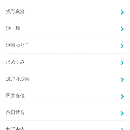
浅野真澄
渕上舞
渕崎ゆり子
潘めぐみ
瀬戸麻沙美
照井春佳
熊田茜音
牧野由依