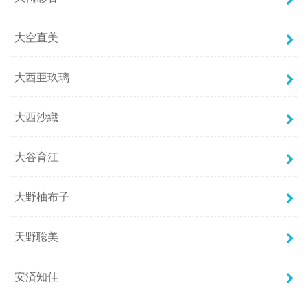
大空直美
大西亜玖璃
大西沙織
大谷育江
大野柚布子
天野聡美
安済知佳