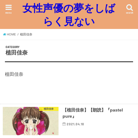
女性声優の夢をしば
menu
search
らく見ない
HOME
植田佳奈
CATEGORY
植田佳奈
植田佳奈
植田佳奈
【植田佳奈】【朗読】『pastel
pure』
2021.04.18