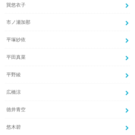
巽悠衣子
市ノ瀬加那
平塚紗依
平田真菜
平野綾
広橋涼
徳井青空
悠木碧