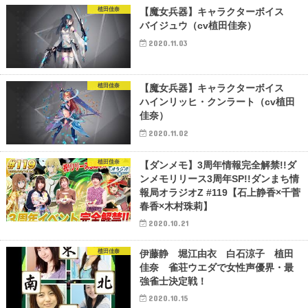
植田佳奈
【魔女兵器】キャラクターボイス
バイジュウ（cv植田佳奈）
2020.11.03
植田佳奈
【魔女兵器】キャラクターボイス
ハインリッヒ・クンラート（cv植田
佳奈）
2020.11.02
植田佳奈
【ダンメモ】3周年情報完全解禁!!ダ
ンメモリリース3周年SP!!ダンまち情
報局オラジオZ #119【石上静香×千菅
春香×木村珠莉】
2020.10.21
植田佳奈
伊藤静 堀江由衣 白石涼子 植田
佳奈 雀荘ウエダで女性声優界・最
強雀士決定戦！
2020.10.15