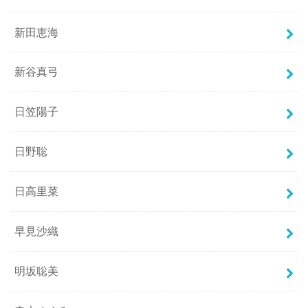
新田恵海
新谷真弓
日笠陽子
日野聡
日高里菜
早見沙織
明坂聡美