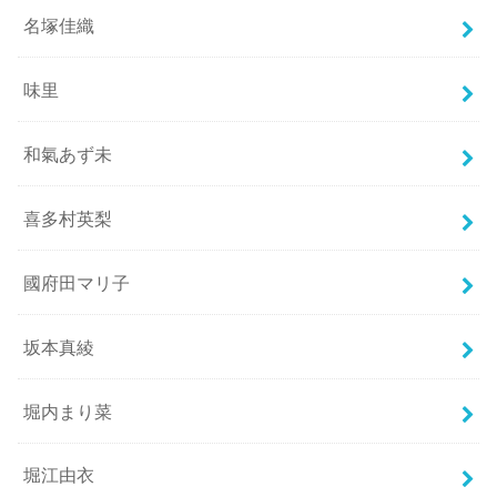
名塚佳織
味里
和氣あず未
喜多村英梨
國府田マリ子
坂本真綾
堀内まり菜
堀江由衣