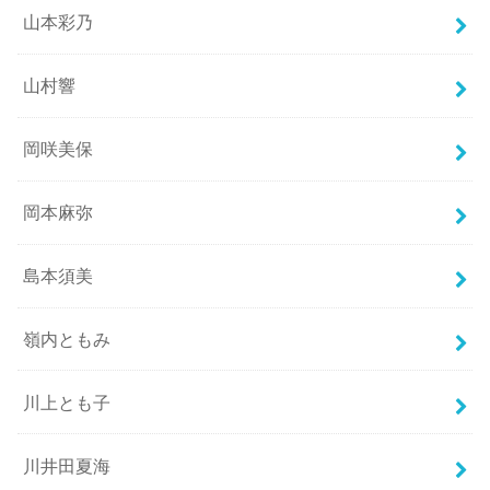
山本彩乃
山村響
岡咲美保
岡本麻弥
島本須美
嶺内ともみ
川上とも子
川井田夏海