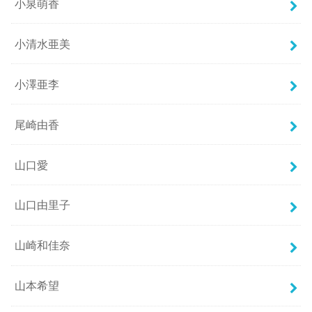
小泉萌香
小清水亜美
小澤亜李
尾崎由香
山口愛
山口由里子
山崎和佳奈
山本希望