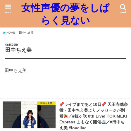
女性声優の夢をしば
menu
search
らく見ない
HOME
田中ちえ美
CATEGORY
田中ちえ美
田中ちえ美
田中ちえ美
ライブまであと10日
天王寺璃奈
役・田中ちえ美よりメッセージが到
着
／#虹ヶ咲 8th Live! TOKIMEKI
Express まもなく開催
／#田中ち
え美 #lovelive