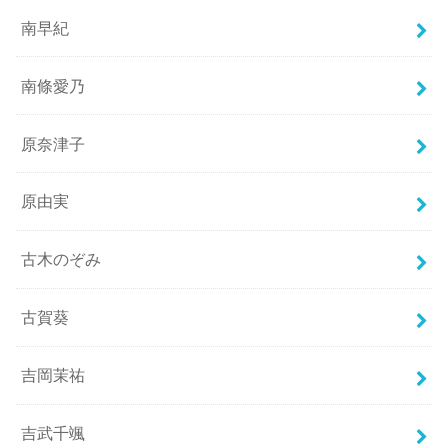
南早紀
南條愛乃
原奈津子
原由実
古木のぞみ
古賀葵
吉岡茉祐
吉武千颯