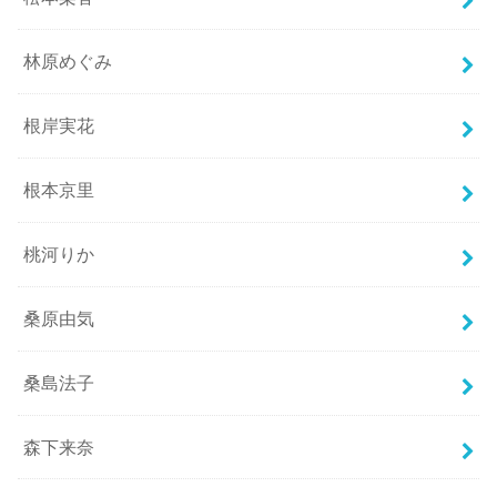
林原めぐみ
根岸実花
根本京里
桃河りか
桑原由気
桑島法子
森下来奈