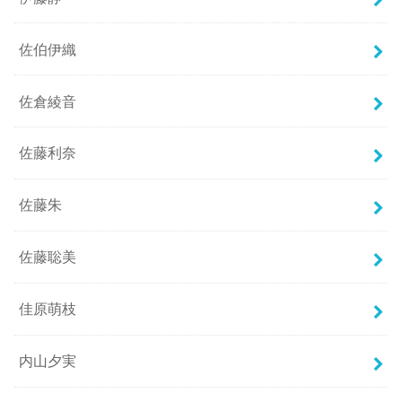
佐伯伊織
佐倉綾音
佐藤利奈
佐藤朱
佐藤聡美
佳原萌枝
内山夕実