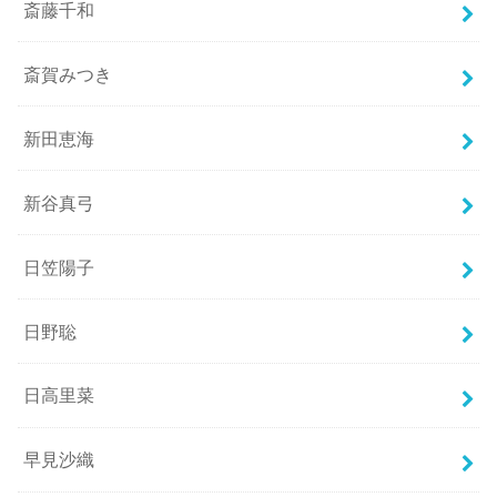
斎藤千和
斎賀みつき
新田恵海
新谷真弓
日笠陽子
日野聡
日高里菜
早見沙織