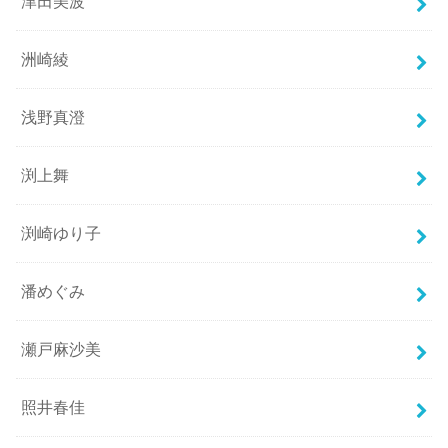
津田美波
洲崎綾
浅野真澄
渕上舞
渕崎ゆり子
潘めぐみ
瀬戸麻沙美
照井春佳