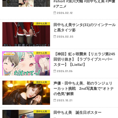
#short #浪川大輔 #田中ちえ美 #声優
#アニメ
2026.02.12
田中ちえ美
田中ちえ美サンタ(31)のツインテール
と黒タイツ姿
2026.02.05
田中ちえ美
【神回】虹ヶ咲襲来【リエラジ第245
回切り抜き】【ラブライブスーパー
スター】【Liella!】
2026.01.06
田中ちえ美
声優・田中ちえ美、初のランジェリ
ーカット挑戦 2nd写真集で“オトナ
の色気”解禁
2025.10.21
田中ちえ美
田中ちえ美 誕生日ポスター