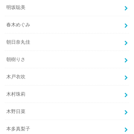
明坂聡美
春木めぐみ
朝日奈丸佳
朝樹りさ
木戸衣吹
木村珠莉
木野日菜
本多真梨子