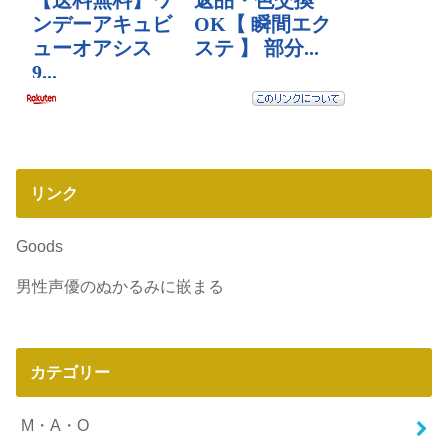
リンク
Goods
男性声優のぬかるみに嵌まる
カテゴリー
M・A・O