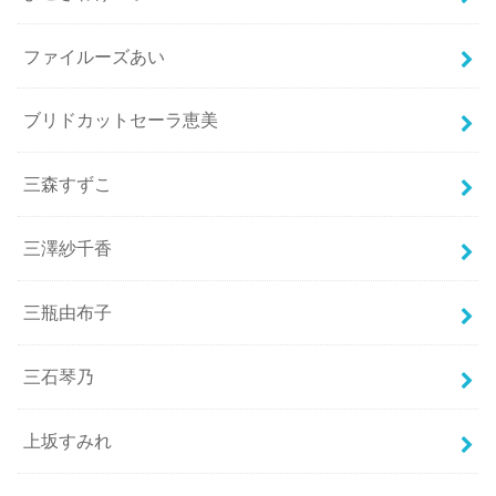
ファイルーズあい
ブリドカットセーラ恵美
三森すずこ
三澤紗千香
三瓶由布子
三石琴乃
上坂すみれ