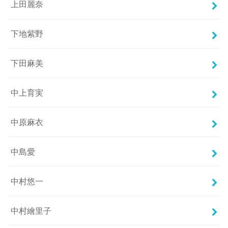
上田麗奈
下地紫野
下田麻美
中上育実
中原麻衣
中島愛
中村悠一
中村繪里子