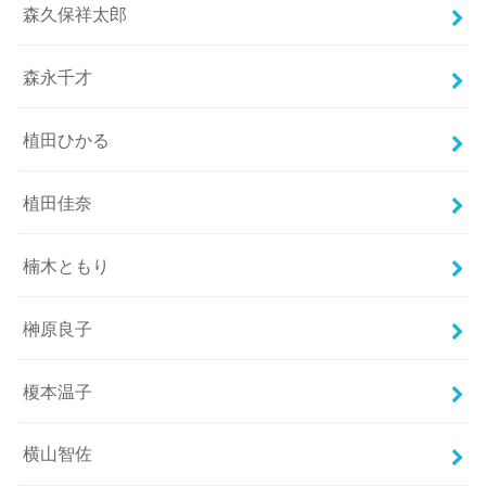
森久保祥太郎
森永千才
植田ひかる
植田佳奈
楠木ともり
榊原良子
榎本温子
横山智佐