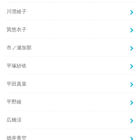
川澄綾子
巽悠衣子
市ノ瀬加那
平塚紗依
平田真菜
平野綾
広橋涼
徳井青空