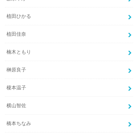
植田ひかる
植田佳奈
楠木ともり
榊原良子
榎本温子
横山智佐
橋本ちなみ