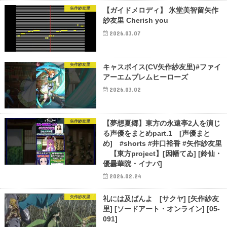
矢作紗友里
【ガイドメロディ】 氷堂美智留矢作
紗友里 Cherish you
2026.03.07
矢作紗友里
キャスボイス(CV矢作紗友里)#ファイ
アーエムブレムヒーローズ
2026.03.02
矢作紗友里
【夢想夏郷】東方の永遠亭2人を演じ
る声優をまとめpart.1 [声優まと
め] #shorts #井口裕香 #矢作紗友里
【東方project】[因幡てゐ] [鈴仙・
優曇華院・イナバ]
2026.02.24
矢作紗友里
礼には及ばんよ [サクヤ] [矢作紗友
里] [ソードアート・オンライン] [05-
091]