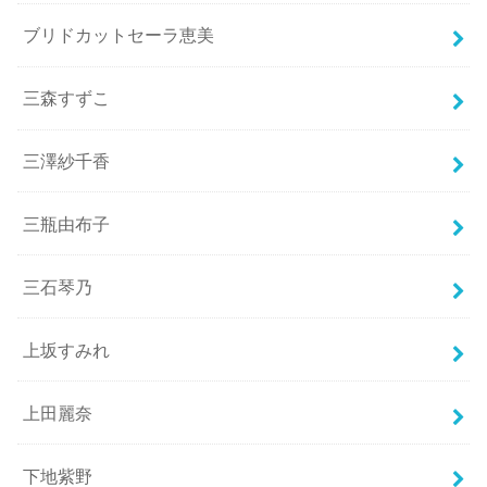
ブリドカットセーラ恵美
三森すずこ
三澤紗千香
三瓶由布子
三石琴乃
上坂すみれ
上田麗奈
下地紫野