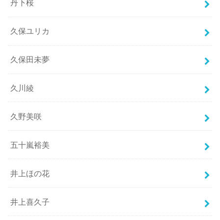
丹下桜
久保ユリカ
久保田未夢
久川綾
久野美咲
五十嵐裕美
井上ほの花
井上喜久子