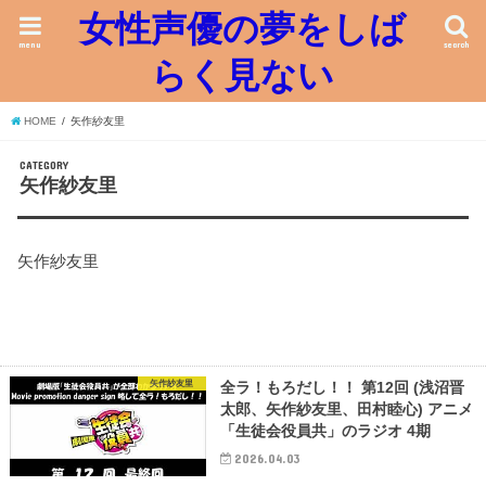
女性声優の夢をしば
menu
search
らく見ない
HOME
矢作紗友里
CATEGORY
矢作紗友里
矢作紗友里
矢作紗友里
全ラ！もろだし！！ 第12回 (浅沼晋
太郎、矢作紗友里、田村睦心) アニメ
「生徒会役員共」のラジオ 4期
2026.04.03