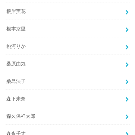
根岸実花
根本京里
桃河りか
桑原由気
桑島法子
森下来奈
森久保祥太郎
森永千才