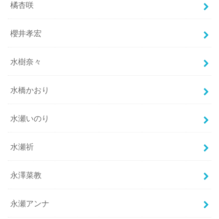
橘杏咲
櫻井孝宏
水樹奈々
水橋かおり
水瀬いのり
水瀬祈
永澤菜教
永瀬アンナ