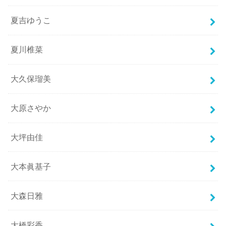
夏吉ゆうこ
夏川椎菜
大久保瑠美
大原さやか
大坪由佳
大本眞基子
大森日雅
大橋彩香