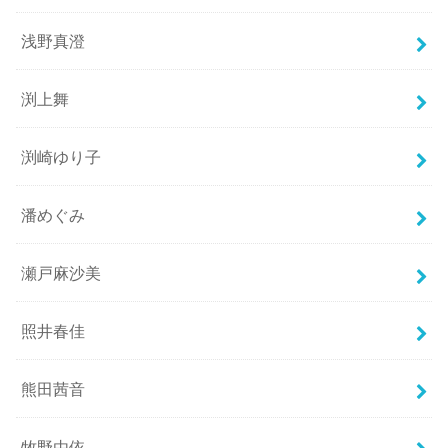
浅野真澄
渕上舞
渕崎ゆり子
潘めぐみ
瀬戸麻沙美
照井春佳
熊田茜音
牧野由依