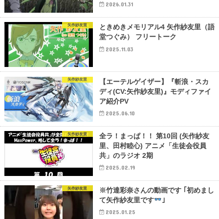
2026.01.31
矢作紗友里
ときめきメモリアル4 矢作紗友里（語
堂つぐみ） フリートーク
2025.11.03
矢作紗友里
【エーテルゲイザー】『斬浪・スカ
ディ(CV:矢作紗友里)』モディファイ
ア紹介PV
2025.06.10
矢作紗友里
全ラ！まっぱ！！ 第10回 (矢作紗友
里、田村睦心) アニメ「生徒会役員
共」のラジオ 2期
2025.02.19
矢作紗友里
※竹達彩奈さんの動画です ｢初めまし
て矢作紗友里です
｣
2025.01.25