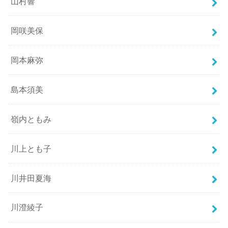
山村響
岡咲美保
岡本麻弥
島本須美
嶺内ともみ
川上とも子
川井田夏海
川澄綾子