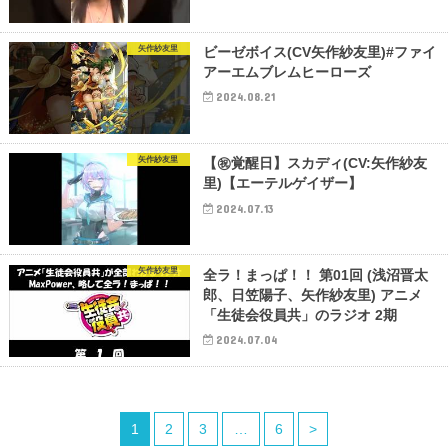
矢作紗友里
ビーゼボイス(CV矢作紗友里)#ファイ
アーエムブレムヒーローズ
2024.08.21
矢作紗友里
【㊗覚醒日】スカディ(CV:矢作紗友
里)【エーテルゲイザー】
2024.07.13
矢作紗友里
全ラ！まっぱ！！ 第01回 (浅沼晋太
郎、日笠陽子、矢作紗友里) アニメ
「生徒会役員共」のラジオ 2期
2024.07.04
1
2
3
…
6
>