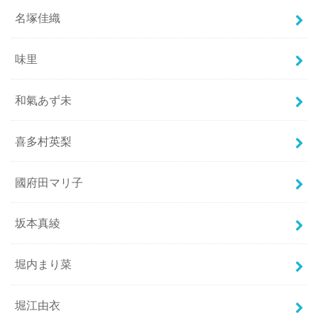
名塚佳織
味里
和氣あず未
喜多村英梨
國府田マリ子
坂本真綾
堀内まり菜
堀江由衣