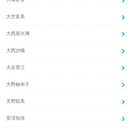
大空直美
大西亜玖璃
大西沙織
大谷育江
大野柚布子
天野聡美
安済知佳