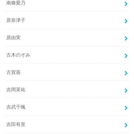
南條愛乃
原奈津子
原由実
古木のぞみ
古賀葵
吉岡茉祐
吉武千颯
吉田有里