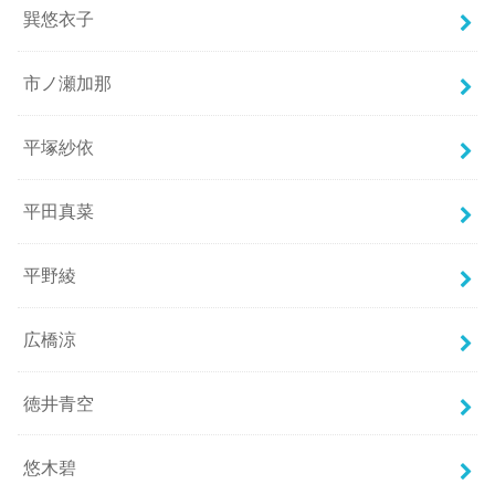
巽悠衣子
市ノ瀬加那
平塚紗依
平田真菜
平野綾
広橋涼
徳井青空
悠木碧