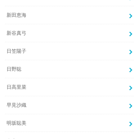
新田恵海
新谷真弓
日笠陽子
日野聡
日高里菜
早見沙織
明坂聡美