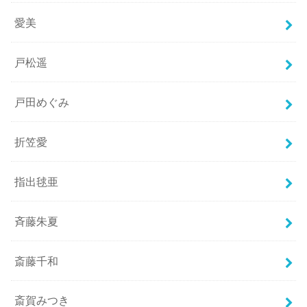
愛美
戸松遥
戸田めぐみ
折笠愛
指出毬亜
斉藤朱夏
斎藤千和
斎賀みつき