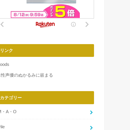
リンク
oods
男性声優のぬかるみに嵌まる
カテゴリー
M・A・O
ile