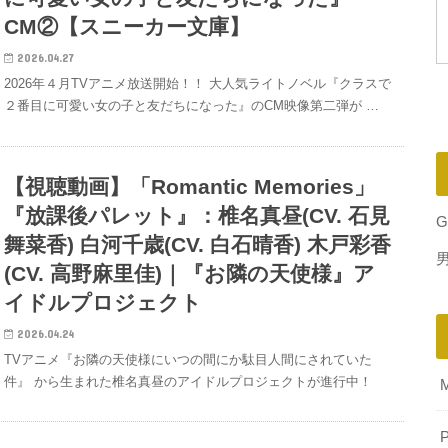
CM②【スニーカー文庫】
2026.04.27
2026年４月TVアニメ放送開始！！ 大人気ライトノベル『クラスで
２番目に可愛い女の子と友だちになった』のCM映像第二弾が …
【視聴動画】「Romantic Memories」
『放課後パレット』：椎名真昼(CV. 石見
G
舞菜香) 白河千歳(CV. 白石晴香) 木戸彩香
(CV. 高野麻里佳)｜『お隣の天使様』ア
イドルプロジェクト
2026.04.24
TVアニメ『お隣の天使様にいつの間にか駄目人間にされていた
件』 から生まれた椎名真昼のアイドルプロジェクトが進行中！
P