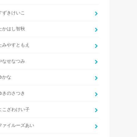
すずきけいこ
たかはし智秋
たみやすともえ
やなせなつみ
ゆかな
ゆきのさつき
よこざわけい子
ファイルーズあい