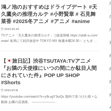
鴻ノ池のおすすめはドライブデート #天
久鷹央の推理カルテ #小野賢章 # 石見舞
菜香 #2025冬アニメ #アニメ #anime
2025.02.05
TVアニメ「天久鷹央の推理カルテ」 □放送情報 https://atdk-a.com/
onair/ 各局にて好評放送中 TOKYO MX 毎週水曜24:30～ とちぎ …
【
旅日記】渋谷TSUTAYA:TVアニメ
『お隣の天使様にいつの間にか駄目人間
にされていた件』POP UP SHOP
#Shorts
2024.09.18
https://youtube.com/watch?v=y9cugY3ruQs 国内で見つけた様々な
動画 お隣の店員様。 ———————…