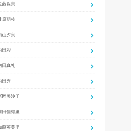
佐藤聡美
佳原萌枝
内山夕実
内田彩
内田真礼
内田秀
冨岡美沙子
前田佳織里
加藤英美里