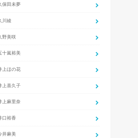
久保田未夢
久川綾
久野美咲
五十嵐裕美
井上ほの花
井上喜久子
井上麻里奈
井口裕香
今井麻美