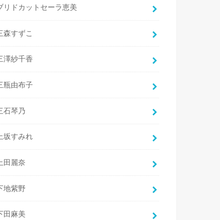
ブリドカットセーラ恵美
三森すずこ
三澤紗千香
三瓶由布子
三石琴乃
上坂すみれ
上田麗奈
下地紫野
下田麻美