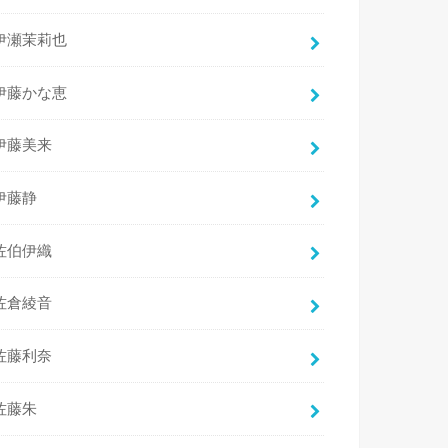
伊瀬茉莉也
伊藤かな恵
伊藤美来
伊藤静
佐伯伊織
佐倉綾音
佐藤利奈
佐藤朱