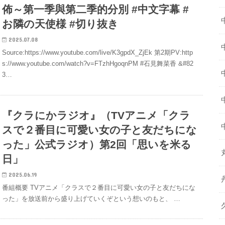
佈～第一季與第二季的分別 #中文字幕 #
お隣の天使様 #切り抜き
2025.07.08
Source:https://www.youtube.com/live/K3gpdX_ZjEk 第2期PV:http
s://www.youtube.com/watch?v=FTzhHgoqnPM #石見舞菜香 &#82
3…
『クラにかラジオ』（TVアニメ「クラ
スで２番目に可愛い女の子と友だちにな
った」公式ラジオ）第2回「思いを米る
日」
2025.06.19
番組概要 TVアニメ「クラスで２番目に可愛い女の子と友だちにな
った」を放送前から盛り上げていくぞという想いのもと、 …