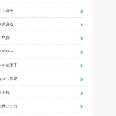
中上育実
中原麻衣
中島愛
中村悠一
中村繪里子
丸岡和佳奈
丹下桜
久保ユリカ