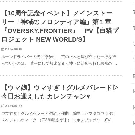
【10周年記念イベント】メインストー
リー「神域のフロンティア編」第１章
『OVERSKY:FRONTIER』 PV【白猫プ
ロジェクト NEW WORLD'S】
2024.08.18
ルーンドライバーの光に導かれ、 空の上へと翔び立った一行を待
っていたのは、 唯一にして無比なる＜神＞に治められし未知の …
【ウマ娘】ウマすぎ！グルメパレード▷
今日お迎えしたカレンチャン♥︎
2024.07.26
ウマすぎ！グルメパレード 作詞・作曲・編曲：ハマダコウキ 歌：
スペシャルウィーク （CV.和氣あず未） ミホノブルボン （CV.