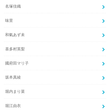
名塚佳織
味里
和氣あず未
喜多村英梨
國府田マリ子
坂本真綾
堀内まり菜
堀江由衣