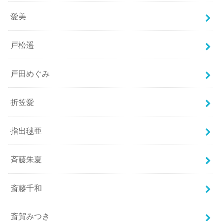
愛美
戸松遥
戸田めぐみ
折笠愛
指出毬亜
斉藤朱夏
斎藤千和
斎賀みつき