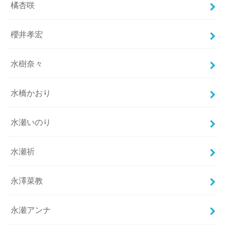
橘杏咲
櫻井孝宏
水樹奈々
水橋かおり
水瀬いのり
水瀬祈
永澤菜教
永瀬アンナ