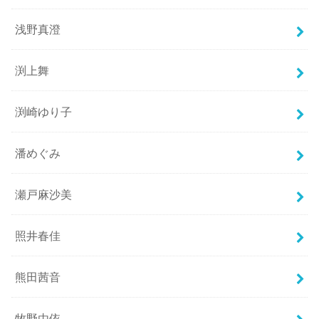
浅野真澄
渕上舞
渕崎ゆり子
潘めぐみ
瀬戸麻沙美
照井春佳
熊田茜音
牧野由依