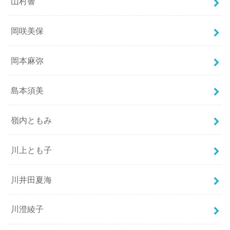
山村響
岡咲美保
岡本麻弥
島本須美
嶺内ともみ
川上とも子
川井田夏海
川澄綾子