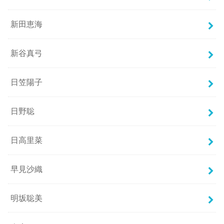
新田恵海
新谷真弓
日笠陽子
日野聡
日高里菜
早見沙織
明坂聡美