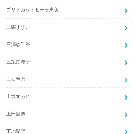
ブリドカットセーラ恵美
三森すずこ
三澤紗千香
三瓶由布子
三石琴乃
上坂すみれ
上田麗奈
下地紫野