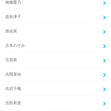
南條愛乃
原奈津子
原由実
古木のぞみ
古賀葵
吉岡茉祐
吉武千颯
吉田有里