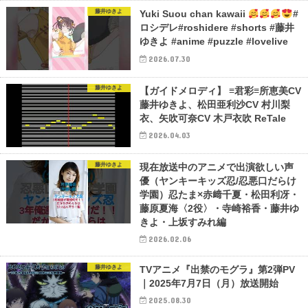
藤井ゆきよ
Yuki Suou chan kawaii
#
ロシデレ#roshidere #shorts #藤井
ゆきよ #anime #puzzle #lovelive
2026.07.30
藤井ゆきよ
【ガイドメロディ】 ≡君彩≡所恵美CV
藤井ゆきよ、松田亜利沙CV 村川梨
衣、矢吹可奈CV 木戸衣吹 ReTale
2026.04.03
藤井ゆきよ
現在放送中のアニメで出演欲しい声
優（ヤンキーキッズ忍/忍悪口だらけ
学園）忍たま×赤﨑千夏・松田利冴・
藤原夏海〈2役〉・寺崎裕香・藤井ゆ
きよ・上坂すみれ編
2026.02.06
藤井ゆきよ
TVアニメ『出禁のモグラ』第2弾PV
｜2025年7月7日（月）放送開始
2025.08.30