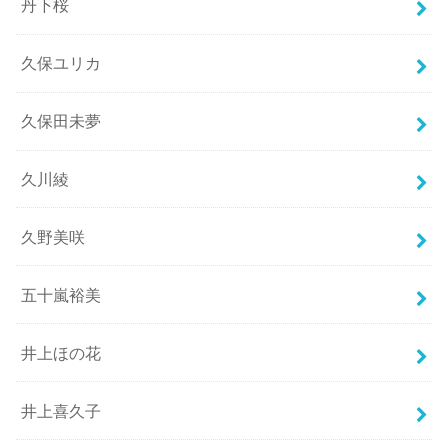
丹下桜
久保ユリカ
久保田未夢
久川綾
久野美咲
五十嵐裕美
井上ほの花
井上喜久子