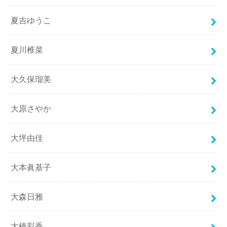
夏吉ゆうこ
夏川椎菜
大久保瑠美
大原さやか
大坪由佳
大本眞基子
大森日雅
大橋彩香