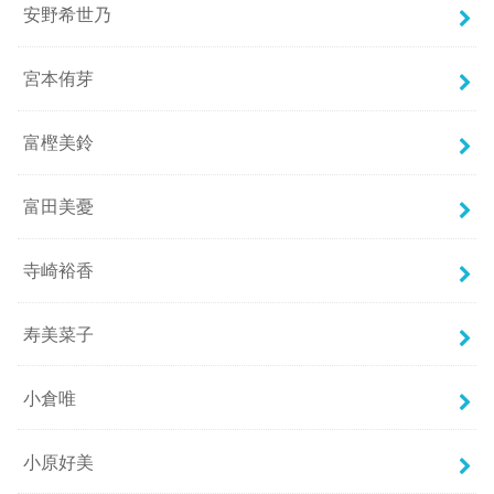
安野希世乃
宮本侑芽
富樫美鈴
富田美憂
寺崎裕香
寿美菜子
小倉唯
小原好美