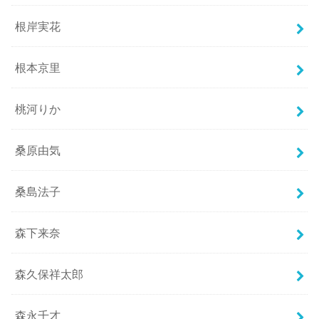
根岸実花
根本京里
桃河りか
桑原由気
桑島法子
森下来奈
森久保祥太郎
森永千才