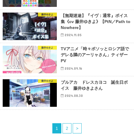
藤井ゆきよ
【無期迷途】『イヴ：通常』ボイス
集《cv 藤井ゆきよ》【PtN／Path to
Nowhere】
2024.11.05
藤井ゆきよ
TVアニメ「時々ボソッとロシア語で
デレる隣のアーリャさん」ティザー
PV
2024.09.16
藤井ゆきよ
ブルアカ ドレスカヨコ 誕生日ボ
イス 藤井ゆきよさん
2024.08.30
1
2
>