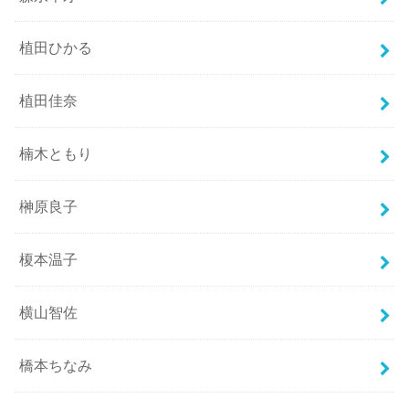
植田ひかる
植田佳奈
楠木ともり
榊原良子
榎本温子
横山智佐
橋本ちなみ