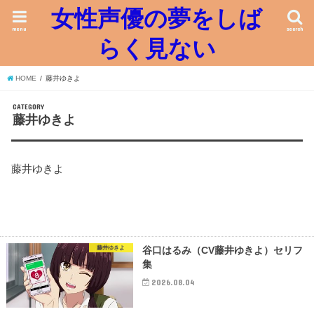
女性声優の夢をしば
menu
search
らく見ない
HOME
藤井ゆきよ
CATEGORY
藤井ゆきよ
藤井ゆきよ
藤井ゆきよ
谷口はるみ（CV藤井ゆきよ）セリフ
集
2026.08.04