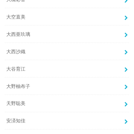
大空直美
大西亜玖璃
大西沙織
大谷育江
大野柚布子
天野聡美
安済知佳