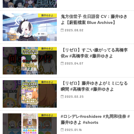
藤井ゆきよ
鬼方佳世子 生日語音 CV：藤井ゆき
よ【蔚藍檔案 Blue Archive】
2025.08.02
藤井ゆきよ
【リゼロ】すごい嫌がってる高橋李
依w #高橋李依 #藤井ゆきよ
2025.04.07
藤井ゆきよ
【リゼロ】藤井ゆきよがミミになる
瞬間 #高橋李依 #藤井ゆきよ
2025.02.25
藤井ゆきよ
#ロシデレ#roshidere #丸岡和佳奈 #
藤井ゆきよ #shorts
2025.01.16