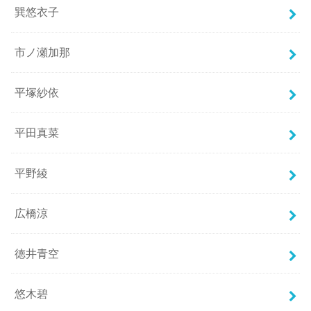
巽悠衣子
市ノ瀬加那
平塚紗依
平田真菜
平野綾
広橋涼
徳井青空
悠木碧