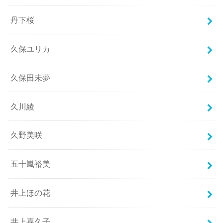
丹下桜
久保ユリカ
久保田未夢
久川綾
久野美咲
五十嵐裕美
井上ほの花
井上喜久子