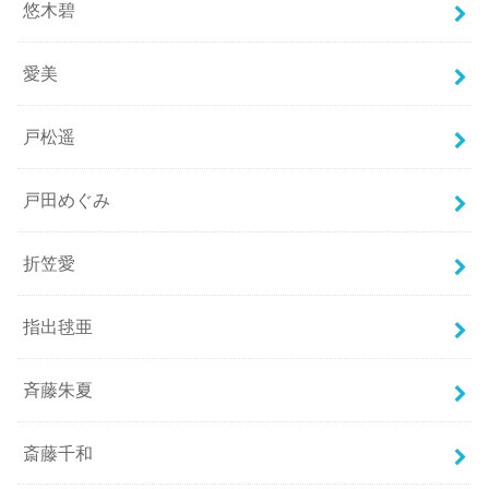
悠木碧
愛美
戸松遥
戸田めぐみ
折笠愛
指出毬亜
斉藤朱夏
斎藤千和