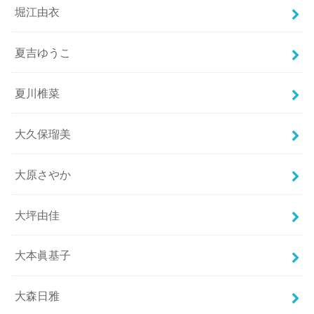
堀江由衣
夏吉ゆうこ
夏川椎菜
大久保瑠美
大原さやか
大坪由佳
大本眞基子
大森日雅