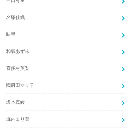
吉田有里
名塚佳織
味里
和氣あず未
喜多村英梨
國府田マリ子
坂本真綾
堀内まり菜