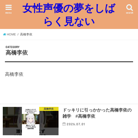
女性声優の夢をしば
menu
search
らく見ない
HOME
高橋李依
CATEGORY
高橋李依
高橋李依
高橋李依
ドッキリに引っかかった高橋李依の
雑学 #高橋李依
2026.07.01