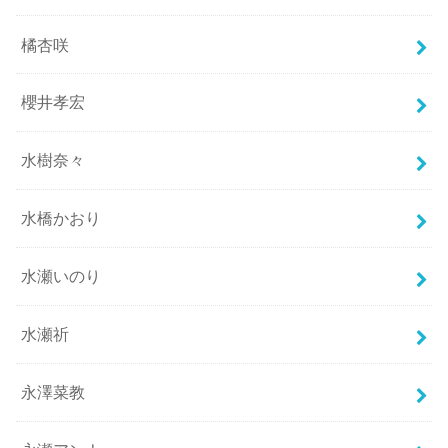
橘杏咲
櫻井孝宏
水樹奈々
水橋かおり
水瀬いのり
水瀬祈
永澤菜教