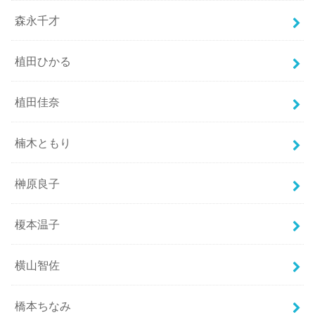
森永千才
植田ひかる
植田佳奈
楠木ともり
榊原良子
榎本温子
横山智佐
橋本ちなみ