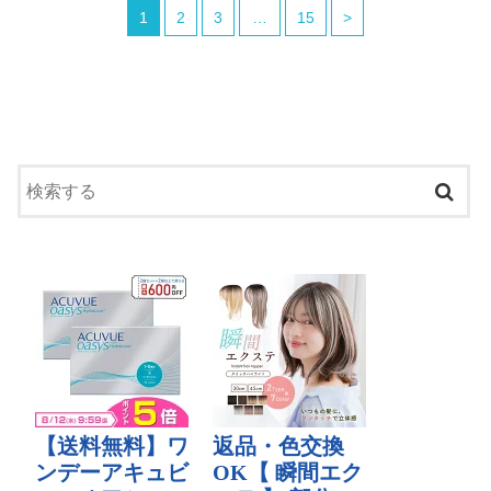
1
2
3
…
15
>