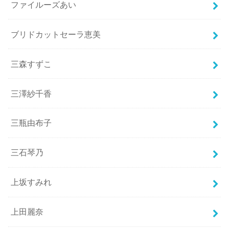
ファイルーズあい
ブリドカットセーラ恵美
三森すずこ
三澤紗千香
三瓶由布子
三石琴乃
上坂すみれ
上田麗奈