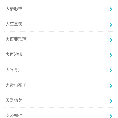
大橋彩香
大空直美
大西亜玖璃
大西沙織
大谷育江
大野柚布子
天野聡美
安済知佳