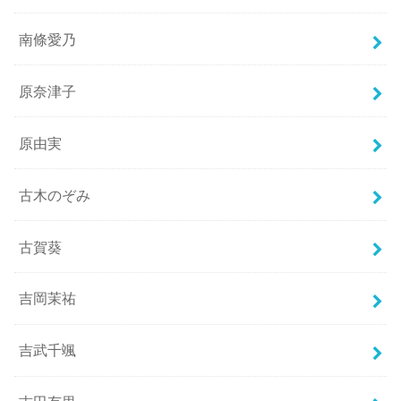
南條愛乃
原奈津子
原由実
古木のぞみ
古賀葵
吉岡茉祐
吉武千颯