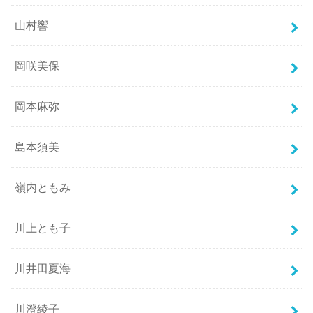
山村響
岡咲美保
岡本麻弥
島本須美
嶺内ともみ
川上とも子
川井田夏海
川澄綾子