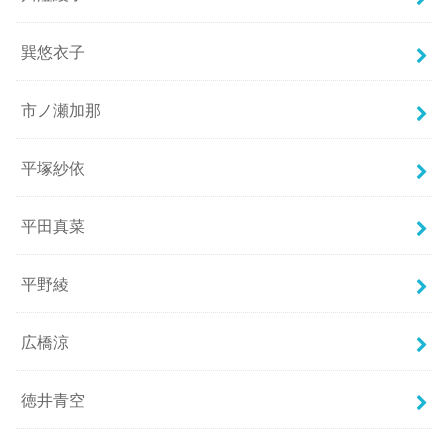
巽悠衣子
市ノ瀬加那
平塚紗依
平田真菜
平野綾
広橋涼
徳井青空