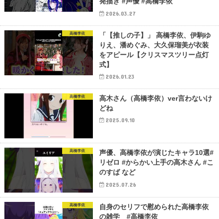
発描き #声優 #高橋李依
2026.03.27
高橋李依
「【推しの子】」 高橋李依、伊駒ゆ
りえ、潘めぐみ、大久保瑠美が衣装
をアピール【クリスマスツリー点灯
式】
2026.01.23
高橋李依
高木さん（高橋李依）ver言わないけ
どね
2025.09.10
高橋李依
声優、高橋李依が演じたキャラ10選#
リゼロ #からかい上手の高木さん #こ
のすば など
2025.07.26
高橋李依
自身のセリフで慰められた高橋李依
の雑学 #高橋李依