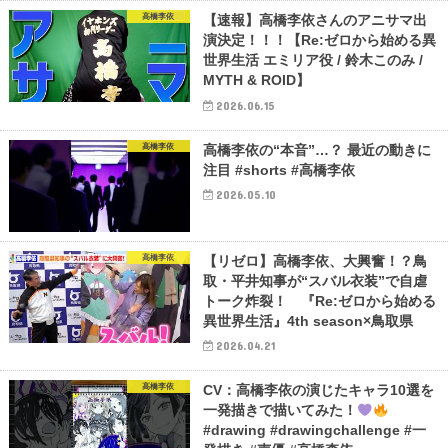
高橋李依
【速報】高橋李依さんのアニサマ出
演決定！！！【Re:ゼロから始める異
世界生活 エミリア役 / 鈴木このみ /
MYTH & ROID】
2026.06.15
高橋李依
高橋李依の“本音”…？ 最近の動きに
注目 #shorts #高橋李依
2026.05.10
高橋李依
【リゼロ】高橋李依、大興奮！？鳥
取・平井知事が“スバル衣装”で自虐
トーク炸裂！ 『Re:ゼロから始める
異世界生活』4th season×鳥取県
2026.04.21
高橋李依
CV：高橋李依の演じたキャラ10選を
一発描きで描いてみた！
#drawing #drawingchallenge #一