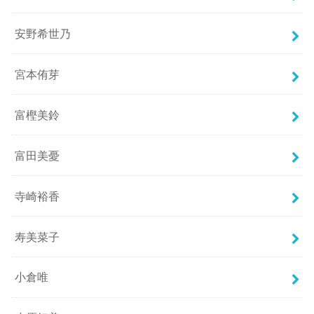
安野希世乃
宮本侑芽
富樫美鈴
富田美憂
寺崎裕香
寿美菜子
小倉唯