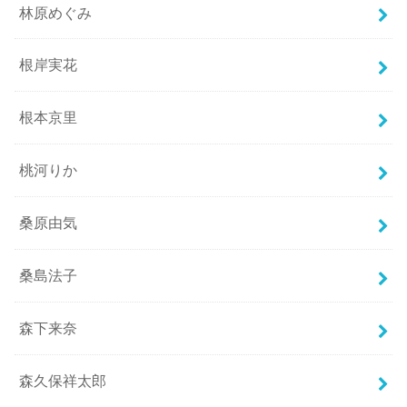
林原めぐみ
根岸実花
根本京里
桃河りか
桑原由気
桑島法子
森下来奈
森久保祥太郎