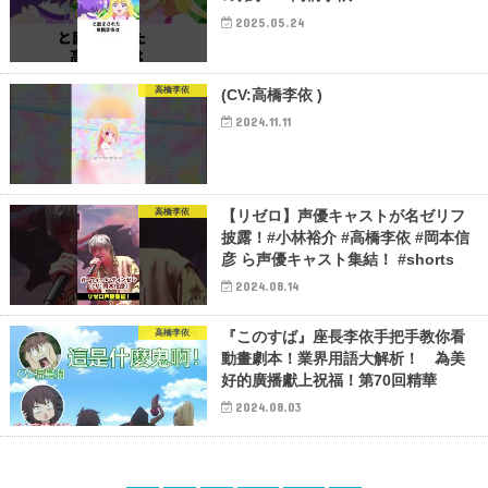
2025.05.24
高橋李依
(CV:高橋李依 )
2024.11.11
高橋李依
【リゼロ】声優キャストが名ゼリフ
披露！#小林裕介 #高橋李依 #岡本信
彦 ら声優キャスト集結！ #shorts
2024.08.14
高橋李依
『このすば』座長李依手把手教你看
動畫劇本！業界用語大解析！ 為美
好的廣播獻上祝福！第70回精華
2024.08.03