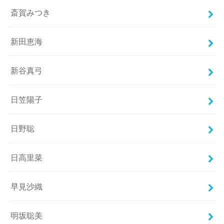
斎賀みつき
新田恵海
新谷真弓
日笠陽子
日野聡
日高里菜
早見沙織
明坂聡美