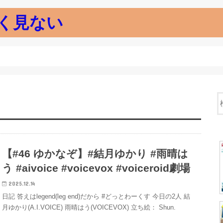
く見ない
【#46 ゆかなぞ】#結月ゆかり #雨晴は
う #aivoice #voicevox #voiceroid劇場
2025.12.14
日記 答えはlegend(leg end)だから #どっとわーくす 今日の2人 結
月ゆかり(A.I.VOICE) 雨晴はう(VOICEVOX) 立ち絵： Shun.