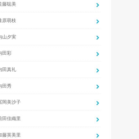
佐藤聡美
佳原萌枝
内山夕実
内田彩
内田真礼
内田秀
冨岡美沙子
前田佳織里
加藤英美里