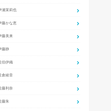
伊瀬茉莉也
伊藤かな恵
伊藤美来
伊藤静
佐伯伊織
佐倉綾音
佐藤利奈
佐藤朱