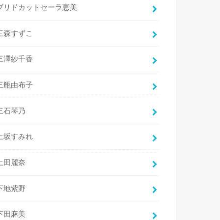
ブリドカットセーラ恵美
三森すずこ
三澤紗千香
三瓶由布子
三石琴乃
上坂すみれ
上田麗奈
下地紫野
下田麻美