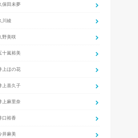
久保田未夢
久川綾
久野美咲
五十嵐裕美
井上ほの花
井上喜久子
井上麻里奈
井口裕香
今井麻美