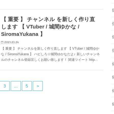
【 重要 】 チャンネル を新しく作り直
します 【 VTuber / 城間ゆかな /
SiromaYukana 】
2021.03.24
【 重要 】 チャンネルを新しく作り直します 【 VTuber / 城間ゆか
な / SiromaYukana 】 ハピしろ☆城間ゆかなだよ♪ 新しいチャンネ
ルのチャンネル登録宜しくお願い致します！ 関連ツイート http…
3
…
5
>