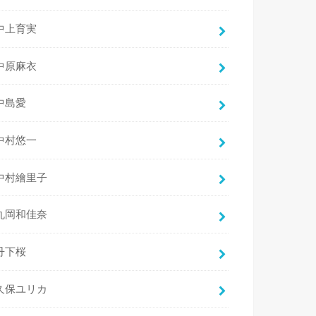
中上育実
中原麻衣
中島愛
中村悠一
中村繪里子
丸岡和佳奈
丹下桜
久保ユリカ