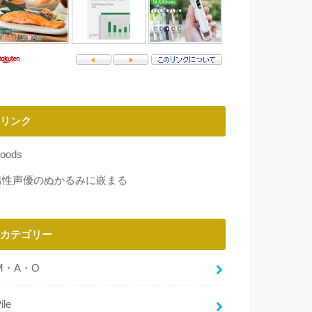
リンク
oods
男性声優のぬかるみに嵌まる
カテゴリー
M・A・O
ile