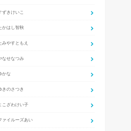
すずきけいこ
たかはし智秋
たみやすともえ
やなせなつみ
ゆかな
ゆきのさつき
よこざわけい子
ファイルーズあい