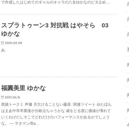
で作成したはじめてのギャルのキャラの八女ゆかなのピタ止め …
スプラトゥーン3 対抗戦 はやそら 03
ゆかな
2024.02.08
あ.
福圓美里 ゆかな
2021.04.14
黒猫トーク１ 声優 月欠けることない藤原. 関連ツイート ゆたぼん
はまあ中学卒業後が分岐点ちゃうかな 歳をとる度に価値が薄れて
いくわけだしそこでどれだけのパフォーマンスがあるかでしょう
な。 — ヲタマン/Ba…