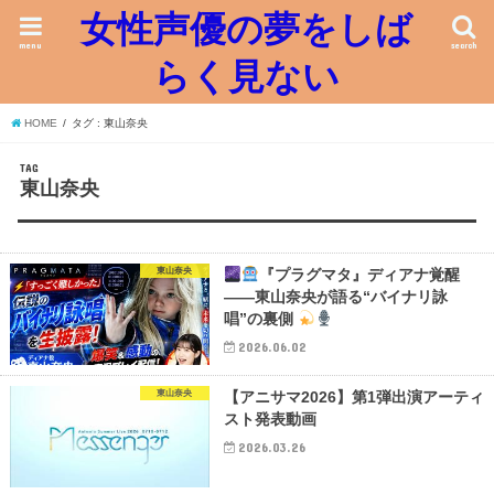
女性声優の夢をしば
menu
search
らく見ない
HOME
タグ : 東山奈央
TAG
東山奈央
東山奈央
『プラグマタ』ディアナ覚醒
――東山奈央が語る“バイナリ詠
唱”の裏側
2026.06.02
東山奈央
【アニサマ2026】第1弾出演アーティ
スト発表動画
2026.03.26