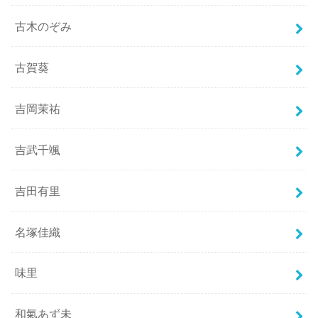
古木のぞみ
古賀葵
吉岡茉祐
吉武千颯
吉田有里
名塚佳織
味里
和氣あず未