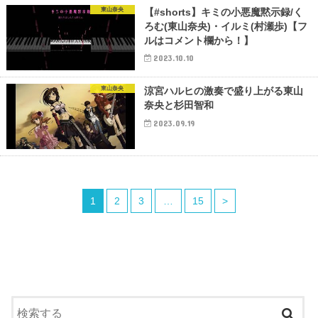
東山奈央
【#shorts】キミの小悪魔黙示録/く
ろむ(東山奈央)・イルミ(村瀬歩)【フ
ルはコメント欄から！】
2023.10.10
東山奈央
涼宮ハルヒの激奏で盛り上がる東山
奈央と杉田智和
2023.09.19
1
2
3
…
15
>