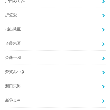
戸田めぐみ
折笠愛
指出毬亜
斉藤朱夏
斎藤千和
斎賀みつき
新田恵海
新谷真弓