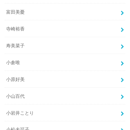
富田美憂
寺崎裕香
寿美菜子
小倉唯
小原好美
小山百代
小岩井ことり
小松未可子