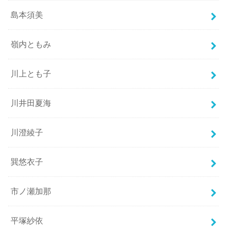
島本須美
嶺内ともみ
川上とも子
川井田夏海
川澄綾子
巽悠衣子
市ノ瀬加那
平塚紗依