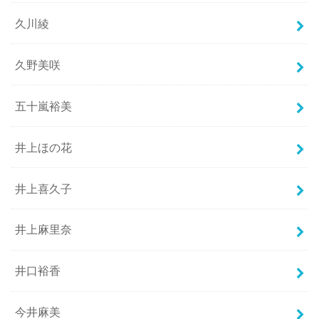
久川綾
久野美咲
五十嵐裕美
井上ほの花
井上喜久子
井上麻里奈
井口裕香
今井麻美