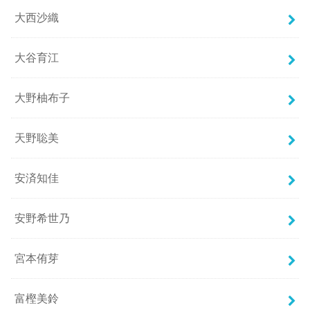
大西沙織
大谷育江
大野柚布子
天野聡美
安済知佳
安野希世乃
宮本侑芽
富樫美鈴