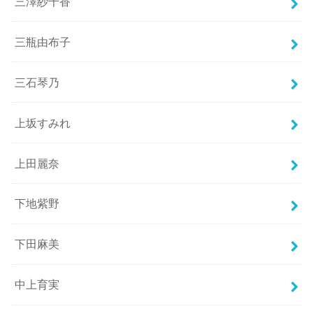
三澤紗千香
三瓶由布子
三石琴乃
上坂すみれ
上田麗奈
下地紫野
下田麻美
中上育実