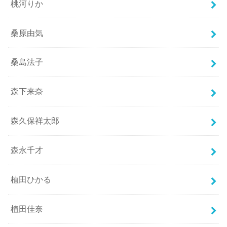
桃河りか
桑原由気
桑島法子
森下来奈
森久保祥太郎
森永千才
植田ひかる
植田佳奈