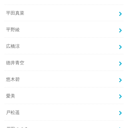
平田真菜
平野綾
広橋涼
徳井青空
悠木碧
愛美
戸松遥