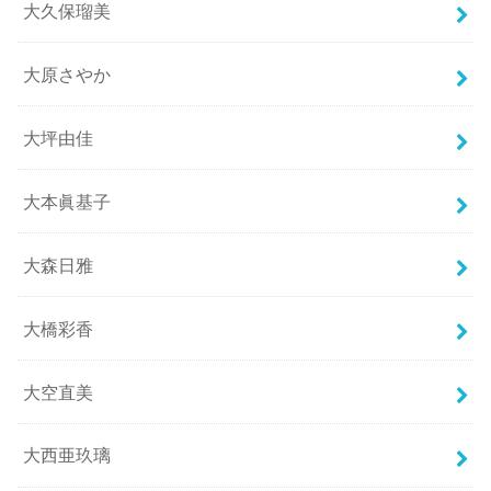
大久保瑠美
大原さやか
大坪由佳
大本眞基子
大森日雅
大橋彩香
大空直美
大西亜玖璃