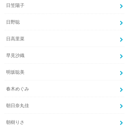
日笠陽子
日野聡
日高里菜
早見沙織
明坂聡美
春木めぐみ
朝日奈丸佳
朝樹りさ