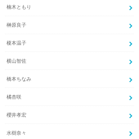
楠木ともり
榊原良子
榎本温子
横山智佐
橋本ちなみ
橘杏咲
櫻井孝宏
水樹奈々