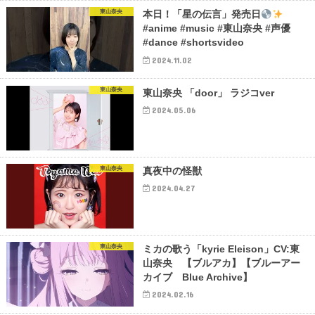
東山奈央
本日！「星の伝言」発売日
#anime #music #東山奈央 #声優
#dance #shortsvideo
2024.11.02
東山奈央
東山奈央 「door」 ラジコver
2024.05.06
東山奈央
真夜中の怪獣
2024.04.27
東山奈央
ミカの歌う「kyrie Eleison」CV:東
山奈央 【ブルアカ】【ブルーアー
カイブ Blue Archive】
2024.02.16