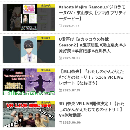
東山奈央
#shorts Mejiro Ramonuメジロラモ
ーヌCV：東山奈央【ウマ娘 プリティ
ーダービー】
2025.11.26
東山奈央
U君再び【#カッコウの許嫁
Season2】#鬼頭明里 #東山奈央 #小
原好美 #羊宮妃那 #石川界人
2025.10.06
東山奈央
【東山奈央】『わたしのかんがえた
むてきのセトリ！』5.1ch VR LIVE
レポート【なおぼう】
2025.07.19
東山奈央
東山奈央 VR LIVE開催決定！【わた
しのかんがえたむてきのセトリ！】-
VR体験動画-
2025.06.06