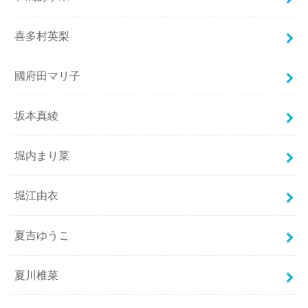
喜多村英梨
國府田マリ子
坂本真綾
堀内まり菜
堀江由衣
夏吉ゆうこ
夏川椎菜