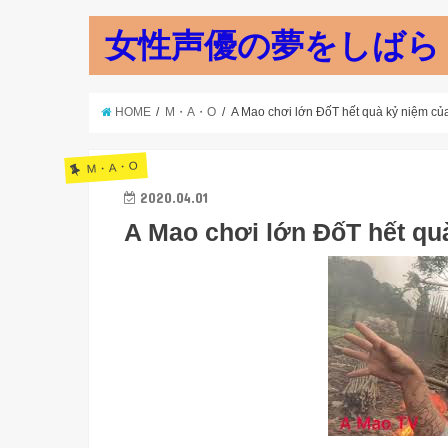
女性声優の夢をしばら
HOME
M・A・O
A Mao chơi lớn ĐốT hết quà kỷ niệm của 
M・A・O
2020.04.01
A Mao chơi lớn ĐốT hết q