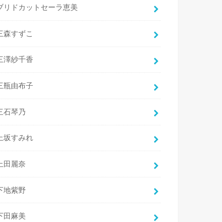
ブリドカットセーラ恵美
三森すずこ
三澤紗千香
三瓶由布子
三石琴乃
上坂すみれ
上田麗奈
下地紫野
下田麻美