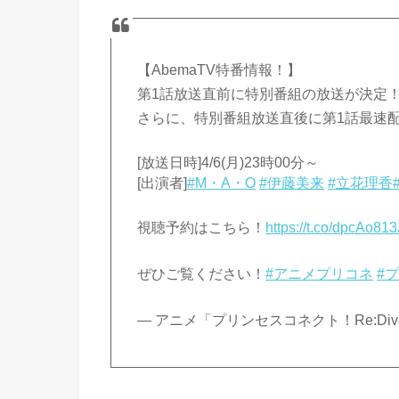
【AbemaTV特番情報！】
第1話放送直前に特別番組の放送が決定
さらに、特別番組放送直後に第1話最速
[放送日時]4/6(月)23時00分～
[出演者]
#M・A・O
#伊藤美来
#立花理香
視聴予約はこちら！
https://t.co/dpcAo81
ぜひご覧ください！
#アニメプリコネ
#
— アニメ「プリンセスコネクト！Re:Dive」公