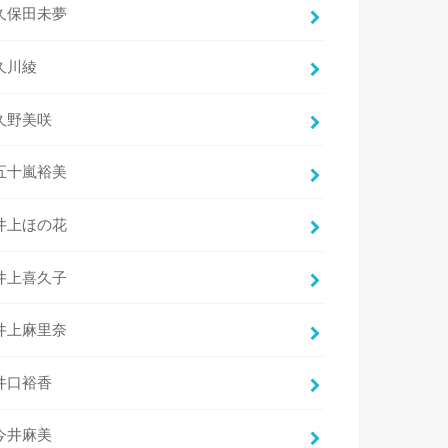
久保田未夢
久川綾
久野美咲
五十嵐裕美
井上ほの花
井上喜久子
井上麻里奈
井口裕香
今井麻美