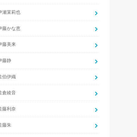
伊瀬茉莉也
伊藤かな恵
伊藤美来
伊藤静
佐伯伊織
佐倉綾音
佐藤利奈
佐藤朱