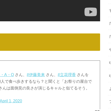
M・A・O
さん、
#伊藤美来
さん、
#立花理香
さんを
3人で食べ歩きするなら？と聞くと「お祭りの屋台で
さんは面倒見の良さが演じるキャルと似てるそう。
April 1, 2020