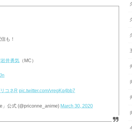
！
配信も！
#岩井勇気
（MC）
3Jn
プリコネR
pic.twitter.com/vregKq4bb7
式 (@priconne_anime)
March 30, 2020