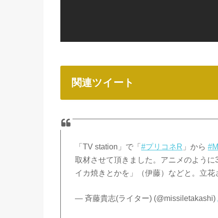
関連ツイート
「TV station」で「
#プリコネR
」から
#
取材させて頂きました。アニメのように
イカ焼きとかを」（伊藤）などと。立花
— 斉藤貴志(ライター) (@missiletakashi)