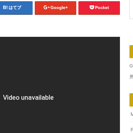
はてブ
Google+
Pocket
G
P