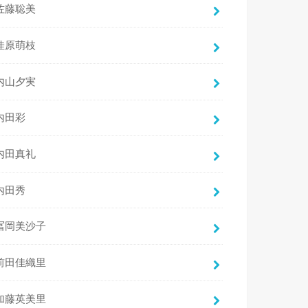
佐藤聡美
佳原萌枝
内山夕実
内田彩
内田真礼
内田秀
冨岡美沙子
前田佳織里
加藤英美里