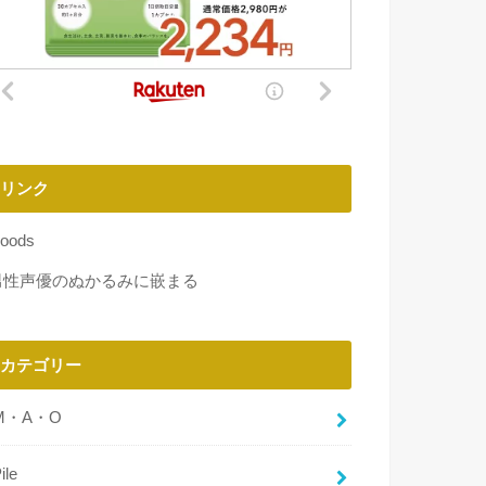
リンク
oods
男性声優のぬかるみに嵌まる
カテゴリー
M・A・O
ile