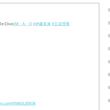
:Dive
#M・A・O
#伊藤美来
#立花理香
tter.com/VtWk5LB9O6