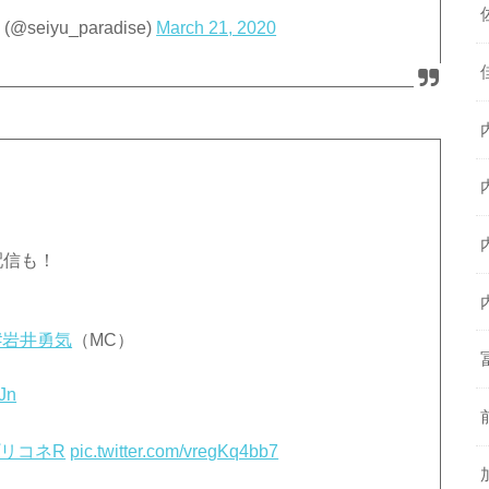
iyu_paradise)
March 21, 2020
！
配信も！
#岩井勇気
（MC）
3Jn
プリコネR
pic.twitter.com/vregKq4bb7