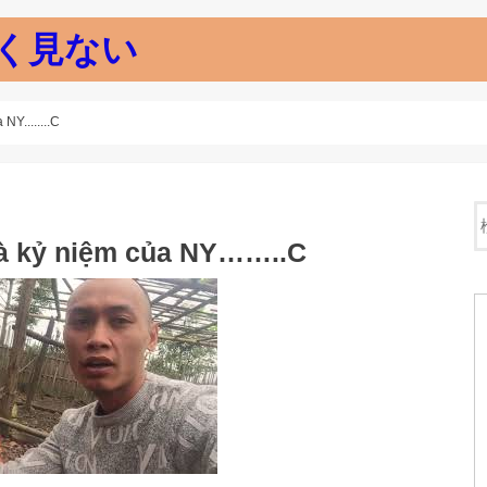
く見ない
NY........C
uà kỷ niệm của NY……..C