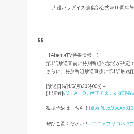
— 声優パラダイス編集部公式＠10周年祭 (@se
【AbemaTV特番情報！】
第1話放送直前に特別番組の放送が決定
さらに、特別番組放送直後に第1話最速
[放送日時]4/6(月)23時00分～
[出演者]
#M・A・O
#伊藤美来
#立花理香
視聴予約はこちら！
https://t.co/dpcAo81
ぜひご覧ください！
#アニメプリコネ
#