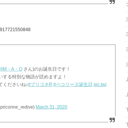
323917721550848
：
#M・A・O
さん)のお誕生日です！
いする特別な物語が読めますよ！
てくださいね♪
#プリコネR
#ペコリーヌ誕生日
pic.twi
onne_redive)
March 31, 2020