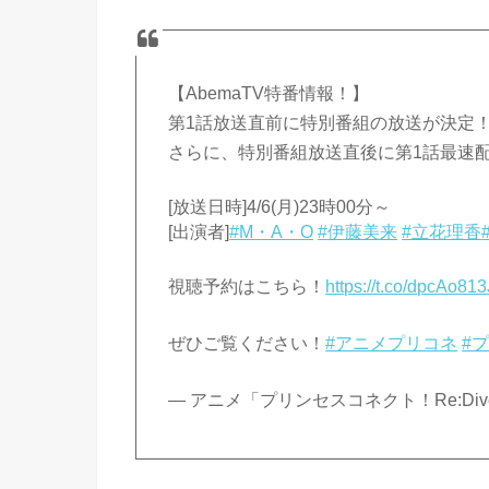
【AbemaTV特番情報！】
第1話放送直前に特別番組の放送が決定
さらに、特別番組放送直後に第1話最速
[放送日時]4/6(月)23時00分～
[出演者]
#M・A・O
#伊藤美来
#立花理香
視聴予約はこちら！
https://t.co/dpcAo81
ぜひご覧ください！
#アニメプリコネ
#
— アニメ「プリンセスコネクト！Re:Dive」公