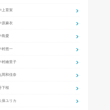
中上育実
中原麻衣
中島愛
中村悠一
中村繪里子
丸岡和佳奈
丹下桜
久保ユリカ