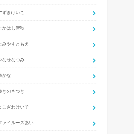
すずきけいこ
たかはし智秋
たみやすともえ
やなせなつみ
ゆかな
ゆきのさつき
よこざわけい子
ファイルーズあい