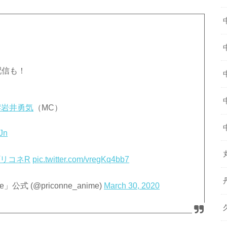
！
配信も！
#岩井勇気
（MC）
3Jn
プリコネR
pic.twitter.com/vregKq4bb7
式 (@priconne_anime)
March 30, 2020