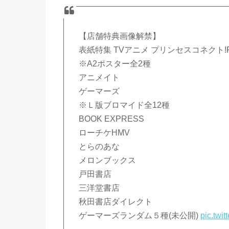
【店舗特典画像解禁】
表紙特集 TVアニメ プリンセスコネクト!Re
※A2ポスター全2種
アニメイト
ゲーマーズ
※Ｌ版ブロマイド全12種
BOOK EXPRESS
ローチケHMV
とらのあな
メロンブックス
戸田書店
三洋堂書店
秋田書店ダイレクト
ゲーマーズランダム５種(未公開)
pic.twi