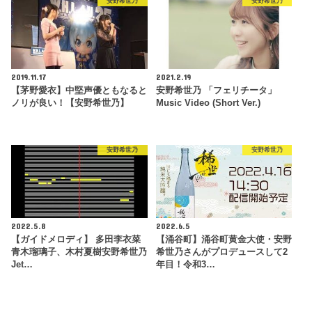
安野希世乃
安野希世乃
2019.11.17
2021.2.19
【茅野愛衣】中堅声優ともなると
安野希世乃 「フェリチータ」
ノリが良い！【安野希世乃】
Music Video (Short Ver.)
安野希世乃
安野希世乃
2022.5.8
2022.6.5
【ガイドメロディ】 多田李衣菜
【涌谷町】涌谷町黄金大使・安野
青木瑠璃子、木村夏樹安野希世乃
希世乃さんがプロデュースして2
Jet…
年目！令和3…