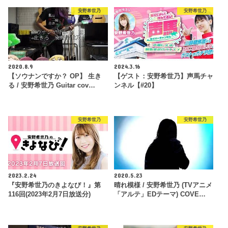
安野希世乃
安野希世乃
2020.8.9
2024.3.16
【ソウナンですか？ OP】 生き
【ゲスト：安野希世乃】声馬チャ
る / 安野希世乃 Guitar cov…
ンネル【#20】
安野希世乃
安野希世乃
2023.2.24
2020.5.23
『安野希世乃のきよなび！』第
晴れ模様 / 安野希世乃 (TVアニメ
116回(2023年2月7日放送分)
「アルテ」EDテーマ) COVE…