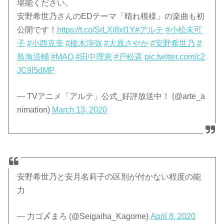
堪能ください。
安野希世乃さんのEDテーマ「晴れ模様」の楽曲も初
公開です！
https://t.co/SrLXi8xI1Y
#アルテ
#小松未可
子
#小西克幸
#榎木淳弥
#大原さやか
#安野希世乃
#
鳥海浩輔
#MAO
#田中理恵
#戸松遥
pic.twitter.com/c2
JC9I5dMP
— TVアニメ「アルテ」公式_好評放送中！ (@arte_a
nimation)
March 13, 2020
安野希世乃と安月名莉子の区別が付かない程度の能
力
— 力ゴ〆まろ (@Seigaiha_Kagome)
April 8, 2020