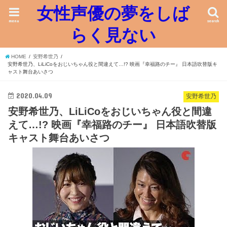
女性声優の夢をしば
menu
search
らく見ない
HOME
安野希世乃
安野希世乃、LiLiCoをおじいちゃん役と間違えて…!? 映画『幸福路のチー』 日本語吹替版キ
ャスト舞台あいさつ
2020.04.09
安野希世乃
安野希世乃、LiLiCoをおじいちゃん役と間違
えて…!? 映画『幸福路のチー』 日本語吹替版
キャスト舞台あいさつ