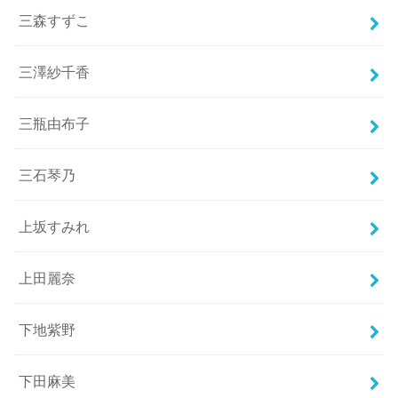
三森すずこ
三澤紗千香
三瓶由布子
三石琴乃
上坂すみれ
上田麗奈
下地紫野
下田麻美