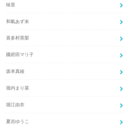
味里
和氣あず未
喜多村英梨
國府田マリ子
坂本真綾
堀内まり菜
堀江由衣
夏吉ゆうこ