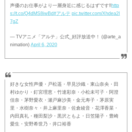
声優のお仕事がより一層身近に感じるはずです!!
http
s://t.co/Q4dMS8iwBd
#アルテ
pic.twitter.com/Xhdea2l
7gZ
— TVアニメ「アルテ」公式_好評放送中！ (@arte_a
nimation)
April 6, 2020
好きな女性声優・戸松遥・早見沙織・東山奈央・田
村ゆかり・釘宮理恵・竹達彩奈・小松未可子・阿澄
佳奈・茅野愛衣・瀬戸麻沙美・金元寿子・茅原実
里・水樹奈々・井上麻里奈・佐倉綾音・花澤香菜・
内田真礼・種田梨沙・黒沢ともよ・日笠陽子・豊崎
愛生・安野希世乃・井口裕香