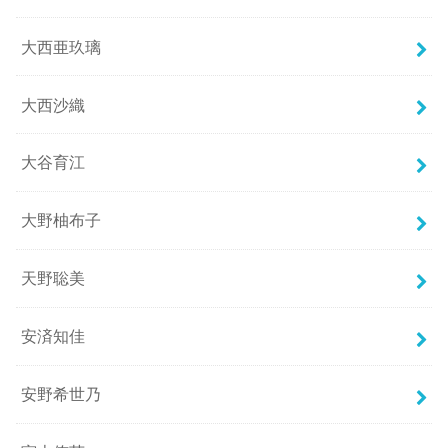
大西亜玖璃
大西沙織
大谷育江
大野柚布子
天野聡美
安済知佳
安野希世乃