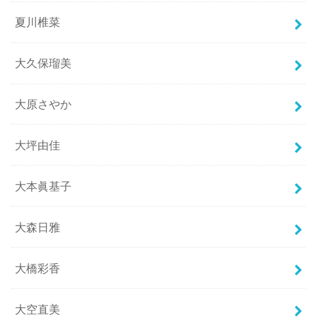
夏川椎菜
大久保瑠美
大原さやか
大坪由佳
大本眞基子
大森日雅
大橋彩香
大空直美