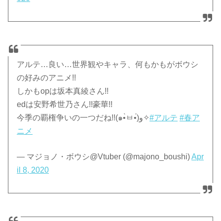
アルテ…良い…世界観やキャラ、何もかもがボウシ
の好みのアニメ!!
しかもopは坂本真綾さん!!
edは安野希世乃さん!!豪華!!
今季の覇権争いの一つだね!!(๑•̀ㅂ•́)و✧
#アルテ
#春ア
ニメ
— マジョノ・ボウシ@Vtuber (@majono_boushi)
Apr
il 8, 2020