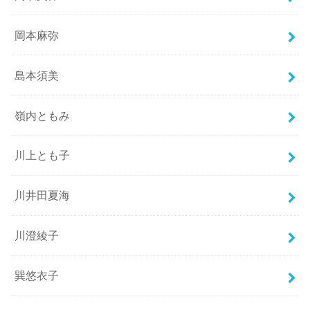
岡本麻弥
島本須美
嶺内ともみ
川上とも子
川井田夏海
川澄綾子
巽悠衣子