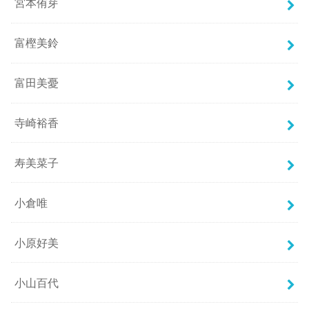
宮本侑芽
富樫美鈴
富田美憂
寺崎裕香
寿美菜子
小倉唯
小原好美
小山百代