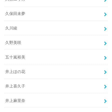
久保田未夢
久川綾
久野美咲
五十嵐裕美
井上ほの花
井上喜久子
井上麻里奈