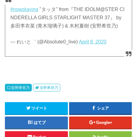
#nowplaying
"タッタ" from『THE IDOLM@STER CI
NDERELLA GIRLS STARLIGHT MASTER 37』 by
多田李衣菜 (青木瑠璃子) & 木村夏樹 (安野希世乃)
— れいと゛ (@Absolute0_live)
April 8, 2020
安野希世乃
安野希世乃
ツイート
シェア
はてブ
Google+