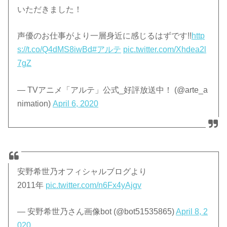
いただきました！
声優のお仕事がより一層身近に感じるはずです!!
http
s://t.co/Q4dMS8iwBd
#アルテ
pic.twitter.com/Xhdea2l
7gZ
— TVアニメ「アルテ」公式_好評放送中！ (@arte_a
nimation)
April 6, 2020
安野希世乃オフィシャルブログより
2011年
pic.twitter.com/n6Fx4yAjgv
— 安野希世乃さん画像bot (@bot51535865)
April 8, 2
020