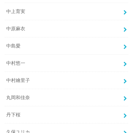
中上育実
中原麻衣
中島愛
中村悠一
中村繪里子
丸岡和佳奈
丹下桜
久保ユリカ