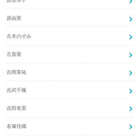
原奈津子
原由実
古木のぞみ
古賀葵
吉岡茉祐
吉武千颯
吉田有里
名塚佳織