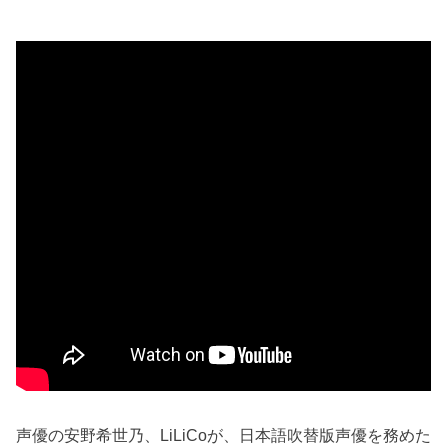
声優の安野希世乃、LiLiCoが、日本語吹替版声優を務めた