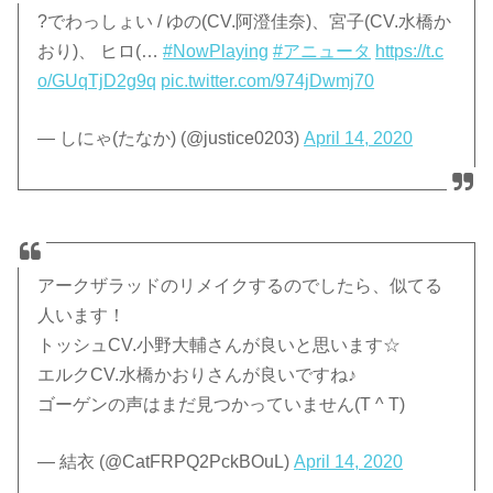
?でわっしょい / ゆの(CV.阿澄佳奈)、宮子(CV.水橋か
おり)、 ヒロ(…
#NowPlaying
#アニュータ
https://t.c
o/GUqTjD2g9q
pic.twitter.com/974jDwmj70
— しにゃ(たなか) (@justice0203)
April 14, 2020
アークザラッドのリメイクするのでしたら、似てる
人います！
トッシュCV.小野大輔さんが良いと思います☆
エルクCV.水橋かおりさんが良いですね♪
ゴーゲンの声はまだ見つかっていません(T ^ T)
— 結衣 (@CatFRPQ2PckBOuL)
April 14, 2020