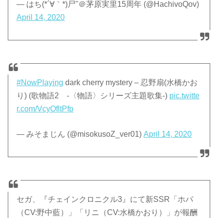
— はち(*´∀｀*)尸''＠茅原実里15周年 (@HachivoQov)
April 14, 2020
#NowPlaying
dark cherry mystery – 忍野扇(水橋かお
り) (歌物語2 -〈物語〉シリーズ主題歌集-)
pic.twitte
r.com/VcyOfltPfp
— みそまじん (@misokusoZ_ver01)
April 14, 2020
セガ、『チェインクロニクル3』にて新SSR「ホパ
（CV:野中藍）」「リニ（CV:水橋かおり）」が報酬