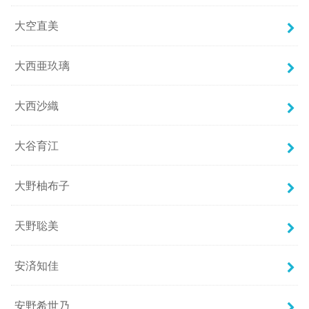
大空直美
大西亜玖璃
大西沙織
大谷育江
大野柚布子
天野聡美
安済知佳
安野希世乃