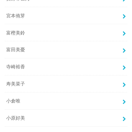
宮本侑芽
富樫美鈴
富田美憂
寺崎裕香
寿美菜子
小倉唯
小原好美