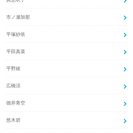
市ノ瀬加那
平塚紗依
平田真菜
平野綾
広橋涼
徳井青空
悠木碧