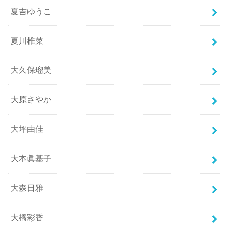
夏吉ゆうこ
夏川椎菜
大久保瑠美
大原さやか
大坪由佳
大本眞基子
大森日雅
大橋彩香