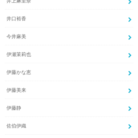
井上麻里奈
井口裕香
今井麻美
伊瀬茉莉也
伊藤かな恵
伊藤美来
伊藤静
佐伯伊織