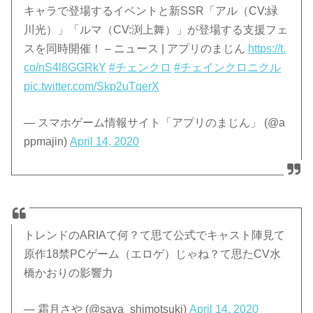
キャラで登場するイベントと新SSR「アル（CV:緑
川光）」「ルマ（CV:渕上舞）」が登場する支援フェ
スを同時開催！ – ニュース | アプリのまじん
https://t.
co/nS4l8GGRkY
#チェンクロ
#チェインクロニクル
pic.twitter.com/Skp2uTqerX
— スマホゲーム情報サイト「アプリのまじん」 (@a
ppmajin)
April 14, 2020
トレンドのARIAて何？て思て公式でキャスト陣見て
原作18禁PCゲーム（エロゲ）じゃね？て思たCV水
橋かおりの影響力
— 霜月さや (@saya_shimotsuki)
April 14, 2020