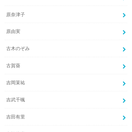
原奈津子
原由実
古木のぞみ
古賀葵
吉岡茉祐
吉武千颯
吉田有里