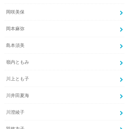
岡咲美保
岡本麻弥
島本須美
嶺内ともみ
川上とも子
川井田夏海
川澄綾子
巽悠衣子