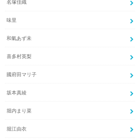
名塚佳織
味里
和氣あず未
喜多村英梨
國府田マリ子
坂本真綾
堀内まり菜
堀江由衣