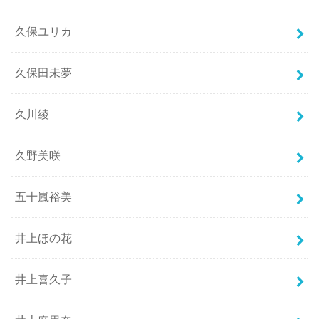
久保ユリカ
久保田未夢
久川綾
久野美咲
五十嵐裕美
井上ほの花
井上喜久子