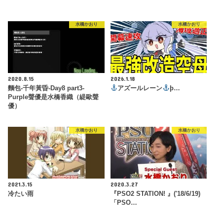
水橋かおり
水橋かおり
2020.8.15
2026.1.18
麵包-千年黃昏-Day8 part3-
アズールレーン
þ…
Purple聲優是水橋香織（緹歐聲
優）
水橋かおり
水橋かおり
2021.3.15
2020.3.27
冷たい雨
『PSO2 STATION! 』('18/6/19)
「PSO…