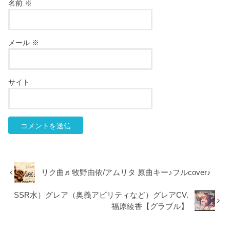
名前
※
メール
※
サイト
リク曲♬牧野由依/アムリタ 原曲キー♪フルcover♪
SSR水）グレア（奥義アビリティなど）グレアCV.
福原綾香【グラブル】