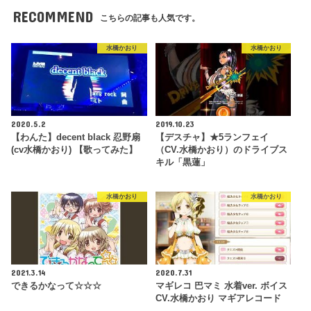
RECOMMEND
こちらの記事も人気です。
水橋かおり
水橋かおり
2020.5.2
2019.10.23
【わんた】decent black 忍野扇
【デスチャ】★5ランフェイ
(cv水橋かおり) 【歌ってみた】
（CV.水橋かおり）のドライブス
キル「黒蓮」
水橋かおり
水橋かおり
2021.3.14
2020.7.31
できるかなって☆☆☆
マギレコ 巴マミ 水着ver. ボイス
CV.水橋かおり マギアレコード