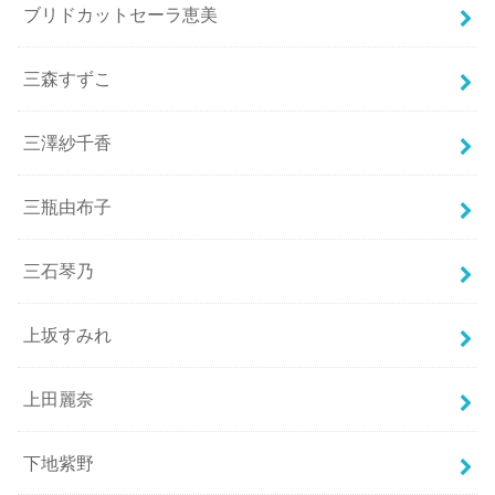
ブリドカットセーラ恵美
三森すずこ
三澤紗千香
三瓶由布子
三石琴乃
上坂すみれ
上田麗奈
下地紫野