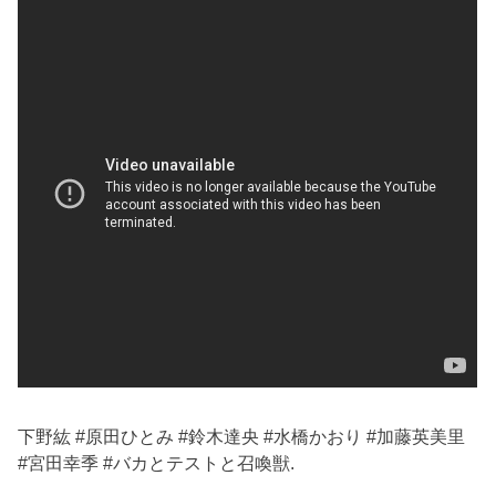
下野紘 #原田ひとみ #鈴木達央 #水橋かおり #加藤英美里
#宮田幸季 #バカとテストと召喚獣.