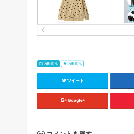
内田真礼
内田真礼
ツイート
Google+