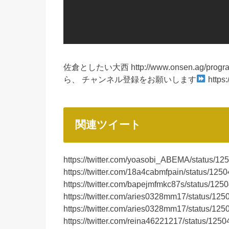
佐倉としたい大西 http://www.onsen.ag/program/
ら、 チャンネル登録をお願いします
https
関連ツイート
https://twitter.com/yoasobi_ABEMA/status/
https://twitter.com/18a4cabmfpain/status/1
https://twitter.com/bapejmfmkc87s/status/1
https://twitter.com/aries0328mm17/status/1
https://twitter.com/aries0328mm17/status/1
https://twitter.com/reina46221217/status/1