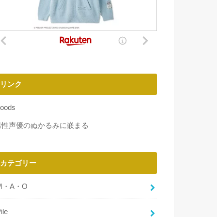
リンク
oods
男性声優のぬかるみに嵌まる
カテゴリー
M・A・O
ile