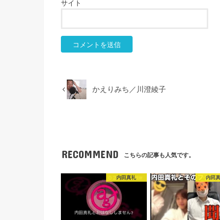
サイト
かえりみち／川澄綾子
RECOMMEND
こちらの記事も人気です。
内田真礼
内田