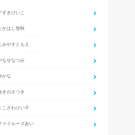
すずきけいこ
たかはし智秋
たみやすともえ
やなせなつみ
ゆかな
ゆきのさつき
よこざわけい子
ファイルーズあい