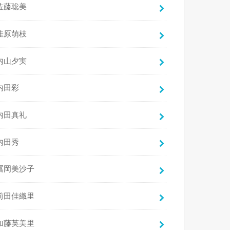
佐藤聡美
佳原萌枝
内山夕実
内田彩
内田真礼
内田秀
冨岡美沙子
前田佳織里
加藤英美里