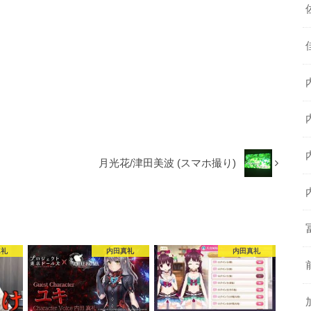
月光花/津田美波 (スマホ撮り)
真礼
内田真礼
内田真礼