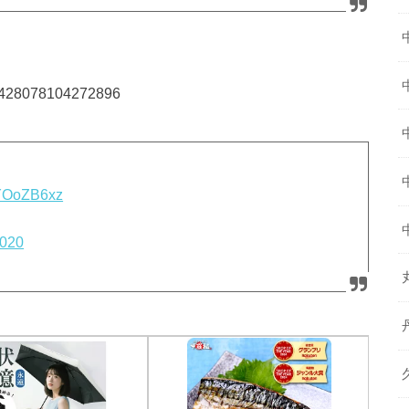
250428078104272896
ozYOoZB6xz
2020