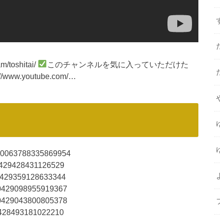
toshitai/
このチャンネルを気に入っていただけた
://www.youtube.com/…
1250063788335869954
250429428431126529
250429359128633344
250429098955919367
250429043800805378
250428493181022210