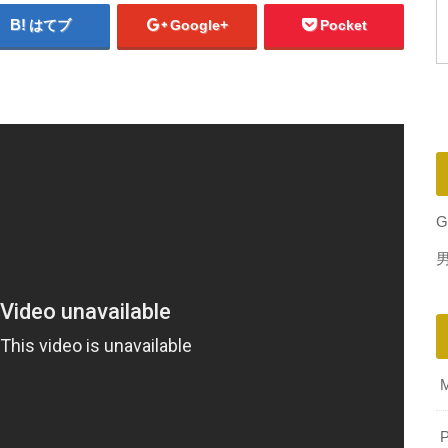
はてブ
Google+
Pocket
G
P