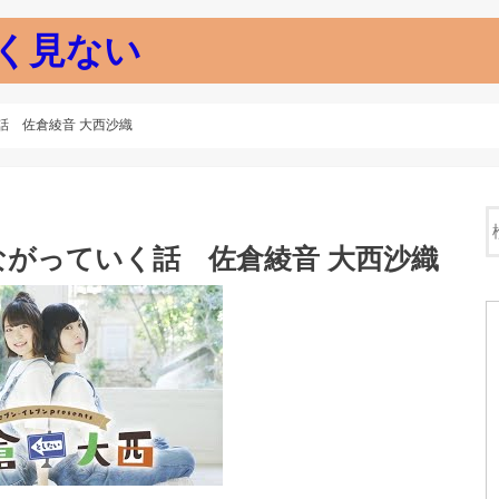
く見ない
話 佐倉綾音 大西沙織
がっていく話 佐倉綾音 大西沙織