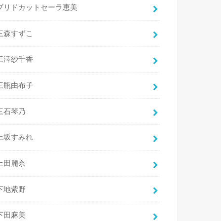
ブリドカットセーラ恵美
三森すずこ
三澤紗千香
三瓶由布子
三石琴乃
上坂すみれ
上田麗奈
下地紫野
下田麻美