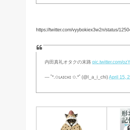
https://twitter.com/vyybokiex3w2n/status/1
内田真礼オタクの末路
pic.twitter.com/
— ˚*.✩ʟᴀɪᴄʜɪ ✩.*˚ (@l_a_i_chi)
April 15, 