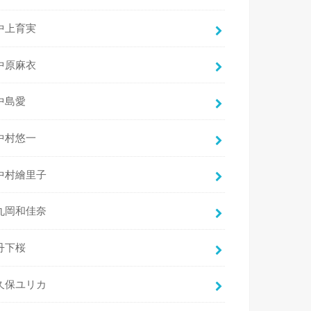
中上育実
中原麻衣
中島愛
中村悠一
中村繪里子
丸岡和佳奈
丹下桜
久保ユリカ