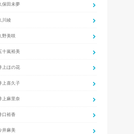
久保田未夢
久川綾
久野美咲
五十嵐裕美
井上ほの花
井上喜久子
井上麻里奈
井口裕香
今井麻美