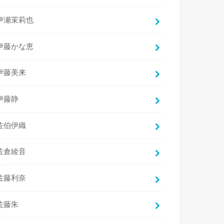
伊瀬茉莉也
伊藤かな恵
伊藤美来
伊藤静
佐伯伊織
佐倉綾音
佐藤利奈
佐藤朱