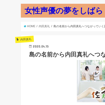
女性声優の夢をしばら
HOME
内田真礼
島の名前から内田真礼へつながっていく
内田真礼
2020.04.15
島の名前から内田真礼へつな