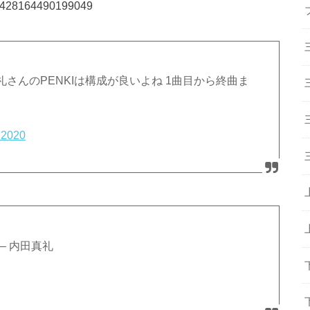
50428164490199049
さんのPENKIは構成が良いよね 1曲目から終曲ま
, 2020
– 内田真礼