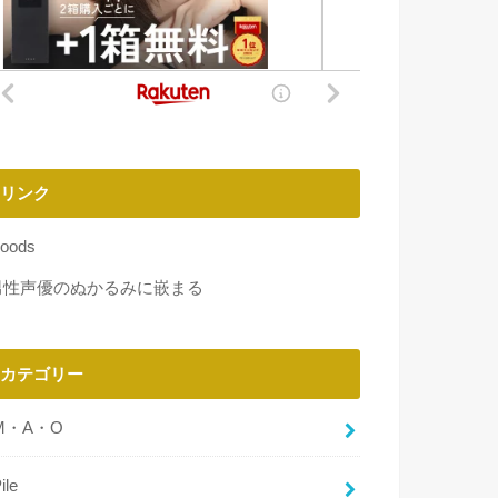
リンク
oods
男性声優のぬかるみに嵌まる
カテゴリー
M・A・O
ile