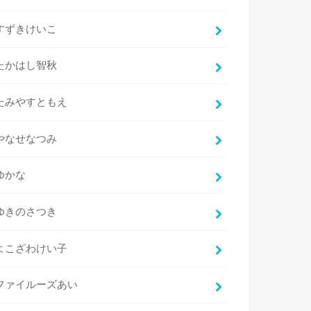
すずきけいこ
たかはし智秋
たみやすともえ
やなせなつみ
ゆかな
ゆきのさつき
よこざわけい子
ファイルーズあい