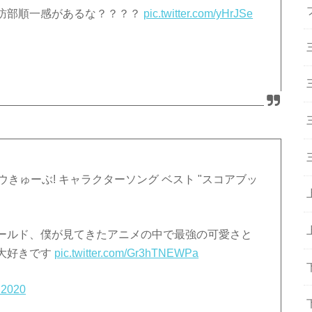
訪部順一感があるな？？？？
pic.twitter.com/yHrJSe
ウきゅーぶ! キャラクターソング ベスト "スコアブッ
ールド、僕が見てきたアニメの中で最強の可愛さと
大好きです
pic.twitter.com/Gr3hTNEWPa
, 2020