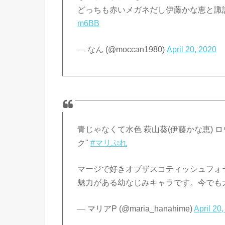
どっちも赤いメガネだし伊藤かな恵と諏
m6BB
— なん (@moccan1980)
April 20, 2020
青じゃなくて水色 萩山葵(伊藤かな恵) ロ
ク"
#マリぷれ
マージで好きオブザスコティッシュフォ
魅力がある幼なじみキャラです。今でも
— マリアP (@maria_hanahime)
April 20