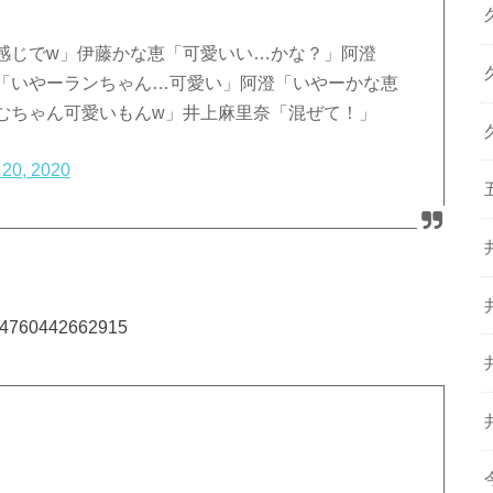
感じでw」伊藤かな恵「可愛いい…かな？」阿澄
「いやーランちゃん…可愛い」阿澄「いやーかな恵
あむちゃん可愛いもんw」井上麻里奈「混ぜて！」
l 20, 2020
2234760442662915