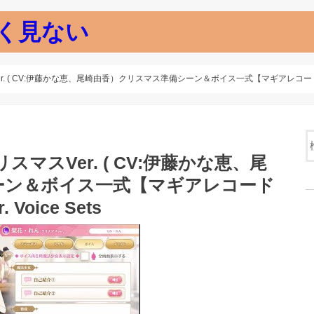
く見ない
 CV:伊藤かな恵、尾崎由香）クリスマス準備シーン＆ボイス一式【マギアレコード 】Rika & Ren
マスVer. ( CV:伊藤かな恵、尾
ーン＆ボイス一式【マギアレコード
. Voice Sets