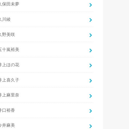
久保田未夢
久川綾
久野美咲
五十嵐裕美
井上ほの花
井上喜久子
井上麻里奈
井口裕香
今井麻美