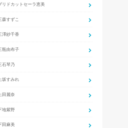
ブリドカットセーラ恵美
三森すずこ
三澤紗千香
三瓶由布子
三石琴乃
上坂すみれ
上田麗奈
下地紫野
下田麻美