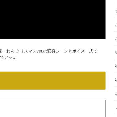
梨花・れん クリスマスver.の変身シーンとボイス一式で
画でアッ…