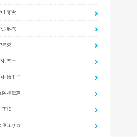
中上育実
中原麻衣
中島愛
中村悠一
中村繪里子
丸岡和佳奈
丹下桜
久保ユリカ