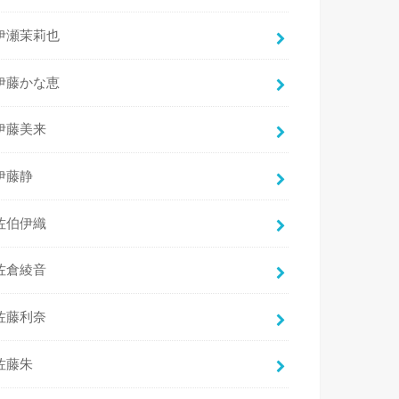
伊瀬茉莉也
伊藤かな恵
伊藤美来
伊藤静
佐伯伊織
佐倉綾音
佐藤利奈
佐藤朱