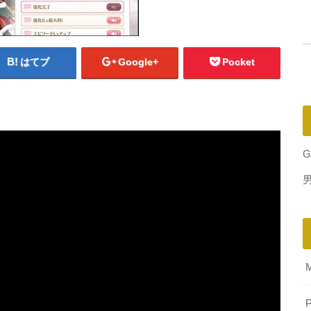
はてブ
Google+
Pocket
G
P