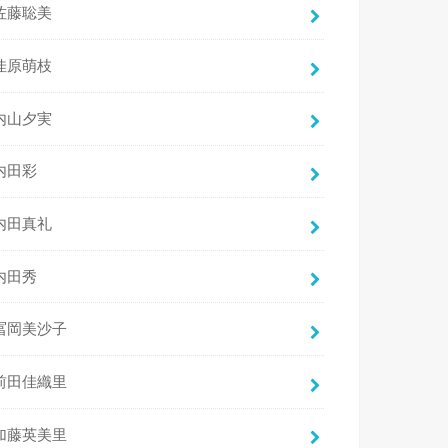
佐藤聡美
佳原萌枝
内山夕実
内田彩
内田真礼
内田秀
冨岡美沙子
前田佳織里
加藤英美里