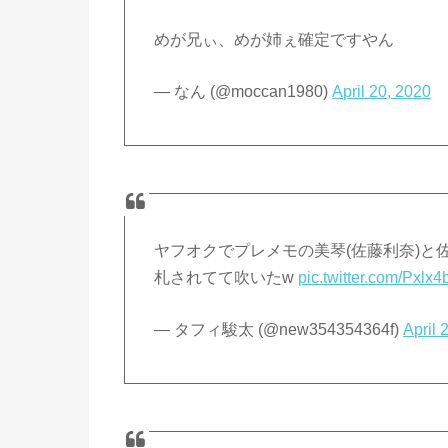
めが兄ぃ、めが姉ぇ確定ですやん
— なん (@moccan1980)
April 20, 2020
ヤフオクでプレメモの美琴(佐藤利奈)と佐
札されてて吹いたw
pic.twitter.com/Pxlx
— タフィ駿太 (@new354354364f)
April 