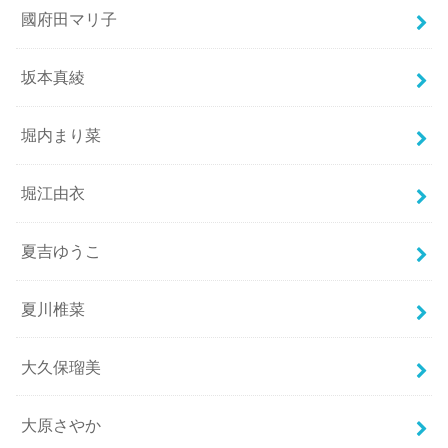
國府田マリ子
坂本真綾
堀内まり菜
堀江由衣
夏吉ゆうこ
夏川椎菜
大久保瑠美
大原さやか