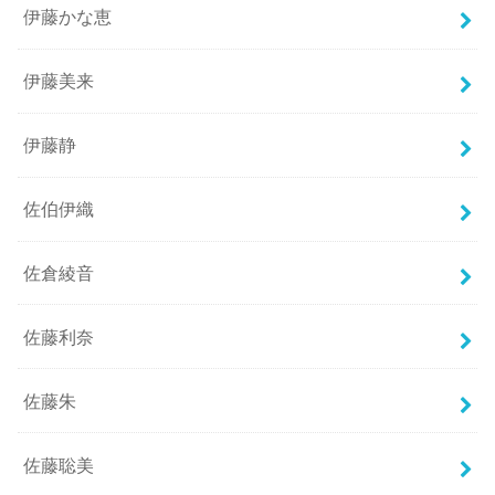
伊藤かな恵
伊藤美来
伊藤静
佐伯伊織
佐倉綾音
佐藤利奈
佐藤朱
佐藤聡美