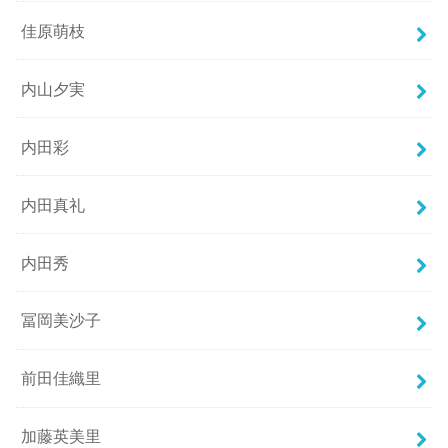
佳原萌枝
内山夕実
内田彩
内田真礼
内田秀
冨岡美沙子
前田佳織里
加藤英美里