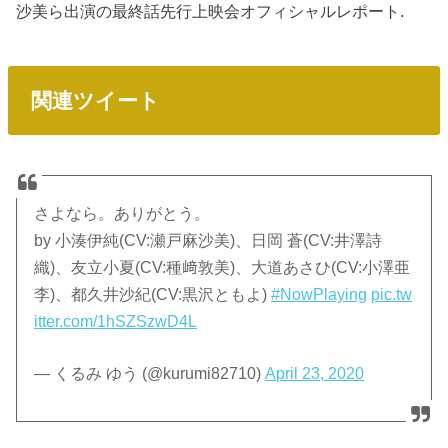
沙美ら出演の最終話先行上映会オフィシャルレポート.
関連ツイート
さよなら。ありがとう。
by 小湊伊純(CV:瀬戸麻沙美)、日岡 蒼(CV:井澤詩
織)、友立小夏(CV:種﨑敦美)、大道あさひ(CV:小澤亜
李)、都久井沙紀(CV:黒沢ともよ)
#NowPlaying
pic.tw
itter.com/1hSZSzwD4L
— くるみ ゆう (@kurumi82710)
April 23, 2020