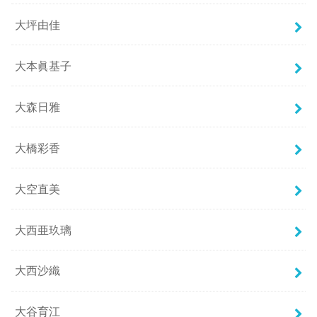
大坪由佳
大本眞基子
大森日雅
大橋彩香
大空直美
大西亜玖璃
大西沙織
大谷育江