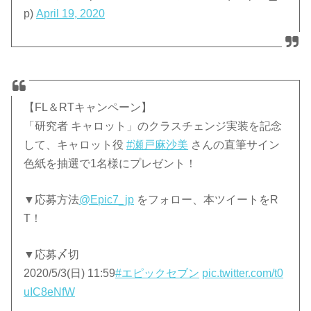
p)
April 19, 2020
【FL＆RTキャンペーン】
「研究者 キャロット」のクラスチェンジ実装を記念
して、キャロット役
#瀬戸麻沙美
さんの直筆サイン
色紙を抽選で1名様にプレゼント！
▼応募方法
@Epic7_jp
をフォロー、本ツイートをR
T！
▼応募〆切
2020/5/3(日) 11:59
#エピックセブン
pic.twitter.com/t0
uIC8eNfW