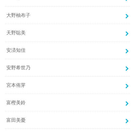
大野柚布子
天野聡美
安済知佳
安野希世乃
宮本侑芽
富樫美鈴
富田美憂