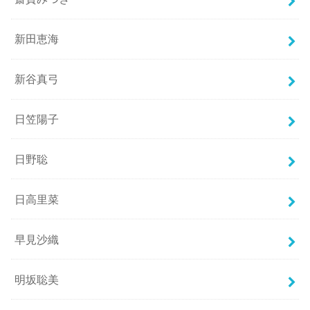
新田恵海
新谷真弓
日笠陽子
日野聡
日高里菜
早見沙織
明坂聡美