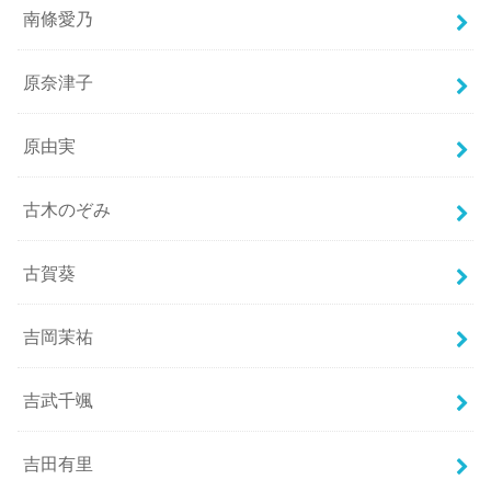
南條愛乃
原奈津子
原由実
古木のぞみ
古賀葵
吉岡茉祐
吉武千颯
吉田有里