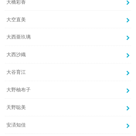
大橋彩香
大空直美
大西亜玖璃
大西沙織
大谷育江
大野柚布子
天野聡美
安済知佳