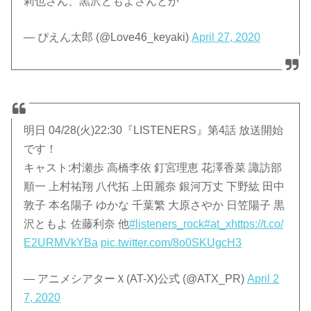
莉也さん、黒沢ともよさんとか
— ぴえん太郎 (@Love46_keyaki)
April 27, 2020
明日 04/28(火)22:30『LISTENERS』第4話 放送開始
です！
キャスト:村瀬歩 高橋李依 釘宮理恵 花澤香菜 諏訪部
順一 上村祐翔 八代拓 上田麗奈 銀河万丈 下野紘 田中
敦子 本名陽子 ゆかな 千葉繁 大原さやか 日笠陽子 黒
沢ともよ 佐藤利奈 他
#listeners_rock
#at_x
https://t.co/
E2URMVkYBa
pic.twitter.com/8o0SKUgcH3
— アニメシアターＸ(AT-X)公式 (@ATX_PR)
April 2
7, 2020