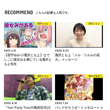
RECOMMEND
こちらの記事も人気です。
黒沢ともよ
黒沢ともよ
2021.4.13
2020.8.29
【花守ゆみり/黒沢ともよ】なで
黒沢ともよ「メル・リルルの花
しこに彼女みを感じている黒沢と
火」メッセージ
もよ先生
黒沢ともよ
黒沢ともよ
2020.8.10
2020.1.30
「Yes! Party Time!!/島村卯月(大
バンドやろうぜ！トゥモロートゥ