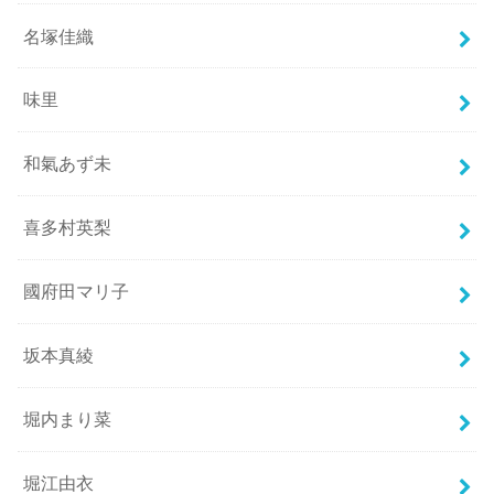
名塚佳織
味里
和氣あず未
喜多村英梨
國府田マリ子
坂本真綾
堀内まり菜
堀江由衣