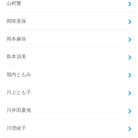
山村響
岡咲美保
岡本麻弥
島本須美
嶺内ともみ
川上とも子
川井田夏海
川澄綾子