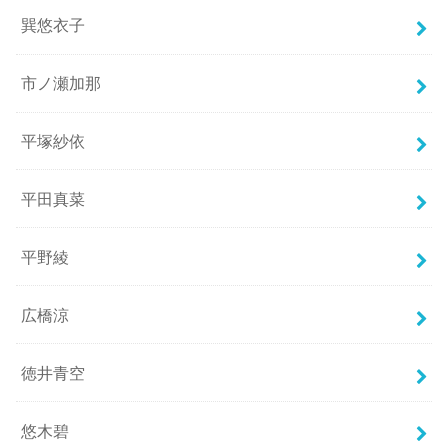
巽悠衣子
市ノ瀬加那
平塚紗依
平田真菜
平野綾
広橋涼
徳井青空
悠木碧