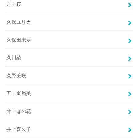
丹下桜
久保ユリカ
久保田未夢
久川綾
久野美咲
五十嵐裕美
井上ほの花
井上喜久子