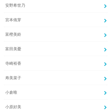
安野希世乃
宮本侑芽
富樫美鈴
富田美憂
寺崎裕香
寿美菜子
小倉唯
小原好美