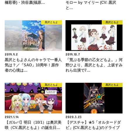
橋彩香)・渋谷凛(福原…
モロー by マイリー (CV: 黒沢
と…
黒沢ともよ
黒沢ともよ
2019.9.2
2019.10.7
黒沢ともよさんのキャラで一番人
「荒ぶる季節の乙女どもよ。」河
気は？／「SAO」10周年！原作
野ひより、黒沢ともよ、上坂すみ
者の心境は…
れら出演で7…
黒沢ともよ
黒沢ともよ
2021.1.14
2020.3.23
【ガルパ】明日（10/1）は奥沢美
【デスチャ】★5「オルタードダ
咲（CV.黒沢ともよ）の誕生日…
ビ」(CV.黒沢ともよ)のドライブ