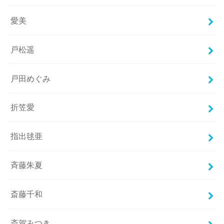
愛美
戸松遥
戸田めぐみ
折笠愛
指出毬亜
斉藤朱夏
斎藤千和
斎賀みつき