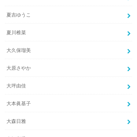
夏吉ゆうこ
夏川椎菜
大久保瑠美
大原さやか
大坪由佳
大本眞基子
大森日雅