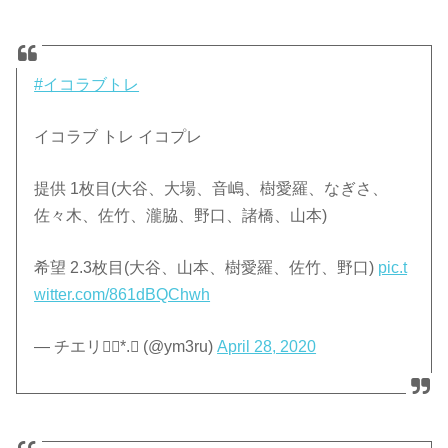
#イコラブトレ
イコラブ トレ イコプレ
提供 1枚目(大谷、大場、音嶋、樹愛羅、なぎさ、
佐々木、佐竹、瀧脇、野口、諸橋、山本)
希望 2.3枚目(大谷、山本、樹愛羅、佐竹、野口)
pic.t
witter.com/861dBQChwh
— チエリ❁⃘*.ﾟ (@ym3ru)
April 28, 2020