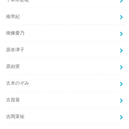
南早紀
南條愛乃
原奈津子
原由実
古木のぞみ
古賀葵
吉岡茉祐