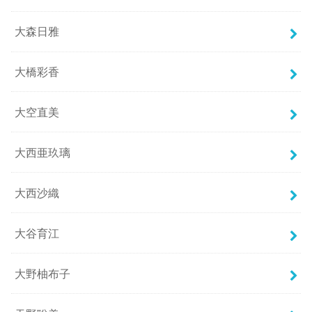
大森日雅
大橋彩香
大空直美
大西亜玖璃
大西沙織
大谷育江
大野柚布子