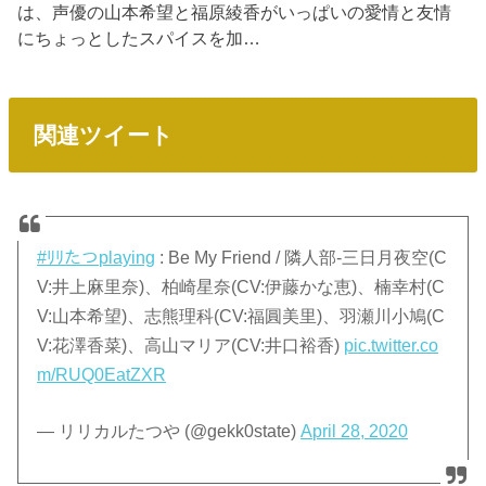
は、声優の山本希望と福原綾香がいっぱいの愛情と友情
にちょっとしたスパイスを加…
関連ツイート
#ﾘﾘたつplaying
: Be My Friend / 隣人部-三日月夜空(C
V:井上麻里奈)、柏崎星奈(CV:伊藤かな恵)、楠幸村(C
V:山本希望)、志熊理科(CV:福圓美里)、羽瀬川小鳩(C
V:花澤香菜)、高山マリア(CV:井口裕香)
pic.twitter.co
m/RUQ0EatZXR
— リリカルたつや (@gekk0state)
April 28, 2020