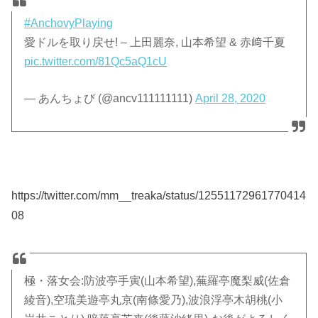
#AnchovyPlaying
愛ドルを取り戻せ! – 上田麗奈, 山本希望 & 赤﨑千夏
pic.twitter.com/81Qc5aQ1cU
— あんちょび (@ancv111111111)
April 28, 2020
https://twitter.com/mm__treaka/status/12551172961770414
08
極・落女会:防波亭手寅(山本希望),蕪羅亭魔梨威(佐倉
綾音),空琉美遊亭丸京(南條愛乃),波浪浮亭木胡桃(小