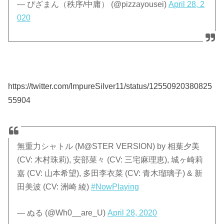
— ぴざまん（秩序/中庸） (@pizzayousei)
April 28, 2
020
https://twitter.com/ImpureSilver11/status/12550920380825
55904
無重力シャトル (M@STER VERSION) by 相葉夕美
(CV: 木村珠莉), 安部菜々 (CV: 三宅麻理恵), 城ヶ崎莉
嘉 (CV: 山本希望), 多田李衣菜 (CV: 青木瑠璃子) & 新
田美波 (CV: 洲崎 綾)
#NowPlaying
— ぬる (@Wh0__are_U)
April 28, 2020