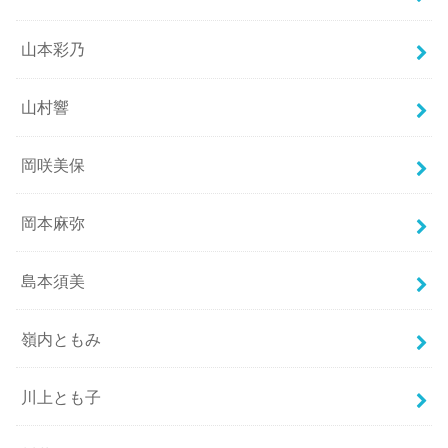
山本彩乃
山村響
岡咲美保
岡本麻弥
島本須美
嶺内ともみ
川上とも子