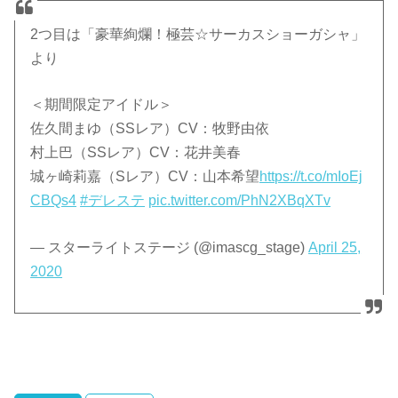
2つ目は「豪華絢爛！極芸☆サーカスショーガシャ」
より
＜期間限定アイドル＞
佐久間まゆ（SSレア）CV：牧野由依
村上巴（SSレア）CV：花井美春
城ヶ崎莉嘉（Sレア）CV：山本希望
https://t.co/mIoEj
CBQs4
#デレステ
pic.twitter.com/PhN2XBqXTv
— スターライトステージ (@imascg_stage)
April 25,
2020