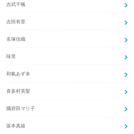
吉武千颯
吉田有里
名塚佳織
味里
和氣あず未
喜多村英梨
國府田マリ子
坂本真綾