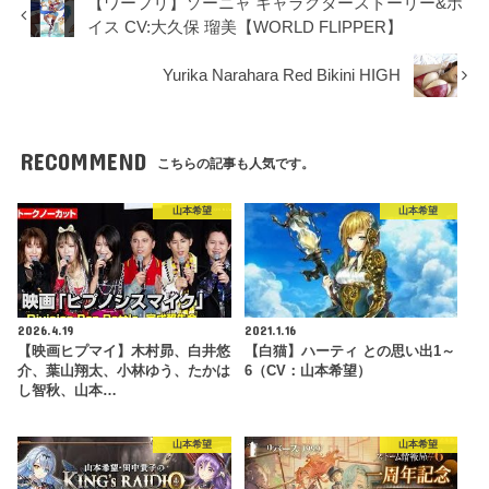
【ワーフリ】ソーニャ キャラクターストーリー&ボ
イス CV:大久保 瑠美【WORLD FLIPPER】
Yurika Narahara Red Bikini HIGH
RECOMMEND
こちらの記事も人気です。
山本希望
山本希望
2026.4.19
2021.1.16
【映画ヒプマイ】木村昴、白井悠
【白猫】ハーティ との思い出1～
介、葉山翔太、小林ゆう、たかは
6（CV：山本希望）
し智秋、山本…
山本希望
山本希望