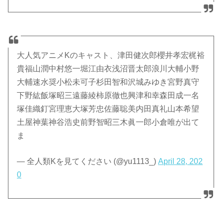
大人気アニメKのキャスト、津田健次郎櫻井孝宏梶裕
貴福山潤中村悠一堀江由衣浅沼晋太郎浪川大輔小野
大輔速水奨小松未可子杉田智和沢城みゆき宮野真守
下野紘飯塚昭三遠藤綾柿原徹也興津和幸森田成一名
塚佳織釘宮理恵大塚芳忠佐藤聡美内田真礼山本希望
土屋神葉神谷浩史前野智昭三木眞一郎小倉唯が出て
ま
— 全人類Kを見てください (@yu1113_)
April 28, 202
0