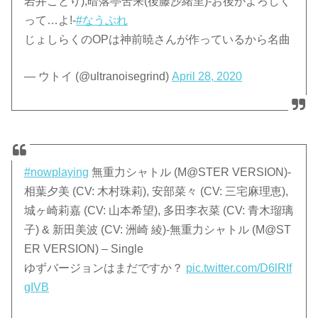
岩井ことり),暗落亭苦来(後藤沙緒里)-お後がよろしく
って…よ!-
#なうぷれ
じょしらくのOPは神前暁さんが作っているから名曲
— ウトイ (@ultranoisegrind)
April 28, 2020
#nowplaying
無重力シャトル (M@STER VERSION)-
相葉夕美 (CV: 木村珠莉), 安部菜々 (CV: 三宅麻理恵),
城ヶ崎莉嘉 (CV: 山本希望), 多田李衣菜 (CV: 青木瑠璃
子) & 新田美波 (CV: 洲崎 綾)-無重力シャトル (M@ST
ER VERSION) – Single
ゆずバージョンはまだですか？
pic.twitter.com/D6lRIf
gIVB