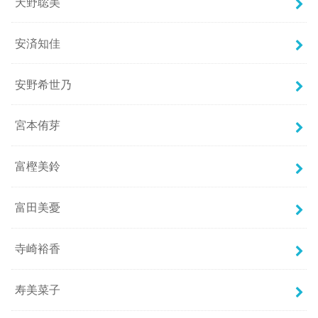
天野聡美
安済知佳
安野希世乃
宮本侑芽
富樫美鈴
富田美憂
寺崎裕香
寿美菜子