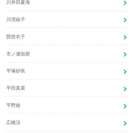
川井田夏海
川澄綾子
巽悠衣子
市ノ瀬加那
平塚紗依
平田真菜
平野綾
広橋涼