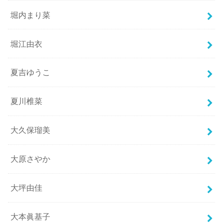
堀内まり菜
堀江由衣
夏吉ゆうこ
夏川椎菜
大久保瑠美
大原さやか
大坪由佳
大本眞基子