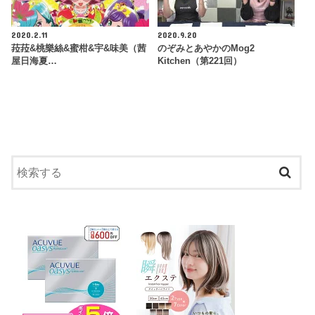
2020.2.11
2020.9.20
菈菈&桃樂絲&蜜柑&宇&味美（茜
のぞみとあやかのMog2
屋日海夏…
Kitchen（第221回）