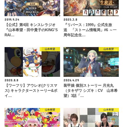
2019.9.24
2025.3.8
【公式】第4回 キンスレラジオ
『リバース：1999』公式生放
『山本希望・田中貴子のKING’S
送 「ストーム情報局」#6 ～一
RAI…
周年記念生…
山本希望
山本希望
2020.8.8
2026.4.29
【ワーフリ】アウレオ(クリスマ
装甲娘 個別ストーリー 月光丸
ス) キャラクターストーリー&ボ
（タキザワ シズキ：CV 山本希
イ…
望）3話「…
山本希望
山本希望