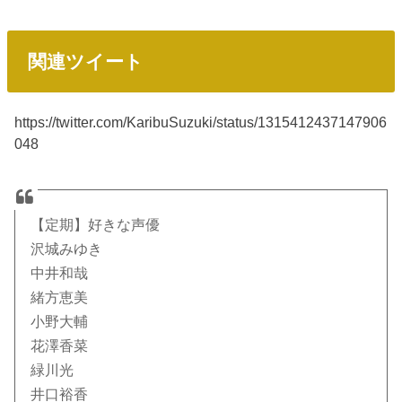
関連ツイート
https://twitter.com/KaribuSuzuki/status/1315412437147906
048
【定期】好きな声優
沢城みゆき
中井和哉
緒方恵美
小野大輔
花澤香菜
緑川光
井口裕香