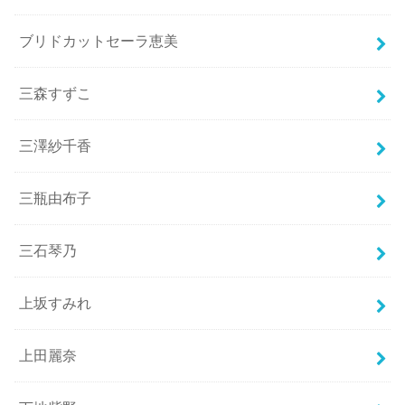
ブリドカットセーラ恵美
三森すずこ
三澤紗千香
三瓶由布子
三石琴乃
上坂すみれ
上田麗奈