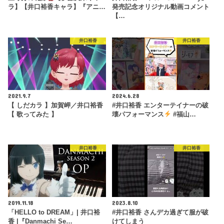
ラ】【井口裕香キャラ】『アニ…
発売記念オリジナル動画コメント
【…
井口裕香
井口裕香
2021.9.7
2024.6.28
【 しだカラ 】加賀岬／井口裕香
#井口裕香 エンターテイナーの破
【 歌ってみた 】
壊パフォーマンス
#福山…
井口裕香
井口裕香
2019.11.18
2023.8.10
「HELLO to DREAM」| 井口裕
#井口裕香 さんデカ過ぎて服が破
香 |『Danmachi Se…
けてしまう