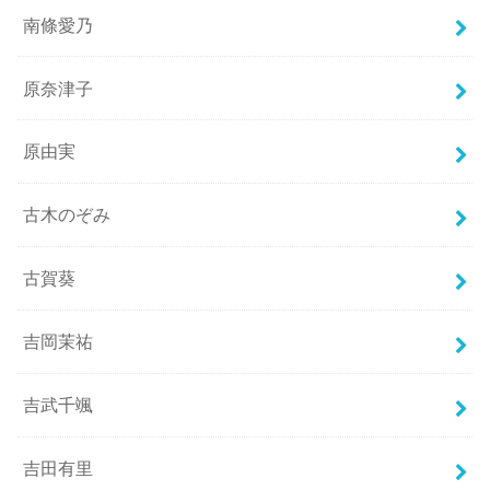
南條愛乃
原奈津子
原由実
古木のぞみ
古賀葵
吉岡茉祐
吉武千颯
吉田有里