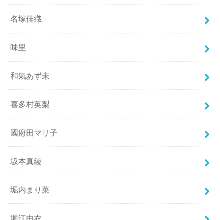
名塚佳織
味里
和氣あず未
喜多村英梨
國府田マリ子
坂本真綾
堀内まり菜
堀江由衣