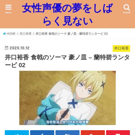
女性声優の夢をしば
menu
search
らく見ない
HOME
井口裕香
井口裕香 食戟のソーマ 豪ノ皿 - 蘭特碧ランタービ 02
2020.10.12
井口裕香
井口裕香 食戟のソーマ 豪ノ皿 – 蘭特碧ランタ
ービ 02