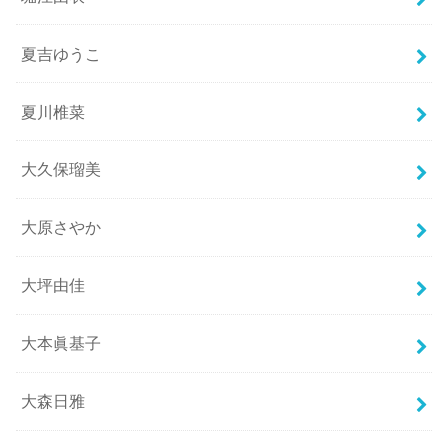
夏吉ゆうこ
夏川椎菜
大久保瑠美
大原さやか
大坪由佳
大本眞基子
大森日雅