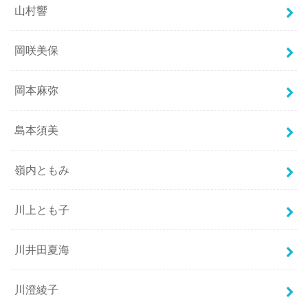
山村響
岡咲美保
岡本麻弥
島本須美
嶺内ともみ
川上とも子
川井田夏海
川澄綾子