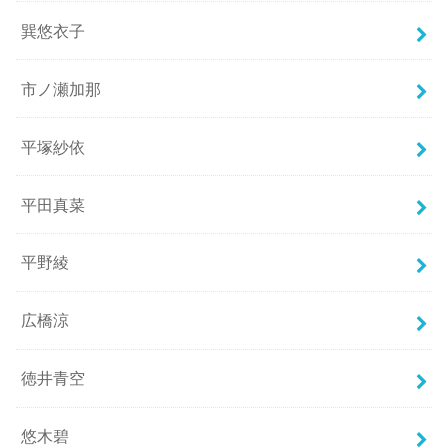
巽悠衣子
市ノ瀬加那
平塚紗依
平田真菜
平野綾
広橋涼
徳井青空
悠木碧