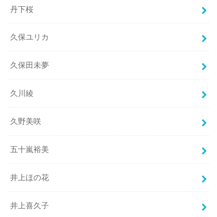
丹下桜
久保ユリカ
久保田未夢
久川綾
久野美咲
五十嵐裕美
井上ほの花
井上喜久子