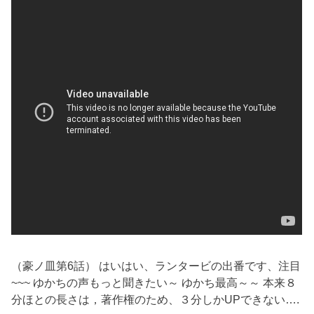
（豪ノ皿第6話） はいはい、ランタービの出番です、注目
~~~ ゆかちの声もっと聞きたい～ ゆかち最高～～ 本来８
分ほとの長さは，著作権のため、３分しかUPできない….