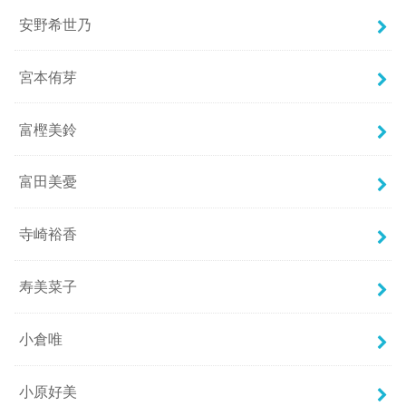
安野希世乃
宮本侑芽
富樫美鈴
富田美憂
寺崎裕香
寿美菜子
小倉唯
小原好美