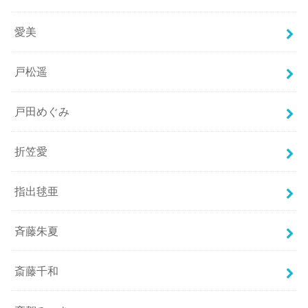
愛美
戸松遥
戸田めぐみ
折笠愛
指出毬亜
斉藤朱夏
斎藤千和