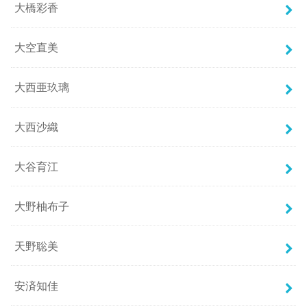
大橋彩香
大空直美
大西亜玖璃
大西沙織
大谷育江
大野柚布子
天野聡美
安済知佳