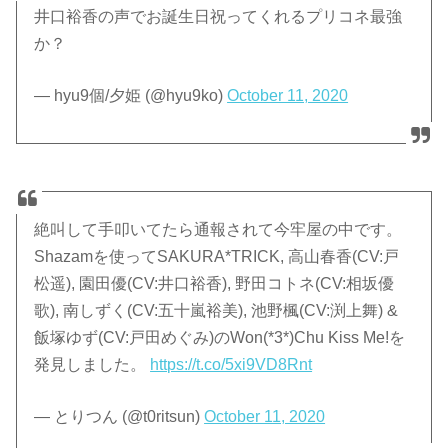
井口裕香の声でお誕生日祝ってくれるプリコネ最強
か？
— hyu9個/夕姫 (@hyu9ko)
October 11, 2020
絶叫して手叩いてたら通報されて今牢屋の中です。
Shazamを使ってSAKURA*TRICK, 高山春香(CV:戸
松遥), 園田優(CV:井口裕香), 野田コトネ(CV:相坂優
歌), 南しずく(CV:五十嵐裕美), 池野楓(CV:渕上舞) &
飯塚ゆず(CV:戸田めぐみ)のWon(*3*)Chu Kiss Me!を
発見しました。
https://t.co/5xi9VD8Rnt
— とりつん (@t0ritsun)
October 11, 2020