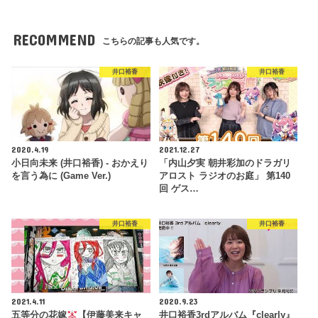
RECOMMEND
こちらの記事も人気です。
井口裕香
井口裕香
2020.4.19
2021.12.27
小日向未来 (井口裕香) - おかえり
「内山夕実 朝井彩加のドラガリ
を言う為に (Game Ver.)
アロスト ラジオのお庭」 第140
回 ゲス…
井口裕香
井口裕香
2021.4.11
2020.9.23
五等分の花嫁
【伊藤美来キャ
井口裕香3rdアルバム『clearly』