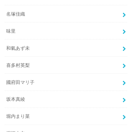
名塚佳織
味里
和氣あず未
喜多村英梨
國府田マリ子
坂本真綾
堀内まり菜