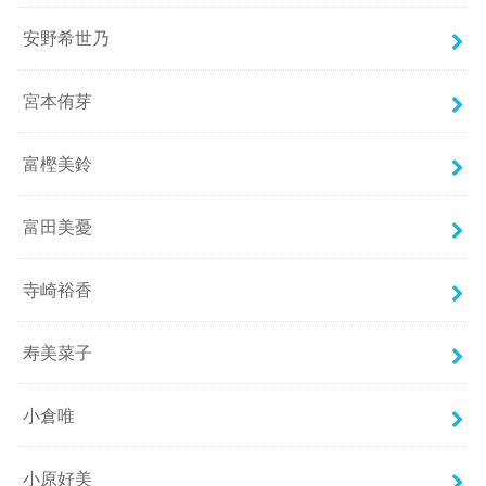
安野希世乃
宮本侑芽
富樫美鈴
富田美憂
寺崎裕香
寿美菜子
小倉唯
小原好美