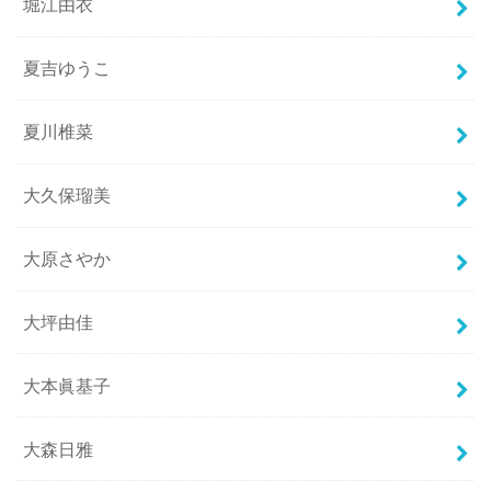
堀江由衣
夏吉ゆうこ
夏川椎菜
大久保瑠美
大原さやか
大坪由佳
大本眞基子
大森日雅