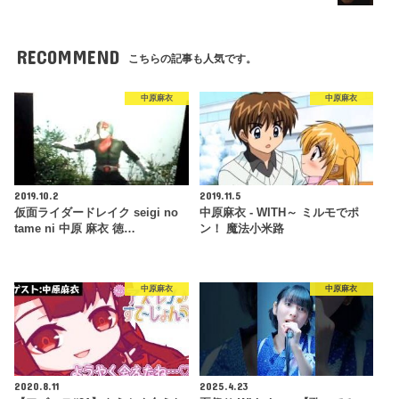
RECOMMEND
こちらの記事も人気です。
中原麻衣
中原麻衣
2019.10.2
2019.11.5
仮面ライダードレイク seigi no
中原麻衣 - WITH～ ミルモでポ
tame ni 中原 麻衣 徳…
ン！ 魔法小米路
中原麻衣
中原麻衣
2020.8.11
2025.4.23