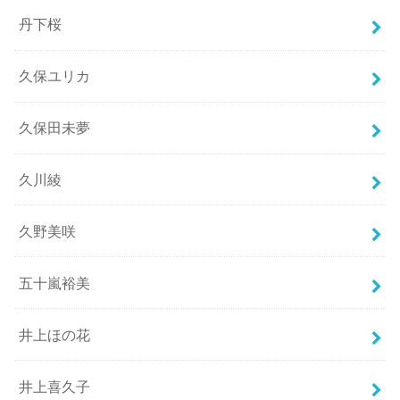
丹下桜
久保ユリカ
久保田未夢
久川綾
久野美咲
五十嵐裕美
井上ほの花
井上喜久子