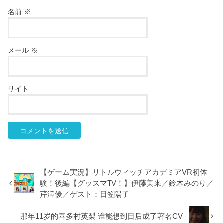
名前
※
メール
※
サイト
【ゲーム実況】リトルウィッチアカデミアVR初体
験！後編【グッスマTV！】伊藤美来／鈴木みのり／
芹澤優／ゲスト：日笠陽子
那年11岁的喜多村英梨 谁能想到日后成了著名CV