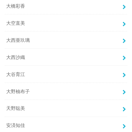
大橋彩香
大空直美
大西亜玖璃
大西沙織
大谷育江
大野柚布子
天野聡美
安済知佳