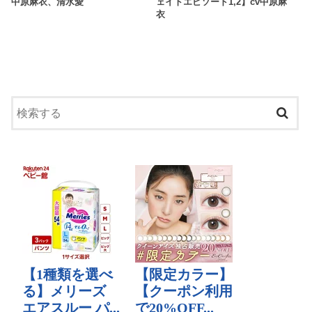
中原麻衣、清水愛
ェイトエピソード1,2】cv中原麻
衣