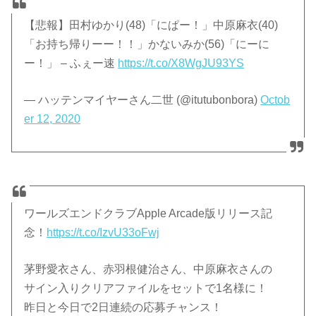
【悲報】田村ゆかり(48)「にぱー！」中原麻衣(40)
「お持ち帰りーー！！」かないみか(56)「にーに
ー！」 – ふぇー速
https://t.co/X8WgJU93YS
— ハッテンマイヤーさん二世 (@itutubonbora)
Octob
er 12, 2020
ワールズエンドクラブApple Arcade版リリース記
念！
https://t.co/IzvU33oFwj
茅野愛衣さん、赤羽根健治さん、中原麻衣さんの
サイン入りクリアファイルをセットで1名様に！
昨日と今日で2日連続の応募チャンス！