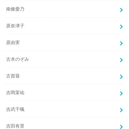
南條愛乃
原奈津子
原由実
古木のぞみ
古賀葵
吉岡茉祐
吉武千颯
吉田有里