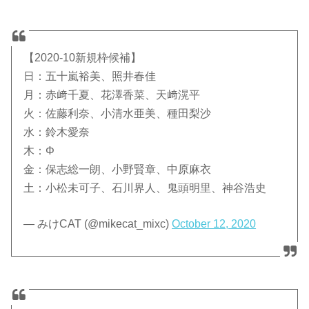
【2020-10新規枠候補】
日：五十嵐裕美、照井春佳
月：赤﨑千夏、花澤香菜、天﨑滉平
火：佐藤利奈、小清水亜美、種田梨沙
水：鈴木愛奈
木：Φ
金：保志総一朗、小野賢章、中原麻衣
土：小松未可子、石川界人、鬼頭明里、神谷浩史
— みけCAT (@mikecat_mixc)
October 12, 2020