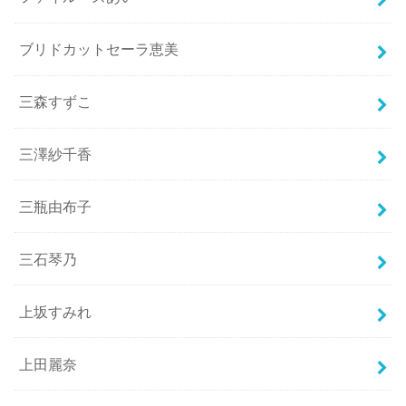
ブリドカットセーラ恵美
三森すずこ
三澤紗千香
三瓶由布子
三石琴乃
上坂すみれ
上田麗奈