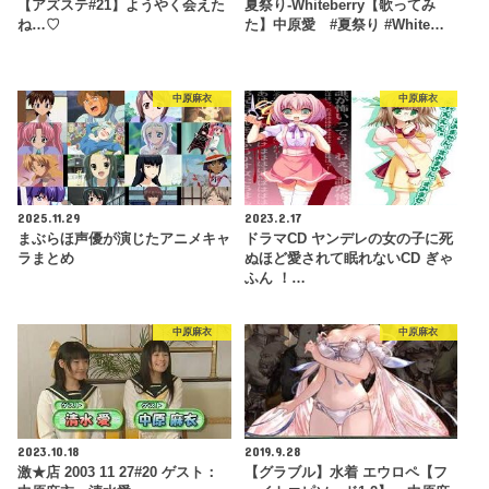
【アズステ#21】ようやく会えた
夏祭り-Whiteberry【歌ってみ
ね…♡
た】中原愛 #夏祭り #White…
中原麻衣
中原麻衣
2025.11.29
2023.2.17
まぶらほ声優が演じたアニメキャ
ドラマCD ヤンデレの女の子に死
ラまとめ
ぬほど愛されて眠れないCD ぎゃ
ふん ！…
中原麻衣
中原麻衣
2023.10.18
2019.9.28
激★店 2003 11 27#20 ゲスト：
【グラブル】水着 エウロペ【フ