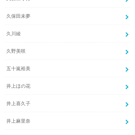
久保田未夢
久川綾
久野美咲
五十嵐裕美
井上ほの花
井上喜久子
井上麻里奈