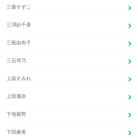
三森すずこ
三澤紗千香
三瓶由布子
三石琴乃
上坂すみれ
上田麗奈
下地紫野
下田麻美