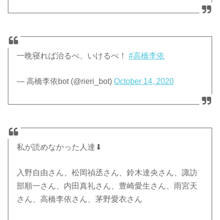
一晩寝れば治るべ、いけるべ！
#高橋李依
— 高橋李依bot (@rieri_bot)
October 14, 2020
私が読めなかった人達⬇
入野自由さん、松岡禎丞さん、鈴木達央さん、諏訪
部順一さん、内田真礼さん、豊崎愛生さん、雨宮天
さん、高橋李依さん、茅野愛衣さん