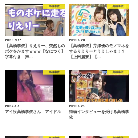
高橋李依
高橋李依
2020.9.17
2019.6.20
【高橋李依】りえりー、突然もの
【高橋李依】芹澤優のモノマネを
ボケをかますｗｗｗ【なにつく】
するりえりーとうえしゃま！？
字幕付き 声…
【上田麗奈】【…
高橋李依
高橋李依
2024.3.3
2019.6.23
アイ役高橋李依さん アイドル
街頭インタビューを受ける高橋李
依