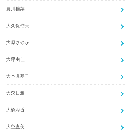
夏川椎菜
大久保瑠美
大原さやか
大坪由佳
大本眞基子
大森日雅
大橋彩香
大空直美