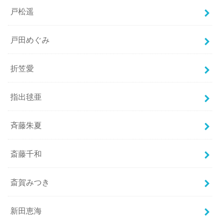
戸松遥
戸田めぐみ
折笠愛
指出毬亜
斉藤朱夏
斎藤千和
斎賀みつき
新田恵海