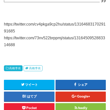
https://twitter.com/cv4pkga9cp2hu/status/13164683170291
91685
https://twitter.com/73nv522brppmj/status/13164509528833
14688
高橋李依
高橋李依
ツイート
シェア
はてブ
Google+
Pocket
feedly