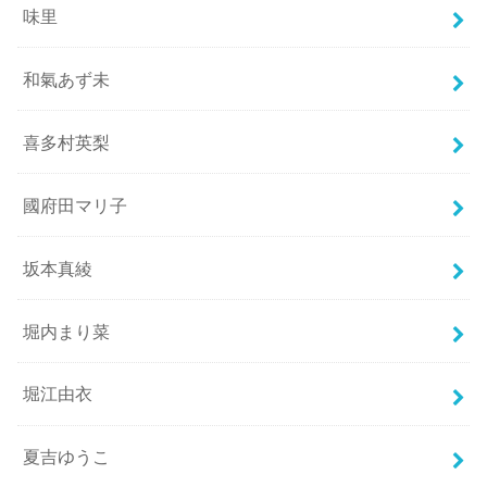
味里
和氣あず未
喜多村英梨
國府田マリ子
坂本真綾
堀内まり菜
堀江由衣
夏吉ゆうこ