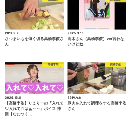
高橋李依
高橋李依
2019.5.2
2025.9.10
さつまいもを薄く切る高橋李依さ
高木さん（高橋李依）ver言わな
ん
いけどね
高橋李依
高橋李依
2020.10.8
2019.4.6
【高橋李依】りえりーの「入れて
豚肉を入れて調理をする高橋李依
♡入れて♡はぁ～～」ボイス 神
さん
回【なにつく…