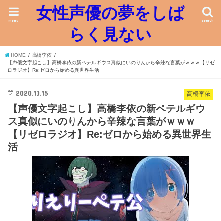
女性声優の夢をしば
menu
search
らく見ない
HOME
高橋李依
【声優文字起こし】高橋李依の新ペテルギウス真似にいのりんから辛辣な言葉がｗｗｗ【リゼ
ロラジオ】Re:ゼロから始める異世界生活
2020.10.15
高橋李依
【声優文字起こし】高橋李依の新ペテルギウ
ス真似にいのりんから辛辣な言葉がｗｗｗ
【リゼロラジオ】Re:ゼロから始める異世界生
活