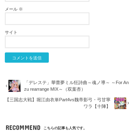
メール
※
サイト
「デレステ」華蕾夢ミル狂詩曲～魂ノ導～ ～For An
zu rearrange MIX～（双葉杏）
【三国志大戦】堀江由衣単Part4vs魏帝影弓・弓甘寧
ワラ【十陣】
RECOMMEND
こちらの記事も人気です。