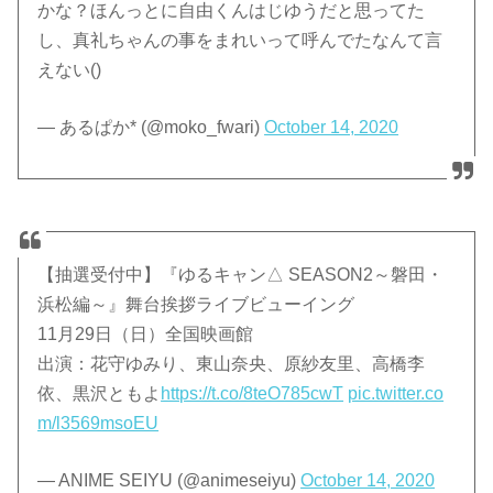
かな？ほんっとに自由くんはじゆうだと思ってた
し、真礼ちゃんの事をまれいって呼んでたなんて言
えない()
— あるぱか* (@moko_fwari)
October 14, 2020
【抽選受付中】『ゆるキャン△ SEASON2～磐田・
浜松編～』舞台挨拶ライブビューイング
11月29日（日）全国映画館
出演：花守ゆみり、東山奈央、原紗友里、高橋李
依、黒沢ともよ
https://t.co/8teO785cwT
pic.twitter.co
m/l3569msoEU
— ANIME SEIYU (@animeseiyu)
October 14, 2020