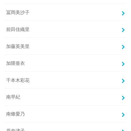
冨岡美沙子
前田佳織里
加藤英美里
加隈亜衣
千本木彩花
南早紀
南條愛乃
原奈津子