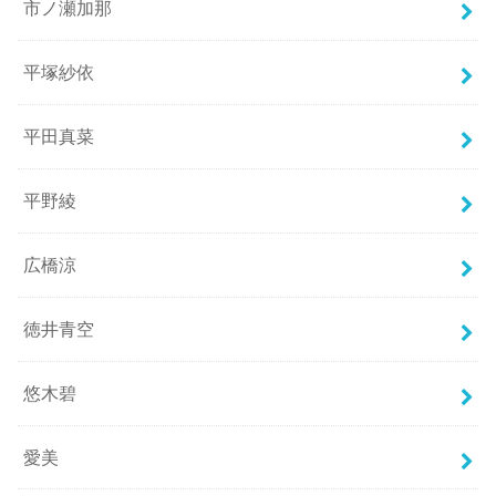
市ノ瀬加那
平塚紗依
平田真菜
平野綾
広橋涼
徳井青空
悠木碧
愛美