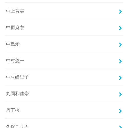
中上育実
中原麻衣
中島愛
中村悠一
中村繪里子
丸岡和佳奈
丹下桜
久保ユリカ