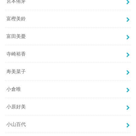
宮本侑芽
富樫美鈴
富田美憂
寺崎裕香
寿美菜子
小倉唯
小原好美
小山百代