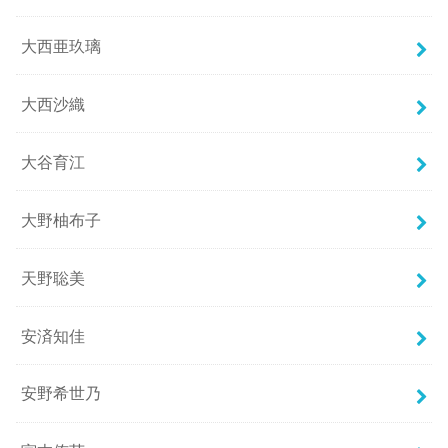
大西亜玖璃
大西沙織
大谷育江
大野柚布子
天野聡美
安済知佳
安野希世乃