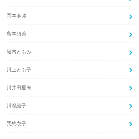
岡本麻弥
島本須美
嶺内ともみ
川上とも子
川井田夏海
川澄綾子
巽悠衣子