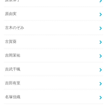
原由実
古木のぞみ
古賀葵
吉岡茉祐
吉武千颯
吉田有里
名塚佳織