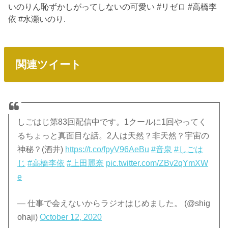
いのりん恥ずかしがってしないの可愛い #リゼロ #高橋李
依 #水瀬いのり.
関連ツイート
しごはじ第83回配信中です。1クールに1回やってく
るちょっと真面目な話。2人は天然？非天然？宇宙の
神秘？(酒井)
https://t.co/fpyV96AeBu
#音泉
#しごは
じ
#高橋李依
#上田麗奈
pic.twitter.com/ZBv2qYmXW
e
— 仕事で会えないからラジオはじめました。 (@shig
ohaji)
October 12, 2020