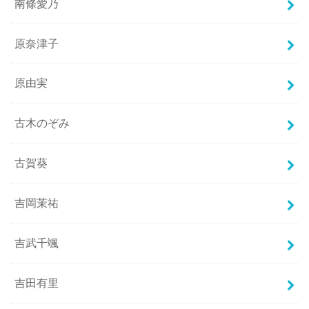
南條愛乃
原奈津子
原由実
古木のぞみ
古賀葵
吉岡茉祐
吉武千颯
吉田有里