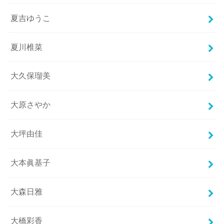
夏吉ゆうこ
夏川椎菜
大久保瑠美
大原さやか
大坪由佳
大本眞基子
大森日雅
大橋彩香