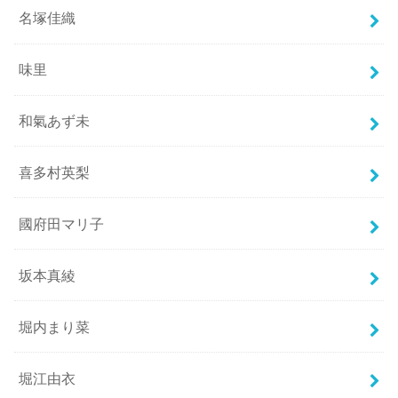
名塚佳織
味里
和氣あず未
喜多村英梨
國府田マリ子
坂本真綾
堀内まり菜
堀江由衣