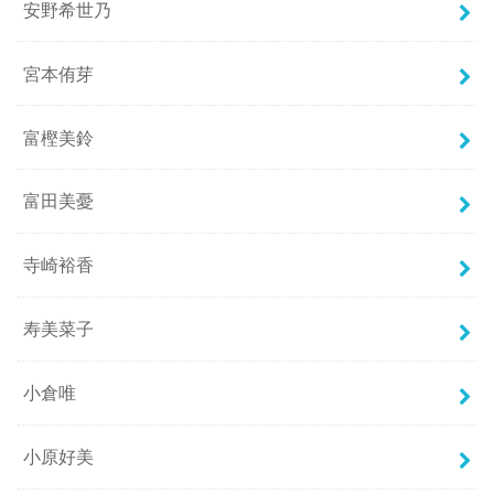
安野希世乃
宮本侑芽
富樫美鈴
富田美憂
寺崎裕香
寿美菜子
小倉唯
小原好美