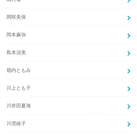
岡咲美保
岡本麻弥
島本須美
嶺内ともみ
川上とも子
川井田夏海
川澄綾子