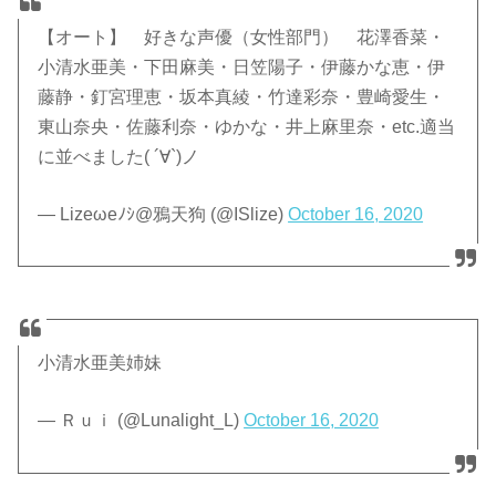
【オート】 好きな声優（女性部門） 花澤香菜・
小清水亜美・下田麻美・日笠陽子・伊藤かな恵・伊
藤静・釘宮理恵・坂本真綾・竹達彩奈・豊崎愛生・
東山奈央・佐藤利奈・ゆかな・井上麻里奈・etc.適当
に並べました( ´∀`)ノ
— Lizeωeﾉｼ@鴉天狗 (@ISlize)
October 16, 2020
小清水亜美姉妹
— Ｒｕｉ (@Lunalight_L)
October 16, 2020