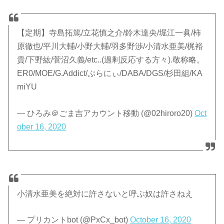
【定期】寺島拓篤/立花慎之介/鈴木達央/堀江一眞/柿
原徹也/平川大輔/小野大輔/羽多野渉/小清水亜美/梶裕
貴/下野紘/菅沼久義/etc..(過剰反応する方々).敬称略。
ER0/MOE/G.Addict/ぷらにぃ/DABA/DGS/杉田組/KA
miYU
— ひろみ＠ごま吉アカウント移動 (@02hiroro20)
Oct
ober 16, 2020
小清水亜美を絶対に許さないと呼ぶ奴は許さねえ
— プリカントbot (@PxCx_bot)
October 16, 2020