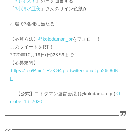
『
#ホオズキ
』の声を担当する
「
#小清水亜美
」さんのサイン色紙が
抽選で3名様に当たる！
【応募方法】
@kotodaman_pr
をフォロー！
このツイートをRT！
2020年10月18日(日)23:59まで！
【応募規約】
https://t.co/Pmn1tRzKG4
pic.twitter.com/Dpb26c8dN
L
— 【公式】コトダマン運営会議 (@kotodaman_pr)
O
ctober 16, 2020