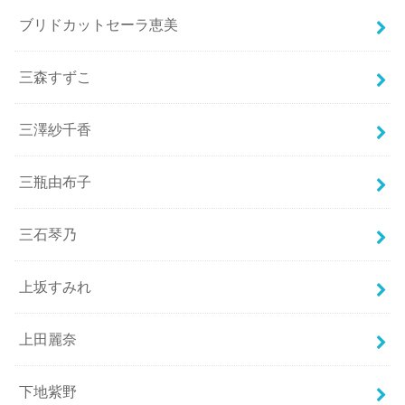
ブリドカットセーラ恵美
三森すずこ
三澤紗千香
三瓶由布子
三石琴乃
上坂すみれ
上田麗奈
下地紫野