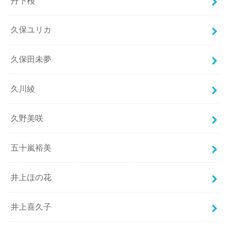
丹下桜
久保ユリカ
久保田未夢
久川綾
久野美咲
五十嵐裕美
井上ほの花
井上喜久子