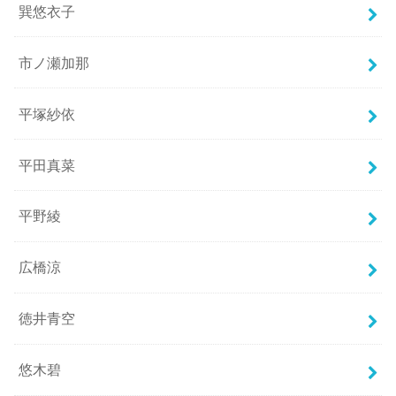
巽悠衣子
市ノ瀬加那
平塚紗依
平田真菜
平野綾
広橋涼
徳井青空
悠木碧