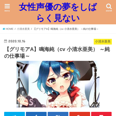
女性声優の夢をしば
menu
search
らく見ない
HOME
小清水亜美
【グリモアA】鳴海純（cv 小清水亜美） ～純の仕事場～
2020.10.16
小清水亜美
【グリモアA】鳴海純（cv 小清水亜美） ～純
の仕事場～