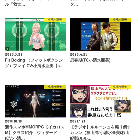
ル「救世…
タ…
小清水亜美
小清水亜美
2020.3.29
2020.4.26
Fit Boxing （フィットボクシン
思春期(TC小清水亜美)
グ）プレイ CV:小清水亜美【s…
小清水亜美
小清水亜美
2019.10.18
2021.1.21
新作スマホMMORPG【イカロス
【ラジオ】ルルーシュを煽り倒す
M】クラス紹介 ウィザード
カレン（福山潤/小清水亜美/杉山
(CV:小清…
紀彰/ルル…