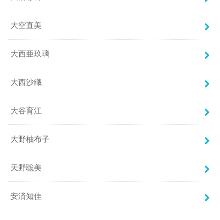
大空直美
大西亜玖璃
大西沙織
大谷育江
大野柚布子
天野聡美
安済知佳