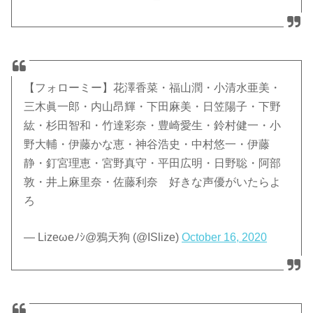
【フォローミー】花澤香菜・福山潤・小清水亜美・
三木眞一郎・内山昂輝・下田麻美・日笠陽子・下野
紘・杉田智和・竹達彩奈・豊崎愛生・鈴村健一・小
野大輔・伊藤かな恵・神谷浩史・中村悠一・伊藤
静・釘宮理恵・宮野真守・平田広明・日野聡・阿部
敦・井上麻里奈・佐藤利奈 好きな声優がいたらよ
ろ
— Lizeωeﾉｼ@鴉天狗 (@ISlize)
October 16, 2020