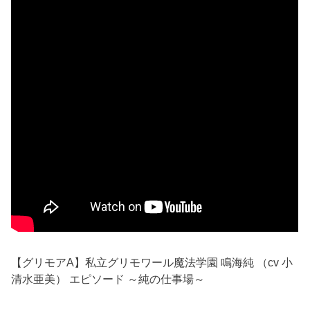
【グリモアA】私立グリモワール魔法学園 鳴海純 （cv 小
清水亜美） エピソード ～純の仕事場～