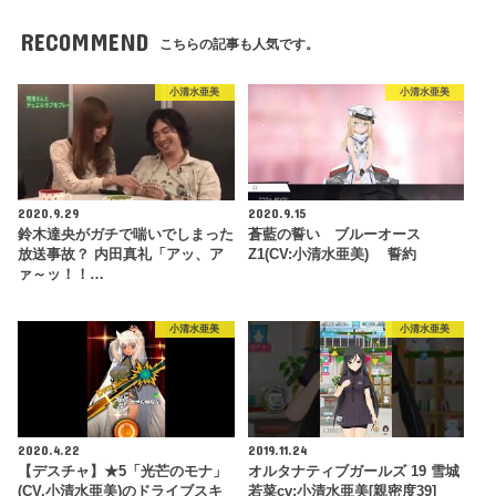
RECOMMEND
こちらの記事も人気です。
小清水亜美
小清水亜美
2020.9.29
2020.9.15
鈴木達央がガチで喘いでしまった
蒼藍の誓い ブルーオース
放送事故？ 内田真礼「アッ、ア
Z1(CV:小清水亜美) 誓約
ァ～ッ！！…
小清水亜美
小清水亜美
2020.4.22
2019.11.24
【デスチャ】★5「光芒のモナ」
オルタナティブガールズ 19 雪城
(CV.小清水亜美)のドライブスキ
若菜cv:小清水亜美[親密度39]