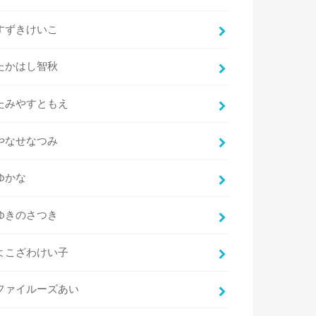
すずきけいこ
たかはし智秋
たみやすともえ
やなせなつみ
ゆかな
ゆきのさつき
よこざわけい子
ファイルーズあい