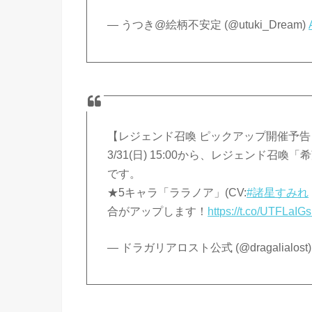
— うつき@絵柄不安定 (@utuki_Dream)
【レジェンド召喚 ピックアップ開催予告
3/31(日) 15:00から、レジェンド
です。
★5キャラ「ララノア」(CV:
#諸星すみれ
合がアップします！
https://t.co/UTFLaIG
— ドラガリアロスト公式 (@dragalialost