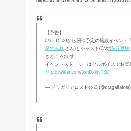
https://twitter.com/neru_ccc/status/1113613
【予告】
3/31 15:00から開催予定の施設イベ
星すみれ
さん)とシャスト(CV:
#花江夏樹
きどころ)です！
イベントストーリーはフルボイスでお楽
リ
pic.twitter.com/3snDxkNT5D
— ドラガリアロスト公式 (@dragalialost