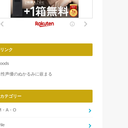
リンク
oods
男性声優のぬかるみに嵌まる
カテゴリー
M・A・O
ile