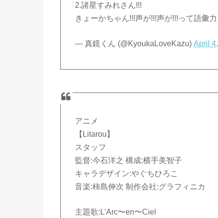
2.諸星すみれさん!!!
きょーかちゃん!!!声が!!!声が!!!って語彙力
— 真鏡くん (@KyoukaLoveKazu)
April 4
アニメ
【Litarou】
スタッフ
監督:今石洋之 構成:横手美智子
キャラデザイン:やぐちひろこ
音楽:柿島伸次 制作会社:グラフィニカ
主題歌:L'Arc〜en〜Ciel