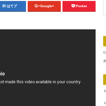
はてブ
Google+
Pocket
G
P