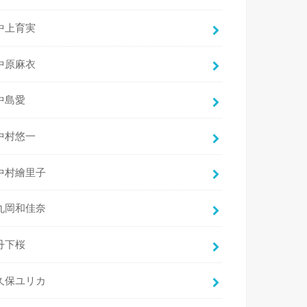
中上育実
中原麻衣
中島愛
中村悠一
中村繪里子
丸岡和佳奈
丹下桜
久保ユリカ