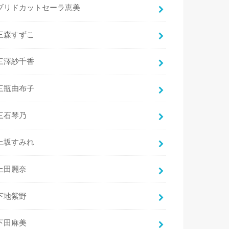
ブリドカットセーラ恵美
三森すずこ
三澤紗千香
三瓶由布子
三石琴乃
上坂すみれ
上田麗奈
下地紫野
下田麻美