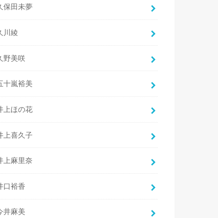
久保田未夢
久川綾
久野美咲
五十嵐裕美
井上ほの花
井上喜久子
井上麻里奈
井口裕香
今井麻美