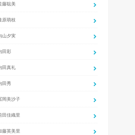
佐藤聡美
佳原萌枝
内山夕実
内田彩
内田真礼
内田秀
冨岡美沙子
前田佳織里
加藤英美里