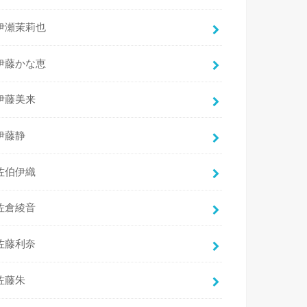
伊瀬茉莉也
伊藤かな恵
伊藤美来
伊藤静
佐伯伊織
佐倉綾音
佐藤利奈
佐藤朱