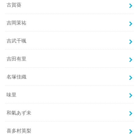
古賀葵
吉岡茉祐
吉武千颯
吉田有里
名塚佳織
味里
和氣あず未
喜多村英梨