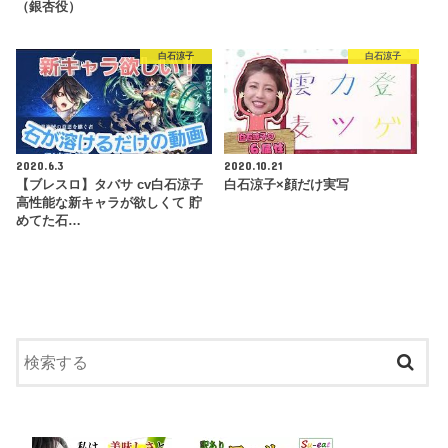
（銀杏役）
白石涼子
白石涼子
2020.6.3
2020.10.21
【ブレスロ】タバサ cv白石涼子
白石涼子×顔だけ実写
高性能な新キャラが欲しくて 貯
めてた石…