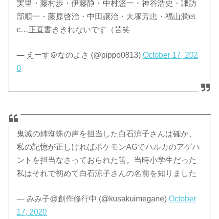
実里・藤村歩・伊藤静・中村悠一・神谷浩史・諏訪
部順一・藤原啓治・中田譲治・大塚芳忠・福山潤et
c…正直書ききれないです（苦笑
— えーす＠なのよさ (@pippo0813)
October 17, 202
0
鬼滅の姉蜘蛛の声を担当した白石涼子さんは確か、
私の記憶が正しければポケモンAGでハルカのアゲハ
ントを担当なさっておられた筈。当時小学生だった
私はそれで初めて白石涼子さんの名前を知りました
— みみ子@創作修行中 (@kusakuimegane)
October
17, 2020