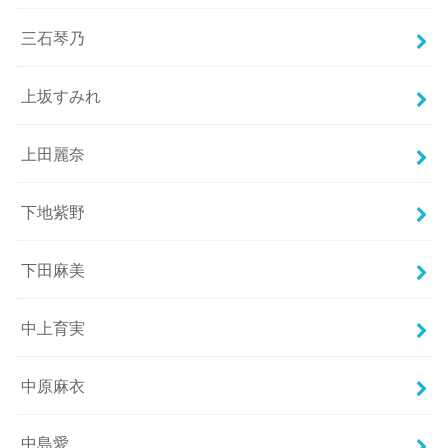
三石琴乃
上坂すみれ
上田麗奈
下地紫野
下田麻美
中上育実
中原麻衣
中島愛