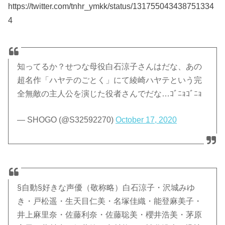
https://twitter.com/tnhr_ymkk/status/131755043438751334
4
知ってるか？せつな母役白石涼子さんはだな、あの
超名作「ハヤテのごとく」にて綾崎ハヤテという完
全無敵の主人公を演じた役者さんでだな…ｺﾞﾆｮｺﾞﾆｮ
— SHOGO (@S32592270)
October 17, 2020
§自動§好きな声優（敬称略）白石涼子・沢城みゆ
き・戸松遥・生天目仁美・名塚佳織・能登麻美子・
井上麻里奈・佐藤利奈・佐藤聡美・櫻井浩美・茅原