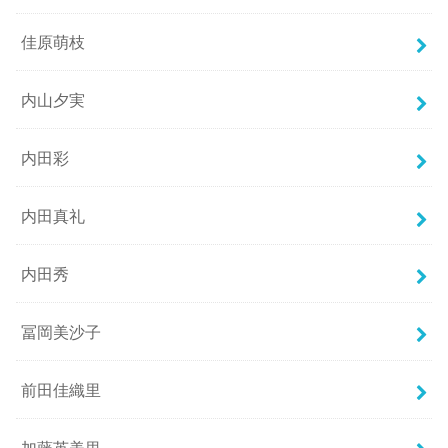
佳原萌枝
内山夕実
内田彩
内田真礼
内田秀
冨岡美沙子
前田佳織里
加藤英美里