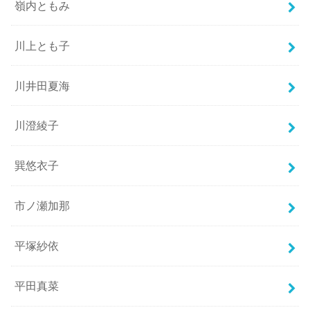
嶺内ともみ
川上とも子
川井田夏海
川澄綾子
巽悠衣子
市ノ瀬加那
平塚紗依
平田真菜