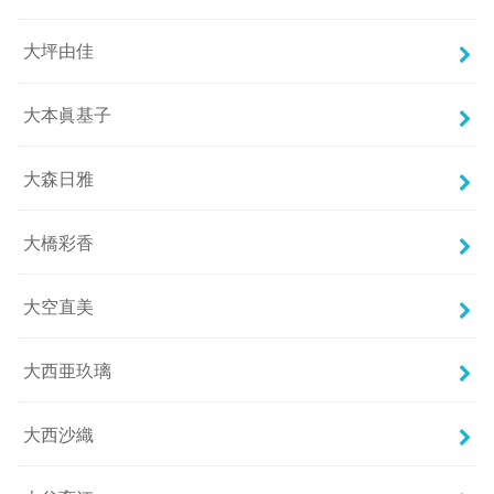
大坪由佳
大本眞基子
大森日雅
大橋彩香
大空直美
大西亜玖璃
大西沙織