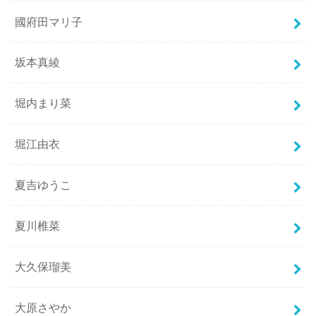
國府田マリ子
坂本真綾
堀内まり菜
堀江由衣
夏吉ゆうこ
夏川椎菜
大久保瑠美
大原さやか