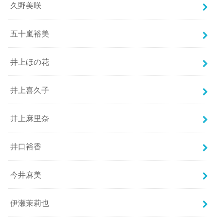
久野美咲
五十嵐裕美
井上ほの花
井上喜久子
井上麻里奈
井口裕香
今井麻美
伊瀬茉莉也