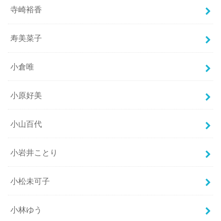
寺崎裕香
寿美菜子
小倉唯
小原好美
小山百代
小岩井ことり
小松未可子
小林ゆう