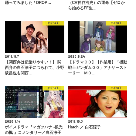
踊ってみました / DROP…
（CV神谷浩史）の運命【ゼロか
ら始めるFF生…
白石涼子
白石涼子
2019.11.7
2020.8.24
【関西弁は伝染りやすい！】 関
【ドラマＣＤ】【作業用】「機動
西弁の白石涼子につられて、小野
戦士ガンダム００」アナザースト
坂昌也も関西…
ーリー ＭＯ…
白石涼子
白石涼子
2020.1.14
2019.10.3
ボイスドラマ『マガツハナ -銀光
Hatch ／ 白石涼子
の楓-』コメンタリー／白石涼子