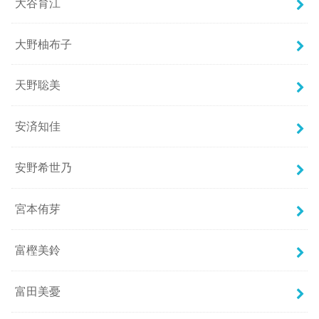
大谷育江
大野柚布子
天野聡美
安済知佳
安野希世乃
宮本侑芽
富樫美鈴
富田美憂