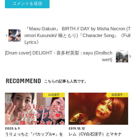
『Maou Gakuin』 BIRTH // DAY by Misha Necron (T
omori Kusunoki/ 楠ともり)『Character Song』《Full
Lyrics》
[Drum cover] DELIGHT - 喜多村英梨 : sayu (Grollsch
wert)
RECOMMEND
こちらの記事も人気です。
白石涼子
白石涼子
2020.6.9
2019.10.12
うりょっちと「バカップル♥」を
レム（CV白石涼子）とマキナ