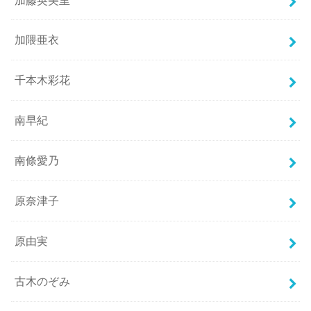
加隈亜衣
千本木彩花
南早紀
南條愛乃
原奈津子
原由実
古木のぞみ