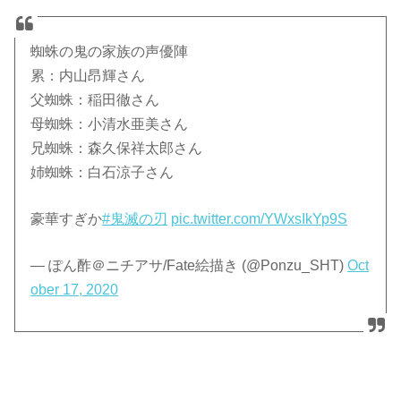
蜘蛛の鬼の家族の声優陣
累：内山昂輝さん
父蜘蛛：稲田徹さん
母蜘蛛：小清水亜美さん
兄蜘蛛：森久保祥太郎さん
姉蜘蛛：白石涼子さん
豪華すぎか
#鬼滅の刃
pic.twitter.com/YWxsIkYp9S
— ぽん酢＠ニチアサ/Fate絵描き (@Ponzu_SHT)
Oct
ober 17, 2020