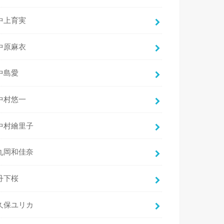
中上育実
中原麻衣
中島愛
中村悠一
中村繪里子
丸岡和佳奈
丹下桜
久保ユリカ