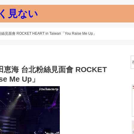
く見ない
會 ROCKET HEART in Taiwan「You Raise Me Up」
新田恵海 台北粉絲見面會 ROCKET
ise Me Up」