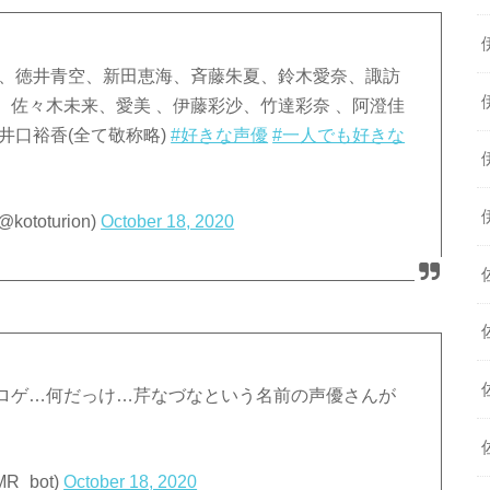
こ、徳井青空、新田恵海、斉藤朱夏、鈴木愛奈、諏訪
佐々木未来、愛美 、伊藤彩沙、竹達彩奈 、阿澄佳
井口裕香(全て敬称略)
#好きな声優
#一人でも好きな
oturion)
October 18, 2020
ロゲ…何だっけ…芹なづなという名前の声優さんが
_bot)
October 18, 2020