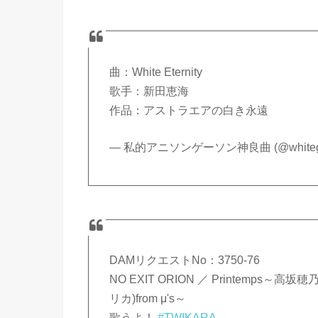
曲：White Eternity
歌手：新田恵海
作品：アストラエアの白き永遠
— 私的アニソンゲーソン神良曲 (@whitegra
DAMリクエストNo：3750-76
NO EXIT ORION ／ Printemps
リカ)from μ's～
歌うよ！
#TWIKARA