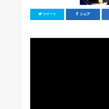
ツイート
シェア