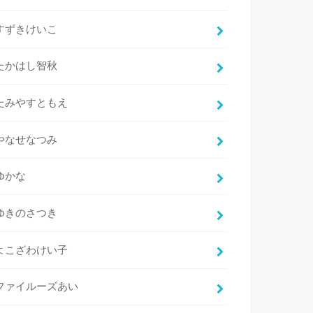
すずきけいこ
たかはし智秋
たみやすともえ
やなせなつみ
ゆかな
ゆきのさつき
よこざわけい子
ファイルーズあい