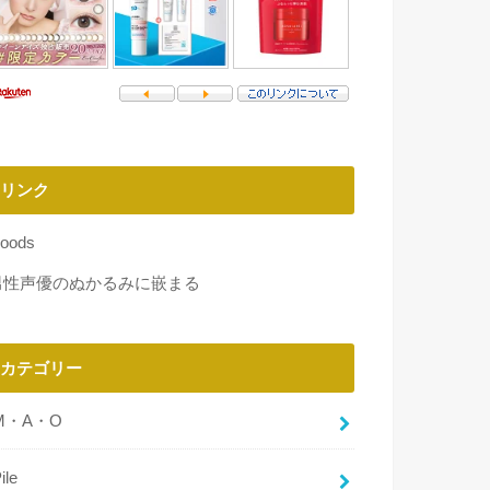
リンク
oods
男性声優のぬかるみに嵌まる
カテゴリー
M・A・O
ile