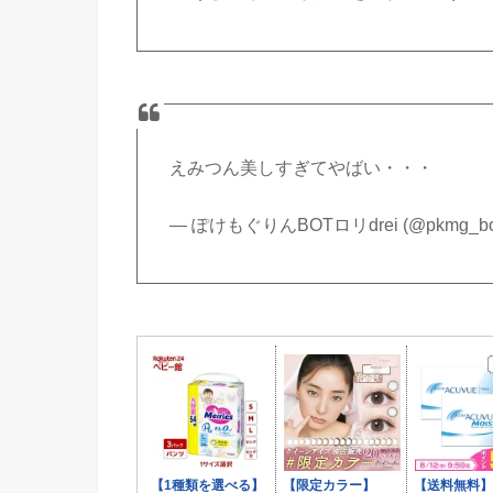
えみつん美しすぎてやばい・・・
— ぽけもぐりんBOTロリdrei (@pkmg_bo