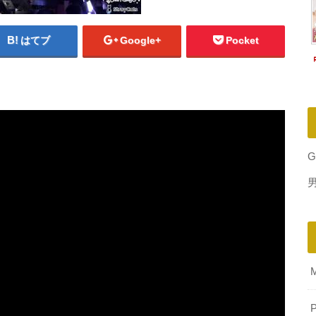
はてブ
Google+
Pocket
G
P