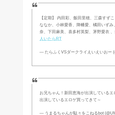
【定期】 内田彩、飯田里穂、三森すず
ななか、小林愛香、降幡愛、橘田いずみ、
奈、下田麻美、喜多村英梨、茅野愛衣 、
人いたらRT
— たらふくVSダークライえいえいおー (@kot
お兄ちゃん！新田恵海が出演しているエ
出演しているエロゲ買ってきて～
— うまるちゃんが駄々をこねるbot (@UMR