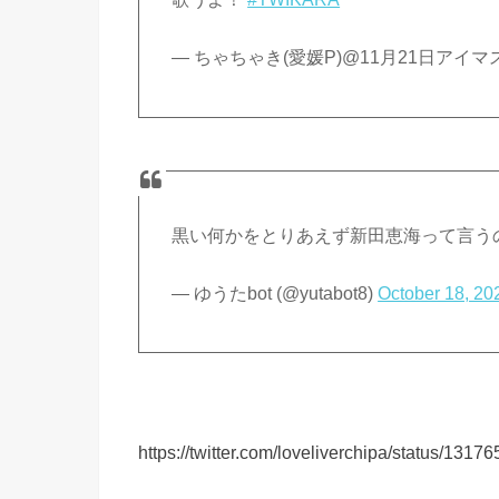
— ちゃちゃき(愛媛P)@11月21日アイマスP
黒い何かをとりあえず新田恵海って言うの
— ‍ゆうたbot (@yutabot8)
October 18, 20
https://twitter.com/loveliverchipa/status/13