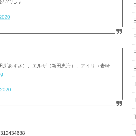
るいでしょ
 2020
ノ（田所あずさ）、エルザ（新田恵海）、アイリ（岩崎
ng
 2020
136312434688