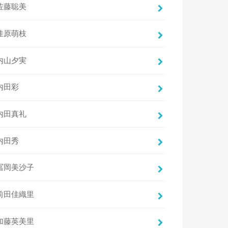
佐藤聡美
佳原萌枝
内山夕実
内田彩
内田真礼
内田秀
冨岡美沙子
前田佳織里
加藤英美里