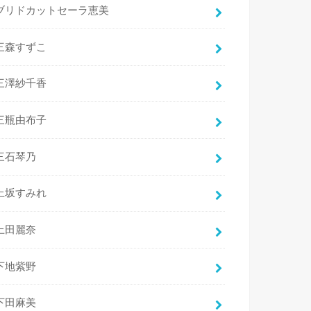
ブリドカットセーラ恵美
三森すずこ
三澤紗千香
三瓶由布子
三石琴乃
上坂すみれ
上田麗奈
下地紫野
下田麻美