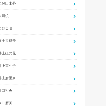
久保田未夢
久川綾
久野美咲
五十嵐裕美
井上ほの花
井上喜久子
井上麻里奈
井口裕香
今井麻美