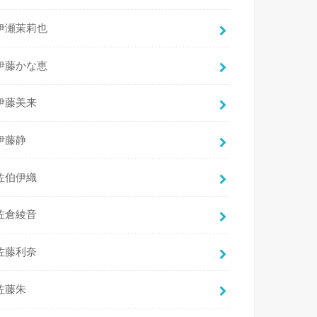
伊瀬茉莉也
伊藤かな恵
伊藤美来
伊藤静
佐伯伊織
佐倉綾音
佐藤利奈
佐藤朱