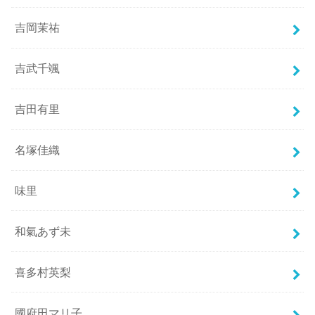
吉岡茉祐
吉武千颯
吉田有里
名塚佳織
味里
和氣あず未
喜多村英梨
國府田マリ子