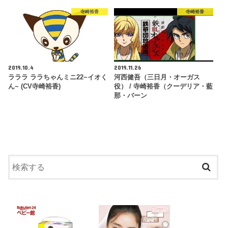
寺崎裕香
寺崎裕香
2019.10.4
2019.11.26
ラララ ララちゃんミニ22~イオく
河西健吾（三日月・オーガス
ん~ (CV寺崎裕香)
役） / 寺崎裕香（クーデリア・藍
那・バーン