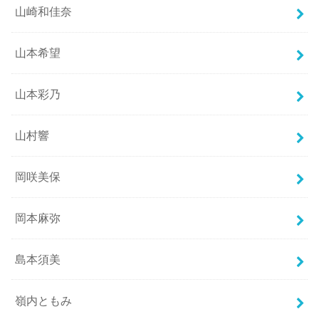
山崎和佳奈
山本希望
山本彩乃
山村響
岡咲美保
岡本麻弥
島本須美
嶺内ともみ