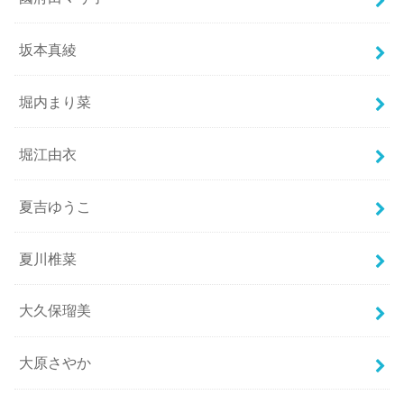
坂本真綾
堀内まり菜
堀江由衣
夏吉ゆうこ
夏川椎菜
大久保瑠美
大原さやか