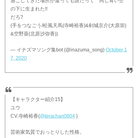
過ごしてきた場所が違っても誰だって 同じ青い空
の下に生まれた!!
だろ?
(手をつなごう/松風天馬(寺崎裕香)&剣城京介(大原崇)
&空野葵(北原沙弥香))
— イナズマソング集bot (@inazuma_song)
October 1
7, 2020
【キャラクター紹介15】
ユウ
CV.寺崎裕香(
@terachan0804
)
芸術家気質でおっとりした性格。