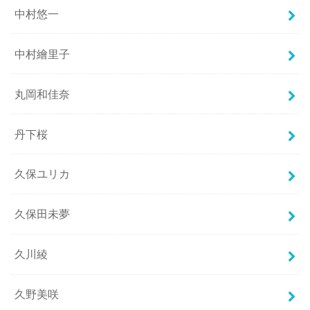
中村悠一
中村繪里子
丸岡和佳奈
丹下桜
久保ユリカ
久保田未夢
久川綾
久野美咲