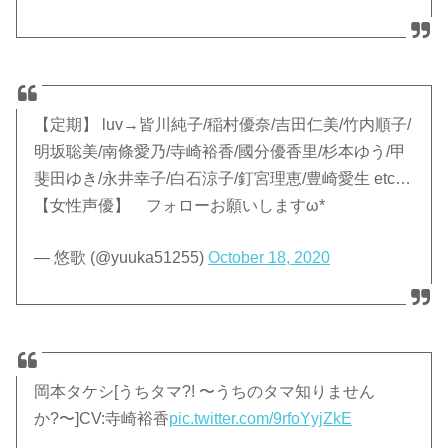
【定期】 luv→皆川純子/稲村優奈/吉田仁美/竹内順子/
明坂聡美/南條愛乃/寺崎裕香/國分優香里/杉本ゆう/甲
斐田ゆき/永井幸子/白石涼子/釘宮理恵/豊崎愛生 etc…
【女性声優】 フォローお願いしますω*
— 悠歌 (@yuuka51255)
October 18, 2020
岡本タケシ[うちタマ?! 〜うちのタマ知りません
か?〜]CV:寺崎裕香
pic.twitter.com/9rfoYyjZkE