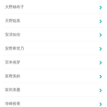
大野柚布子
天野聡美
安済知佳
安野希世乃
宮本侑芽
富樫美鈴
富田美憂
寺崎裕香