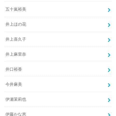
五十嵐裕美
井上ほの花
井上喜久子
井上麻里奈
井口裕香
今井麻美
伊瀬茉莉也
伊藤かな恵