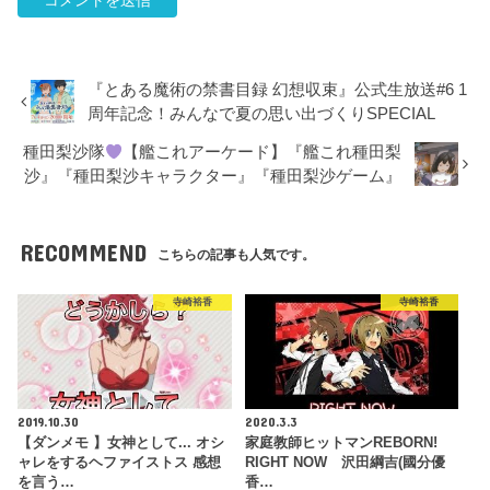
『とある魔術の禁書目録 幻想収束』公式生放送#6 1
周年記念！みんなで夏の思い出づくりSPECIAL
種田梨沙隊
【艦これアーケード】『艦これ種田梨
沙』『種田梨沙キャラクター』『種田梨沙ゲーム』
RECOMMEND
こちらの記事も人気です。
寺崎裕香
寺崎裕香
2019.10.30
2020.3.3
【ダンメモ 】女神として... オシ
家庭教師ヒットマンREBORN!
ャレをするヘファイストス 感想
RIGHT NOW 沢田綱吉(國分優
を言う…
香…