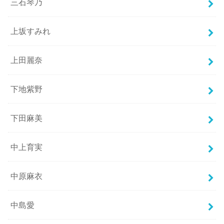
三石琴乃
上坂すみれ
上田麗奈
下地紫野
下田麻美
中上育実
中原麻衣
中島愛