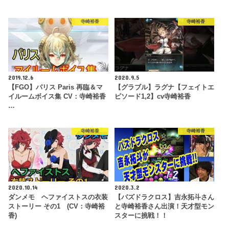
寺崎裕香
寺崎裕香
2019.12.6
2020.9.5
【FGO】パリス Paris 再臨＆マ
【グラブル】ラグナ【フェイトエ
イルームボイス集 CV：寺崎裕香
ピソード1,2】cv寺崎裕香
…
寺崎裕香
寺崎裕香
2020.10.14
2020.3.2
ダンメモ ヘファイストスの衣装
【パズドラクロス】吉永拓斗さん
ストーリー その1 (CV：寺崎裕
と寺崎裕香さん出演！天才型モン
香)
スターに挑戦！！