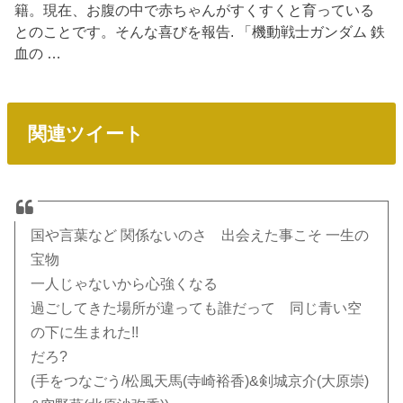
籍。現在、お腹の中で赤ちゃんがすくすくと育っている
とのことです。そんな喜びを報告. 「機動戦士ガンダム 鉄
血の …
関連ツイート
国や言葉など 関係ないのさ 出会えた事こそ 一生の
宝物
一人じゃないから心強くなる
過ごしてきた場所が違っても誰だって 同じ青い空
の下に生まれた!!
だろ?
(手をつなごう/松風天馬(寺崎裕香)&剣城京介(大原崇)