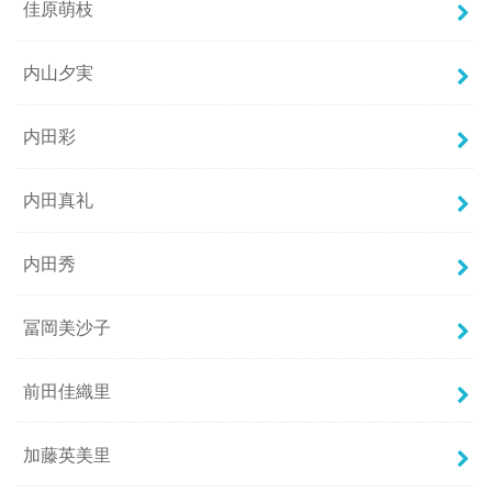
佳原萌枝
内山夕実
内田彩
内田真礼
内田秀
冨岡美沙子
前田佳織里
加藤英美里