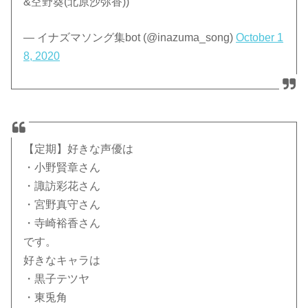
&空野葵(北原沙弥香))
— イナズマソング集bot (@inazuma_song)
October 1
8, 2020
【定期】好きな声優は
・小野賢章さん
・諏訪彩花さん
・宮野真守さん
・寺崎裕香さん
です。
好きなキャラは
・黒子テツヤ
・東兎角