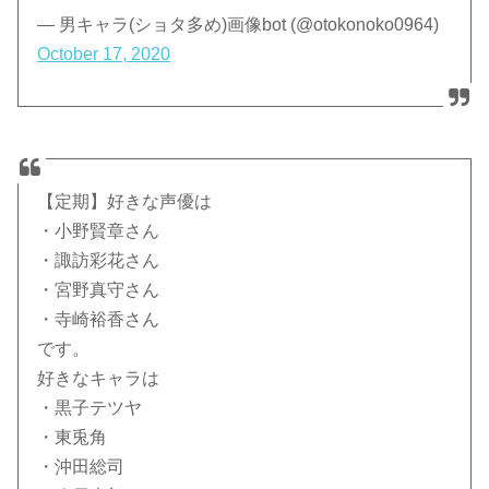
— 男キャラ(ショタ多め)画像bot (@otokonoko0964)
October 17, 2020
【定期】好きな声優は
・小野賢章さん
・諏訪彩花さん
・宮野真守さん
・寺崎裕香さん
です。
好きなキャラは
・黒子テツヤ
・東兎角
・沖田総司