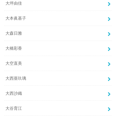
大坪由佳
大本眞基子
大森日雅
大橋彩香
大空直美
大西亜玖璃
大西沙織
大谷育江