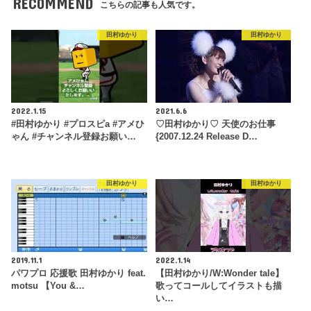
RECOMMEND
こちらの記事も人気です。
田村ゆかり
田村ゆかり
2022.1.15
2021.6.6
#田村ゆかり #プロスピa #アメひ
♡田村ゆかり♡ 天使のお仕事
ゃん #チャンネル登録お願い…
{2007.12.24 Release D…
田村ゆかり
田村ゆかり
2019.11.1
2022.1.14
パワプロ 応援歌 田村ゆかり feat.
【田村ゆかり/W:Wonder tale】
motsu 【You &…
歌ってコールしてイラストも描
い…