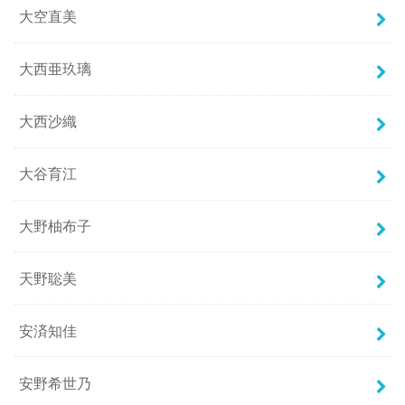
大空直美
大西亜玖璃
大西沙織
大谷育江
大野柚布子
天野聡美
安済知佳
安野希世乃