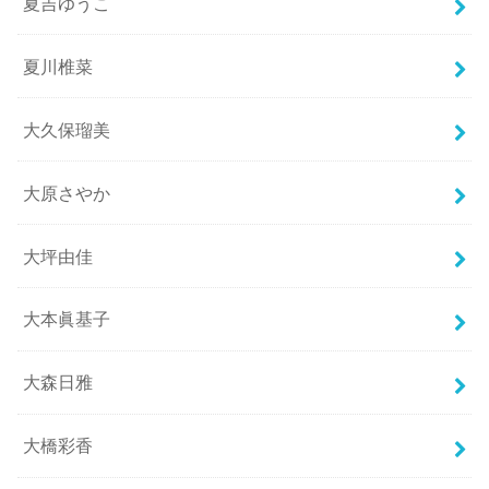
夏吉ゆうこ
夏川椎菜
大久保瑠美
大原さやか
大坪由佳
大本眞基子
大森日雅
大橋彩香