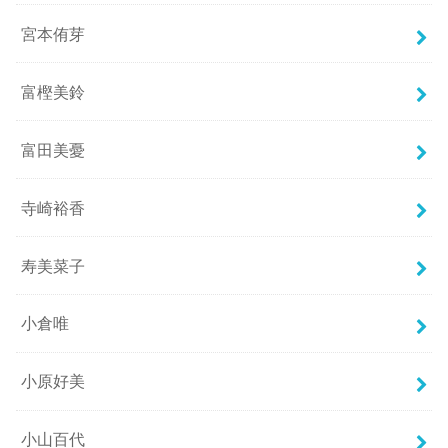
宮本侑芽
富樫美鈴
富田美憂
寺崎裕香
寿美菜子
小倉唯
小原好美
小山百代