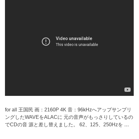
for all 王国民 画：2160P 4K 音：96kHzへアップサンプリ
ングしたWAVEをALACに 元の音声がもっさりしているの
でCDの音 源と差し替えました。 62、125、250Hzを …