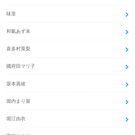
味里
和氣あず未
喜多村英梨
國府田マリ子
坂本真綾
堀内まり菜
堀江由衣