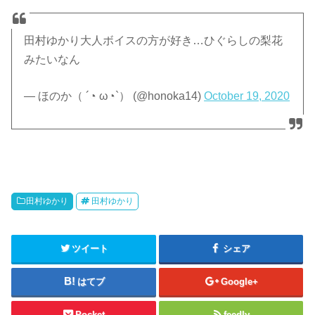
田村ゆかり大人ボイスの方が好き…ひぐらしの梨花
みたいなん
— ほのか（ ´◔ ω◔`） (@honoka14)
October 19, 2020
田村ゆかり
田村ゆかり
ツイート
シェア
はてブ
Google+
Pocket
feedly