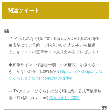
関連ツイート
｢ひぐらしのなく頃に業」Blu-ray＆DVD 其の壱を対
象店舗にてご予約・ご購入頂いた方の中から抽選
で、キャストの直筆サイン入り台本をプレゼント！
◆直筆サイン：保志総一朗、中原麻衣、ゆきのさつ
き、かないみか、田村ゆかり
https://t.co/xKkGjsZ4z7
#
ひぐらし
pic.twitter.com/2tM3Rq7lyq
— TVアニメ「ひぐらしのなく頃に業」公式⛩絶惨放
送中⛩ (@higu_anime)
October 19, 2020