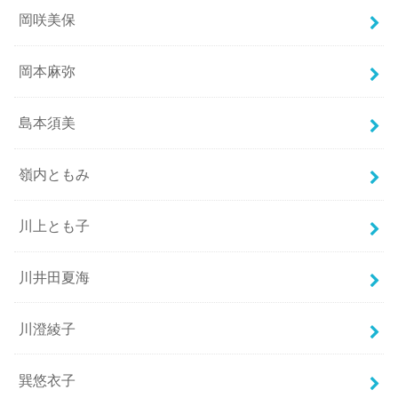
岡咲美保
岡本麻弥
島本須美
嶺内ともみ
川上とも子
川井田夏海
川澄綾子
巽悠衣子