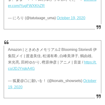
er.com/YugFWXKhZR
— にろり (@tatutaage_uma)
October 19, 2020
Amazon | ときめきメモリアル2 Blooming Stories6 伊
集院メイ | 渡邉美佳, 松浦有希, 白峰美津子, 鶴由雄,
米光亮, 田村ゆかり, 樫原伸彦 | アニメ | 音楽 /
https://t.
co/JDJYrqkA4G
— 狐夏@☖に願いを！ (@konats_showsets)
October
19, 2020