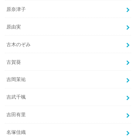
原奈津子
原由実
古木のぞみ
古賀葵
吉岡茉祐
吉武千颯
吉田有里
名塚佳織