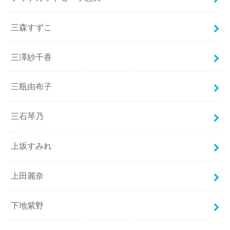
三森すずこ
三澤紗千香
三瓶由布子
三石琴乃
上坂すみれ
上田麗奈
下地紫野