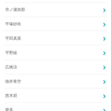
市ノ瀬加那
平塚紗依
平田真菜
平野綾
広橋涼
徳井青空
悠木碧
愛美