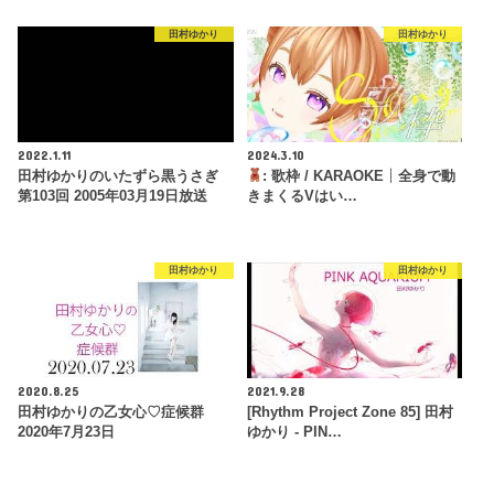
田村ゆかり
田村ゆかり
2022.1.11
2024.3.10
田村ゆかりのいたずら黒うさぎ
: 歌枠 / KARAOKE┊︎全身で動
第103回 2005年03月19日放送
きまくるVはい…
田村ゆかり
田村ゆかり
2020.8.25
2021.9.28
田村ゆかりの乙女心♡症候群
[Rhythm Project Zone 85] 田村
2020年7月23日
ゆかり - PIN…