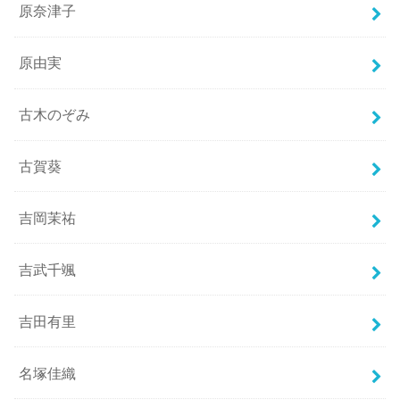
原奈津子
原由実
古木のぞみ
古賀葵
吉岡茉祐
吉武千颯
吉田有里
名塚佳織