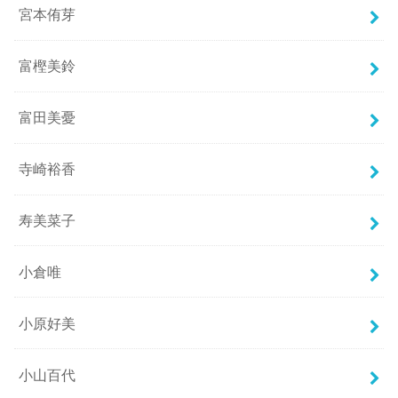
宮本侑芽
富樫美鈴
富田美憂
寺崎裕香
寿美菜子
小倉唯
小原好美
小山百代