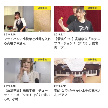
高橋李依
高橋李依
2019.3.14
2019.8.11
フライパンに小松菜と椎茸を入れ
【最強ﾊﾟｰﾃｨ】高橋李依「エクス
る高橋李依さん
プロージョン！（ｸﾞﾊｧ）」雨宮
天「ブ…
高橋李依
高橋李依
2019.3.18
2019.7.12
【放送事故】高橋李依「チュー
奏(かなで) からかい上手の高木さ
ッ・・・オ゛ッェ！（ﾍﾟﾛ）濃い
ん ピアノ
っ//」小林…