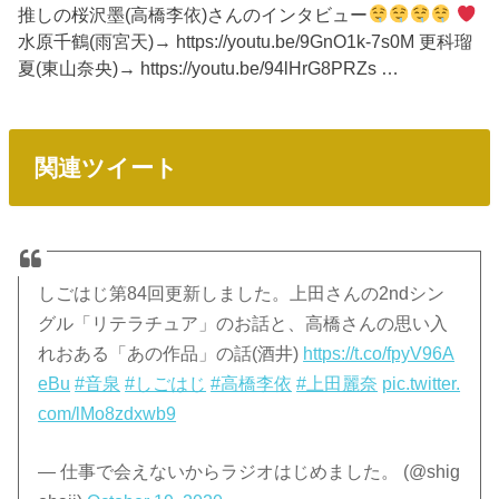
推しの桜沢墨(高橋李依)さんのインタビュー
水原千鶴(雨宮天)→ https://youtu.be/9GnO1k-7s0M 更科瑠
夏(東山奈央)→ https://youtu.be/94lHrG8PRZs …
関連ツイート
しごはじ第84回更新しました。上田さんの2ndシン
グル「リテラチュア」のお話と、高橋さんの思い入
れおある「あの作品」の話(酒井)
https://t.co/fpyV96A
eBu
#音泉
#しごはじ
#高橋李依
#上田麗奈
pic.twitter.
com/lMo8zdxwb9
— 仕事で会えないからラジオはじめました。 (@shig