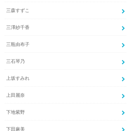
三森すずこ
三澤紗千香
三瓶由布子
三石琴乃
上坂すみれ
上田麗奈
下地紫野
下田麻美