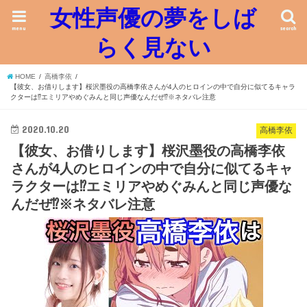
女性声優の夢をしば
menu
search
らく見ない
HOME
高橋李依
【彼女、お借りします】桜沢墨役の高橋李依さんが4人のヒロインの中で自分に似てるキャラ
クターは⁉︎エミリアやめぐみんと同じ声優なんだぜ⁉︎※ネタバレ注意
2020.10.20
高橋李依
【彼女、お借りします】桜沢墨役の高橋李依
さんが4人のヒロインの中で自分に似てるキャ
ラクターは⁉︎エミリアやめぐみんと同じ声優な
んだぜ⁉︎※ネタバレ注意