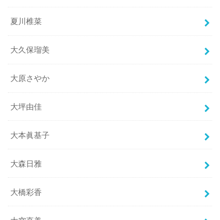
夏川椎菜
大久保瑠美
大原さやか
大坪由佳
大本眞基子
大森日雅
大橋彩香