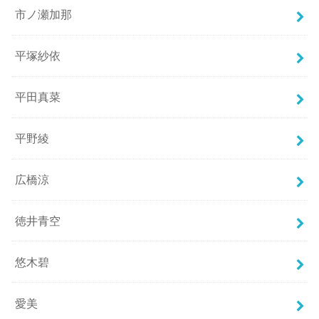
市ノ瀬加那
平塚紗依
平田真菜
平野綾
広橋涼
徳井青空
悠木碧
愛美