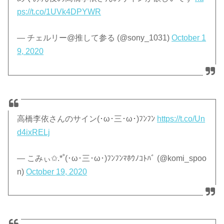
ps://t.co/1UVk4DPYWR
— チェルリー@推して参る (@sony_1031)
October 1
9, 2020
高橋李依さんのサイン(･ω･三･ω･)ﾌﾝﾌﾝ
https://t.co/Un
d4ixRELj
— こみぃ✩.*˚(･ω･三･ω･)ﾌﾝﾌﾝﾏﾎｳﾉｺﾄﾊﾞ (@komi_spoo
n)
October 19, 2020