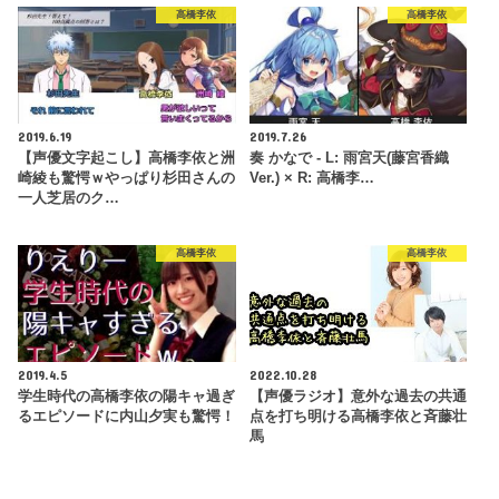
高橋李依
高橋李依
2019.6.19
2019.7.26
【声優文字起こし】高橋李依と洲
奏 かなで - L: 雨宮天(藤宮香織
崎綾も驚愕ｗやっぱり杉田さんの
Ver.) × R: 高橋李…
一人芝居のク…
高橋李依
高橋李依
2019.4.5
2022.10.28
学生時代の高橋李依の陽キャ過ぎ
【声優ラジオ】意外な過去の共通
るエピソードに内山夕実も驚愕！
点を打ち明ける高橋李依と斉藤壮
馬