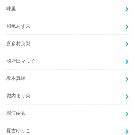
味里
和氣あず未
喜多村英梨
國府田マリ子
坂本真綾
堀内まり菜
堀江由衣
夏吉ゆうこ