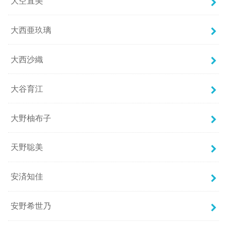
大空直美
大西亜玖璃
大西沙織
大谷育江
大野柚布子
天野聡美
安済知佳
安野希世乃