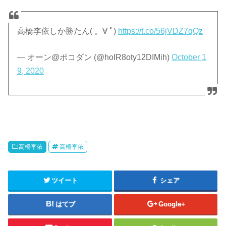
高橋李依しか勝たん( 。∀ ﾟ)
https://t.co/56jVDZ7qQz
— オーン@ポコダン (@hoIR8oty12DIMih)
October 1
9, 2020
高橋李依
高橋李依
ツイート
シェア
はてブ
Google+