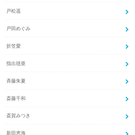
戸松遥
戸田めぐみ
折笠愛
指出毬亜
斉藤朱夏
斎藤千和
斎賀みつき
新田恵海