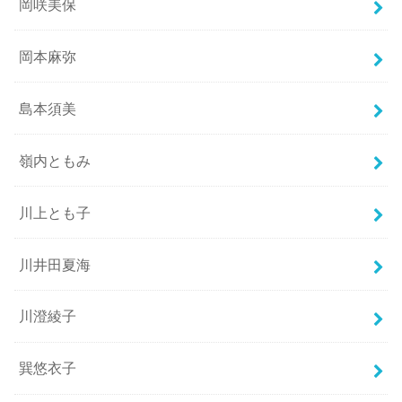
岡咲美保
岡本麻弥
島本須美
嶺内ともみ
川上とも子
川井田夏海
川澄綾子
巽悠衣子