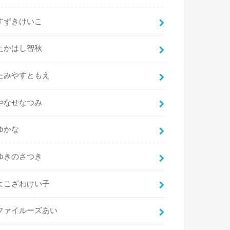
すずきけいこ
たかはし智秋
たみやすともえ
やなせなつみ
ゆかな
ゆきのさつき
よこざわけい子
ファイルーズあい