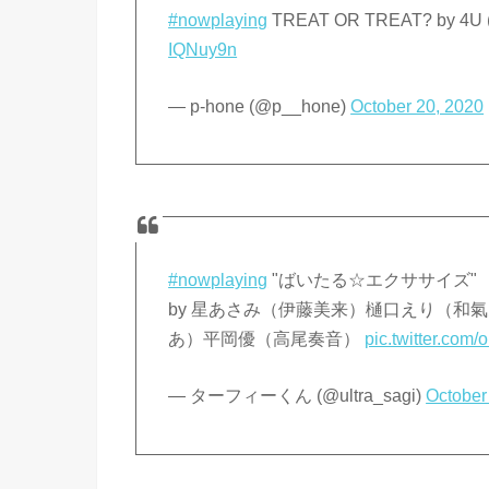
#nowplaying
TREAT OR TREAT? by
IQNuy9n
— p-hone (@p__hone)
October 20, 2020
#nowplaying
"ばいたる☆エクササイズ"
by 星あさみ（伊藤美来）樋口えり（和
あ）平岡優（高尾奏音）
pic.twitter.co
— ターフィーくん (@ultra_sagi)
October