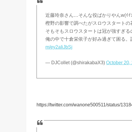
近藤玲奈さん…そんな役ばかりやんw(ｲｲｿ
樫野の影響で調べたがスロウスタートの
そもそもスロウスタートは冠が強すぎるの
俺の中で十倉栄依子が好み過ぎて困る。
m/ey2aIiJbSj
— DJCollet (@shirakabaX3)
October 20,
https://twitter.com/wanone500511/status/1