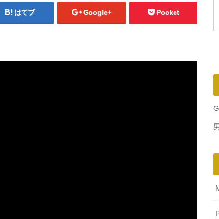
はてブ
Google+
Pocket
G
P