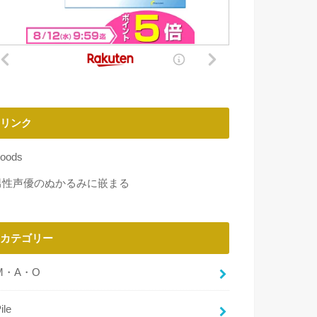
リンク
oods
男性声優のぬかるみに嵌まる
カテゴリー
M・A・O
ile