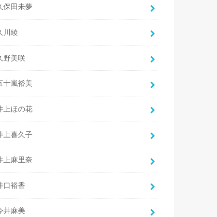
久保田未夢
久川綾
久野美咲
五十嵐裕美
井上ほの花
井上喜久子
井上麻里奈
井口裕香
今井麻美