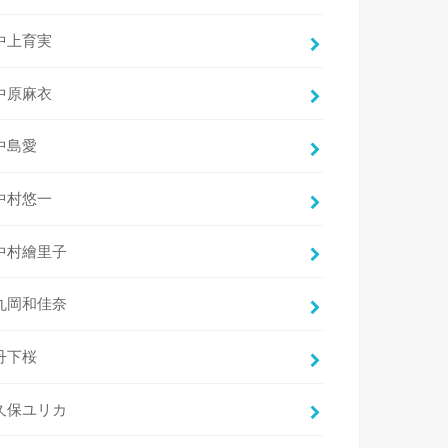
中上育実
中原麻衣
中島愛
中村悠一
中村繪里子
丸岡和佳奈
丹下桜
久保ユリカ