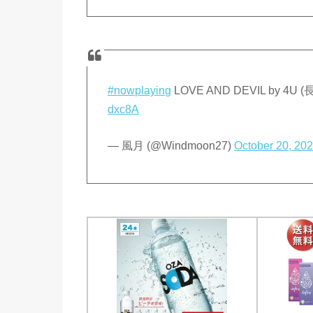
#nowplaying
LOVE AND DEVIL by 4
dxc8A
— 風月 (@Windmoon27)
October 20, 20