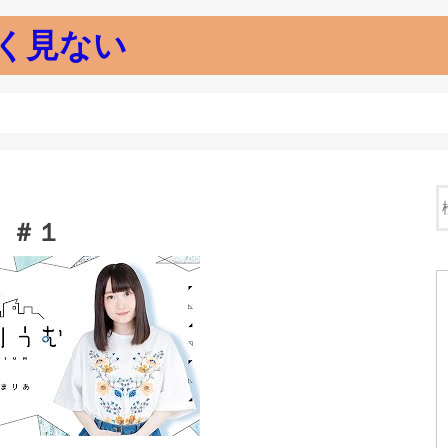
く見ない
 ＃１