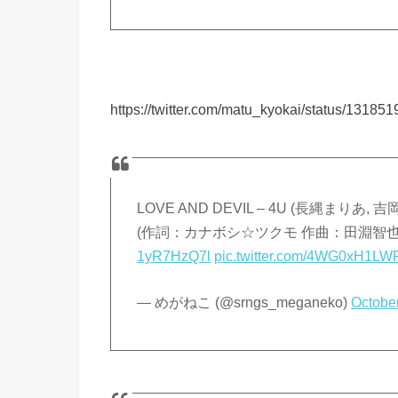
https://twitter.com/matu_kyokai/status/1318
LOVE AND DEVIL – 4U (長縄まりあ, 
(作詞：カナボシ☆ツクモ 作曲：田淵智也
1yR7HzQ7l
pic.twitter.com/4WG0xH1LW
— めがねこ (@srngs_meganeko)
Octobe