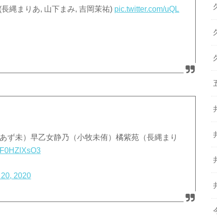
 4U (長縄まりあ, 山下まみ, 吉岡茉祐)
pic.twitter.com/uQL
氣あず未）早乙女静乃（小牧未侑）橘紫苑（長縄まり
m/oF0HZlXsO3
 20, 2020