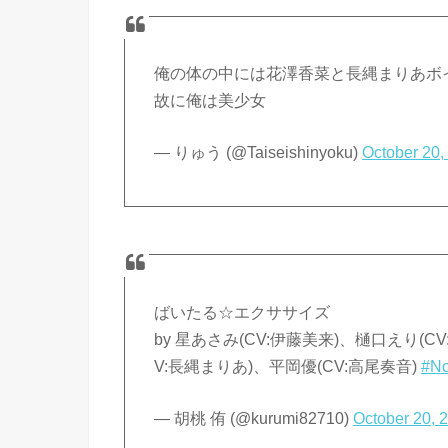
俺の体の中には花澤香菜と長縄まりあボイ
故に俺は美少女
— りゅう (@Taiseishinyoku)
October 20,
ばいたる☆エクササイズ
by 星あさみ(CV:伊藤美来)、樋口えり(C
V:長縄まりあ)、平岡優(CV:高尾奏音)
#No
— 胡桃 侑 (@kurumi82710)
October 20, 