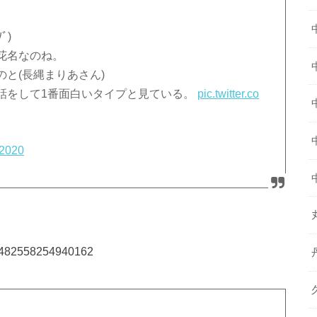
ﾞ)
花名なのね。
と(長縄まりあさん)
話をして1番面白いタイプと見ている。
pic.twitter.co
 2020
318482558254940162