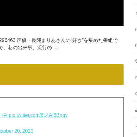
tch/1590296463 声優・長縄まりあさんの“好き”を集めた番組で
で、巷の出来事、流行の …
ごみ
pic.twitter.com/6L4Af6Bnqv
ctober 20, 2020