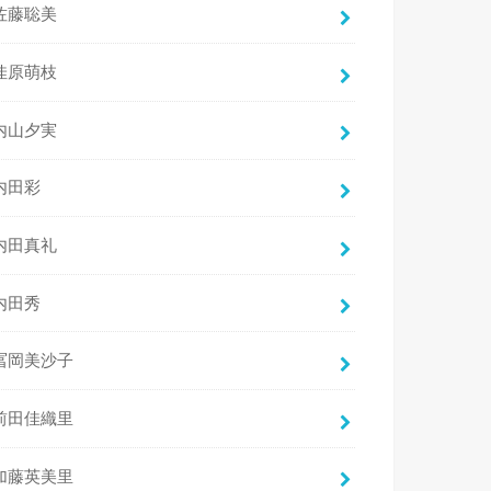
佐藤聡美
佳原萌枝
内山夕実
内田彩
内田真礼
内田秀
冨岡美沙子
前田佳織里
加藤英美里