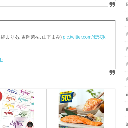
U (長縄まりあ, 吉岡茉祐, 山下まみ)
pic.twitter.com/rE5Qk
20