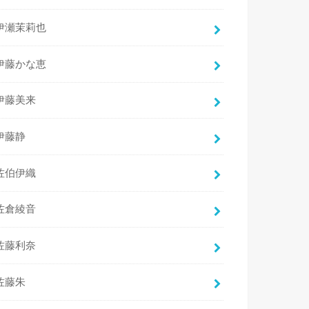
伊瀬茉莉也
伊藤かな恵
伊藤美来
伊藤静
佐伯伊織
佐倉綾音
佐藤利奈
佐藤朱