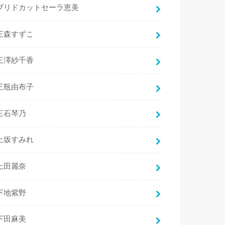
ブリドカットセーラ恵美
三森すずこ
三澤紗千香
三瓶由布子
三石琴乃
上坂すみれ
上田麗奈
下地紫野
下田麻美