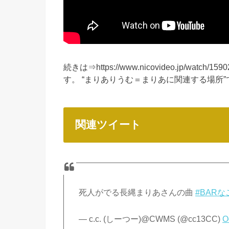
続きは⇒https://www.nicovideo.jp/wa
す。 “まりありうむ＝まりあに関連する場所”
関連ツイート
死人がでる長縄まりあさんの曲
#BARな
— c.c. (しーつー)@CWMS (@cc13CC)
O