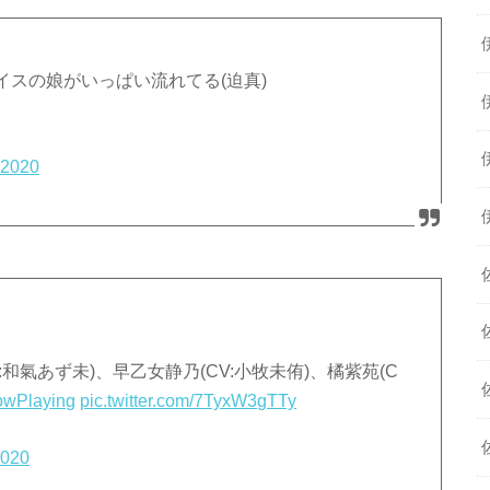
スの娘がいっぱい流れてる(迫真)
 2020
V:和氣あず未)、早乙女静乃(CV:小牧未侑)、橘紫苑(C
wPlaying
pic.twitter.com/7TyxW3gTTy
2020