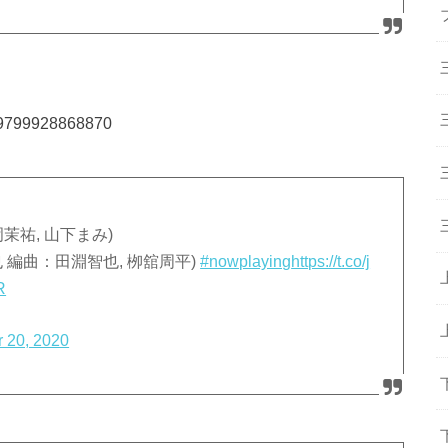
519799928868870
吉岡茉祐, 山下まみ)
 編曲：田淵智也, 栁舘周平)
#nowplaying
https://t.co/j
R
r 20, 2020