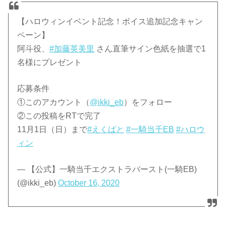
【ハロウィンイベント記念！ボイス追加記念キャン
ペーン】
阿斗役、
#加藤英美里
さん直筆サイン色紙を抽選で1
名様にプレゼント
応募条件
①このアカウント（
@ikki_eb
）をフォロー
②この投稿をRTで完了
11月1日（日）まで
#えくばと
#一騎当千EB
#ハロウ
ィン
— 【公式】一騎当千エクストラバースト(一騎EB)
(@ikki_eb)
October 16, 2020