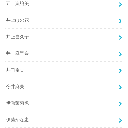
五十嵐裕美
井上ほの花
井上喜久子
井上麻里奈
井口裕香
今井麻美
伊瀬茉莉也
伊藤かな恵