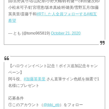
由/宮野真守/谷山紀章/小野大輔/鈴村健一/津田健次郎/
小松未可子/釘宮理恵/坂本真綾/朴璐美/雪野五月/加藤
英美里/斎藤千和
#RTした人全員フォローする
#相互
希望
— とも (@tomo965819)
October 21, 2020
【ハロウィンイベント記念！ボイス追加記念キャン
ペーン】
阿斗役、
#加藤英美里
さん直筆サイン色紙を抽選で1
名様にプレゼント
応募条件
①このアカウント（
@ikki_eb
）をフォロー