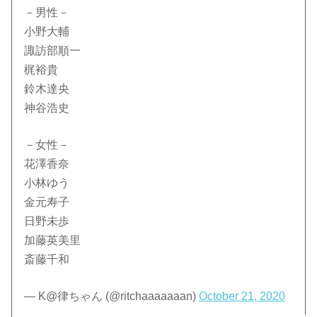
－男性－
小野大輔
諏訪部順一
梶裕貴
鈴木達央
神谷浩史
－女性－
花澤香奈
小林ゆう
金元寿子
日野未歩
加藤英美里
斎藤千和
— K@律ちゃん (@ritchaaaaaaan)
October 21, 2020