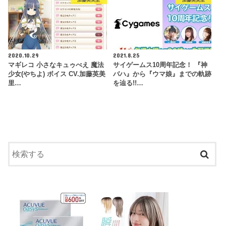
2020.10.29
2021.8.25
マギレコ 小さなキュゥべえ 魔法
サイゲームス10周年記念！ 『神
少女(やちよ) ボイス CV.加藤英美
バハ』から『ウマ娘』までの軌跡
里…
を辿る!!…