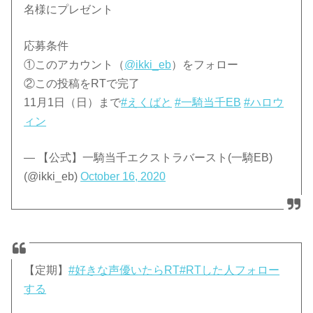
名様にプレゼント
応募条件
①このアカウント（
@ikki_eb
）をフォロー
②この投稿をRTで完了
11月1日（日）まで
#えくばと
#一騎当千EB
#ハロウ
ィン
— 【公式】一騎当千エクストラバースト(一騎EB)
(@ikki_eb)
October 16, 2020
【定期】
#好きな声優いたらRT
#RTした人フォロー
する