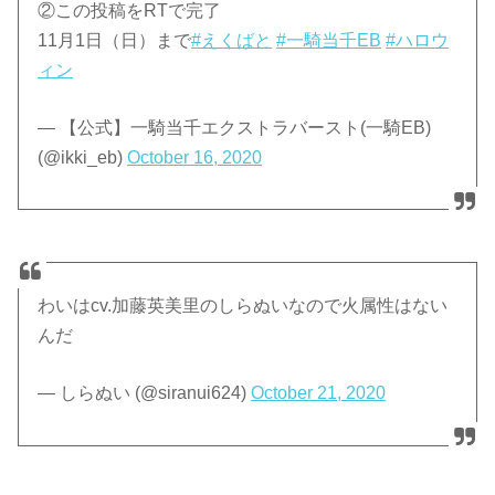
②この投稿をRTで完了
11月1日（日）まで
#えくばと
#一騎当千EB
#ハロウ
ィン
— 【公式】一騎当千エクストラバースト(一騎EB)
(@ikki_eb)
October 16, 2020
わいはcv.加藤英美里のしらぬいなので火属性はない
んだ
— しらぬい (@siranui624)
October 21, 2020