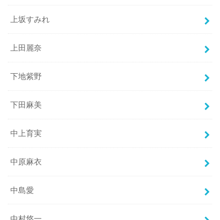
上坂すみれ
上田麗奈
下地紫野
下田麻美
中上育実
中原麻衣
中島愛
中村悠一