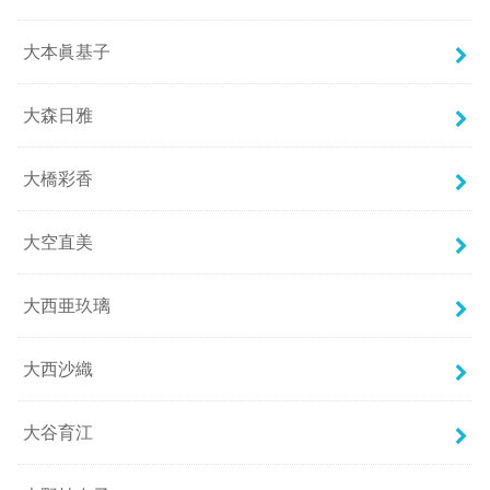
大本眞基子
大森日雅
大橋彩香
大空直美
大西亜玖璃
大西沙織
大谷育江