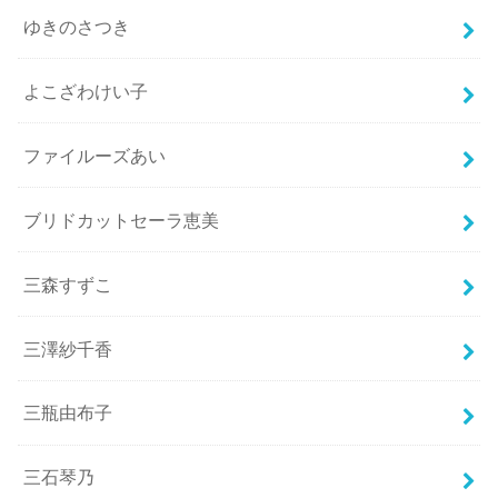
ゆきのさつき
よこざわけい子
ファイルーズあい
ブリドカットセーラ恵美
三森すずこ
三澤紗千香
三瓶由布子
三石琴乃