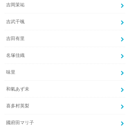
吉岡茉祐
吉武千颯
吉田有里
名塚佳織
味里
和氣あず未
喜多村英梨
國府田マリ子