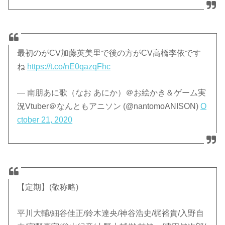
最初のがCV加藤英美里で後の方がCV高橋李依です
ね
https://t.co/nE0qazqFhc
— 南朋あに歌（なお あにか）＠お絵かき＆ゲーム実
況Vtuber＠なんともアニソン (@nantomoANISON)
O
ctober 21, 2020
【定期】(敬称略)
平川大輔/細谷佳正/鈴木達央/神谷浩史/梶裕貴/入野自