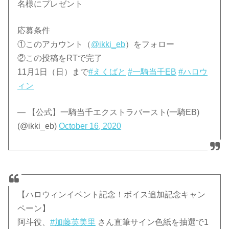
名様にプレゼント
応募条件
①このアカウント（
@ikki_eb
）をフォロー
②この投稿をRTで完了
11月1日（日）まで
#えくばと
#一騎当千EB
#ハロウ
ィン
— 【公式】一騎当千エクストラバースト(一騎EB)
(@ikki_eb)
October 16, 2020
【ハロウィンイベント記念！ボイス追加記念キャン
ペーン】
阿斗役、
#加藤英美里
さん直筆サイン色紙を抽選で1