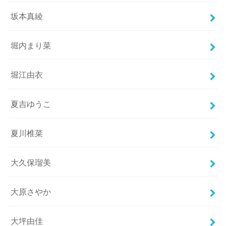
坂本真綾
堀内まり菜
堀江由衣
夏吉ゆうこ
夏川椎菜
大久保瑠美
大原さやか
大坪由佳