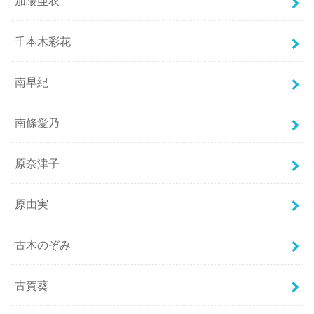
加隈亜衣
千本木彩花
南早紀
南條愛乃
原奈津子
原由実
古木のぞみ
古賀葵