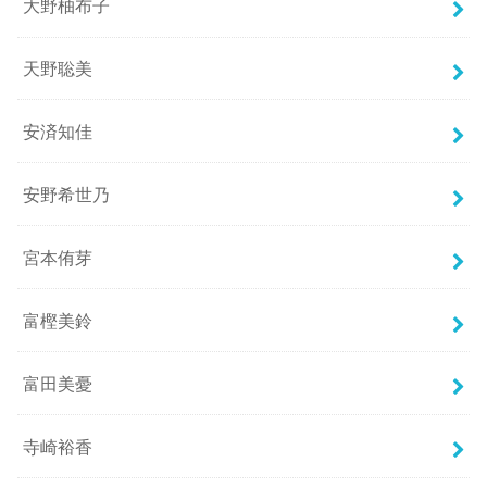
大野柚布子
天野聡美
安済知佳
安野希世乃
宮本侑芽
富樫美鈴
富田美憂
寺崎裕香