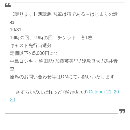
【譲ります】朗読劇 吾輩は猫である－はじまりの漱
石－
10/31
13時の回、19時の回 チケット 各1枚
キャスト先行当選分
定価以下の5,000円にて
中島ヨシキ・ 駒田航/ 加藤英美里 / 逢坂良太 / 徳井青
空
座席のお問い合わせ等はDMにてお願いいたします
— さすらいのよだれっど (@yodared)
October 21, 20
20