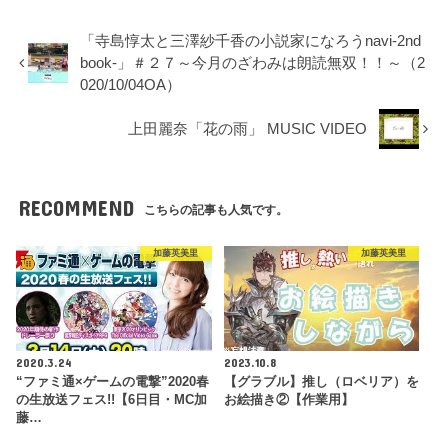
「寺島惇太と三澤紗千香の小説家になろうnavi-2nd
book-」＃２７～今月のざわみは朗読無双！！～（2
020/10/04OA）
上田麗奈「花の雨」 MUSIC VIDEO
RECOMMEND
こちらの記事も人気です。
加藤英美里
加藤英美里
2020.3.24
2023.10.8
“ファミ通×ゲームの電撃”2020春
【グラブル】推し（ロベリア）を
の生放送フェス!!【6日目・MC加
お絵描き②【作業用】
藤…