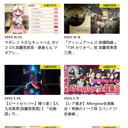
加藤英美里
加藤英美里
2020.10.25
2022.12.16
マギレコ 小さなキュゥべえ ボイ
『アッシュアームズ-灰燼戦線-』
ス CV.加藤英美里・麻倉もも マ
「T34 カリオペ」役 加藤英美里
ギアレ…
三周…
加藤英美里
加藤英美里
2026.5.25
2026.5.15
【ビートセイバー】帰り道 |【八
【レア過ぎ】Afterglow全員集
九寺真宵(加藤英美里) 】『化物
合！奇跡のトーク回【バンドリ/
語』O…
佐倉綾…
加藤英美里
加藤英美里