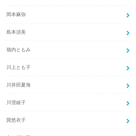
岡本麻弥
島本須美
嶺内ともみ
川上とも子
川井田夏海
川澄綾子
巽悠衣子