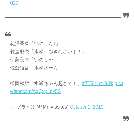
020
花澤香菜「いのりん♪」
竹達彩奈「水瀬、起きなさいよ！」
伊藤美来「いのり〜」
佐倉綾音「水瀬さーん」
松岡禎丞「水瀬ちゃん起きて！」
#五等分の花嫁
pic.t
witter.com/AaQxpLpv5S
— ブラすけ (@Mr_vIaskes)
October 1, 2019