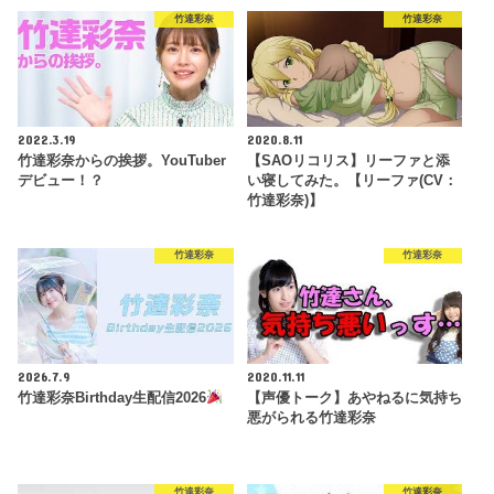
竹達彩奈
竹達彩奈
2022.3.19
2020.8.11
竹達彩奈からの挨拶。YouTuber
【SAOリコリス】リーファと添
デビュー！？
い寝してみた。【リーファ(CV：
竹達彩奈)】
竹達彩奈
竹達彩奈
2026.7.9
2020.11.11
竹達彩奈Birthday生配信2026
【声優トーク】あやねるに気持ち
悪がられる竹達彩奈
竹達彩奈
竹達彩奈