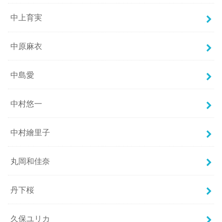
中上育実
中原麻衣
中島愛
中村悠一
中村繪里子
丸岡和佳奈
丹下桜
久保ユリカ