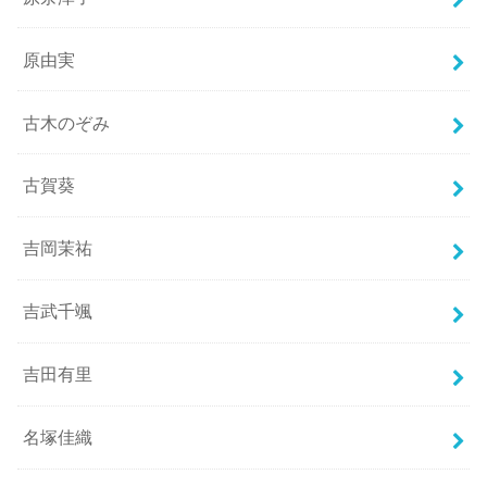
原由実
古木のぞみ
古賀葵
吉岡茉祐
吉武千颯
吉田有里
名塚佳織