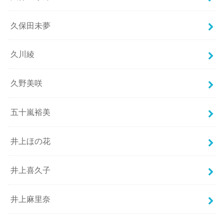
久保田未夢
久川綾
久野美咲
五十嵐裕美
井上ほの花
井上喜久子
井上麻里奈