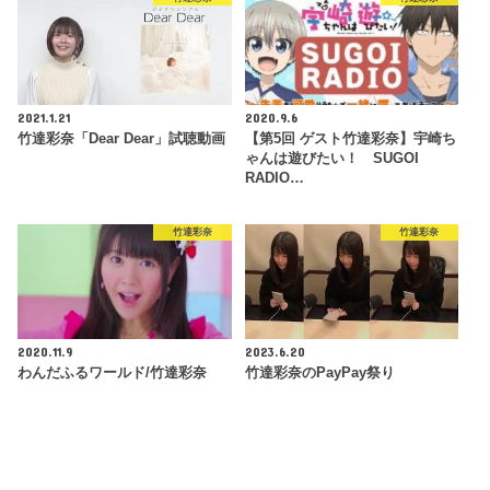
2021.1.21
2020.9.6
竹達彩奈「Dear Dear」試聴動画
【第5回 ゲスト竹達彩奈】宇崎ち
ゃんは遊びたい！ SUGOI
RADIO…
竹達彩奈
竹達彩奈
2020.11.9
2023.6.20
わんだふるワールド/竹達彩奈
竹達彩奈のPayPay祭り