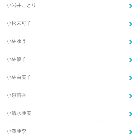
小岩井ことり
小松未可子
小林ゆう
小林優子
小林由美子
小泉萌香
小清水亜美
小澤亜李