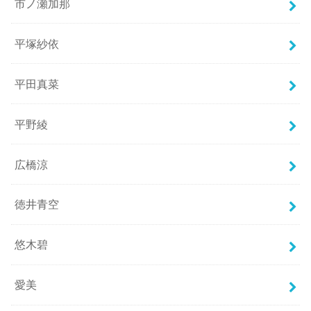
市ノ瀬加那
平塚紗依
平田真菜
平野綾
広橋涼
徳井青空
悠木碧
愛美