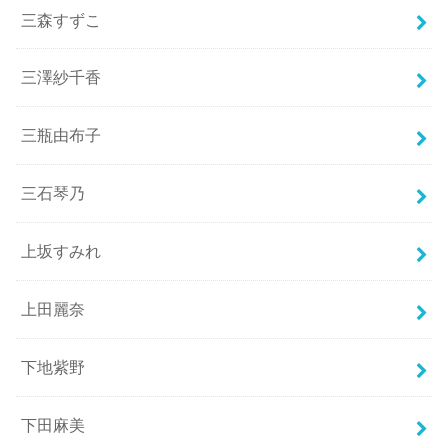
三森すずこ
三澤紗千香
三瓶由布子
三石琴乃
上坂すみれ
上田麗奈
下地紫野
下田麻美