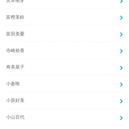
宮本侑芽
富樫美鈴
富田美憂
寺崎裕香
寿美菜子
小倉唯
小原好美
小山百代