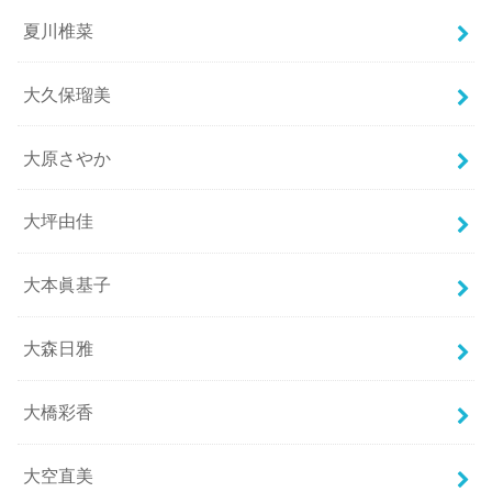
夏川椎菜
大久保瑠美
大原さやか
大坪由佳
大本眞基子
大森日雅
大橋彩香
大空直美