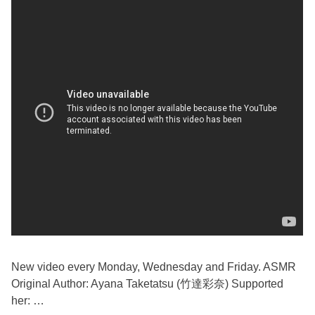
New video every Monday, Wednesday and Friday. ASMR
Original Author: Ayana Taketatsu (竹達彩奈) Supported
her: …