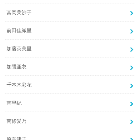
冨岡美沙子
前田佳織里
加藤英美里
加隈亜衣
千本木彩花
南早紀
南條愛乃
原奈津子