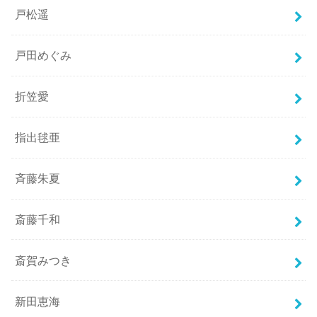
戸松遥
戸田めぐみ
折笠愛
指出毬亜
斉藤朱夏
斎藤千和
斎賀みつき
新田恵海