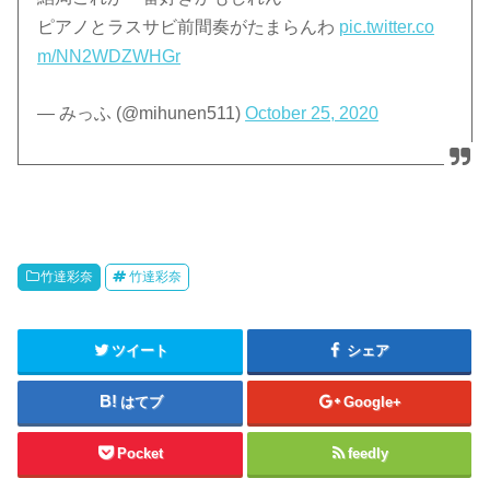
ピアノとラスサビ前間奏がたまらんわ
pic.twitter.co
m/NN2WDZWHGr
— みっふ (@mihunen511)
October 25, 2020
竹達彩奈
竹達彩奈
ツイート
シェア
はてブ
Google+
Pocket
feedly