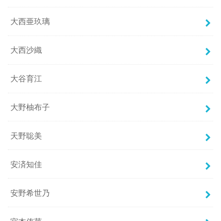
大西亜玖璃
大西沙織
大谷育江
大野柚布子
天野聡美
安済知佳
安野希世乃