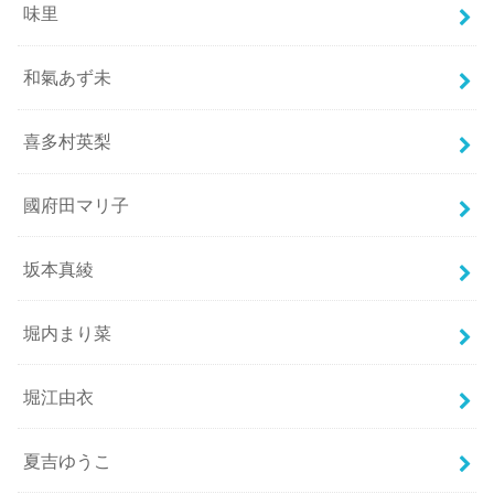
味里
和氣あず未
喜多村英梨
國府田マリ子
坂本真綾
堀内まり菜
堀江由衣
夏吉ゆうこ