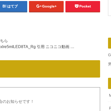
はてブ
Google+
Pocket
こちら
BER3hxlre5mILED8TA_Rg 引用 ニコニコ動画 …
G
会のお知らせです！
P