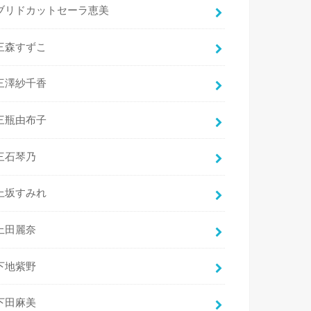
ブリドカットセーラ恵美
三森すずこ
三澤紗千香
三瓶由布子
三石琴乃
上坂すみれ
上田麗奈
下地紫野
下田麻美