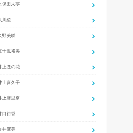
久保田未夢
久川綾
久野美咲
五十嵐裕美
井上ほの花
井上喜久子
井上麻里奈
井口裕香
今井麻美