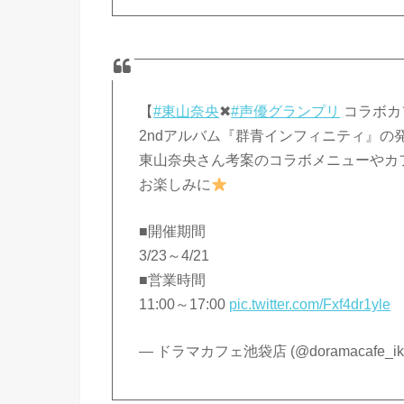
【
#東山奈央
✖︎
#声優グランプリ
コラボカ
2ndアルバム『群青インフィニティ』の発
東山奈央さん考案のコラボメニューやカ
お楽しみに
■開催期間
3/23～4/21
■営業時間
11:00～17:00
pic.twitter.com/Fxf4dr1yle
— ドラマカフェ池袋店 (@doramacafe_ik