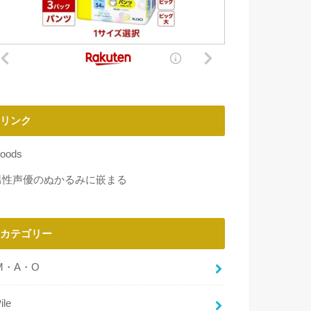
リンク
oods
男性声優のぬかるみに嵌まる
カテゴリー
M・A・O
ile