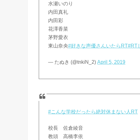
水瀬いのり
内田真礼
内田彩
花澤香菜
茅野愛衣
東山奈央
#好きな声優さんいたらRT
#R
— たぬき (@tnkiN_2)
April 5, 2019
#こんな学校だったら絶対休まない人RT
校長 佐倉綾音
教頭 高橋李依