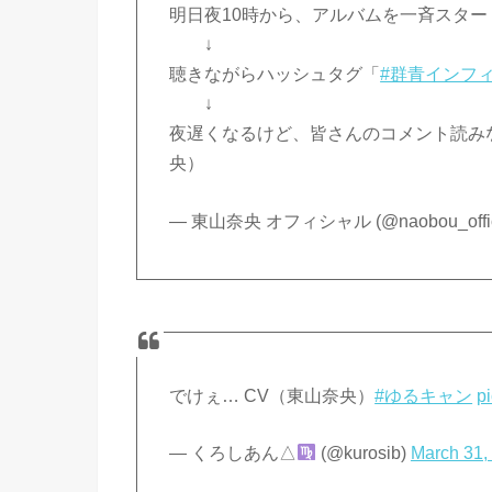
明日夜10時から、アルバムを一斉スター
↓
聴きながらハッシュタグ「
#群青インフ
↓
夜遅くなるけど、皆さんのコメント読み
央）
— 東山奈央 オフィシャル (@naobou_offic
でけぇ… CV（東山奈央）
#ゆるキャン
p
— くろしあん△
(@kurosib)
March 31,