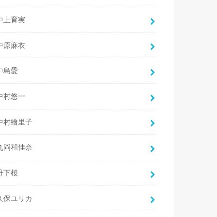
中上育実
中原麻衣
中島愛
中村悠一
中村繪里子
丸岡和佳奈
丹下桜
久保ユリカ