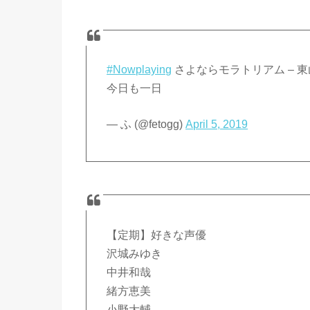
#Nowplaying
さよならモラトリアム – 東
今日も一日
— ふ (@fetogg)
April 5, 2019
【定期】好きな声優
沢城みゆき
中井和哉
緒方恵美
小野大輔