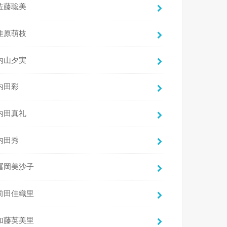
佐藤聡美
佳原萌枝
内山夕実
内田彩
内田真礼
内田秀
冨岡美沙子
前田佳織里
加藤英美里