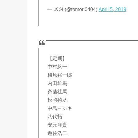
— ﾕｳﾒｲ (@tomori0404)
April 5, 2019
【定期】
中村悠一
梅原裕一郎
内田雄馬
斉藤壮馬
松岡禎丞
中島ヨシキ
八代拓
安元洋貴
遊佐浩二