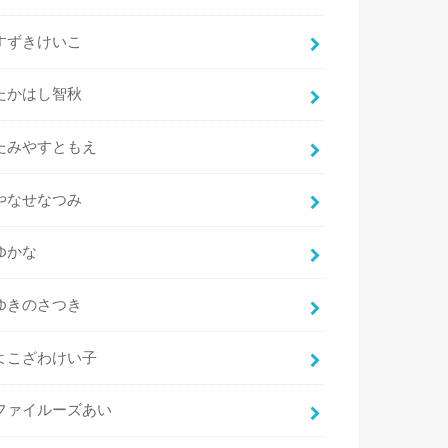
すずきけいこ
たかはし智秋
たみやすともえ
やなせなつみ
ゆかな
ゆきのさつき
よこざわけい子
ファイルーズあい