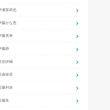
伊瀬茉莉也
伊藤かな恵
伊藤美来
伊藤静
佐伯伊織
佐倉綾音
佐藤利奈
佐藤朱