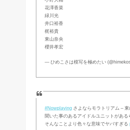
花澤香菜
緑川光
井口裕香
梶裕貴
東山奈央
櫻井孝宏
— ひめこさは模写を極めたい (@himekosa
#Nowplaying
さよならモラトリアム – 東
聞いた事のあるアイドルユニットがある
そんなことより色々な意味でヤバすぎる