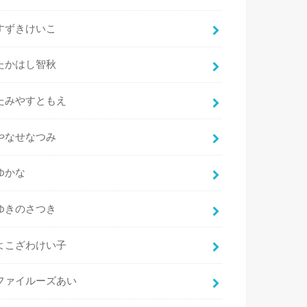
すずきけいこ
たかはし智秋
たみやすともえ
やなせなつみ
ゆかな
ゆきのさつき
よこざわけい子
ファイルーズあい