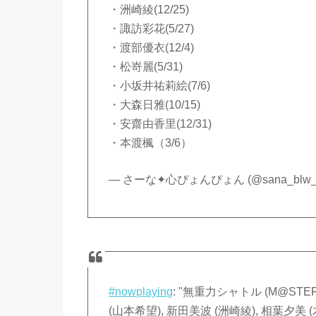
・洲崎綾(12/25)
・諏訪彩花(5/27)
・渡部優衣(12/4)
・松嵜麗(5/31)
・小坂井祐莉絵(7/6)
・大森日雅(10/15)
・安齋由香里(12/31)
・本渡楓（3/6）
— さーな✦心ぴょんぴょん (@sana_blw_m
#nowplaying
: "無重力シャトル (M@STER
(山本希望), 新田美波 (洲崎綾), 相葉夕美