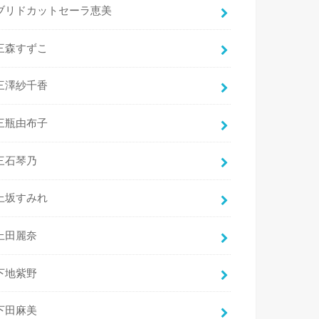
ブリドカットセーラ恵美
三森すずこ
三澤紗千香
三瓶由布子
三石琴乃
上坂すみれ
上田麗奈
下地紫野
下田麻美