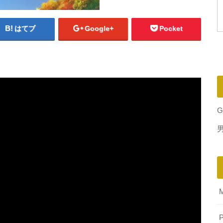
はてブ
Google+
Pocket
G
P