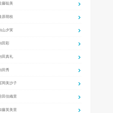
佐藤聡美
佳原萌枝
内山夕実
内田彩
内田真礼
内田秀
冨岡美沙子
前田佳織里
加藤英美里