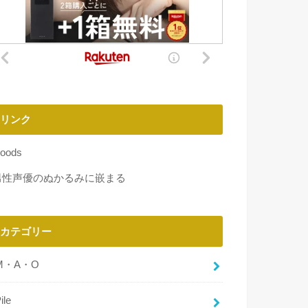
リンク
oods
男性声優のぬかるみに嵌まる
カテゴリー
M・A・O
ile