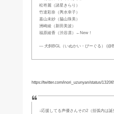
松嵜麗（諸星きらり）
竹達彩奈（輿水幸子）
嘉山未紗（脇山珠美）
洲崎綾（新田美波）
福原綾香（渋谷凛）←New！
— 犬飼BGL（いぬかい・びーぐる） (@BGL
https://twitter.com/inori_uzunyan/status/13
↓応援してる声優さんその2（括弧内は誕生