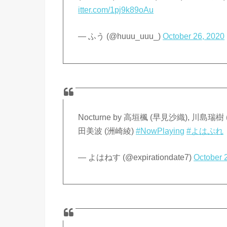
itter.com/1pj9k89oAu
— ふう (@huuu_uuu_)
October 26, 2020
Nocturne by 高垣楓 (早見沙織), 川島瑞
田美波 (洲崎綾)
#NowPlaying
#よはぷれ
— よはねす (@expirationdate7)
October 