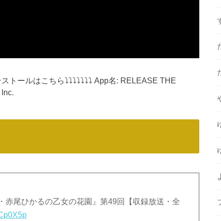
ンストールはこちら⤵︎⤵︎⤵︎⤵︎⤵︎⤵︎⤵︎ App名: RELEASE THE
nc.
里・赤尾ひかるの乙女の花園』第49回【収録放送・全
yKCp0X5p