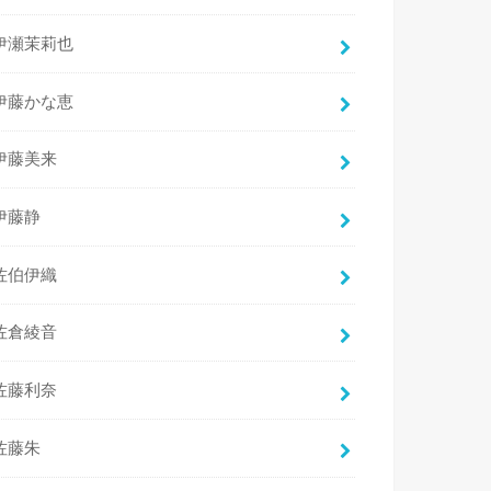
伊瀬茉莉也
伊藤かな恵
伊藤美来
伊藤静
佐伯伊織
佐倉綾音
佐藤利奈
佐藤朱