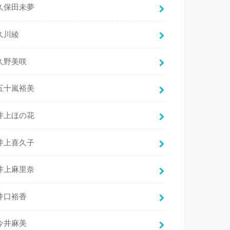
久保田未夢
久川綾
久野美咲
五十嵐裕美
井上ほの花
井上喜久子
井上麻里奈
井口裕香
今井麻美