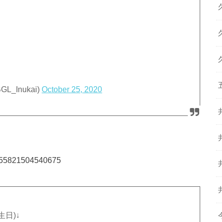
_Inukai)
October 25, 2020
20655821504540675
日)↓