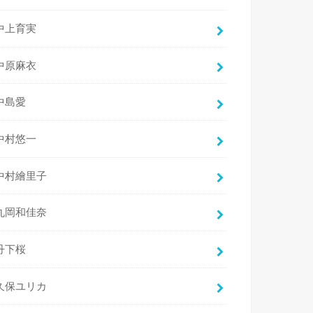
中上育実
中原麻衣
中島愛
中村悠一
中村繪里子
丸岡和佳奈
丹下桜
久保ユリカ