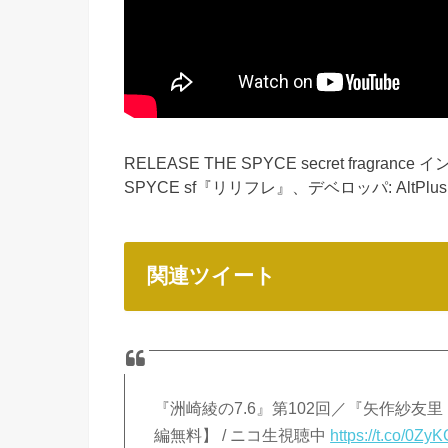
RELEASE THE SPYCE secret fragrance イ
SPYCE sf『リリフレ』、デベロッパ: AltPlus I
関連ツイート
『洲崎綾の7.6』第102回／『矢作紗友
編無料】 / ニコ生視聴中
https://t.co/0Z