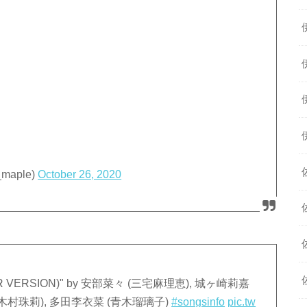
aple)
October 26, 2020
 VERSION)" by 安部菜々 (三宅麻理恵), 城ヶ崎莉嘉
 (木村珠莉), 多田李衣菜 (青木瑠璃子)
#songsinfo
pic.tw