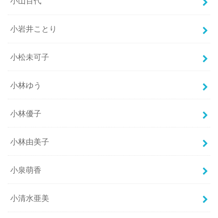
小山百代
小岩井ことり
小松未可子
小林ゆう
小林優子
小林由美子
小泉萌香
小清水亜美