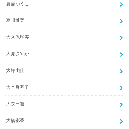
夏吉ゆうこ
夏川椎菜
大久保瑠美
大原さやか
大坪由佳
大本眞基子
大森日雅
大橋彩香