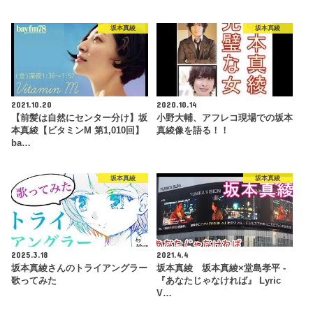
坂本真綾
坂本真綾
2021.10.20
2020.10.14
【前髪は自然にセンター分け】坂
小野大輔、アフレコ現場での坂本
本真綾【ビタミンM 第1,010回】
真綾像を語る！！
ba…
坂本真綾
坂本真綾
2025.3.18
2021.4.4
坂本真綾さんのトライアングラー
坂本真綾 坂本真綾×堂島孝平 -
歌ってみた
『あなたじゃなければ』 Lyric
V…