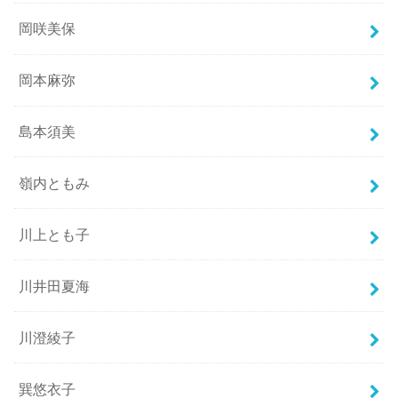
岡咲美保
岡本麻弥
島本須美
嶺内ともみ
川上とも子
川井田夏海
川澄綾子
巽悠衣子