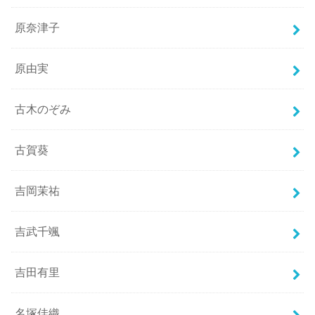
原奈津子
原由実
古木のぞみ
古賀葵
吉岡茉祐
吉武千颯
吉田有里
名塚佳織