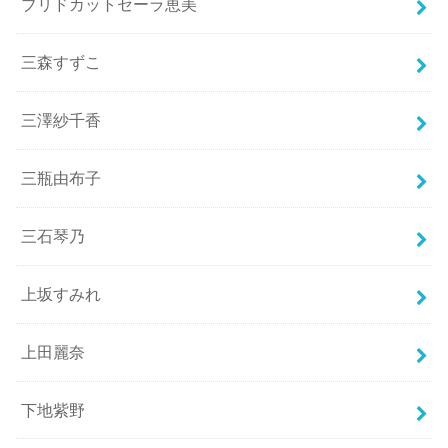
ブリドカットセーラ恵美
三森すずこ
三澤紗千香
三瓶由布子
三石琴乃
上坂すみれ
上田麗奈
下地紫野