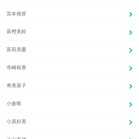
宮本侑芽
富樫美鈴
富田美憂
寺崎裕香
寿美菜子
小倉唯
小原好美