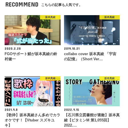
RECOMMEND
こちらの記事も人気です。
坂本真綾
坂本真綾
2020.2.28
2019.10.21
FGOサポート鯖が坂本真綾の鈴
collabo cover 坂本真綾 「宇宙
村健一
の記憶」（Short Ver…
坂本真綾
坂本真綾
2021.9.8
2022.9.15
【歌枠】坂本真綾さん多めでカラ
【石川県立図書館が素敵】坂本真
オケです！【Vtuber スズキユ
綾【ビタミンM 第1,055回】
キ】
2022.…