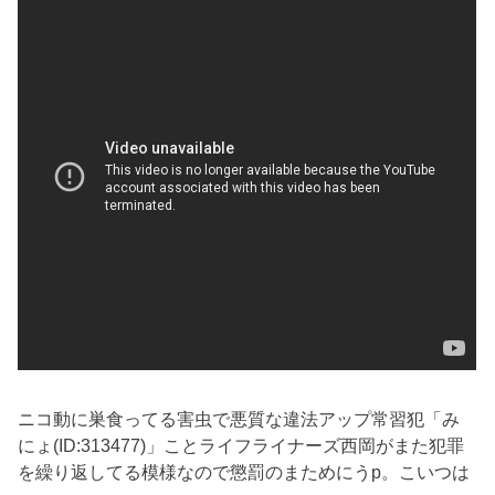
ニコ動に巣食ってる害虫で悪質な違法アップ常習犯「み
にょ(ID:313477)」ことライフライナーズ西岡がまた犯罪
を繰り返してる模様なので懲罰のまためにうp。こいつは