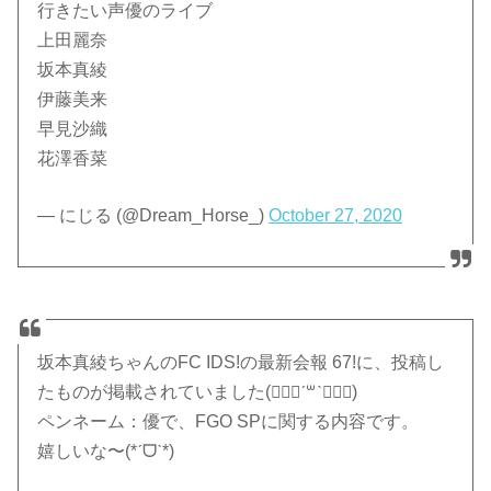
行きたい声優のライブ
上田麗奈
坂本真綾
伊藤美来
早見沙織
花澤香菜
— にじる (@Dream_Horse_)
October 27, 2020
坂本真綾ちゃんのFC IDS!の最新会報 67!に、投稿し
たものが掲載されていました(๑⃙⃘ˊ꒳​ˋ๑⃙⃘)
ペンネーム：優で、FGO SPに関する内容です。
嬉しいな〜(*ˊᗜˋ*)