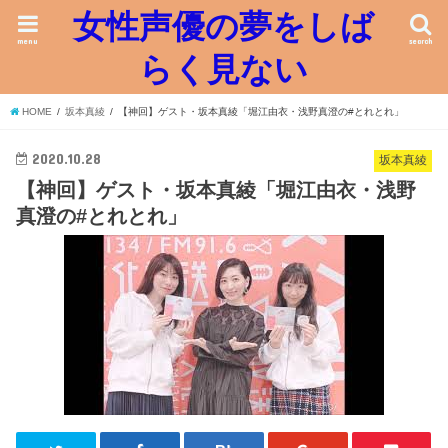
女性声優の夢をしば
menu
search
らく見ない
HOME
坂本真綾
【神回】ゲスト・坂本真綾「堀江由衣・浅野真澄の#とれとれ」
2020.10.28
坂本真綾
【神回】ゲスト・坂本真綾「堀江由衣・浅野
真澄の#とれとれ」