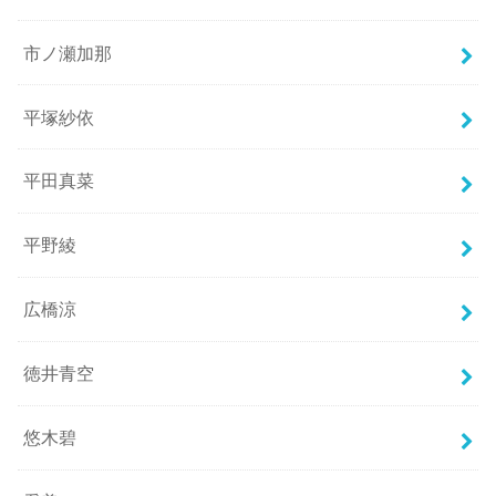
市ノ瀬加那
平塚紗依
平田真菜
平野綾
広橋涼
徳井青空
悠木碧