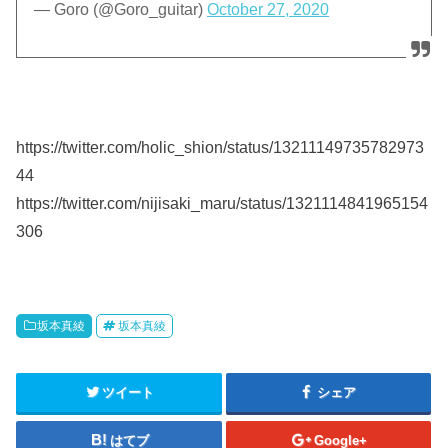
— Goro (@Goro_guitar)
October 27, 2020
https://twitter.com/holic_shion/status/13211149735782973
44
https://twitter.com/nijisaki_maru/status/1321114841965154
306
坂本真綾
坂本真綾
ツイート
シェア
はてブ
Google+