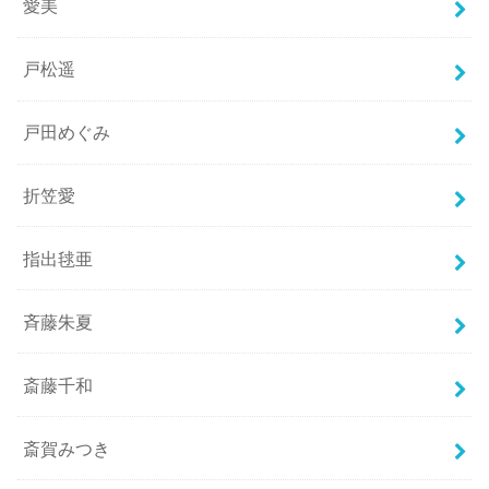
愛美
戸松遥
戸田めぐみ
折笠愛
指出毬亜
斉藤朱夏
斎藤千和
斎賀みつき