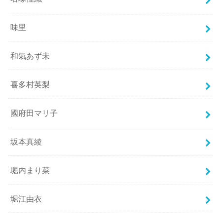
味里
和氣あず未
喜多村英梨
國府田マリ子
坂本真綾
堀内まり菜
堀江由衣