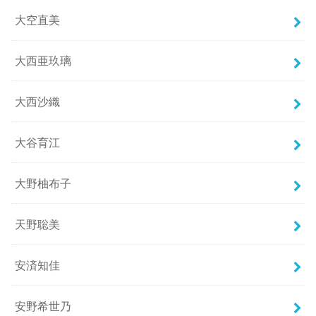
大空直美
大西亜玖璃
大西沙織
大谷育江
大野柚布子
天野聡美
安済知佳
安野希世乃