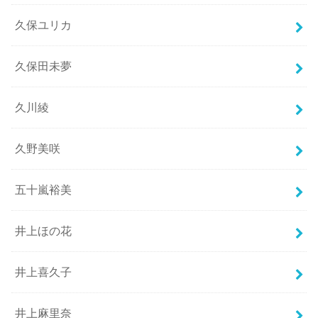
久保ユリカ
久保田未夢
久川綾
久野美咲
五十嵐裕美
井上ほの花
井上喜久子
井上麻里奈